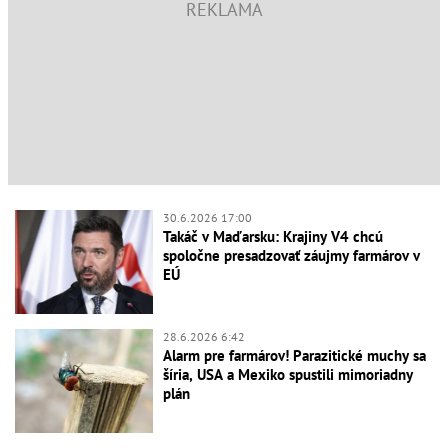
30.6.2026 17:00
Takáč v Maďarsku: Krajiny V4 chcú
spoločne presadzovať záujmy farmárov v
EÚ
28.6.2026 6:42
Alarm pre farmárov! Parazitické muchy sa
šíria, USA a Mexiko spustili mimoriadny
plán