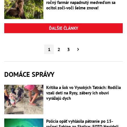
ročný farmár napadnutý medveďom sa
ocitol zoči-voči šelme znova!
ĎALŠIE ČLÁNKY
1
2
3
DOMÁCE SPRÁVY
Kritika a šok vo Vysokých Tatrách: Rodičia
vzali deti na Rysy, zábery ich obuvi
vyrážajú dych
Polícia opäť vyhlásila pátranie po 15-
ročnej Sabine zo Skalice: FOTO Nevideli