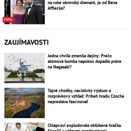
na ruke obrovský diamant, je od Bena
Afflecka?
FOTO
ZAUJÍMAVOSTI
Jedna chvíľa zmenila dejiny: Prečo
atómová bomba napokon dopadla práve
na Nagasaki?
Tajné chodby, nacistický výskum a
rozprávkový vzhľad: Príbeh hradu Czocha
neprestáva fascinovať
Chlapcovi explodovala obľúbená hračka.
Skončil s vážnymi popáleninami