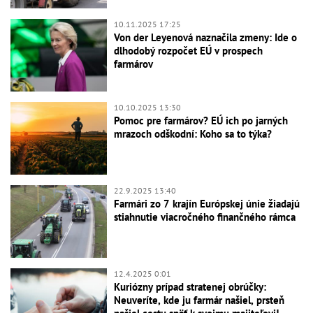
10.11.2025 17:25
Von der Leyenová naznačila zmeny: Ide o
dlhodobý rozpočet EÚ v prospech
farmárov
10.10.2025 13:30
Pomoc pre farmárov? EÚ ich po jarných
mrazoch odškodní: Koho sa to týka?
22.9.2025 13:40
Farmári zo 7 krajín Európskej únie žiadajú
stiahnutie viacročného finančného rámca
12.4.2025 0:01
Kuriózny prípad stratenej obrúčky:
Neuveríte, kde ju farmár našiel, prsteň