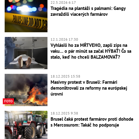
22.5.2026 6:17
Tragédia na plantáži s palmami: Gangy
zavraždili viacerých farmárov
12.1.2026 17:30
Vyhlásili ho za MŔTVEHO, zapli zips na
vaku… o pár minút sa začal HÝBAŤ! Čo sa
stalo, keď ho chceli BALZAMOVAŤ?
18.12.2025 15:58
Masívny protest v Bruseli: Farmári
demonštrovali za reformy na európskej
úrovni
FOTO
18.12.2025 9:38
Brusel čaká protest farmárov proti dohode
s Mercosurom: Takáč ho podporuje