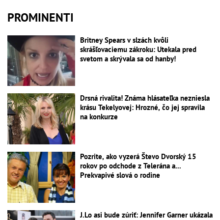
PROMINENTI
Britney Spears v slzách kvôli
skrášľovaciemu zákroku: Utekala pred
svetom a skrývala sa od hanby!
Drsná rivalita! Známa hlásateľka nezniesla
krásu Tekelyovej: Hrozné, čo jej spravila
na konkurze
Pozrite, ako vyzerá Števo Dvorský 15
rokov po odchode z Telerána a...
Prekvapivé slová o rodine
J.Lo asi bude zúriť: Jennifer Garner ukázala