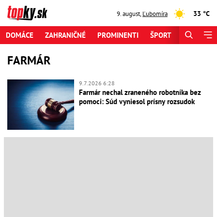
33 °C
9. august
,
Ľubomíra
DOMÁCE
ZAHRANIČNÉ
PROMINENTI
ŠPORT
ZAUJÍMAV
FARMÁR
9.7.2026 6:28
Farmár nechal zraneného robotníka bez
pomoci: Súd vyniesol prísny rozsudok