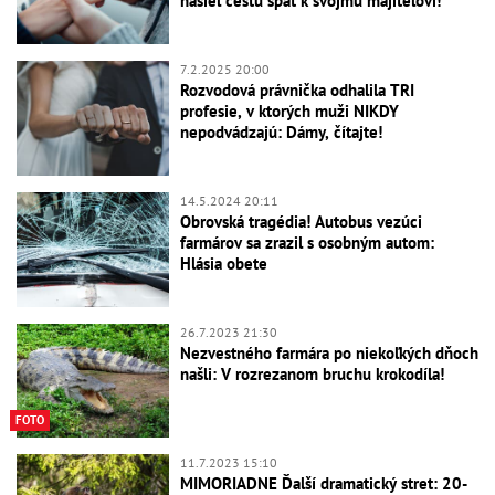
našiel cestu späť k svojmu majiteľovi!
7.2.2025 20:00
Rozvodová právnička odhalila TRI
profesie, v ktorých muži NIKDY
nepodvádzajú: Dámy, čítajte!
14.5.2024 20:11
Obrovská tragédia! Autobus vezúci
farmárov sa zrazil s osobným autom:
Hlásia obete
26.7.2023 21:30
Nezvestného farmára po niekoľkých dňoch
našli: V rozrezanom bruchu krokodíla!
FOTO
11.7.2023 15:10
MIMORIADNE Ďalší dramatický stret: 20-