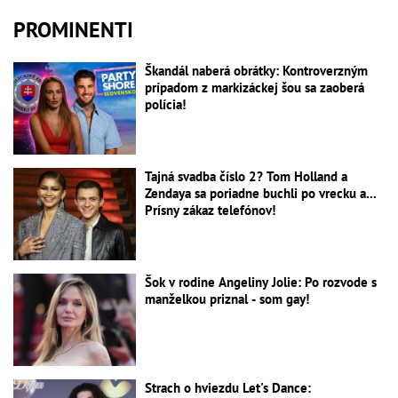
PROMINENTI
Škandál naberá obrátky: Kontroverzným
prípadom z markizáckej šou sa zaoberá
polícia!
Tajná svadba číslo 2? Tom Holland a
Zendaya sa poriadne buchli po vrecku a...
Prísny zákaz telefónov!
Šok v rodine Angeliny Jolie: Po rozvode s
manželkou priznal - som gay!
Strach o hviezdu Let's Dance: