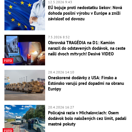
12.5.2026 9:43
EÚ bojuje proti nedostatku liekov: Nová
dohoda posilní výrobu v Európe a zníži
závislosť od dovozu
7.5.2026 8:52
Obrovská TRAGÉDIA na D1: Kamión
narazil do odstavených dodávok, na ceste
našli dvoch mŕtvych! Desivé VIDEO
FOTO
28.4.2026 14:10
Oneskorené dodávky z USA: Fínsko a
Estónsko varujú pred dopadmi na obranu
Európy
20.4.2026 16:27
Policajná razia v Michalovciach: Osem
dodávok bolo naložených cez limit, padali
mastné pokuty
FOTO