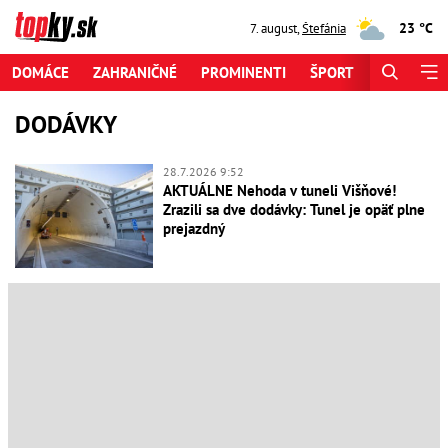
23 °C
7. august
,
Štefánia
DOMÁCE
ZAHRANIČNÉ
PROMINENTI
ŠPORT
ZAUJÍMAV
DODÁVKY
28.7.2026 9:52
AKTUÁLNE Nehoda v tuneli Višňové!
Zrazili sa dve dodávky: Tunel je opäť plne
prejazdný