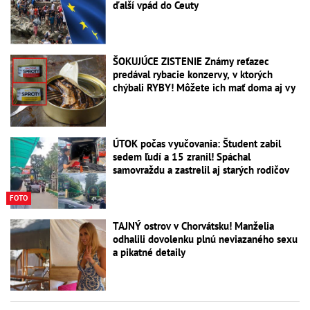
ďalší vpád do Ceuty
ŠOKUJÚCE ZISTENIE Známy reťazec
predával rybacie konzervy, v ktorých
chýbali RYBY! Môžete ich mať doma aj vy
ÚTOK počas vyučovania: Študent zabil
sedem ľudí a 15 zranil! Spáchal
samovraždu a zastrelil aj starých rodičov
FOTO
TAJNÝ ostrov v Chorvátsku! Manželia
odhalili dovolenku plnú neviazaného sexu
a pikatné detaily