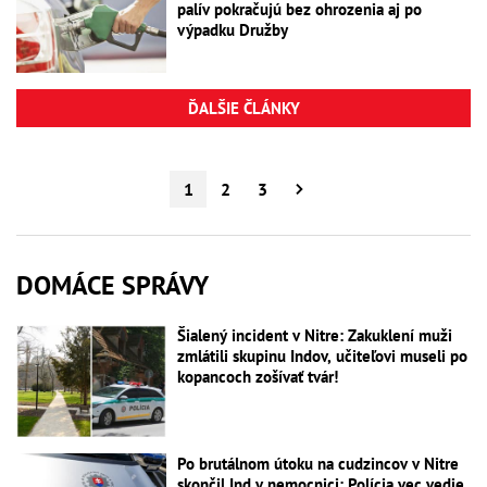
palív pokračujú bez ohrozenia aj po
výpadku Družby
ĎALŠIE ČLÁNKY
1
2
3
DOMÁCE SPRÁVY
Šialený incident v Nitre: Zakuklení muži
zmlátili skupinu Indov, učiteľovi museli po
kopancoch zošívať tvár!
Po brutálnom útoku na cudzincov v Nitre
skončil Ind v nemocnici: Polícia vec vedie