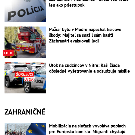
len ako priestupok
Požiar bytu v Modre napáchal tisícové
škody: Majiteľ sa snažil sám hasiť!
Záchranári evakuovali ľudí
FOTO
Útok na cudzincov v Nitre: Raši žiada
dôsledné vyšetrovanie a odsudzuje násilie
ZAHRANIČNÉ
Mobilizácia na sieťach vyvoláva poplach
pre Európsku komisiu: Migranti chystajú