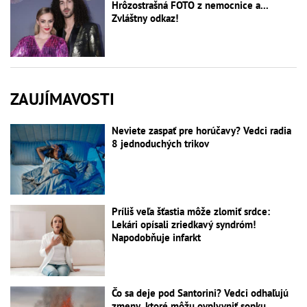
Hrôzostrašná FOTO z nemocnice a...
Zvláštny odkaz!
ZAUJÍMAVOSTI
Neviete zaspať pre horúčavy? Vedci radia
8 jednoduchých trikov
Príliš veľa šťastia môže zlomiť srdce:
Lekári opísali zriedkavý syndróm!
Napodobňuje infarkt
Čo sa deje pod Santorini? Vedci odhaľujú
zmeny, ktoré môžu ovplyvniť sopku