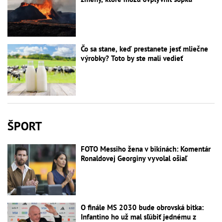
Čo sa stane, keď prestanete jesť mliečne
výrobky? Toto by ste mali vedieť
ŠPORT
FOTO Messiho žena v bikinách: Komentár
Ronaldovej Georginy vyvolal ošiaľ
O finále MS 2030 bude obrovská bitka:
Infantino ho už mal sľúbiť jednému z