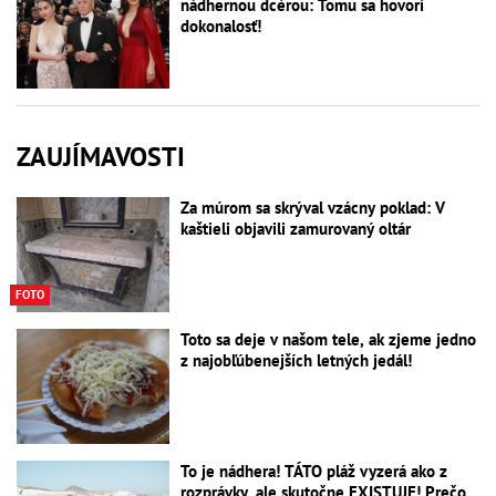
nádhernou dcérou: Tomu sa hovorí
dokonalosť!
ZAUJÍMAVOSTI
Za múrom sa skrýval vzácny poklad: V
kaštieli objavili zamurovaný oltár
FOTO
Toto sa deje v našom tele, ak zjeme jedno
z najobľúbenejších letných jedál!
To je nádhera! TÁTO pláž vyzerá ako z
rozprávky, ale skutočne EXISTUJE! Prečo