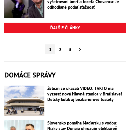
vyšetrovaní úmrtia Jozefa Chovanca: Je
odhodlané podať sťažnosť
ĎALŠIE ČLÁNKY
1
2
3
DOMÁCE SPRÁVY
Železnice ukázali VIDEO: TAKTO má
vyzerať nová Hlavná stanica v Bratislave!
Detský kútik aj bezbarierové toalety
Slovensko pomáha Maďarsku s vodou:
Nízky stav Dunaja ohrozuje elektráreň