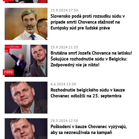
25.9.2024 17:54
Slovensko podá proti rozsudku súdu v
prípade smrti Chovanca sťažnosť na
Európsky súd pre ľudské práva
25.9.2024 11:55
Brutálna smrť Jozefa Chovanca na letisku!
Šokujúce rozhodnutie súdu v Belgicku:
Zodpovedný nie je nikto!
FOTO
4.6.2024 13:20
Rozhodnutie belgického súdu v kauze
Chovanec odložili na 25. septembra
28.3.2024 12:58
Poškodení v kauze Chovanec vyzývajú,
aby sa nezneužívala na kampaň