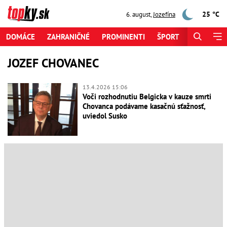
25 °C
6. august
,
Jozefína
DOMÁCE
ZAHRANIČNÉ
PROMINENTI
ŠPORT
ZAUJÍMAV
JOZEF CHOVANEC
13.4.2026 15:06
Voči rozhodnutiu Belgicka v kauze smrti
Chovanca podávame kasačnú sťažnosť,
uviedol Susko