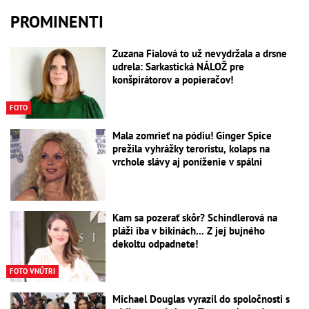
PROMINENTI
Zuzana Fialová to už nevydržala a drsne
udrela: Sarkastická NÁLOŽ pre
konšpirátorov a popieračov!
FOTO
Mala zomrieť na pódiu! Ginger Spice
prežila vyhrážky teroristu, kolaps na
vrchole slávy aj poníženie v spálni
Kam sa pozerať skôr? Schindlerová na
pláži iba v bikinách... Z jej bujného
dekoltu odpadnete!
FOTO VNÚTRI
Michael Douglas vyrazil do spoločnosti s