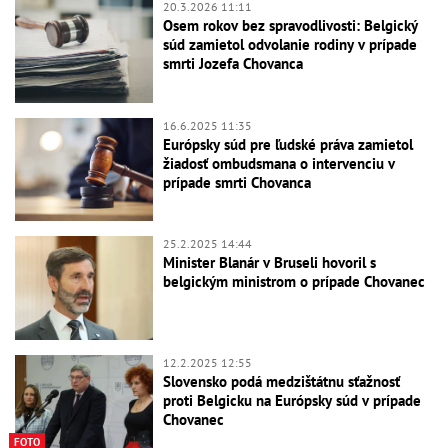
20.3.2026 11:11
Osem rokov bez spravodlivosti: Belgický
súd zamietol odvolanie rodiny v prípade
smrti Jozefa Chovanca
16.6.2025 11:35
Európsky súd pre ľudské práva zamietol
žiadosť ombudsmana o intervenciu v
prípade smrti Chovanca
25.2.2025 14:44
Minister Blanár v Bruseli hovoril s
belgickým ministrom o prípade Chovanec
12.2.2025 12:55
Slovensko podá medzištátnu sťažnosť
proti Belgicku na Európsky súd v prípade
Chovanec
FOTO