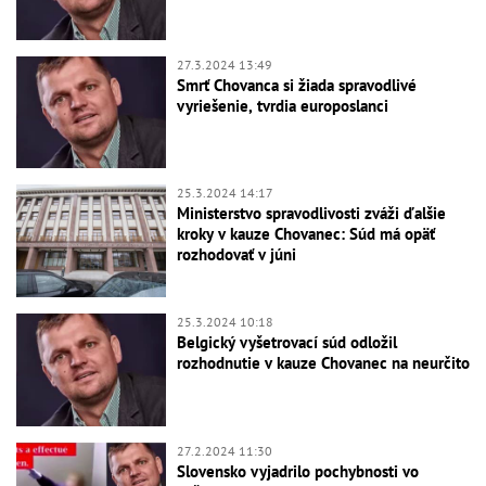
27.3.2024 13:49
Smrť Chovanca si žiada spravodlivé
vyriešenie, tvrdia europoslanci
25.3.2024 14:17
Ministerstvo spravodlivosti zváži ďalšie
kroky v kauze Chovanec: Súd má opäť
rozhodovať v júni
25.3.2024 10:18
Belgický vyšetrovací súd odložil
rozhodnutie v kauze Chovanec na neurčito
27.2.2024 11:30
Slovensko vyjadrilo pochybnosti vo