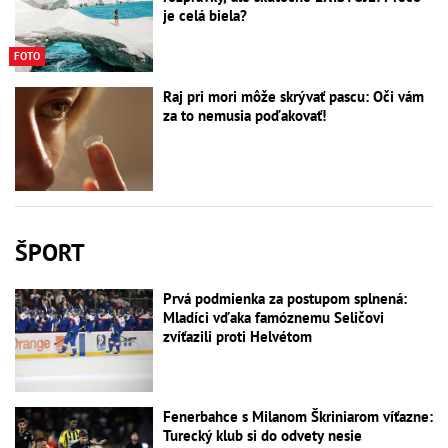
je celá biela?
FOTO
Raj pri mori môže skrývať pascu: Oči vám
za to nemusia poďakovať!
ŠPORT
Prvá podmienka za postupom splnená:
Mladíci vďaka famóznemu Seličovi
zvíťazili proti Helvétom
Fenerbahce s Milanom Škriniarom víťazne:
Turecký klub si do odvety nesie