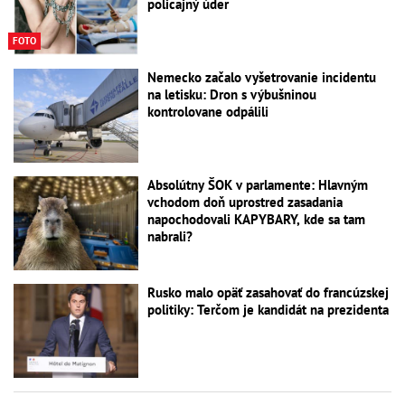
policajný úder
FOTO
Nemecko začalo vyšetrovanie incidentu
na letisku: Dron s výbušninou
kontrolovane odpálili
Absolútny ŠOK v parlamente: Hlavným
vchodom doň uprostred zasadania
napochodovali KAPYBARY, kde sa tam
nabrali?
Rusko malo opäť zasahovať do francúzskej
politiky: Terčom je kandidát na prezidenta