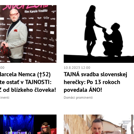
:00
10.8.2023 12:00
arcela Nemca (†52)
TAJNÁ svadba slovenskej
te ostať v TAJNOSTI:
herečky: Po 13 rokoch
od blízkeho človeka!
povedala ÁNO!
inenti
Domáci prominenti