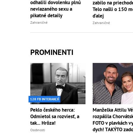
odhalili dovolenku plnú
zabilo na priechod
neviazaného sexu a
Telo našli o 150 m
pikatné detaily
ďalej
Zahraničné
Zahraničné
PROMINENTI
128 FB INTERAKCIÍ
Peklo českého herca:
Manželka Attilu V
Odmietol sa rozviesť, a
rozpálila Chorváts
tak... Hrôza!
FOTO v plavkách v
dych! TAKÝTO zado
Osobnosti