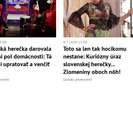
5:00
9.7.2020 11:00
ká herečka darovala
Toto sa len tak hocikomu
i pol domácnosti: Tá
nestane: Kuriózny úraz
dí upratovať a venčiť
slovenskej herečky...
Zlomeniny oboch nôh!
inenti
Domáci prominenti