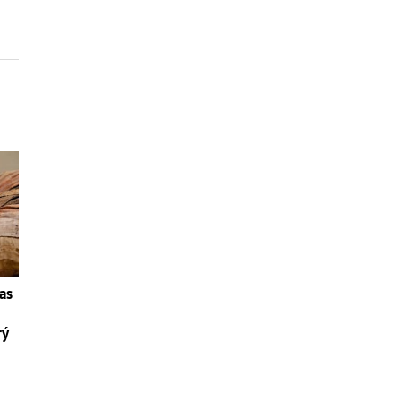
as
rý