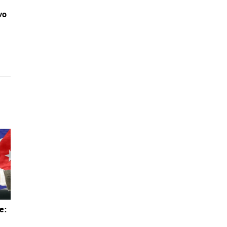
vo
e: