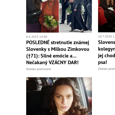
10.7.2020 1
8.6.2023 14:00
Slovens
POSLEDNÉ stretnutie známej
kolegyn
Slovenky s Milkou Zimkovou
jej cho
(†71): Silné emócie a…
psa!
Nečakaný VZÁCNY DAR!
Domáci prom
Domáci prominenti