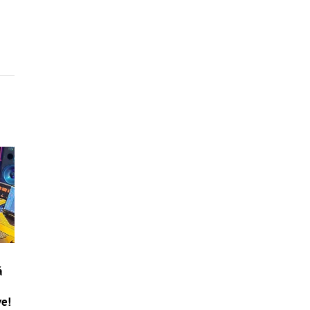
á
ve!