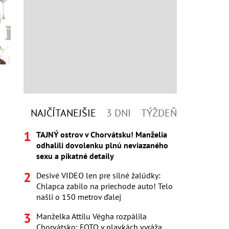
NAJČÍTANEJŠIE
3 DNI
TÝŽDEŇ
TAJNÝ ostrov v Chorvátsku! Manželia
odhalili dovolenku plnú neviazaného
sexu a pikatné detaily
Desivé VIDEO len pre silné žalúdky:
Chlapca zabilo na priechode auto! Telo
našli o 150 metrov ďalej
Manželka Attilu Végha rozpálila
Chorvátsko: FOTO v plavkách vyráža