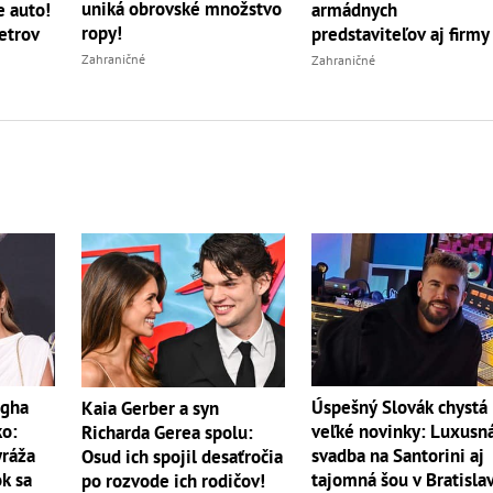
uniká obrovské množstvo
e auto!
armádnych
ropy!
etrov
predstaviteľov aj firmy
Zahraničné
Zahraničné
égha
Úspešný Slovák chystá
Kaia Gerber a syn
ko:
veľké novinky: Luxusn
Richarda Gerea spolu:
yráža
svadba na Santorini aj
Osud ich spojil desaťročia
k sa
tajomná šou v Bratisla
po rozvode ich rodičov!