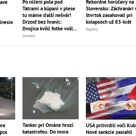
Po ničení pola pod
Rekordné horúčavy na
čave
Tatrami a kúpaní v plese
Slovensku: Záchranári 
tu máme ďalší nešvár!
štvrtok zasahovali pri
Drzosť bez hraníc:
kolapsoch už 83-krát
inesie
Dvojica kvôli fotke vošla
Regióny
do...
Domáce
Tanker pri Ománe hrozí
pre
USA pritvrdili voči Kub
katastrofou: Do mora
apca
Nové sankcie zasiahli