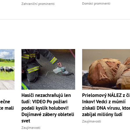
Domáci prominenti
Zahraniční prominenti
Hasiči nezachraňujú len
Prielomový NÁLEZ z či
iečne
ľudí: VIDEO Po požiari
Inkov! Vedci z múmií
te mali
podali kyslík holubovi!
získali DNA vírusu, kto
Dojímavé zábery obleteli
zabíjal milióny ľudí
svet
Zaujímavosti
Zaujímavosti