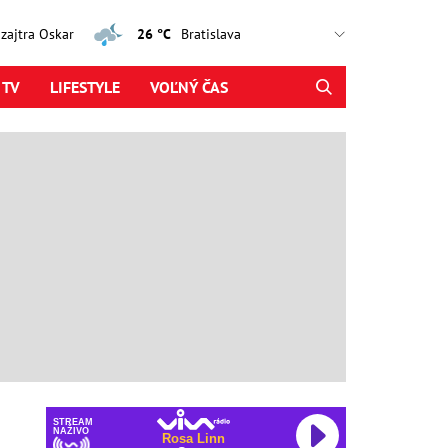
, zajtra Oskar
26 °C
 TV
LIFESTYLE
VOĽNÝ ČAS
STREAM
NAŽIVO
Rosa Linn