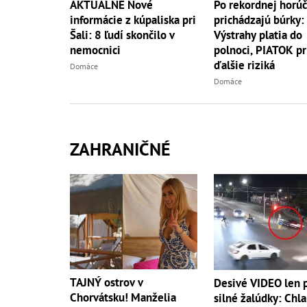
AKTUÁLNE Nové
Po rekordnej horú
informácie z kúpaliska pri
prichádzajú búrky:
Šali: 8 ľudí skončilo v
Výstrahy platia do
nemocnici
polnoci, PIATOK pr
ďalšie riziká
Domáce
Domáce
ZAHRANIČNÉ
TAJNÝ ostrov v
Desivé VIDEO len 
Chorvátsku! Manželia
silné žalúdky: Chl