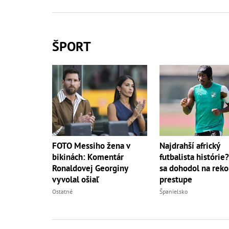
ŠPORT
FOTO Messiho žena v
Najdrahší africký
bikinách: Komentár
futbalista histórie
Ronaldovej Georginy
sa dohodol na rek
vyvolal ošiaľ
prestupe
Ostatné
Španielsko