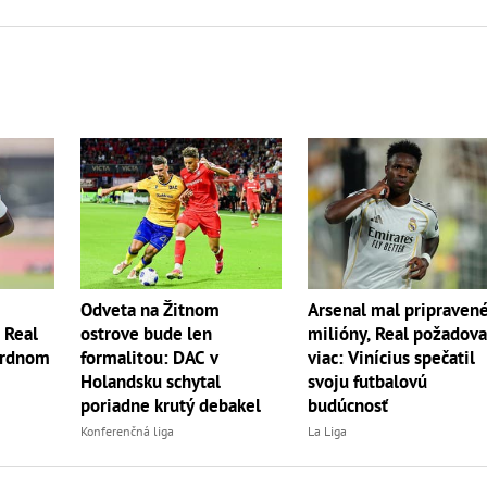
Odveta na Žitnom
Arsenal mal pripraven
? Real
ostrove bude len
milióny, Real požadova
ordnom
formalitou: DAC v
viac: Vinícius spečatil
Holandsku schytal
svoju futbalovú
poriadne krutý debakel
budúcnosť
Konferenčná liga
La Liga