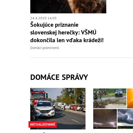
24.4.2020 14:05
Šokujúce priznanie
slovenskej herečky: VŠMÚ
dokončila len vďaka krádeži!
Domáci prominenti
DOMÁCE SPRÁVY
AKTUALIZOVANÉ