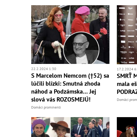
22.2.2024 1:30
17.2.2024 6
S Marcelom Nemcom (†52) sa
SMRŤ M
lúčili blízki: Smutná zhoda
mala eš
náhod a Podzámska… Jej
PODRAZ 
slová vás ROZOSMEJÚ!
Domáci prom
Domáci prominenti