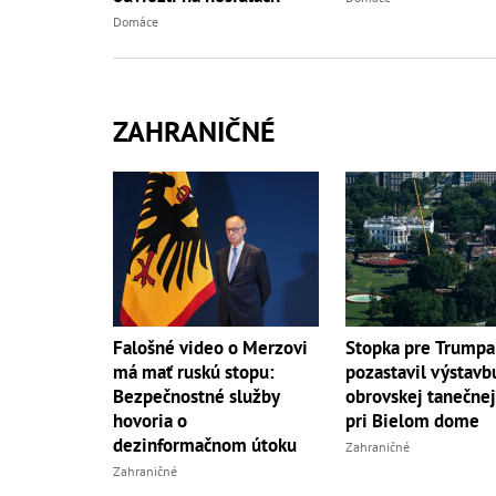
Domáce
ZAHRANIČNÉ
Falošné video o Merzovi
Stopka pre Trumpa
má mať ruskú stopu:
pozastavil výstavb
Bezpečnostné služby
obrovskej tanečnej
hovoria o
pri Bielom dome
dezinformačnom útoku
Zahraničné
Zahraničné