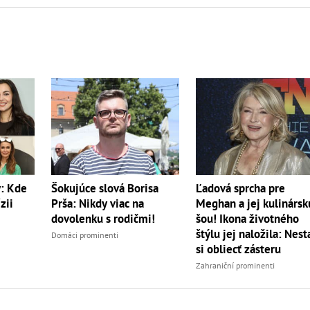
y: Kde
Šokujúce slová Borisa
Ľadová sprcha pre
zii
Prša: Nikdy viac na
Meghan a jej kulinársk
dovolenku s rodičmi!
šou! Ikona životného
štýlu jej naložila: Nest
Domáci prominenti
si obliecť zásteru
Zahraniční prominenti