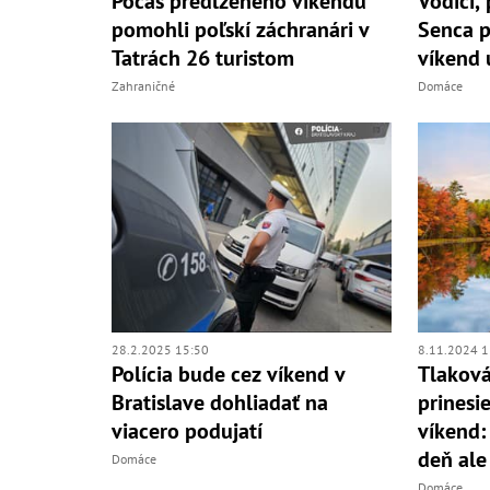
Počas predĺženého víkendu
Vodiči,
pomohli poľskí záchranári v
Senca p
Tatrách 26 turistom
víkend 
Zahraničné
Domáce
28.2.2025 15:50
8.11.2024 1
Polícia bude cez víkend v
Tlaková
Bratislave dohliadať na
prinesi
viacero podujatí
víkend:
deň ale
Domáce
Domáce