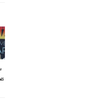
u
ačí