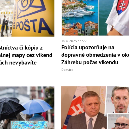
30.6.2025 11:27
55
Polícia upozorňuje na
stníctva či kópiu z
dopravné obmedzenia v oko
álnej mapy cez víkend
Záhrebu počas víkendu
ách nevybavíte
Domáce