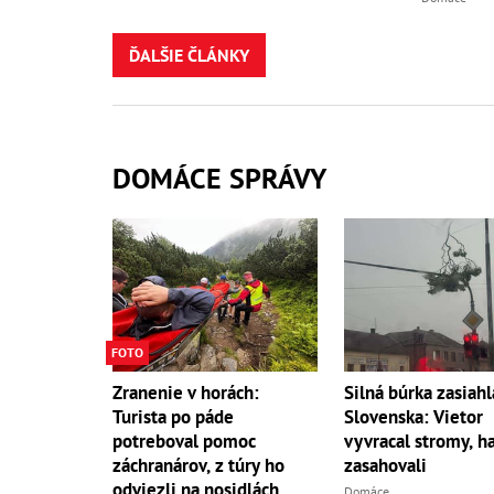
ĎALŠIE ČLÁNKY
DOMÁCE SPRÁVY
FOTO
Zranenie v horách:
Silná búrka zasiahl
Turista po páde
Slovenska: Vietor
potreboval pomoc
vyvracal stromy, ha
záchranárov, z túry ho
zasahovali
odviezli na nosidlách
Domáce