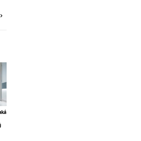
aká
Ú