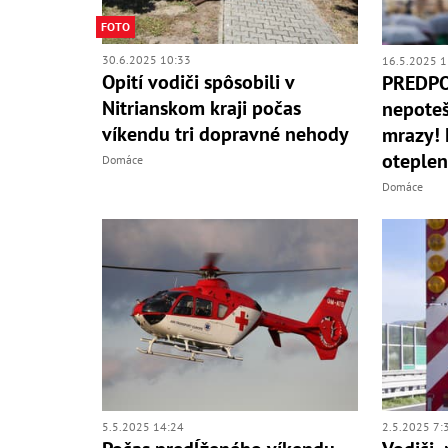
FOTO
30.6.2025 10:33
16.5.2025 1
Opití vodiči spôsobili v
PREDPO
Nitrianskom kraji počas
nepoteš
víkendu tri dopravné nehody
mrazy! 
oteplen
Domáce
Domáce
5.5.2025 14:24
2.5.2025 7: