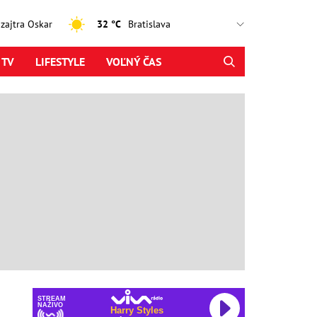
, zajtra Oskar
32 °C
 TV
LIFESTYLE
VOĽNÝ ČAS
STREAM
NAŽIVO
Harry Styles