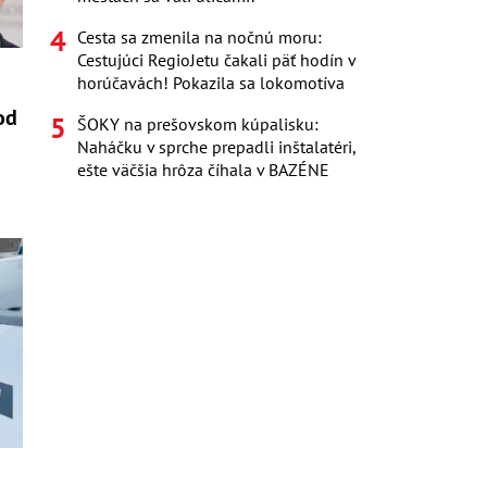
Cesta sa zmenila na nočnú moru:
Cestujúci RegioJetu čakali päť hodín v
horúčavách! Pokazila sa lokomotíva
od
ŠOKY na prešovskom kúpalisku:
Naháčku v sprche prepadli inštalatéri,
ešte väčšia hrôza číhala v BAZÉNE