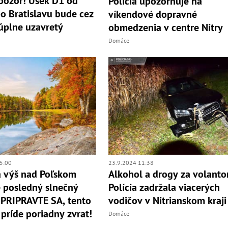
 pozor! Úsek D1 od
Polícia upozorňuje na
o Bratislavu bude cez
víkendové dopravné
úplne uzavretý
obmedzenia v centre Nitry
Domáce
5:00
23.9.2024 11:38
 výš nad Poľskom
Alkohol a drogy za volant
e posledný slnečný
Polícia zadržala viacerých
 PRIPRAVTE SA, tento
vodičov v Nitrianskom kraji
 príde poriadny zvrat!
Domáce