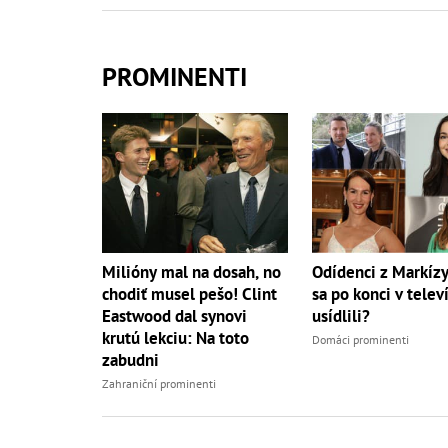
PROMINENTI
Milióny mal na dosah, no
Odídenci z Markíz
chodiť musel pešo! Clint
sa po konci v televí
Eastwood dal synovi
usídlili?
krutú lekciu: Na toto
Domáci prominenti
zabudni
Zahraniční prominenti