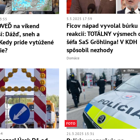
5.5.2025 17:59
3:55
Ficov nápad vyvolal búrku
VEĎ na víkend
reakcií: TOTÁLNY výsmech 
í: Dážď, sneh a
šéfa SaS Gröhlinga! V KDH
Kedy príde vytúžené
spôsobil nezhody
ie?
Domáce
FOTO
34
21.3.2025 15:31