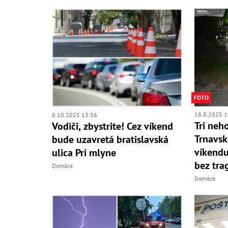
FOTO
18.8.2025 1
8.10.2025 13:56
Tri neh
Vodiči, zbystrite! Cez víkend
Trnavsk
bude uzavretá bratislavská
víkendu:
ulica Pri mlyne
bez tra
Domáce
Domáce