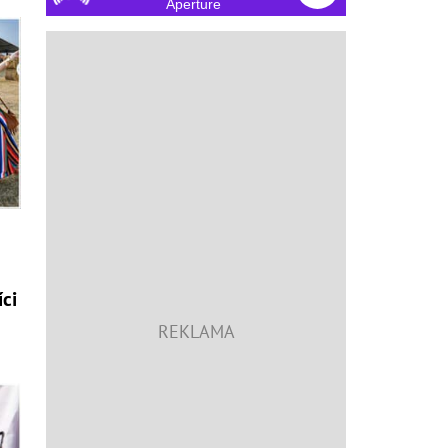
Aperture
íci