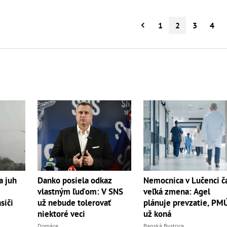
1
2
3
4
a juh
Danko posiela odkaz
Nemocnica v Lučenci č
vlastným ľuďom: V SNS
veľká zmena: Agel
siči
už nebude tolerovať
plánuje prevzatie, PM
niektoré veci
už koná
Domáce
Banská Bystrica