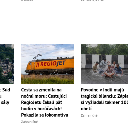
: Súd
Cesta sa zmenila na
Povodne v Indii majú
u
nočnú moru: Cestujúci
tragickú bilanciu: Zápl
 sály
RegioJetu čakali päť
si vyžiadali takmer 10
hodín v horúčavách!
obetí
Pokazila sa lokomotíva
Zahraničné
Zahraničné