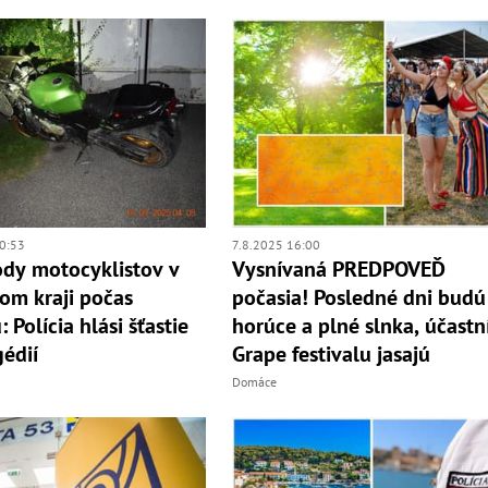
0:53
7.8.2025 16:00
ody motocyklistov v
Vysnívaná PREDPOVEĎ
om kraji počas
počasia! Posledné dni budú
 Polícia hlási šťastie
horúce a plné slnka, účastn
gédií
Grape festivalu jasajú
Domáce