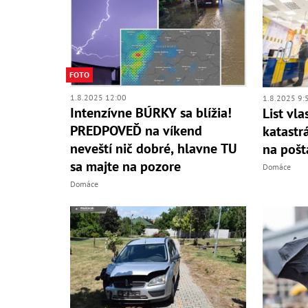
FOTO
1.8.2025 12:00
1.8.2025 9:
Intenzívne BÚRKY sa blížia!
List vla
PREDPOVEĎ na víkend
katastr
neveští nič dobré, hlavne TU
na pošt
sa majte na pozore
Domáce
Domáce