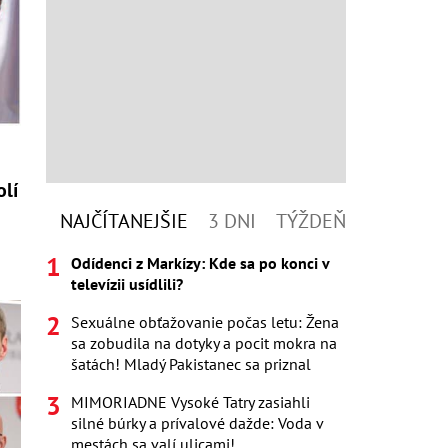
lí
NAJČÍTANEJŠIE
3 DNI
TÝŽDEŇ
Odídenci z Markízy: Kde sa po konci v
televízii usídlili?
Sexuálne obťažovanie počas letu: Žena
sa zobudila na dotyky a pocit mokra na
šatách! Mladý Pakistanec sa priznal
MIMORIADNE Vysoké Tatry zasiahli
silné búrky a prívalové dažde: Voda v
mestách sa valí ulicami!