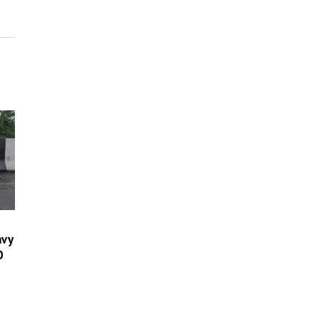
avy
0