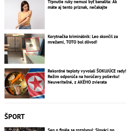
Tŕpnutie ruky nemusí byť banalita: Ak
máte aj tento príznak, nečakajte
Korytnačka kriminálnik: Leo skončil za
mrežami, TOTO bol dôvod!
Rekordné teploty vyvolali ŠOKUJÚCE rady!
Režim odporúča na horúčavy polievku!
Neuveriteľné, z AKÉHO zvierata
ŠPORT
Sen o finále sa rozplynul: Slováci po