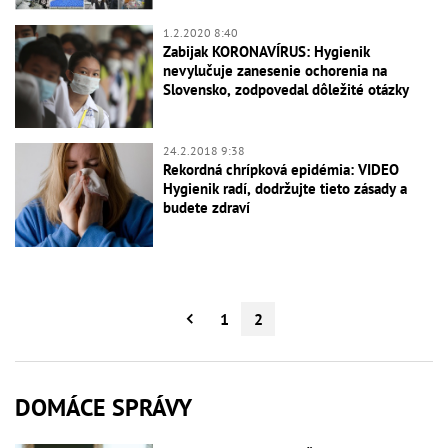
1.2.2020 8:40
Zabijak KORONAVÍRUS: Hygienik
nevylučuje zanesenie ochorenia na
Slovensko, zodpovedal dôležité otázky
24.2.2018 9:38
Rekordná chrípková epidémia: VIDEO
Hygienik radí, dodržujte tieto zásady a
budete zdraví
1
2
DOMÁCE SPRÁVY