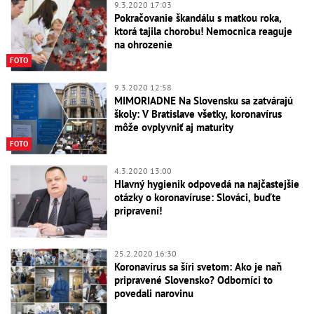
9.3.2020 17:03
Pokračovanie škandálu s matkou roka,
ktorá tajila chorobu! Nemocnica reaguje
na ohrozenie
FOTO
9.3.2020 12:58
MIMORIADNE Na Slovensku sa zatvárajú
školy: V Bratislave všetky, koronavírus
môže ovplyvniť aj maturity
FOTO
4.3.2020 13:00
Hlavný hygienik odpovedá na najčastejšie
otázky o koronavíruse: Slováci, buďte
pripravení!
25.2.2020 16:30
Koronavírus sa šíri svetom: Ako je naň
pripravené Slovensko? Odborníci to
povedali narovinu