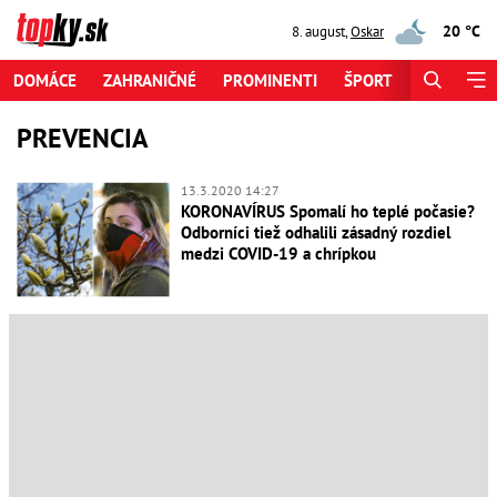
20 °C
8. august
,
Oskar
DOMÁCE
ZAHRANIČNÉ
PROMINENTI
ŠPORT
ZAUJÍMAV
PREVENCIA
13.3.2020 14:27
KORONAVÍRUS Spomalí ho teplé počasie?
Odborníci tiež odhalili zásadný rozdiel
medzi COVID-19 a chrípkou