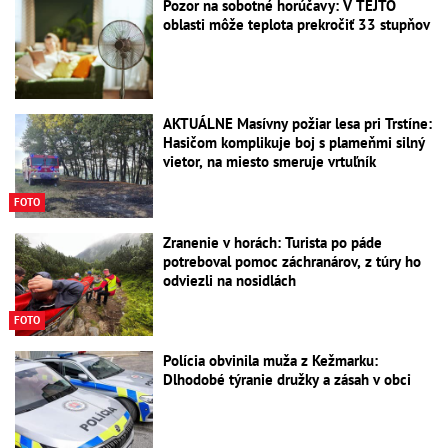
Pozor na sobotné horúčavy: V TEJTO
oblasti môže teplota prekročiť 33 stupňov
AKTUÁLNE Masívny požiar lesa pri Trstíne:
Hasičom komplikuje boj s plameňmi silný
vietor, na miesto smeruje vrtuľník
FOTO
Zranenie v horách: Turista po páde
potreboval pomoc záchranárov, z túry ho
odviezli na nosidlách
FOTO
Polícia obvinila muža z Kežmarku:
Dlhodobé týranie družky a zásah v obci