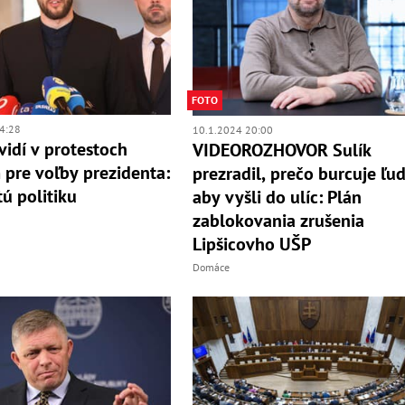
FOTO
4:28
10.1.2024 20:00
vidí v protestoch
VIDEOROZHOVOR Sulík
pre voľby prezidenta:
prezradil, prečo burcuje ľud
tú politiku
aby vyšli do ulíc: Plán
zablokovania zrušenia
Lipšicovho UŠP
Domáce