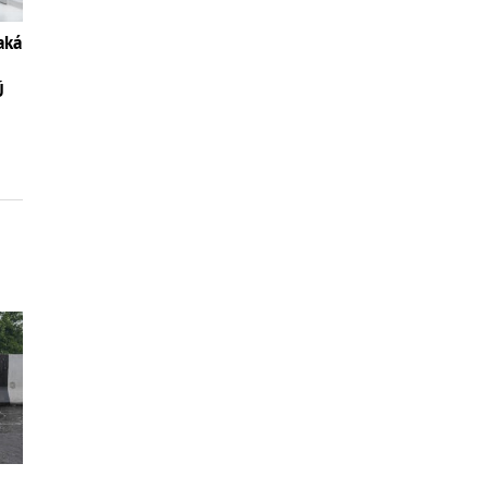
aká
Ú