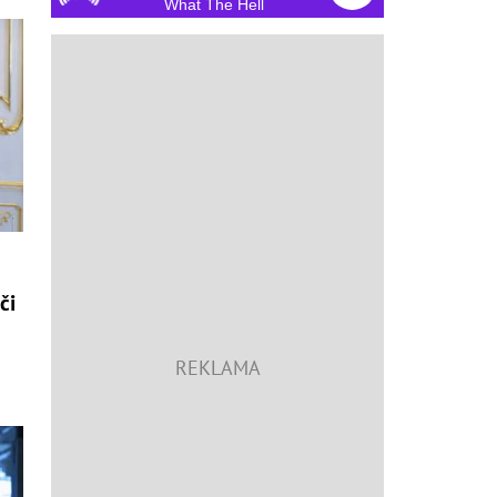
What The Hell
či