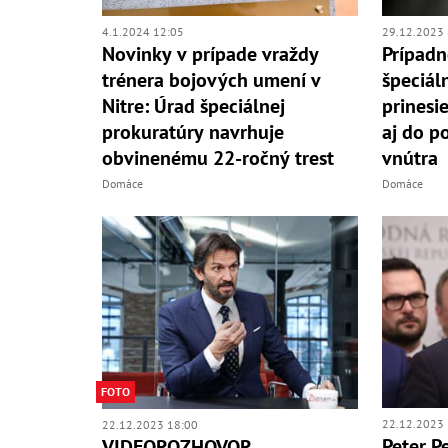
4.1.2024 12:05
29.12.2023 
Novinky v prípade vraždy
Prípadn
trénera bojových umení v
špeciál
Nitre: Úrad špeciálnej
prinesi
prokuratúry navrhuje
aj do po
obvinenému 22-ročný trest
vnútra
Domáce
Domáce
FOTO
22.12.2023 
22.12.2023 18:00
Peter Pe
VIDEOROZHOVOR