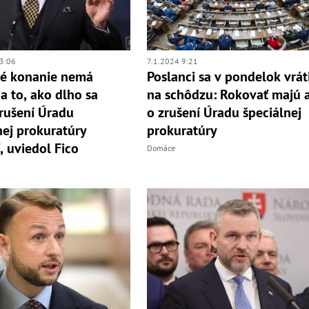
3:06
7.1.2024 9:21
né konanie nemá
Poslanci sa v pondelok vrát
a to, ako dlho sa
na schôdzu: Rokovať majú a
rušení Úradu
o zrušení Úradu špeciálnej
nej prokuratúry
prokuratúry
, uviedol Fico
Domáce