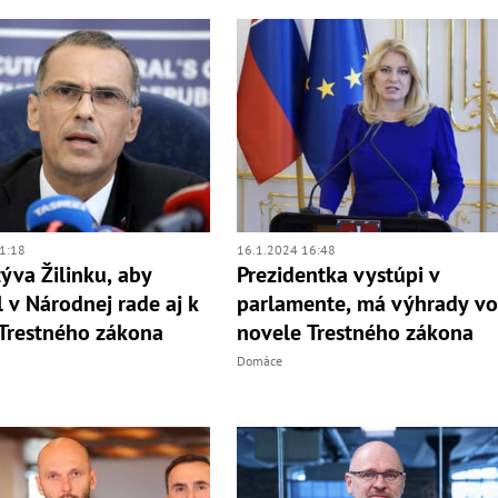
1:18
16.1.2024 16:48
ýva Žilinku, aby
Prezidentka vystúpi v
l v Národnej rade aj k
parlamente, má výhrady vo
Trestného zákona
novele Trestného zákona
Domáce