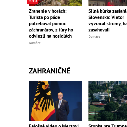
FOTO
Zranenie v horách:
Silná búrka zasiahl
Turista po páde
Slovenska: Vietor
potreboval pomoc
vyvracal stromy, ha
záchranárov, z túry ho
zasahovali
odviezli na nosidlách
Domáce
Domáce
ZAHRANIČNÉ
Falošné video o Merzovi
Stopka pre Trumpa