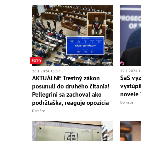
FOTO
19.1.2024 1
26.1.2024 13:57
SaS vyz
AKTUÁLNE Trestný zákon
vystúpi
posunuli do druhého čítania!
novele 
Pellegrini sa zachoval ako
podržtaška, reaguje opozícia
Domáce
Domáce