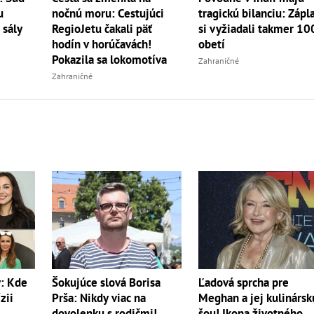
u
nočnú moru: Cestujúci
tragickú bilanciu: Zápl
 sály
RegioJetu čakali päť
si vyžiadali takmer 10
hodín v horúčavách!
obetí
Pokazila sa lokomotíva
Zahraničné
Zahraničné
y: Kde
Šokujúce slová Borisa
Ľadová sprcha pre
zii
Prša: Nikdy viac na
Meghan a jej kulinársk
dovolenku s rodičmi!
šou! Ikona životného