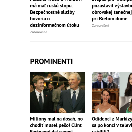
má mať ruskú stopu:
pozastavil výstavb
Bezpečnostné služby
obrovskej tanečnej
hovoria o
pri Bielom dome
dezinformačnom útoku
Zahraničné
Zahraničné
PROMINENTI
Milióny mal na dosah, no
Odídenci z Markíz
chodiť musel pešo! Clint
sa po konci v televí
Eastwood dal synovi
usídlili?