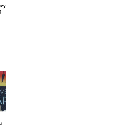
avy
0
u