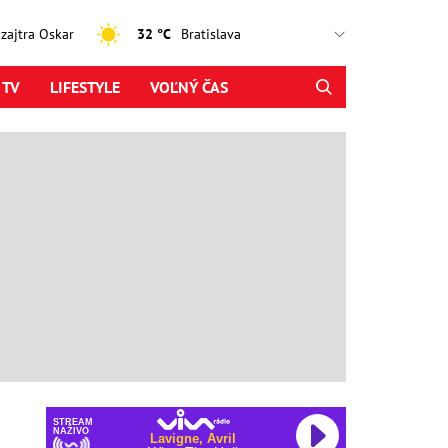
, zajtra Oskar
32 °C
 TV
LIFESTYLE
VOĽNÝ ČAS
STREAM
NAŽIVO
Lavigne, Avril