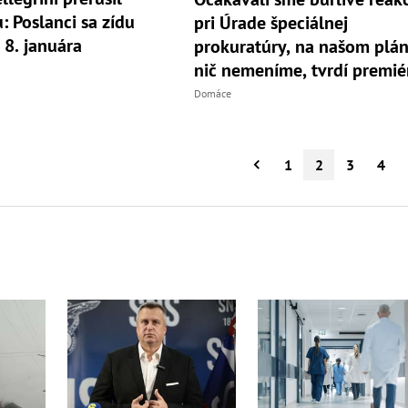
: Poslanci sa zídu
pri Úrade špeciálnej
 8. januára
prokuratúry, na našom plá
nič nemeníme, tvrdí premié
Domáce
1
2
3
4