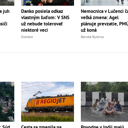
a juh
Danko posiela odkaz
Nemocnica v Lučenci č
vlastným ľuďom: V SNS
veľká zmena: Agel
siči
už nebude tolerovať
plánuje prevzatie, PM
niektoré veci
už koná
Domáce
Banská Bystrica
: Súd
Cesta sa zmenila na
Povodne v Indii majú