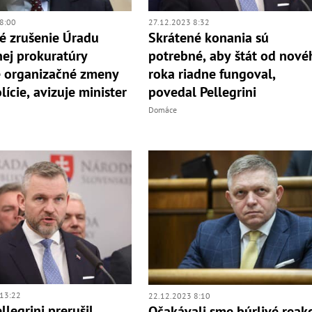
8:00
27.12.2023 8:32
é zrušenie Úradu
Skrátené konania sú
nej prokuratúry
potrebné, aby štát od nové
e organizačné zmeny
roka riadne fungoval,
lície, avizuje minister
povedal Pellegrini
Domáce
13:22
22.12.2023 8:10
llegrini prerušil
Očakávali sme búrlivé reak