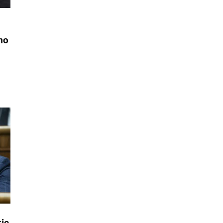
ho
cie