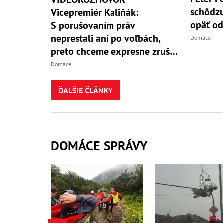
schôdzu
Vicepremiér Kaliňák:
opäť od
S porušovaním práv
neprestali ani po voľbách,
Domáce
preto chceme expresne zrušiť
Lipšicov úrad
Domáce
ĎALŠIE ČLÁNKY
DOMÁCE SPRÁVY