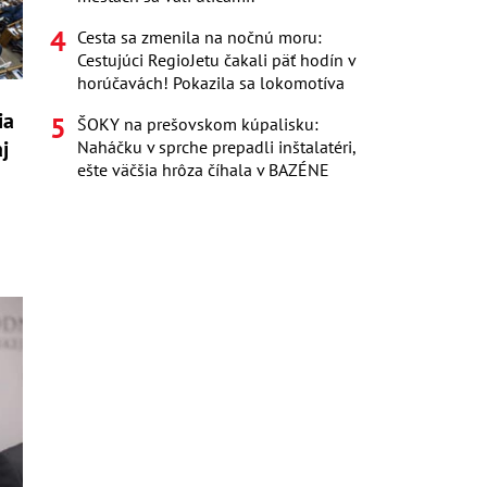
Cesta sa zmenila na nočnú moru:
Cestujúci RegioJetu čakali päť hodín v
horúčavách! Pokazila sa lokomotíva
ia
ŠOKY na prešovskom kúpalisku:
j
Naháčku v sprche prepadli inštalatéri,
ešte väčšia hrôza číhala v BAZÉNE