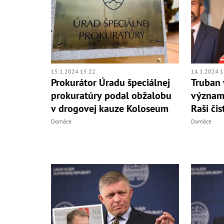
15.1.2024 15:22
14.1.2024 1
Prokurátor Úradu špeciálnej
Truban 
prokuratúry podal obžalobu
význam 
v drogovej kauze Koloseum
Raši čis
Domáce
Domáce