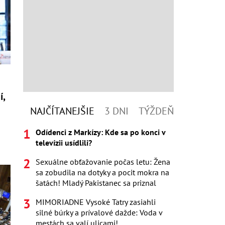
í,
NAJČÍTANEJŠIE
3 DNI
TÝŽDEŇ
Odídenci z Markízy: Kde sa po konci v
televízii usídlili?
Sexuálne obťažovanie počas letu: Žena
sa zobudila na dotyky a pocit mokra na
šatách! Mladý Pakistanec sa priznal
MIMORIADNE Vysoké Tatry zasiahli
silné búrky a prívalové dažde: Voda v
mestách sa valí ulicami!