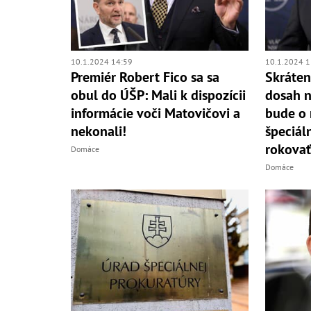
10.1.2024 14:59
10.1.2024 1
Premiér Robert Fico sa sa
Skráte
obul do ÚŠP: Mali k dispozícii
dosah n
informácie voči Matovičovi a
bude o 
nekonali!
špeciál
rokovať
Domáce
Domáce