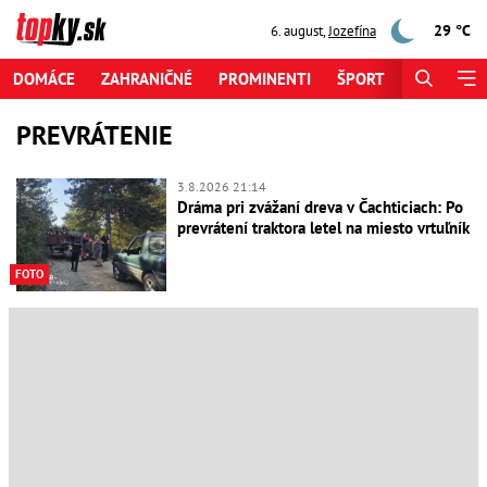
29 °C
6. august
,
Jozefína
DOMÁCE
ZAHRANIČNÉ
PROMINENTI
ŠPORT
ZAUJÍMAV
PREVRÁTENIE
3.8.2026 21:14
Dráma pri zvážaní dreva v Čachticiach: Po
prevrátení traktora letel na miesto vrtuľník
FOTO