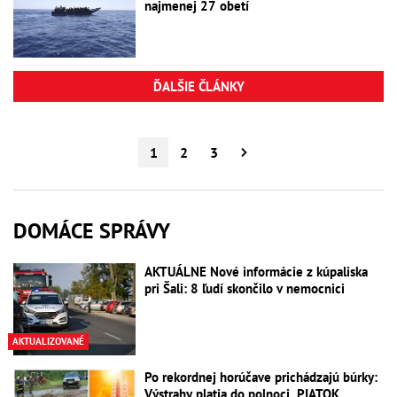
najmenej 27 obetí
ĎALŠIE ČLÁNKY
1
2
3
DOMÁCE SPRÁVY
AKTUÁLNE Nové informácie z kúpaliska
pri Šali: 8 ľudí skončilo v nemocnici
AKTUALIZOVANÉ
Po rekordnej horúčave prichádzajú búrky:
Výstrahy platia do polnoci, PIATOK