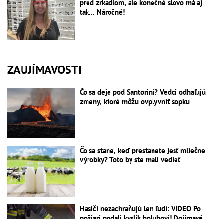
pred zrkadlom, ale konečné slovo má aj
tak... Náročné!
ZAUJÍMAVOSTI
Čo sa deje pod Santorini? Vedci odhaľujú
zmeny, ktoré môžu ovplyvniť sopku
Čo sa stane, keď prestanete jesť mliečne
výrobky? Toto by ste mali vedieť
Hasiči nezachraňujú len ľudí: VIDEO Po
požiari podali kyslík holubovi! Dojímavé