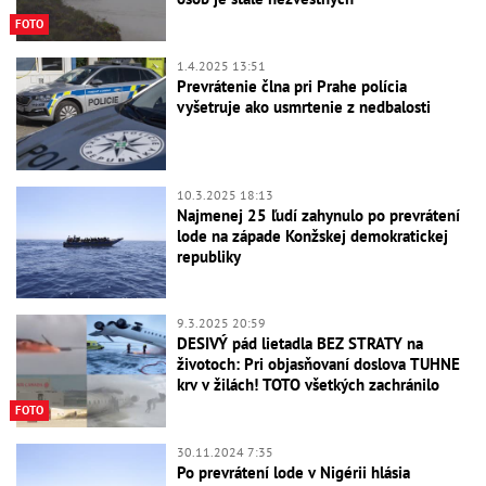
FOTO
1.4.2025 13:51
Prevrátenie člna pri Prahe polícia
vyšetruje ako usmrtenie z nedbalosti
10.3.2025 18:13
Najmenej 25 ľudí zahynulo po prevrátení
lode na západe Konžskej demokratickej
republiky
9.3.2025 20:59
DESIVÝ pád lietadla BEZ STRATY na
životoch: Pri objasňovaní doslova TUHNE
krv v žilách! TOTO všetkých zachránilo
FOTO
30.11.2024 7:35
Po prevrátení lode v Nigérii hlásia