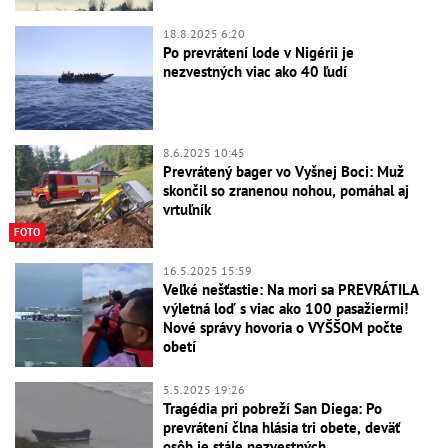
18.8.2025 6:20
Po prevrátení lode v Nigérii je
nezvestných viac ako 40 ľudí
8.6.2025 10:45
Prevrátený bager vo Vyšnej Boci: Muž
skončil so zranenou nohou, pomáhal aj
vrtuľník
FOTO
16.5.2025 15:59
Veľké nešťastie: Na mori sa PREVRÁTILA
výletná loď s viac ako 100 pasažiermi!
Nové správy hovoria o VYŠŠOM počte
obetí
5.5.2025 19:26
Tragédia pri pobreží San Diega: Po
prevrátení člna hlásia tri obete, deväť
osôb je stále nezvestných