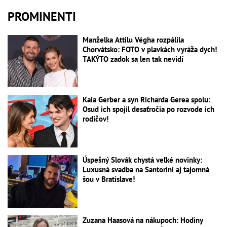
PROMINENTI
Manželka Attilu Végha rozpálila
Chorvátsko: FOTO v plavkách vyráža dych!
TAKÝTO zadok sa len tak nevidí
Kaia Gerber a syn Richarda Gerea spolu:
Osud ich spojil desaťročia po rozvode ich
rodičov!
Úspešný Slovák chystá veľké novinky:
Luxusná svadba na Santorini aj tajomná
šou v Bratislave!
Zuzana Haasová na nákupoch: Hodiny