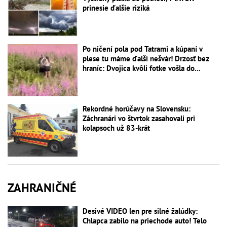
prinesie ďalšie riziká
Po ničení pola pod Tatrami a kúpaní v
plese tu máme ďalší nešvár! Drzosť bez
hraníc: Dvojica kvôli fotke vošla do...
Rekordné horúčavy na Slovensku:
Záchranári vo štvrtok zasahovali pri
kolapsoch už 83-krát
ZAHRANIČNÉ
Desivé VIDEO len pre silné žalúdky:
Chlapca zabilo na priechode auto! Telo