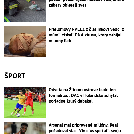
zábery obleteli svet
Prielomový NÁLEZ z čias Inkov! Vedci z
múmií získali DNA vírusu, ktorý zabíjal
milióny ľudí
ŠPORT
Odveta na Žitnom ostrove bude len
formalitou: DAC v Holandsku schytal
poriadne krutý debakel
Arsenal mal pripravené milióny, Real
požadoval viac: Vinícius spečatil svoju