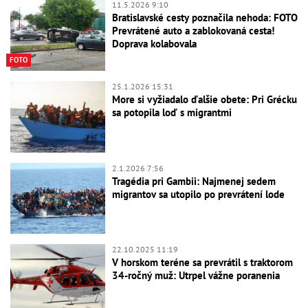
11.5.2026 9:10
Bratislavské cesty poznačila nehoda: FOTO
Prevrátené auto a zablokovaná cesta!
Doprava kolabovala
FOTO
25.1.2026 15:31
More si vyžiadalo ďalšie obete: Pri Grécku
sa potopila loď s migrantmi
2.1.2026 7:56
Tragédia pri Gambii: Najmenej sedem
migrantov sa utopilo po prevrátení lode
22.10.2025 11:19
V horskom teréne sa prevrátil s traktorom
34-ročný muž: Utrpel vážne poranenia