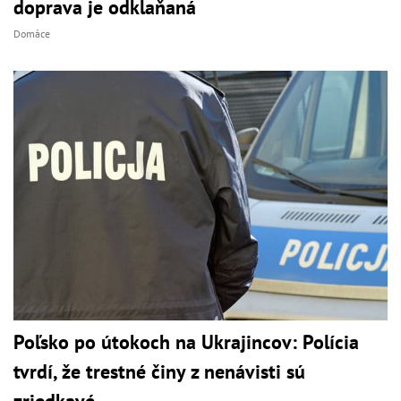
doprava je odklaňaná
Domáce
Poľsko po útokoch na Ukrajincov: Polícia
tvrdí, že trestné činy z nenávisti sú
zriedkavé