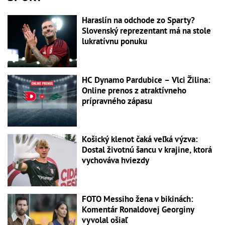
Haraslín na odchode zo Sparty?
Slovenský reprezentant má na stole
lukratívnu ponuku
HC Dynamo Pardubice – Vlci Žilina:
Online prenos z atraktívneho
prípravného zápasu
Košický klenot čaká veľká výzva:
Dostal životnú šancu v krajine, ktorá
vychováva hviezdy
FOTO Messiho žena v bikinách:
Komentár Ronaldovej Georginy
vyvolal ošiaľ