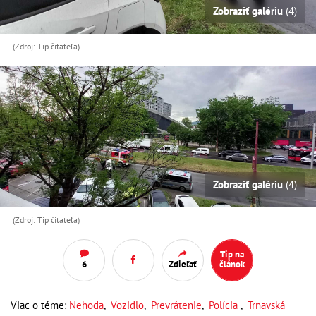
Zobraziť galériu
(4)
(Zdroj: Tip čitateľa)
Zobraziť galériu
(4)
(Zdroj: Tip čitateľa)
Tip na
6
Zdieľať
článok
Viac o téme:
Nehoda
,
Vozidlo
,
Prevrátenie
,
Polícia
,
Trnavská