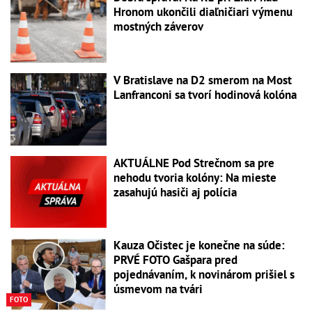
Hronom ukončili diaľničiari výmenu
mostných záverov
V Bratislave na D2 smerom na Most
Lanfranconi sa tvorí hodinová kolóna
AKTUÁLNE Pod Strečnom sa pre
nehodu tvoria kolóny: Na mieste
zasahujú hasiči aj polícia
Kauza Očistec je konečne na súde:
PRVÉ FOTO Gašpara pred
pojednávaním, k novinárom prišiel s
úsmevom na tvári
FOTO