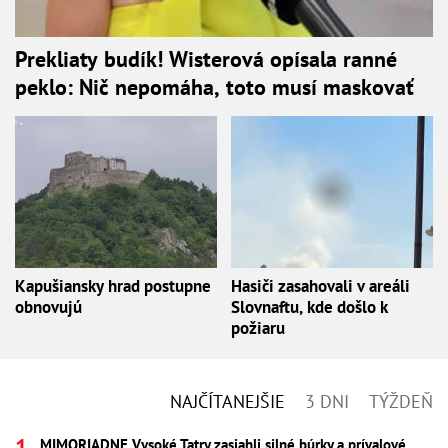
Prekliaty budík! Wisterová opísala ranné
peklo: Nič nepomáha, toto musí maskovať
Kapušiansky hrad postupne
Hasiči zasahovali v areáli
obnovujú
Slovnaftu, kde došlo k
požiaru
NAJČÍTANEJŠIE
3 DNI
TÝŽDEŇ
MIMORIADNE Vysoké Tatry zasiahli silné búrky a prívalové