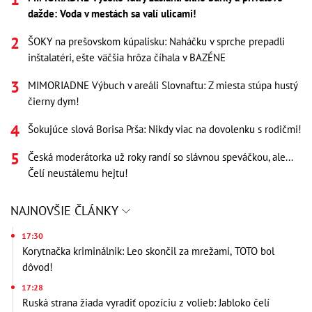
dažde: Voda v mestách sa valí ulicami!
ŠOKY na prešovskom kúpalisku: Naháčku v sprche prepadli
inštalatéri, ešte väčšia hrôza číhala v BAZÉNE
MIMORIADNE Výbuch v areáli Slovnaftu: Z miesta stúpa hustý
čierny dym!
Šokujúce slová Borisa Prša: Nikdy viac na dovolenku s rodičmi!
Česká moderátorka už roky randí so slávnou speváčkou, ale...
Čelí neustálemu hejtu!
NAJNOVŠIE ČLÁNKY
17:30
Korytnačka kriminálnik: Leo skončil za mrežami, TOTO bol
dôvod!
17:28
Ruská strana žiada vyradiť opozíciu z volieb: Jabloko čelí