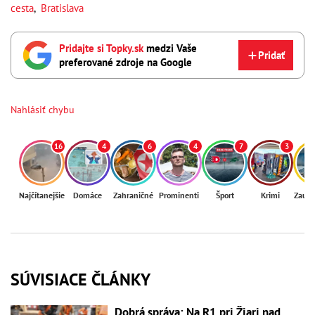
cesta
,
Bratislava
Pridajte si Topky.sk
medzi Vaše
Pridať
preferované zdroje na Google
Nahlásiť chybu
16
4
6
4
7
3
Najčítanejšie
Domáce
Zahraničné
Prominenti
Šport
Krimi
Zaují
SÚVISIACE ČLÁNKY
Dobrá správa: Na R1 pri Žiari nad