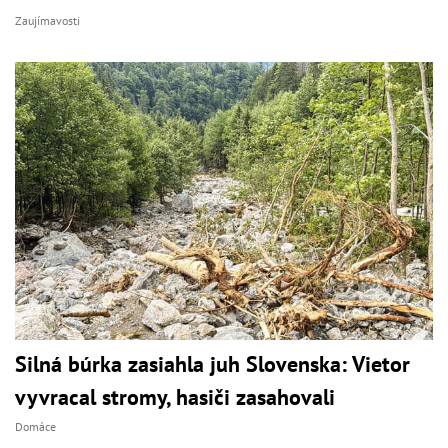
Zaujímavosti
Silná búrka zasiahla juh Slovenska: Vietor
vyvracal stromy, hasiči zasahovali
Domáce