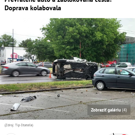
Doprava kolabovala
Zobraziť galériu
(4)
(Zdroj: Tip čitateľa)