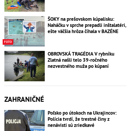
ŠOKY na prešovskom kúpalisku:
Naháčku v sprche prepadli inštalatéri,
ešte väčšia hrôza číhala v BAZÉNE
FOTO
OBROVSKÁ TRAGÉDIA V rybníku
Zlatná našli telo 39-ročného
nezvestného muža po kúpaní
ZAHRANIČNÉ
Poľsko po útokoch na Ukrajincov:
Polícia tvrdí, že trestné činy z
nenávisti sú zriedkavé