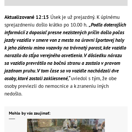
Aktualizované 12:15
Úsek je už prejazdný. K úplnému
sprejazdneniu došlo krátko po 10.00 h.
„Podľa doterajších
informácií z doposiaľ presne nezistených príčin došlo počas
jazdy vozidla v smere von z mesta na úrovni športovej haly
k jeho zídeniu mimo vozovky na trávnatý porast, kde vozidlo
narazilo do stĺpa verejného osvetlenia. V dôsledku nárazu
sa vozidlo prevrátilo na bočnú stranu a zostalo v pravom
jazdnom pruhu. V tom čase sa vo vozidle nachádzali dve
osoby, ktoré zostali zakliesnené,“
uviedol s tým, že obe
osoby previezli do nemocnice a k zraneniu iných
nedošlo.
Mohlo by vás zaujímať: