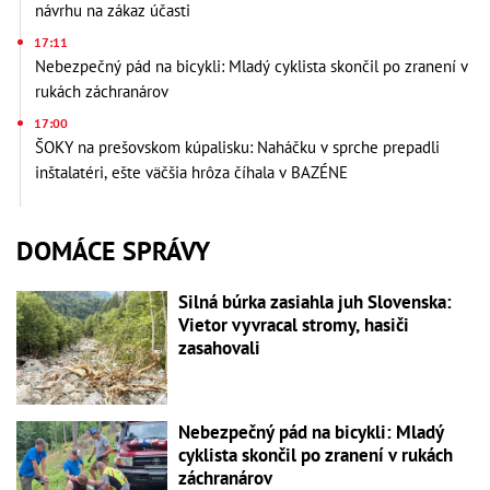
návrhu na zákaz účasti
17:11
Nebezpečný pád na bicykli: Mladý cyklista skončil po zranení v
rukách záchranárov
17:00
ŠOKY na prešovskom kúpalisku: Naháčku v sprche prepadli
inštalatéri, ešte väčšia hrôza číhala v BAZÉNE
DOMÁCE SPRÁVY
Silná búrka zasiahla juh Slovenska:
Vietor vyvracal stromy, hasiči
zasahovali
Nebezpečný pád na bicykli: Mladý
cyklista skončil po zranení v rukách
záchranárov