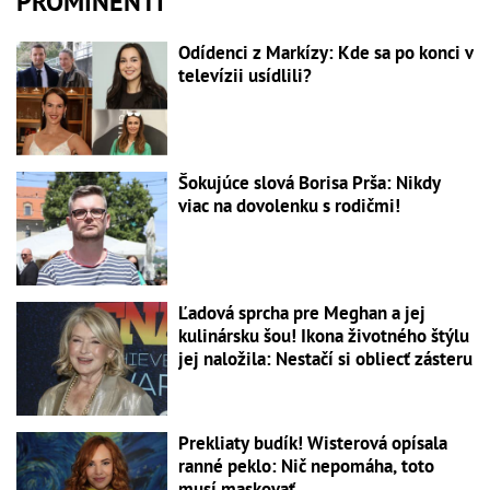
PROMINENTI
Odídenci z Markízy: Kde sa po konci v
televízii usídlili?
Šokujúce slová Borisa Prša: Nikdy
viac na dovolenku s rodičmi!
Ľadová sprcha pre Meghan a jej
kulinársku šou! Ikona životného štýlu
jej naložila: Nestačí si obliecť zásteru
Prekliaty budík! Wisterová opísala
ranné peklo: Nič nepomáha, toto
musí maskovať