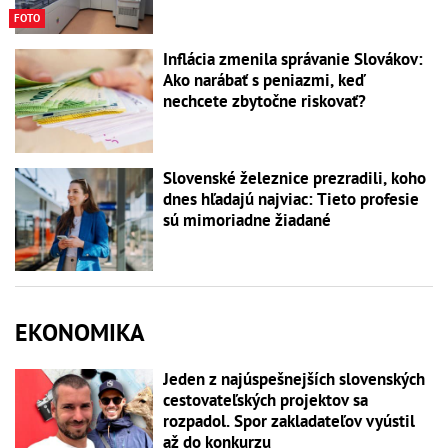
FOTO
Inflácia zmenila správanie Slovákov:
Ako narábať s peniazmi, keď
nechcete zbytočne riskovať?
Slovenské železnice prezradili, koho
dnes hľadajú najviac: Tieto profesie
sú mimoriadne žiadané
EKONOMIKA
Jeden z najúspešnejších slovenských
cestovateľských projektov sa
rozpadol. Spor zakladateľov vyústil
až do konkurzu