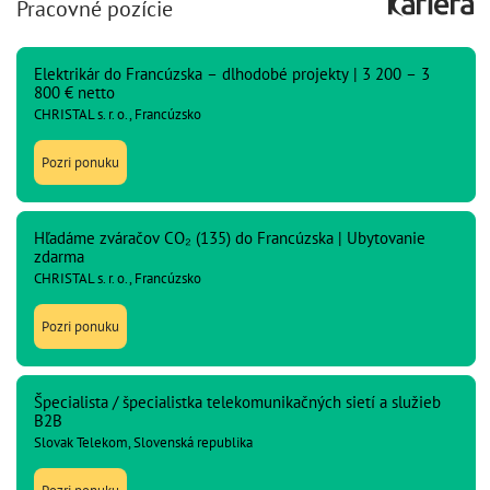
Pracovné pozície
Elektrikár do Francúzska – dlhodobé projekty | 3 200 – 3
800 € netto
CHRISTAL s. r. o., Francúzsko
Pozri ponuku
Hľadáme zváračov CO₂ (135) do Francúzska | Ubytovanie
zdarma
CHRISTAL s. r. o., Francúzsko
Pozri ponuku
Špecialista / špecialistka telekomunikačných sietí a služieb
B2B
Slovak Telekom, Slovenská republika