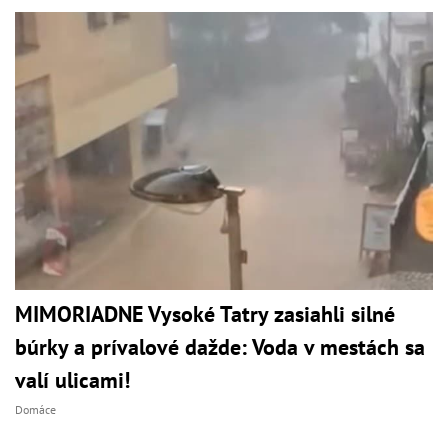
MIMORIADNE Vysoké Tatry zasiahli silné
búrky a prívalové dažde: Voda v mestách sa
valí ulicami!
Domáce