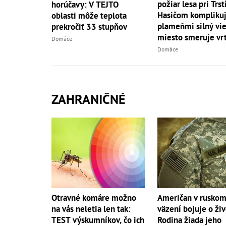
požiar lesa pri Trst
horúčavy: V TEJTO
Hasičom komplikuj
oblasti môže teplota
plameňmi silný vieto
prekročiť 33 stupňov
miesto smeruje vrt
Domáce
Domáce
ZAHRANIČNÉ
Otravné komáre možno
Američan v rusko
na vás neletia len tak:
väzení bojuje o živ
TEST výskumníkov, čo ich
Rodina žiada jeho