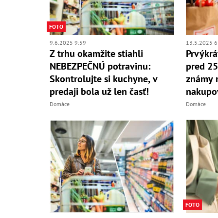
FOTO
9.6.2025 9:59
13.5.2025 6
Z trhu okamžite stiahli
Prvýkrá
NEBEZPEČNÚ potravinu:
pred 25
Skontrolujte si kuchyne, v
známy r
predaji bola už len časť!
nakupo
Domáce
Domáce
FOTO