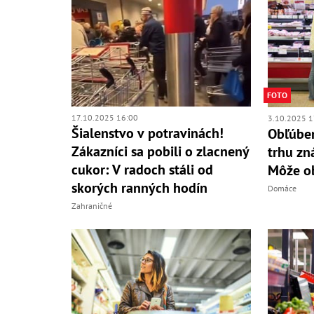
FOTO
17.10.2025 16:00
3.10.2025 1
Šialenstvo v potravinách!
Obľúben
Zákazníci sa pobili o zlacnený
trhu z
cukor: V radoch stáli od
Môže ob
skorých ranných hodín
Domáce
Zahraničné