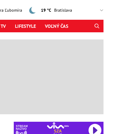
jtra Ľubomíra
19 °C
 TV
LIFESTYLE
VOĽNÝ ČAS
STREAM
NAŽIVO
SZA