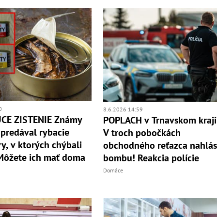
0
8.6.2026 14:59
CE ZISTENIE Známy
POPLACH v Trnavskom kraji
 predával rybacie
V troch pobočkách
y, v ktorých chýbali
obchodného reťazca nahlási
Môžete ich mať doma
bombu! Reakcia polície
Domáce