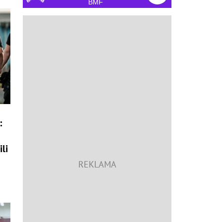
BMF
:
li