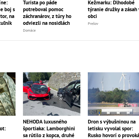
íne:
Turista po páde
Kežmarku: Dlhodobé
e boj s
potreboval pomoc
týranie družky a zásah 
r, na
záchranárov, z túry ho
obci
uľník
odviezli na nosidlách
Prešov
Domáce
NEHODA luxusného
m
Dron s výbušninou na
športiaka: Lamborghini
ot:
letisku vyvolal spor:
sa rútilo z kopca, druhé
Rusko hovorí o provoká