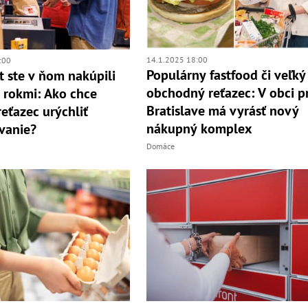
14.1.2025 18:00
:00
Populárny fastfood či veľký
t ste v ňom nakúpili
obchodný reťazec: V obci pr
 rokmi: Ako chce
Bratislave má vyrásť nový
eťazec urýchliť
nákupný komplex
vanie?
Domáce