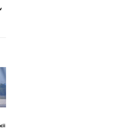
v
cii