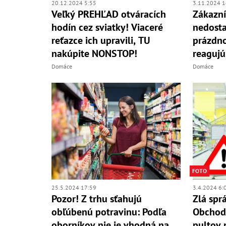
20.12.2024 5:55
3.11.2024 1
Veľký PREHĽAD otváracích
Zákazní
hodín cez sviatky! Viaceré
nedosta
reťazce ich upravili, TU
prázdn
nakúpite NONSTOP!
reagujú
Domáce
Domáce
FOTO
25.5.2024 17:59
3.4.2024 6:
Pozor! Z trhu sťahujú
Zlá spr
obľúbenú potravinu: Podľa
Obchodn
oborníkov nie je vhodná na
pultov 