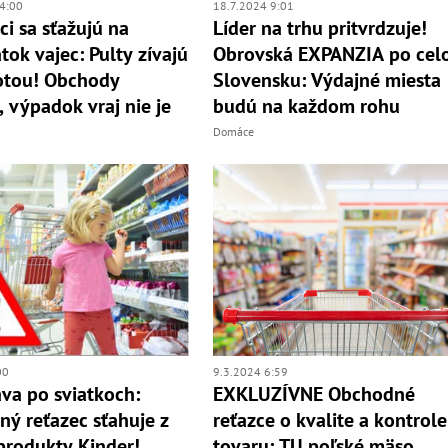
4:00
18.7.2024 9:01
ci sa sťažujú na
Líder na trhu pritvrdzuje!
tok vajec: Pulty zívajú
Obrovská EXPANZIA po ce
otou! Obchody
Slovensku: Výdajné miesta
, výpadok vraj nie je
budú na každom rohu
Domáce
00
9.3.2024 6:59
áva po sviatkoch:
EXKLUZÍVNE Obchodné
ý reťazec sťahuje z
reťazce o kvalite a kontrole
produkty Kinder!
tovaru: TU poľské mäso