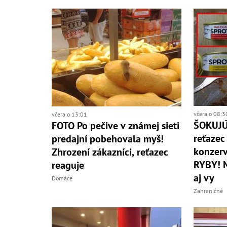
včera o 08:3
včera o 13:01
ŠOKUJÚ
FOTO Po pečive v známej sieti
reťazec
predajní pobehovala myš!
konzerv
Zhrození zákazníci, reťazec
RYBY! 
reaguje
aj vy
Domáce
Zahraničné