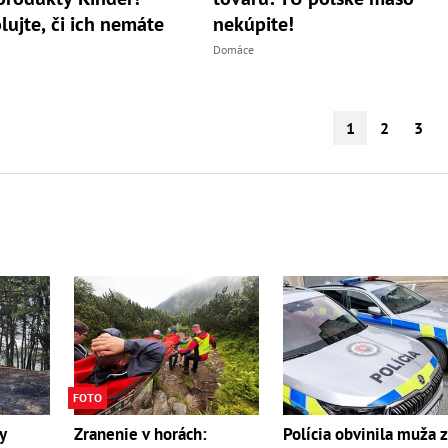
lujte, či ich nemáte
nekúpite!
Domáce
1
2
3
FOTO
y
Zranenie v horách:
Polícia obvinila muža 