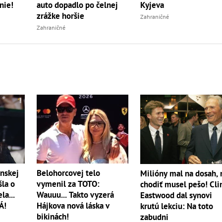
auto dopadlo po čelnej
nie!
Kyjeva
zrážke horšie
Zahraničné
Zahraničné
nskej
Belohorcovej telo
Milióny mal na dosah, 
šla o
vymenil za TOTO:
chodiť musel pešo! Cli
la...
Wauuu... Takto vyzerá
Eastwood dal synovi
Á!
Hájkova nová láska v
krutú lekciu: Na toto
bikinách!
zabudni