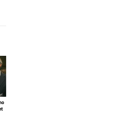
no
nt