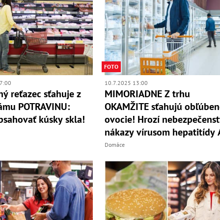
FOTO
7:00
10.7.2025 13:00
ý reťazec sťahuje z
MIMORIADNE Z trhu
námu POTRAVINU:
OKAMŽITE sťahujú obľúben
sahovať kúsky skla!
ovocie! Hrozí nebezpečens
nákazy vírusom hepatitídy 
Domáce