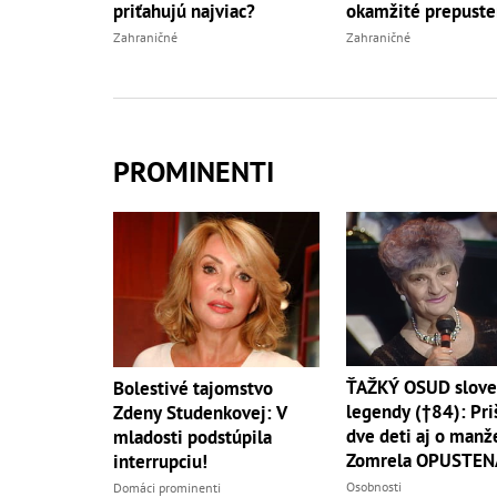
priťahujú najviac?
okamžité prepuste
Zahraničné
Zahraničné
PROMINENTI
ŤAŽKÝ OSUD slove
Bolestivé tajomstvo
legendy (†84): Pri
Zdeny Studenkovej: V
dve deti aj o manže
mladosti podstúpila
Zomrela OPUSTEN
interrupciu!
Osobnosti
Domáci prominenti