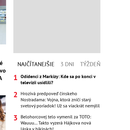
é
NAJČÍTANEJŠIE
3 DNI
TÝŽDEŇ
tvo
Odídenci z Markízy: Kde sa po konci v
A
televízii usídlili?
Hrozivá predpoveď čínskeho
Nostradama: Vojna, ktorá zničí starý
svetový poriadok! Už sa viackrát nemýlil
Belohorcovej telo vymenil za TOTO:
Wauuu... Takto vyzerá Hájkova nová
láska v bikinách!