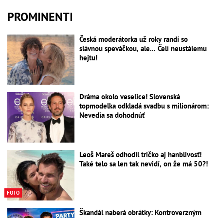
PROMINENTI
Česká moderátorka už roky randí so
slávnou speváčkou, ale... Čelí neustálemu
hejtu!
Dráma okolo veselice! Slovenská
topmodelka odkladá svadbu s milionárom:
Nevedia sa dohodnúť
Leoš Mareš odhodil tričko aj hanblivosť!
Také telo sa len tak nevidí, on že má 50?!
FOTO
Škandál naberá obrátky: Kontroverzným