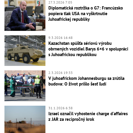
27.3.2026 7:05
Diplomatická roztržka o G7: Francúzsko
popiera tlak USA na vyškrtnutie
Juhoafrickej republiky
9.3.2026 16:48
Kazachstan spúšťa sériovú výrobu
obrnených vozidiel Barys 6×6 v spolupráci
s Juhoafrickou republikou
2.3.2026 19:33
V juhoafrickom Johannesburgu sa zrútila
budova: O život prišlo šesť ľudí
31.1.2026 6:38
Izrael označil vyhostenie charge d'affaires
z JAR za recipročný krok