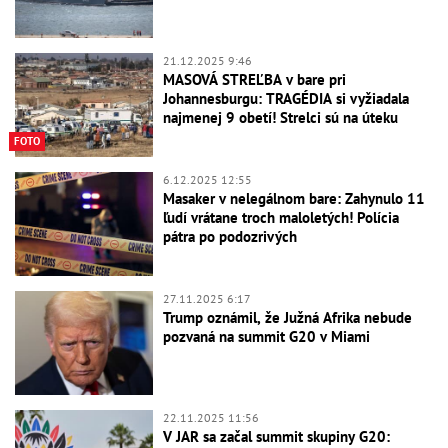
21.12.2025 9:46
MASOVÁ STREĽBA v bare pri
Johannesburgu: TRAGÉDIA si vyžiadala
najmenej 9 obetí! Strelci sú na úteku
FOTO
6.12.2025 12:55
Masaker v nelegálnom bare: Zahynulo 11
ľudí vrátane troch maloletých! Polícia
pátra po podozrivých
27.11.2025 6:17
Trump oznámil, že Južná Afrika nebude
pozvaná na summit G20 v Miami
22.11.2025 11:56
V JAR sa začal summit skupiny G20: