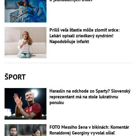
Príliš veľa šťastia môže zlomiť srdce:
Lekári opísali zriedkavý syndróm!
Napodobňuje infarkt
ŠPORT
Haraslín na odchode zo Sparty? Slovenský
reprezentant má na stole lukratívnu
ponuku
FOTO Messiho žena v bikinách: Komentár
Ronaldovej Georginy vyvolal ošiaľ