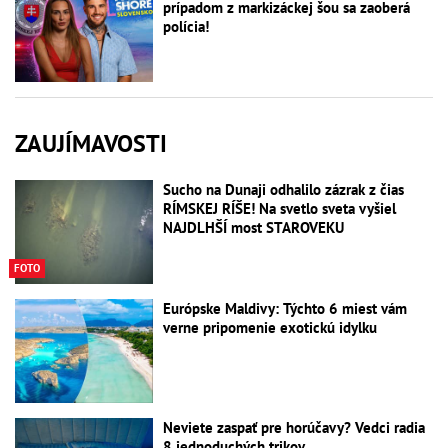
prípadom z markizáckej šou sa zaoberá
polícia!
ZAUJÍMAVOSTI
Sucho na Dunaji odhalilo zázrak z čias
RÍMSKEJ RÍŠE! Na svetlo sveta vyšiel
NAJDLHŠÍ most STAROVEKU
FOTO
Európske Maldivy: Týchto 6 miest vám
verne pripomenie exotickú idylku
Neviete zaspať pre horúčavy? Vedci radia
8 jednoduchých trikov