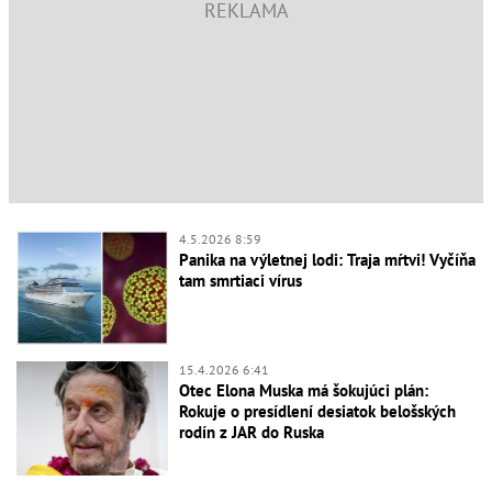
4.5.2026 8:59
Panika na výletnej lodi: Traja mŕtvi! Vyčíňa
tam smrtiaci vírus
15.4.2026 6:41
Otec Elona Muska má šokujúci plán:
Rokuje o presídlení desiatok belošských
rodín z JAR do Ruska