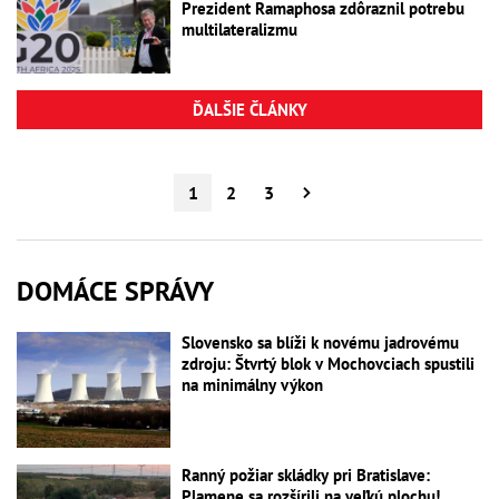
Prezident Ramaphosa zdôraznil potrebu
multilateralizmu
ĎALŠIE ČLÁNKY
1
2
3
DOMÁCE SPRÁVY
Slovensko sa blíži k novému jadrovému
zdroju: Štvrtý blok v Mochovciach spustili
na minimálny výkon
Ranný požiar skládky pri Bratislave:
Plamene sa rozšírili na veľkú plochu!