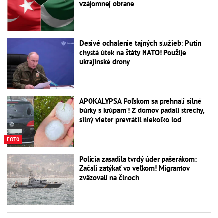
vzájomnej obrane
Desivé odhalenie tajných služieb: Putin
chystá útok na štáty NATO! Použije
ukrajinské drony
APOKALYPSA Poľskom sa prehnali silné
búrky s krúpami! Z domov padali strechy,
silný vietor prevrátil niekoľko lodí
FOTO
Polícia zasadila tvrdý úder pašerákom:
Začali zatýkať vo veľkom! Migrantov
zväzovali na člnoch