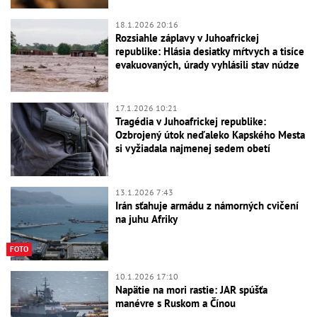
18.1.2026 20:16
Rozsiahle záplavy v Juhoafrickej
republike: Hlásia desiatky mŕtvych a tisíce
evakuovaných, úrady vyhlásili stav núdze
17.1.2026 10:21
Tragédia v Juhoafrickej republike:
Ozbrojený útok neďaleko Kapského Mesta
si vyžiadala najmenej sedem obetí
13.1.2026 7:43
Irán sťahuje armádu z námorných cvičení
na juhu Afriky
FOTO
10.1.2026 17:10
Napätie na mori rastie: JAR spúšťa
manévre s Ruskom a Čínou