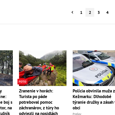
1
2
3
4
FOTO
y
Zranenie v horách:
Polícia obvinila muža 
íne:
Turista po páde
Kežmarku: Dlhodobé
e boj s
potreboval pomoc
týranie družky a zásah 
r, na
záchranárov, z túry ho
obci
uľník
odviezli na nosidlách
Prešov