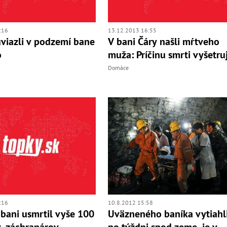
:16
13.12.2013 16:55
uviazli v podzemí bane
V bani Čáry našli mŕtveho
o
muža: Príčinu smrti vyšetru
Domáce
:16
10.8.2012 15:58
 bani usmrtil vyše 100
Uväzneného baníka vytiahl
, záchranárov
po týždni spod zeme, je v