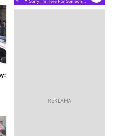
Sorry I'm Here For Someone Else
ny: