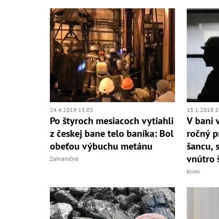
24.4.2019 15:05
15.1.2018 2
Po štyroch mesiacoch vytiahli
V bani 
z českej bane telo baníka: Bol
ročný p
obeťou výbuchu metánu
šancu, s
vnútro 
Zahraničné
Krimi