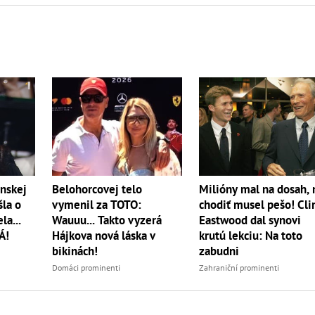
nskej
Belohorcovej telo
Milióny mal na dosah, 
šla o
vymenil za TOTO:
chodiť musel pešo! Cli
la...
Wauuu... Takto vyzerá
Eastwood dal synovi
Á!
Hájkova nová láska v
krutú lekciu: Na toto
bikinách!
zabudni
Domáci prominenti
Zahraniční prominenti