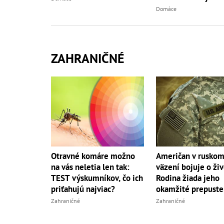
Domáce
ZAHRANIČNÉ
Otravné komáre možno
Američan v rusko
na vás neletia len tak:
väzení bojuje o živ
TEST výskumníkov, čo ich
Rodina žiada jeho
priťahujú najviac?
okamžité prepuste
Zahraničné
Zahraničné