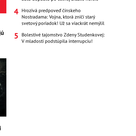
Hrozivá predpoveď čínskeho
Nostradama: Vojna, ktorá zničí starý
svetový poriadok! Už sa viackrát nemýlil
jú
Bolestivé tajomstvo Zdeny Studenkovej:
V mladosti podstúpila interrupciu!
i