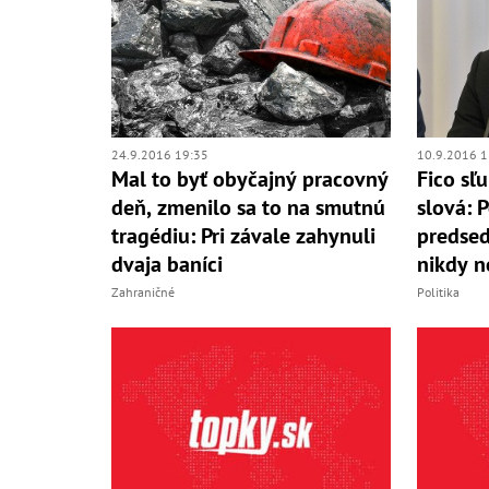
10.9.2016 1
24.9.2016 19:35
Fico sľ
Mal to byť obyčajný pracovný
slová: 
deň, zmenilo sa to na smutnú
predsed
tragédiu: Pri závale zahynuli
nikdy n
dvaja baníci
Politika
Zahraničné