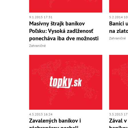
9.1.2015 17:31
5.2.2014 10
Masívny štrajk baníkov
Baníci 
Poľsku: Vysoká zadlženosť
na zlat
ponecháva iba dve možnosti
Zahraničné
Zahraničné
4.5.2013 16:24
3.5.2013 17
Zavalených baníkov i
Zával v
záchranárov nechali
baníkov