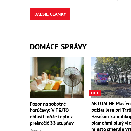
ĎALŠIE ČLÁNKY
DOMÁCE SPRÁVY
FOTO
AKTUÁLNE Masívn
Pozor na sobotné
požiar lesa pri Trst
horúčavy: V TEJTO
Hasičom komplikuj
oblasti môže teplota
plameňmi silný vieto
prekročiť 33 stupňov
miesto smeruje vrt
Domáce