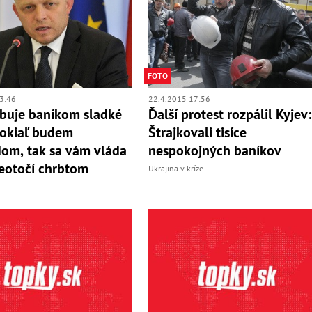
FOTO
3:46
22.4.2015 17:56
ubuje baníkom sladké
Ďalší protest rozpálil Kyjev:
Pokiaľ budem
Štrajkovali tisíce
om, tak sa vám vláda
nespokojných baníkov
eotočí chrbtom
Ukrajina v kríze