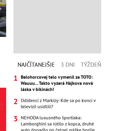
NAJČÍTANEJŠIE
3 DNI
TÝŽDEŇ
Belohorcovej telo vymenil za TOTO:
Wauuu... Takto vyzerá Hájkova nová
láska v bikinách!
Odídenci z Markízy: Kde sa po konci v
televízii usídlili?
NEHODA luxusného športiaka:
Lamborghini sa rútilo z kopca, druhé
auto dopadlo po čelnej zrážke horšie