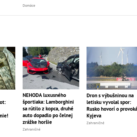
Domáce
NEHODA luxusného
m
Dron s výbušninou na
športiaka: Lamborghini
ot:
letisku vyvolal spor:
sa rútilo z kopca, druhé
Rusko hovorí o provoká
auto dopadlo po čelnej
nie!
Kyjeva
zrážke horšie
Zahraničné
Zahraničné