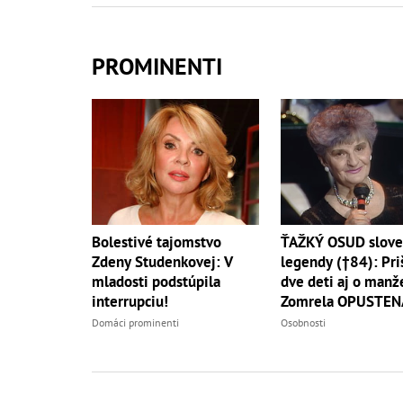
PROMINENTI
ŤAŽKÝ OSUD slove
Bolestivé tajomstvo
legendy (†84): Pri
Zdeny Studenkovej: V
dve deti aj o manže
mladosti podstúpila
Zomrela OPUSTEN
interrupciu!
Osobnosti
Domáci prominenti