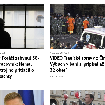
0:15
4.12.2016 7:15
v Poráči zahynul 58-
VIDEO Tragické správy z Čí
racovník: Nemal
Výbuch v bani si pripísal až
troj ho pritlačil o
32 obetí
šachty
Zahraničné