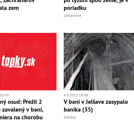
ala zem
poriadku
Zahraničné
18:00
8.9.2011 18:09
ný osud: Prežil 2
V bani v Jelšave zasypalo
 zavalený v bani,
baníka (35)
miera na chorobu
Domáce