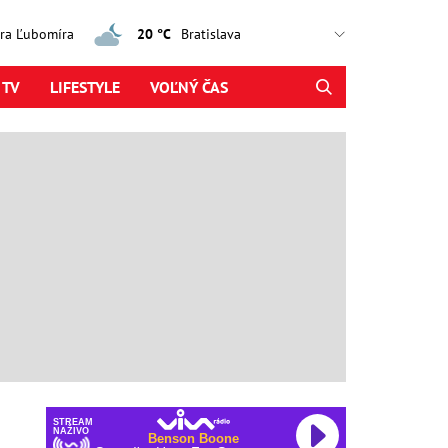
jtra Ľubomíra
20 °C
 TV
LIFESTYLE
VOĽNÝ ČAS
STREAM
NAŽIVO
Benson Boone