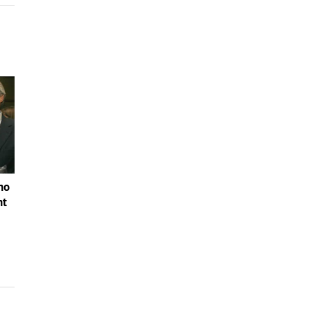
no
nt