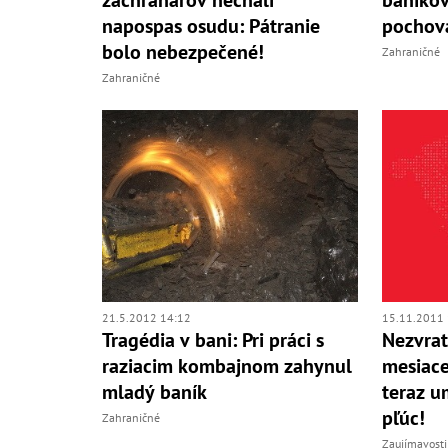
napospas osudu: Pátranie
pochov
bolo nebezpečené!
Zahraničné
Zahraničné
21.5.2012 14:12
15.11.2011 
Tragédia v bani: Pri práci s
Nezvrat
raziacim kombajnom zahynul
mesiace
mladý baník
teraz u
pľúc!
Zahraničné
Zaujímavosti