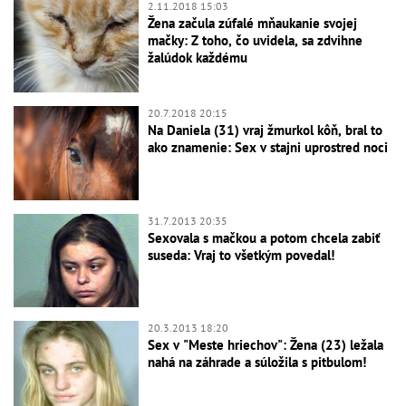
2.11.2018 15:03
Žena začula zúfalé mňaukanie svojej
mačky: Z toho, čo uvidela, sa zdvihne
žalúdok každému
20.7.2018 20:15
Na Daniela (31) vraj žmurkol kôň, bral to
ako znamenie: Sex v stajni uprostred noci
31.7.2013 20:35
Sexovala s mačkou a potom chcela zabiť
suseda: Vraj to všetkým povedal!
20.3.2013 18:20
Sex v "Meste hriechov": Žena (23) ležala
nahá na záhrade a súložila s pitbulom!