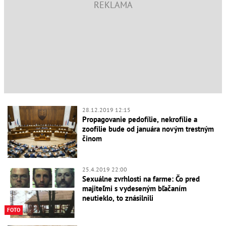
28.12.2019 12:15
Propagovanie pedofílie, nekrofílie a
zoofílie bude od januára novým trestným
činom
25.4.2019 22:00
Sexuálne zvrhlosti na farme: Čo pred
majiteľmi s vydeseným bľačaním
neutieklo, to znásilnili
FOTO