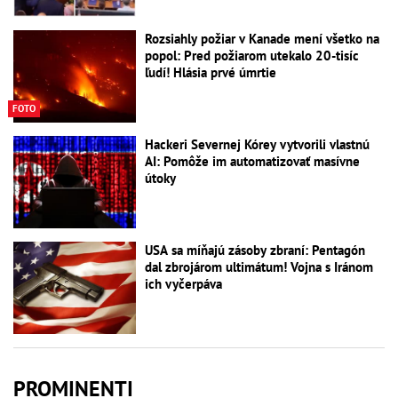
Rozsiahly požiar v Kanade mení všetko na
popol: Pred požiarom utekalo 20-tisíc
ľudí! Hlásia prvé úmrtie
FOTO
Hackeri Severnej Kórey vytvorili vlastnú
AI: Pomôže im automatizovať masívne
útoky
USA sa míňajú zásoby zbraní: Pentagón
dal zbrojárom ultimátum! Vojna s Iránom
ich vyčerpáva
PROMINENTI