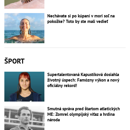
Nechávate si po kúpaní v mori soľ na
pokožke? Toto by ste mali vedieť
ŠPORT
Supertalentovaná Kapustíková dosiahla
životný úspech: Famózny výkon a nový
oficiálny rekord!
Smutná správa pred štartom atletických
ME: Zomrel olympijský víťaz a hrdina
národa