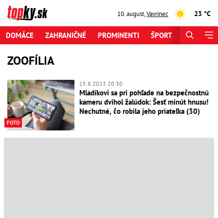
23 °C
10. august
,
Vavrinec
DOMÁCE
ZAHRANIČNÉ
PROMINENTI
ŠPORT
ZAUJÍMAV
ZOOFÍLIA
15.8.2023 20:30
Mladíkovi sa pri pohľade na bezpečnostnú
kameru dvihol žalúdok: Šesť minút hnusu!
Nechutné, čo robila jeho priateľka (30)
FOTO