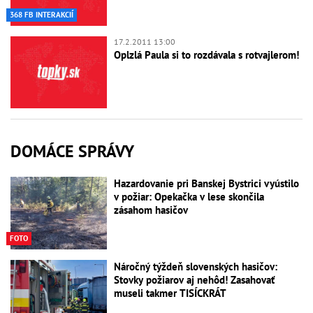
368 FB INTERAKCIÍ
17.2.2011 13:00
Oplzlá Paula si to rozdávala s rotvajlerom!
DOMÁCE SPRÁVY
Hazardovanie pri Banskej Bystrici vyústilo
v požiar: Opekačka v lese skončila
zásahom hasičov
FOTO
Náročný týždeň slovenských hasičov:
Stovky požiarov aj nehôd! Zasahovať
museli takmer TISÍCKRÁT