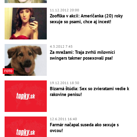
11.12.2012 20:00
Zoofilka v akcii: Američanka (20) roky
sexuje so psami, chce aj incest!
4.3.2012 7:45
Za mrežami: Traja zvrhlí milovníci
swingers takmer posexovali psa!
FOTO
19.12.2011 18:30
Bizarná štúdia: Sex so zvieratami vedie k
rakovine penisu!
12.6.2011 16:40
Farmár načapal suseda ako sexuje s
ovcou!