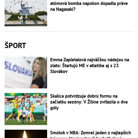
atómová bomba napokon dopadla práve
na Nagasaki?
ŠPORT
Emma Zapletalová najväčšou nádejou na
zlato: Štartujú ME v atletike aj s 23
Slovákov
Skalica potvrdzuje dobrú formu na
začiatku sezóny: V Žiline zvíťazila o dva
góly
Smútok v NBA: Zomrel jeden z najlepších