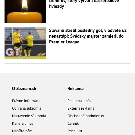
trénerov, ktorý vytvoril basketbalové
hviezdy
Slovanu strelil posledný gól, v odvete už
nenastúpi: Švédsky majster zamieril do
Premier League
O Zoznam.sk
Reklama
Právne informácie
Reklama u nás
Ochrana súkromia
Externá reklama
Nastavenie súkromia
Obchodné podmienky
Kariéra u nás
Cenník
Napíšte nám
Price List