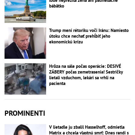
lode neprežila žena ani päťmesačné
bábätko
Trump mení rétoriku voči Iránu: Namiesto
útoku chce nechať prehĺbiť jeho
ekonomickú krízu
Hrôza na sále počas operácie: DESIVÉ
ZÁBERY počas zemetrasenia! Sestričky
lietali vzduchom, lekári sa vrhli na
pacienta
PROMINENTI
V lietadle ju zbalil Hasselhoff, odmietla
Matrix a chcela vlastnú smrť: Dnes randí s