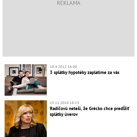
18.4.2012 16:00
3 splátky hypotéky zaplatíme za vás
15.11.2010 18:13
Radičovú neteší, že Grécko chce predĺžiť
splátky úverov