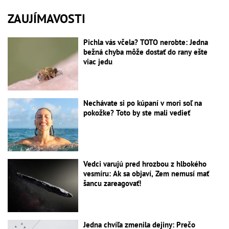
ZAUJÍMAVOSTI
Pichla vás včela? TOTO nerobte: Jedna
bežná chyba môže dostať do rany ešte
viac jedu
Nechávate si po kúpaní v mori soľ na
pokožke? Toto by ste mali vedieť
Vedci varujú pred hrozbou z hlbokého
vesmíru: Ak sa objaví, Zem nemusí mať
šancu zareagovať!
Jedna chvíľa zmenila dejiny: Prečo