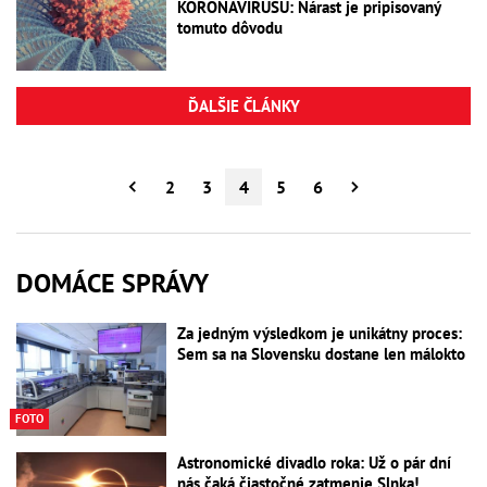
KORONAVÍRUSU: Nárast je pripisovaný
tomuto dôvodu
ĎALŠIE ČLÁNKY
2
3
4
5
6
DOMÁCE SPRÁVY
Za jedným výsledkom je unikátny proces:
Sem sa na Slovensku dostane len málokto
FOTO
Astronomické divadlo roka: Už o pár dní
nás čaká čiastočné zatmenie Slnka!