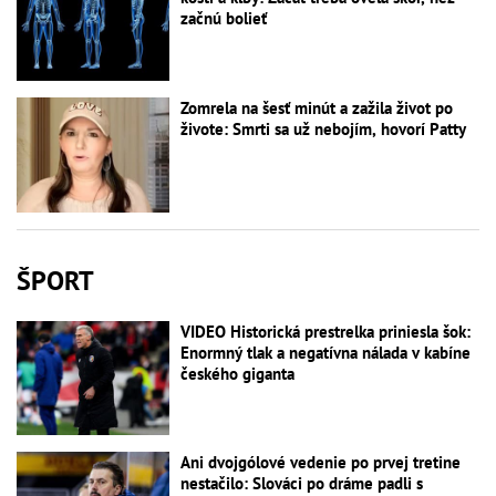
začnú bolieť
Zomrela na šesť minút a zažila život po
živote: Smrti sa už nebojím, hovorí Patty
ŠPORT
VIDEO Historická prestrelka priniesla šok:
Enormný tlak a negatívna nálada v kabíne
českého giganta
Ani dvojgólové vedenie po prvej tretine
nestačilo: Slováci po dráme padli s