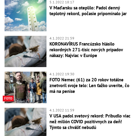
5.1.2022 18:17
V Maďarsku sa oteplilo: Padol denný
teplotný rekord, počasie pripomínalo jar
4.1.2022 21:59
KORONAVÍRUS Francúzsko hlásilo
rekordných 271-tisíc nových prípadov
nákazy: Najviac v Európe
4.1.2022 19:30
FOTO Nemec (61) za 20 rokov totálne
znetvoril svoje telo: Len ťažko uveríte, čo
má na penise
FOTO
4.1.2022 11:59
V USA padol svetový rekord: Pribudlo viac
než milión COVID pozitívnych za deň!
Týmto sa chváliť nebudú