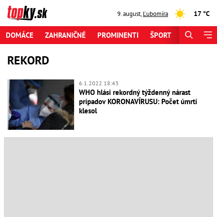
17 °C
9. august
,
Ľubomíra
DOMÁCE
ZAHRANIČNÉ
PROMINENTI
ŠPORT
ZAUJÍMAV
REKORD
6.1.2022 18:43
WHO hlási rekordný týždenný nárast
prípadov KORONAVÍRUSU: Počet úmrtí
klesol