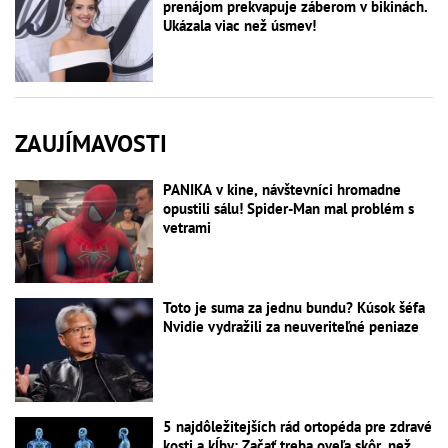
prenájom prekvapuje záberom v bikinách.
Ukázala viac než úsmev!
ZAUJÍMAVOSTI
PANIKA v kine, návštevníci hromadne
opustili sálu! Spider-Man mal problém s
vetrami
Toto je suma za jednu bundu? Kúsok šéfa
Nvidie vydražili za neuveriteľné peniaze
5 najdôležitejších rád ortopéda pre zdravé
kosti a kĺby: Začať treba oveľa skôr, než