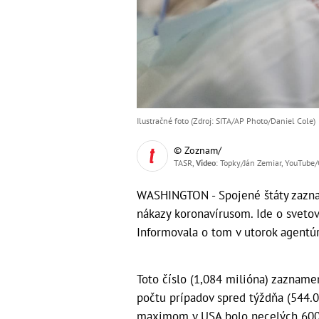
Ilustračné foto (Zdroj: SITA/AP Photo/Daniel Cole)
© Zoznam/
TASR,
Video
: Topky/Ján Zemiar, YouTube
WASHINGTON - Spojené štáty zaznam
nákazy koronavírusom. Ide o svetov
Informovala o tom v utorok agentúr
Toto číslo (1,084 milióna) zaznam
počtu prípadov spred týždňa (544.
maximom v USA bolo necelých 600.