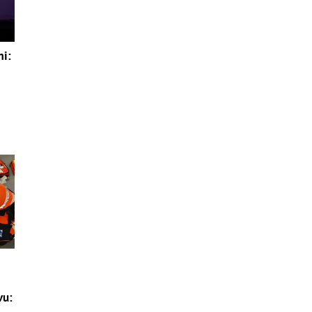
mi:
vu: