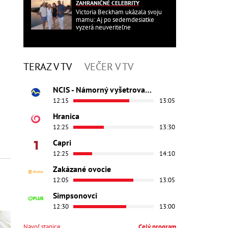
ZAHRANIČNÉ CELEBRITY
Victoria Beckham ukázala svoju
mamu: Aj po sedemdesiatke
vyzerá neuveriteľne
TERAZ V TV
VEČER V TV
NCIS - Námorný vyšetrovací úrad
12:15
13:05
Hranica
12:25
13:30
Capri
12:25
14:10
Zakázané ovocie
12:05
13:05
Simpsonovci
12:30
13:00
Navoľ stanice
Celý program