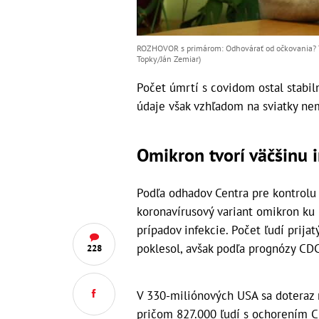
ROZHOVOR s primárom: Odhovárať od očkovania? Tak
Topky/Ján Zemiar)
Počet úmrtí s covidom ostal stabil
údaje však vzhľadom na sviatky ne
Omikron tvorí väčšinu i
Podľa odhadov Centra pre kontrolu 
koronavírusový variant omikron k
prípadov infekcie. Počet ľudí prij
poklesol, avšak podľa prognózy CDC
228
V 330-miliónových USA sa doteraz n
pričom 827.000 ľudí s ochorením C