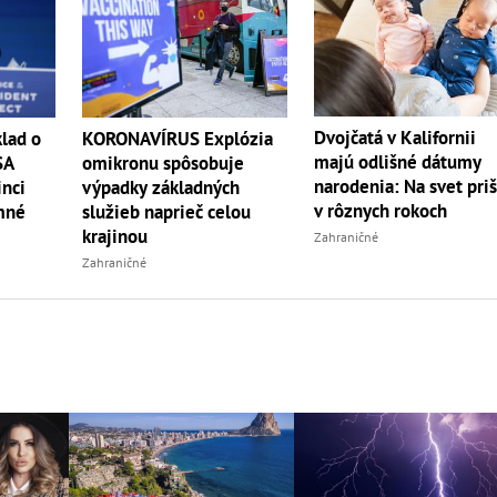
Dvojčatá v Kalifornii
lad o
KORONAVÍRUS Explózia
majú odlišné dátumy
SA
omikronu spôsobuje
narodenia: Na svet priš
inci
výpadky základných
v rôznych rokoch
mné
služieb naprieč celou
krajinou
Zahraničné
Zahraničné