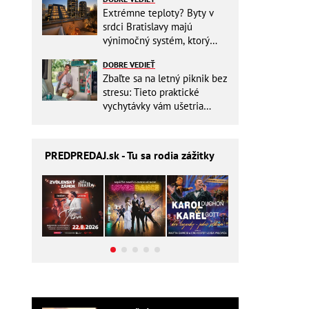
Extrémne teploty? Byty v
srdci Bratislavy majú
výnimočný systém, ktorý
ešte aj šetrí náklady
DOBRE VEDIEŤ
Zbaľte sa na letný piknik bez
stresu: Tieto praktické
vychytávky vám ušetria
miesto v batohu!
PREDPREDAJ
.sk - Tu sa rodia zážitky