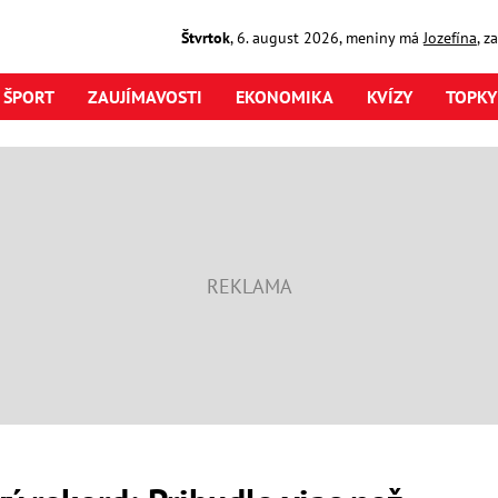
Štvrtok
,
6. august
2026
,
meniny má
Jozefína
, z
ŠPORT
ZAUJÍMAVOSTI
EKONOMIKA
KVÍZY
TOPKY