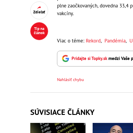
plne zaočkovaných, dovedna 33,4 p
Zdieľať
vakcíny.
Tip na
článok
Viac o téme:
Rekord
,
Pandémia
,
U
Pridajte si Topky.sk
medzi Vaše p
Nahlásiť chybu
SÚVISIACE ČLÁNKY