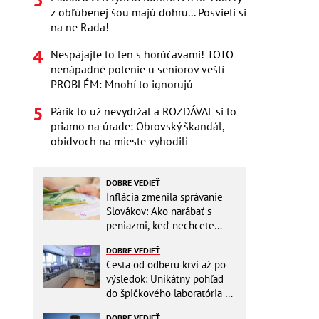
z obľúbenej šou majú dohru... Posvieti si
na ne Rada!
Nespájajte to len s horúčavami! TOTO
nenápadné potenie u seniorov veští
PROBLÉM: Mnohí to ignorujú
Párik to už nevydržal a ROZDÁVAL si to
priamo na úrade: Obrovský škandál,
obidvoch na mieste vyhodili
DOBRE VEDIEŤ
Inflácia zmenila správanie
Slovákov: Ako narábať s
peniazmi, keď nechcete
zbytočne riskovať?
DOBRE VEDIEŤ
Cesta od odberu krvi až po
výsledok: Unikátny pohľad
do špičkového laboratória na
Slovensku
DOBRE VEDIEŤ