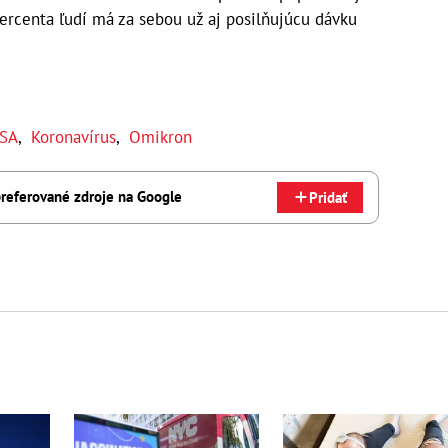
ercenta ľudí má za sebou už aj posilňujúcu dávku
SA
,
Koronavírus
,
Omikron
referované zdroje na Google
Pridať