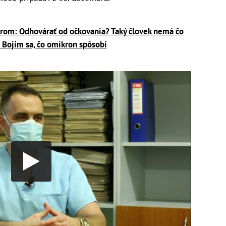
rom: Odhovárať od očkovania? Taký človek nemá čo
! Bojím sa, čo omikron spôsobí