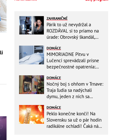
ZAHRANIČNÉ
Párik to už nevydržal a
ROZDÁVAL si to priamo na
úrade: Obrovský škandál,
obidvoch na mieste vyhodili
DOMÁCE
li
MIMORIADNE Pitvu v
Lučenci sprevádzali prísne
bezpečnostné opatrenia:
Zasahovali hasiči aj chemici!
DOMÁCE
Nočný boj s ohňom v Trnave:
Traja ľudia sa nadýchali
dymu, jeden z nich sa
zachoval ako hrdina!
DOMÁCE
Peklo konečne končí! Na
Slovensku sa už o pár hodín
radikálne ochladí! Čaká nás
TEPLOTNÝ ŠOK