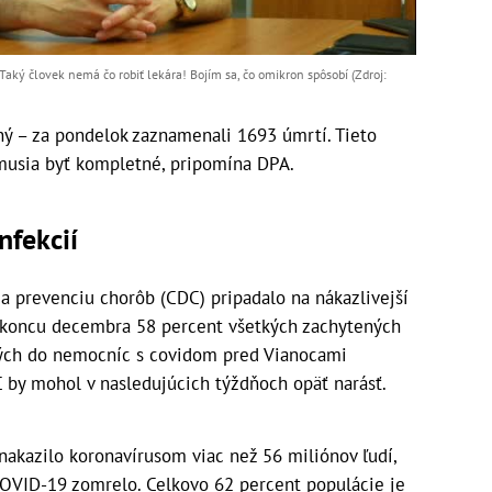
ý človek nemá čo robiť lekára! Bojím sa, čo omikron spôsobí (Zdroj:
ný – za pondelok zaznamenali 1693 úmrtí. Tieto
musia byť kompletné, pripomína DPA.
nfekcií
a prevenciu chorôb (CDC) pripadalo na nákazlivejší
u koncu decembra 58 percent všetkých zachytených
atých do nemocníc s covidom pred Vianocami
 by mohol v nasledujúcich týždňoch opäť narásť.
akazilo koronavírusom viac než 56 miliónov ľudí,
OVID-19 zomrelo. Celkovo 62 percent populácie je