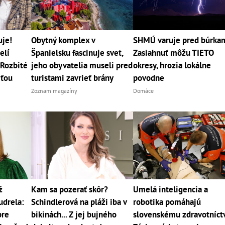
uje!
Obytný komplex v
SHMÚ varuje pred búrka
elí
Španielsku fascinuje svet,
Zasiahnuť môžu TIETO
Rozbité
jeho obyvatelia museli pred
okresy, hrozia lokálne
rťou
turistami zavrieť brány
povodne
Zoznam magazíny
Domáce
ž
Kam sa pozerať skôr?
Umelá inteligencia a
udrela:
Schindlerová na pláži iba v
robotika pomáhajú
pre
bikinách... Z jej bujného
slovenskému zdravotníct