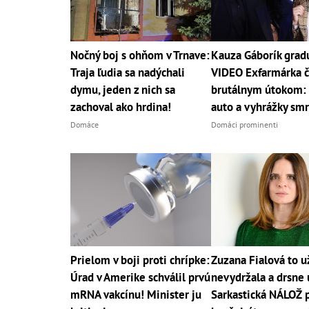
Nočný boj s ohňom v Trnave:
Kauza Gáborík grad
Traja ľudia sa nadýchali
VIDEO Exfarmárka č
dymu, jeden z nich sa
brutálnym útokom: 
zachoval ako hrdina!
auto a vyhrážky sm
Domáce
Domáci prominenti
Prielom v boji proti chrípke:
Zuzana Fialová to u
Úrad v Amerike schválil prvú
nevydržala a drsne 
mRNA vakcínu! Minister ju
Sarkastická NÁLOŽ 