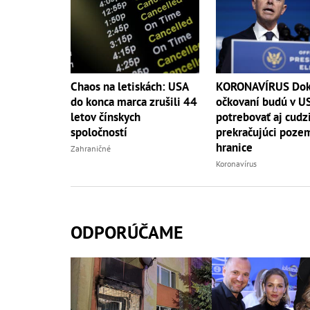
Chaos na letiskách: USA
KORONAVÍRUS Dok
do konca marca zrušili 44
očkovaní budú v U
letov čínskych
potrebovať aj cudz
spoločností
prekračujúci poze
hranice
Zahraničné
Koronavírus
ODPORÚČAME