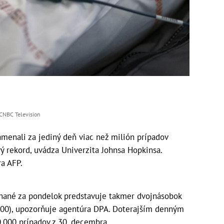
/CNBC Television
enali za jediný deň viac než milión prípadov
ý rekord, uvádza Univerzita Johnsa Hopkinsa.
a AFP.
enané za pondelok predstavuje takmer dvojnásobok
000), upozorňuje agentúra DPA. Doterajším denným
000 prípadov z 30. decembra.