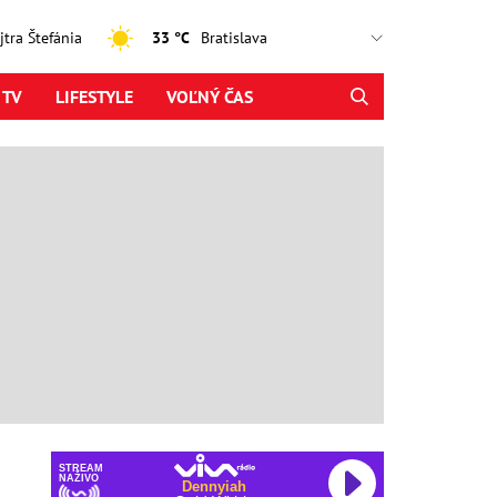
ajtra Štefánia
33 °C
 TV
LIFESTYLE
VOĽNÝ ČAS
STREAM
NAŽIVO
Dennyiah