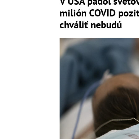
V USA padol svetov
milión COVID pozit
chváliť nebudú