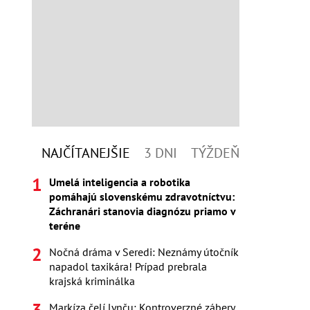
NAJČÍTANEJŠIE
3 DNI
TÝŽDEŇ
Umelá inteligencia a robotika
pomáhajú slovenskému zdravotníctvu:
Záchranári stanovia diagnózu priamo v
teréne
Nočná dráma v Seredi: Neznámy útočník
napadol taxikára! Prípad prebrala
krajská kriminálka
Markíza čelí lynču: Kontroverzné zábery