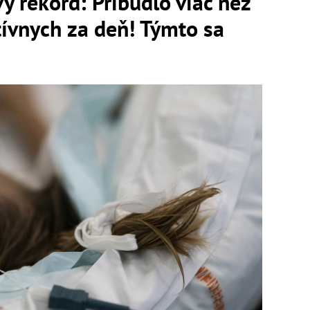
ý rekord: Pribudlo viac než
ívnych za deň! Týmto sa