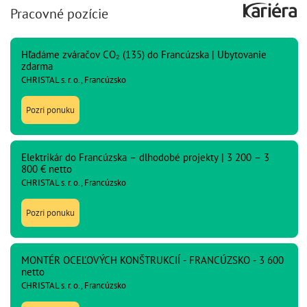
Pracovné pozície
Hľadáme zváračov CO₂ (135) do Francúzska | Ubytovanie
zdarma
CHRISTAL s. r. o., Francúzsko
Pozri ponuku
Elektrikár do Francúzska – dlhodobé projekty | 3 200 – 3
800 € netto
CHRISTAL s. r. o., Francúzsko
Pozri ponuku
MONTÉR OCEĽOVÝCH KONŠTRUKCIÍ - FRANCÚZSKO - 3 600
netto
CHRISTAL s. r. o., Francúzsko