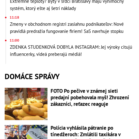
Extrémne teploty? Byty v srdci Bratislavy majú výnimočný
systém, ktorý ešte aj šetrí náklady
11:18
Zmeny v obchodnom registri zasiahnu podnikateľov: Nové
pravidlá predražia fungovanie firiem! SaS navrhuje stopku
11:00
ZDENKA STUDENKOVÁ DOBYLA INSTAGRAM: Jej výroky citujú
influencerky, videá preberajú médiá!
DOMÁCE SPRÁVY
FOTO Po pečive v známej sieti
predajní pobehovala myš! Zhrození
zákazníci, reťazec reaguje
Polícia vyhlásila pátranie po
tínedžeroch: Zmlátili taxikára v