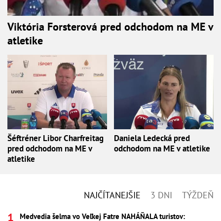
Viktória Forsterová pred odchodom na ME v
atletike
Šéftréner Libor Charfreitag
Daniela Ledecká pred
pred odchodom na ME v
odchodom na ME v atletike
atletike
NAJČÍTANEJŠIE
3 DNI
TÝŽDEŇ
Medvedia šelma vo Veľkej Fatre NAHÁŇALA turistov: