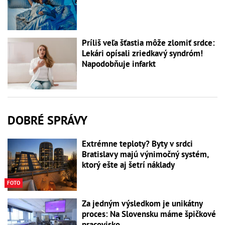
Príliš veľa šťastia môže zlomiť srdce:
Lekári opísali zriedkavý syndróm!
Napodobňuje infarkt
DOBRÉ SPRÁVY
Extrémne teploty? Byty v srdci
Bratislavy majú výnimočný systém,
ktorý ešte aj šetrí náklady
FOTO
Za jedným výsledkom je unikátny
proces: Na Slovensku máme špičkové
pracovisko