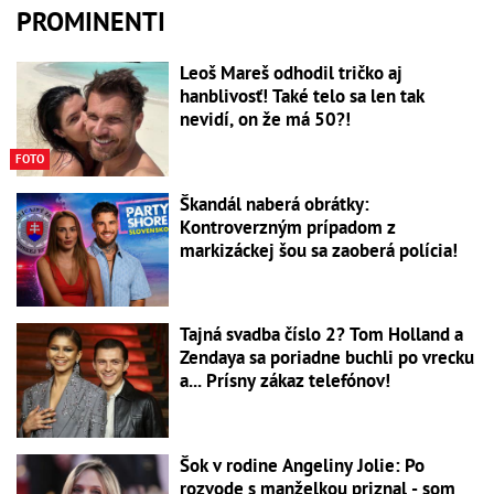
PROMINENTI
Leoš Mareš odhodil tričko aj
hanblivosť! Také telo sa len tak
nevidí, on že má 50?!
FOTO
Škandál naberá obrátky:
Kontroverzným prípadom z
markizáckej šou sa zaoberá polícia!
Tajná svadba číslo 2? Tom Holland a
Zendaya sa poriadne buchli po vrecku
a... Prísny zákaz telefónov!
Šok v rodine Angeliny Jolie: Po
rozvode s manželkou priznal - som