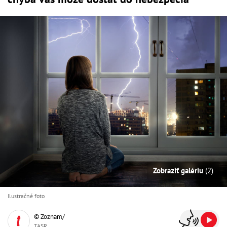
Zobraziť galériu
(2)
Ilustračné foto
© Zoznam/
TASR