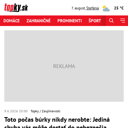
25 °C
7. august
,
Štefánia
DOMÁCE
ZAHRANIČNÉ
PROMINENTI
ŠPORT
ZAUJÍMAV
9.6.2026 20:00
Topky
Zaujímavosti
Toto počas búrky nikdy nerobte: Jediná
chyba vás môže dostať do nebezpečia