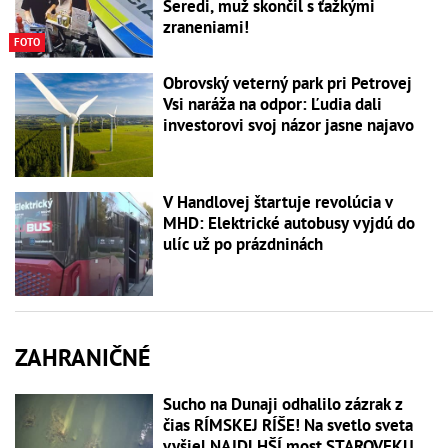
Seredi, muž skončil s ťažkými
zraneniami!
FOTO
Obrovský veterný park pri Petrovej
Vsi naráža na odpor: Ľudia dali
investorovi svoj názor jasne najavo
V Handlovej štartuje revolúcia v
MHD: Elektrické autobusy vyjdú do
ulíc už po prázdninách
ZAHRANIČNÉ
Sucho na Dunaji odhalilo zázrak z
čias RÍMSKEJ RÍŠE! Na svetlo sveta
vyšiel NAJDLHŠÍ most STAROVEKU