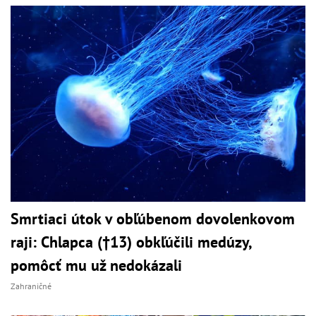
Smrtiaci útok v obľúbenom dovolenkovom
raji: Chlapca (†13) obkľúčili medúzy,
pomôcť mu už nedokázali
Zahraničné