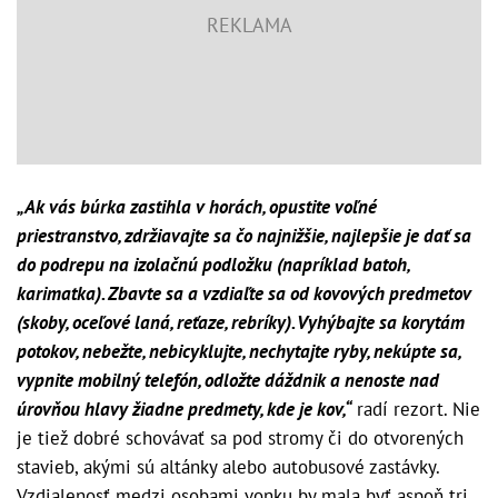
„Ak vás búrka zastihla v horách, opustite voľné
priestranstvo, zdržiavajte sa čo najnižšie, najlepšie je dať sa
do podrepu na izolačnú podložku (napríklad batoh,
karimatka). Zbavte sa a vzdiaľte sa od kovových predmetov
(skoby, oceľové laná, reťaze, rebríky). Vyhýbajte sa korytám
potokov, nebežte, nebicyklujte, nechytajte ryby, nekúpte sa,
vypnite mobilný telefón, odložte dáždnik a nenoste nad
úrovňou hlavy žiadne predmety, kde je kov,“
radí rezort. Nie
je tiež dobré schovávať sa pod stromy či do otvorených
stavieb, akými sú altánky alebo autobusové zastávky.
Vzdialenosť medzi osobami vonku by mala byť aspoň tri