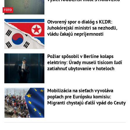
FOTO
Otvorený spor o dialóg s KĽDR:
Juhokórejskí ministri sa nezhodli,
vládu čakajú nepríjemnosti
Požiar spôsobil v Berlíne kolaps
elektriny: Úrady museli tisícom ľudí
zatiahnuť ubytovanie v hoteloch
Mobilizácia na sieťach vyvoláva
poplach pre Európsku komisiu:
Migranti chystajú ďalší vpád do Ceuty