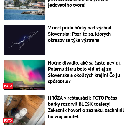
jedovatého tvora!
V noci prídu búrky nad východ
Slovenska: Pozrite sa, ktorých
okresov sa týka výstraha
Nočné divadlo, aké sa často nevidí:
Polárnu žiaru bolo vidieť aj zo
Slovenska a okolitých krajín! Čo ju
spôsobilo?
FOTO
HRÔZA v reštaurácii: FOTO Počas
búrky rozdrvil BLESK toalety!
Zákazník hovorí o zázraku, zachránil
ho vraj amulet
FOTO