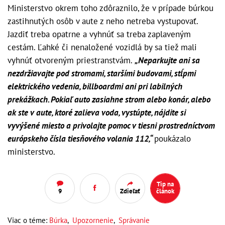
Ministerstvo okrem toho zdôraznilo, že v prípade búrkou
zastihnutých osôb v aute z neho netreba vystupovať.
Jazdiť treba opatrne a vyhnúť sa treba zaplaveným
cestám. Ľahké či nenaložené vozidlá by sa tiež mali
vyhnúť otvoreným priestranstvám.
„Neparkujte ani sa
nezdržiavajte pod stromami, staršími budovami, stĺpmi
elektrického vedenia, billboardmi ani pri labilných
prekážkach. Pokiaľ auto zasiahne strom alebo konár, alebo
ak ste v aute, ktoré zalieva voda, vystúpte, nájdite si
vyvýšené miesto a privolajte pomoc v tiesni prostredníctvom
európskeho čísla tiesňového volania 112,“
poukázalo
ministerstvo.
Tip na
9
Zdieľať
článok
Viac o téme:
Búrka
,
Upozornenie
,
Správanie