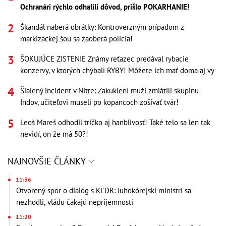
Ochranári rýchlo odhalili dôvod, prišlo POKARHANIE!
Škandál naberá obrátky: Kontroverzným prípadom z
markizáckej šou sa zaoberá polícia!
ŠOKUJÚCE ZISTENIE Známy reťazec predával rybacie
konzervy, v ktorých chýbali RYBY! Môžete ich mať doma aj vy
Šialený incident v Nitre: Zakuklení muži zmlátili skupinu
Indov, učiteľovi museli po kopancoch zošívať tvár!
Leoš Mareš odhodil tričko aj hanblivosť! Také telo sa len tak
nevidí, on že má 50?!
NAJNOVŠIE ČLÁNKY
11:36
Otvorený spor o dialóg s KĽDR: Juhokórejskí ministri sa
nezhodli, vládu čakajú nepríjemnosti
11:20