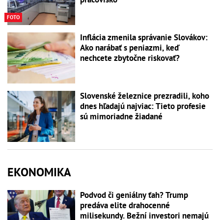
FOTO
Inflácia zmenila správanie Slovákov:
Ako narábať s peniazmi, keď
nechcete zbytočne riskovať?
Slovenské železnice prezradili, koho
dnes hľadajú najviac: Tieto profesie
sú mimoriadne žiadané
EKONOMIKA
Podvod či geniálny ťah? Trump
predáva elite drahocenné
milisekundy. Bežní investori nemajú