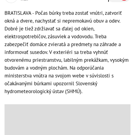
BRATISLAVA - Počas búrky treba zostať vnútri, zatvoriť
okná a dvere, nachystať si nepremokavú obuv a odev.
Dobré je tiež zdržiavať sa ďalej od okien,
elektrospotrebičov, zásuviek a vodovodu. Treba
zabezpečiť domáce zvieratá a predmety na záhrade a
informovať susedov. V exteriéri sa treba vyhnúť
otvorenému priestranstvu, labilným prekážkam, vysokým
budovám a vodným plochám. Na odporúčania
ministerstva vnútra na svojom webe v súvislosti s
očakávanými búrkami upozornil Slovenský
hydrometeorologický ústav (SHMÚ).