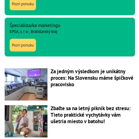
Pozri ponuku
Špecialista/ka marketingu
EPSA, s. r. o., Bratislavský kraj
Pozri ponuku
Za jedným výsledkom je unikátny
proces: Na Slovensku máme špičkové
pracovisko
Zbaľte sa na letný piknik bez stresu:
Tieto praktické vychytávky vám
ušetria miesto v batohu!