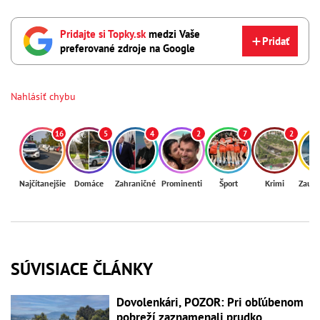
Pridajte si Topky.sk
medzi Vaše
Pridať
preferované zdroje na Google
Nahlásiť chybu
16
5
4
2
7
2
Najčítanejšie
Domáce
Zahraničné
Prominenti
Šport
Krimi
Zaují
SÚVISIACE ČLÁNKY
Dovolenkári, POZOR: Pri obľúbenom
pobreží zaznamenali prudko