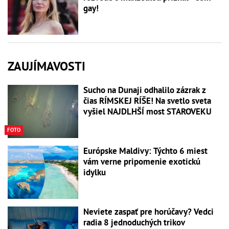
gay!
ZAUJÍMAVOSTI
Sucho na Dunaji odhalilo zázrak z
čias RÍMSKEJ RÍŠE! Na svetlo sveta
vyšiel NAJDLHŠÍ most STAROVEKU
FOTO
Európske Maldivy: Týchto 6 miest
vám verne pripomenie exotickú
idylku
Neviete zaspať pre horúčavy? Vedci
radia 8 jednoduchých trikov