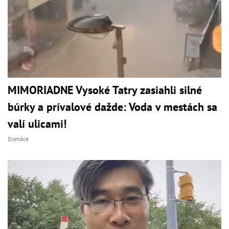
MIMORIADNE Vysoké Tatry zasiahli silné
búrky a prívalové dažde: Voda v mestách sa
valí ulicami!
Domáce