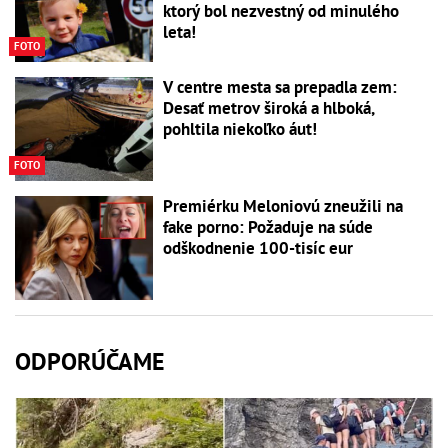
ktorý bol nezvestný od minulého
leta!
FOTO
V centre mesta sa prepadla zem:
Desať metrov široká a hlboká,
pohltila niekoľko áut!
FOTO
Premiérku Meloniovú zneužili na
fake porno: Požaduje na súde
odškodnenie 100-tisíc eur
ODPORÚČAME