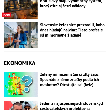
Bratislavy majú výnimočný systém,
ktorý ešte aj šetrí náklady
FOTO
Slovenské železnice prezradili, koho
dnes hľadajú najviac: Tieto profesie
sú mimoriadne žiadané
EKONOMIKA
Zelený mimozemšťan či žltý šašo:
Spoznáte známe značky podľa ich
maskotov? Otestujte sa! (kvíz)
Jeden z najúspešnejších slovenských
cestovateľských projektov sa