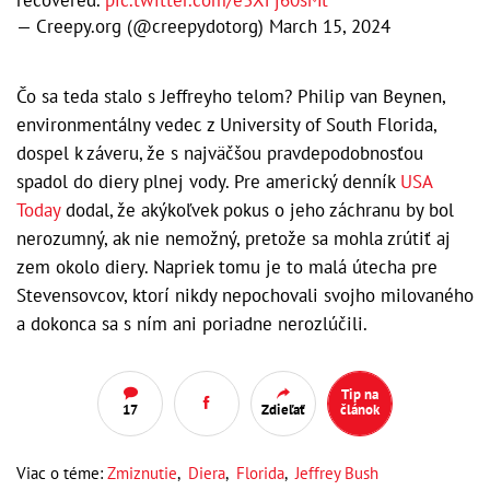
— Creepy.org (@creepydotorg)
March 15, 2024
Čo sa teda stalo s Jeffreyho telom? Philip van Beynen,
environmentálny vedec z University of South Florida,
dospel k záveru, že s najväčšou pravdepodobnosťou
spadol do diery plnej vody. Pre americký denník
USA
Today
dodal, že akýkoľvek pokus o jeho záchranu by bol
nerozumný, ak nie nemožný, pretože sa mohla zrútiť aj
zem okolo diery. Napriek tomu je to malá útecha pre
Stevensovcov, ktorí nikdy nepochovali svojho milovaného
a dokonca sa s ním ani poriadne nerozlúčili.
Tip na
17
Zdieľať
článok
Viac o téme:
Zmiznutie
,
Diera
,
Florida
,
Jeffrey Bush