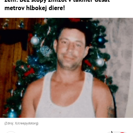
metrov hlbokej diere!
(Zdroj: X/creepydotorg)