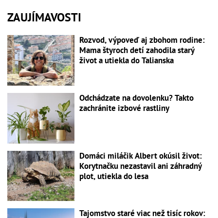
ZAUJÍMAVOSTI
Rozvod, výpoveď aj zbohom rodine:
Mama štyroch detí zahodila starý
život a utiekla do Talianska
Odchádzate na dovolenku? Takto
zachránite izbové rastliny
Domáci miláčik Albert okúsil život:
Korytnačku nezastavil ani záhradný
plot, utiekla do lesa
Tajomstvo staré viac než tisíc rokov: