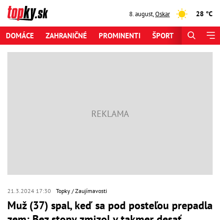
28 °C
8. august
,
Oskar
DOMÁCE
ZAHRANIČNÉ
PROMINENTI
ŠPORT
ZAUJÍMAV
21.3.2024 17:30
Topky
Zaujímavosti
Muž (37) spal, keď sa pod posteľou prepadla
zem: Bez stopy zmizol v takmer desať