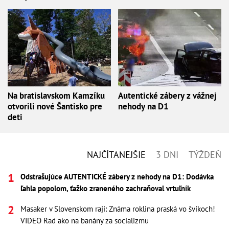
Na bratislavskom Kamzíku
Autentické zábery z vážnej
otvorili nové Šantisko pre
nehody na D1
deti
NAJČÍTANEJŠIE
3 DNI
TÝŽDEŇ
Odstrašujúce AUTENTICKÉ zábery z nehody na D1: Dodávka
ľahla popolom, ťažko zraneného zachraňoval vrtuľník
Masaker v Slovenskom raji: Známa roklina praská vo švíkoch!
VIDEO Rad ako na banány za socializmu