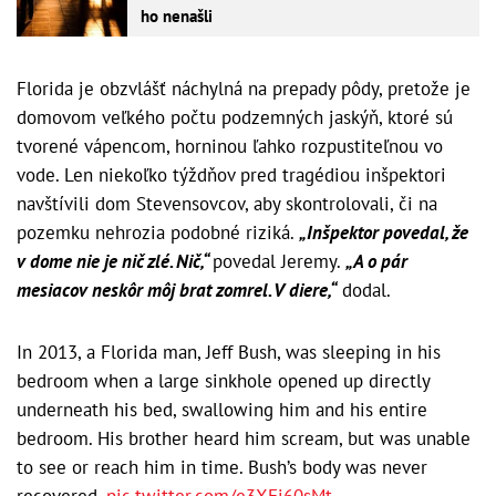
ho nenašli
Florida je obzvlášť náchylná na prepady pôdy, pretože je
domovom veľkého počtu podzemných jaskýň, ktoré sú
tvorené vápencom, horninou ľahko rozpustiteľnou vo
vode. Len niekoľko týždňov pred tragédiou inšpektori
navštívili dom Stevensovcov, aby skontrolovali, či na
pozemku nehrozia podobné riziká.
„Inšpektor povedal, že
v dome nie je nič zlé. Nič,“
povedal Jeremy.
„A o pár
mesiacov neskôr môj brat zomrel. V diere,“
dodal.
In 2013, a Florida man, Jeff Bush, was sleeping in his
bedroom when a large sinkhole opened up directly
underneath his bed, swallowing him and his entire
bedroom. His brother heard him scream, but was unable
to see or reach him in time. Bush’s body was never
recovered.
pic.twitter.com/e3XFj60sMt