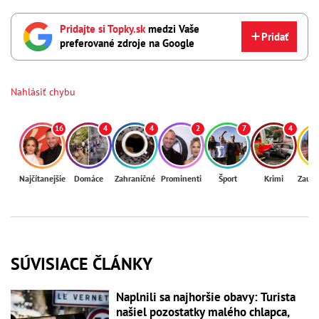
Pridajte si Topky.sk
medzi Vaše
Pridať
preferované zdroje na Google
Nahlásiť chybu
16
4
4
2
7
4
Najčítanejšie
Domáce
Zahraničné
Prominenti
Šport
Krimi
Zaují
SÚVISIACE ČLÁNKY
Naplnili sa najhoršie obavy: Turista
našiel pozostatky malého chlapca,