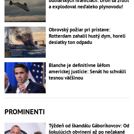
bulharských hraniciach: Dron sa zrútil
a explodoval neďaleko plynovodu!
Obrovský požiar pri prístave:
Rotterdam zahalil hustý dym, horeli
desiatky ton odpadu
Blanche je definitívne šéfom
americkej justície: Senát ho schválil
tesnou väčšinou
PROMINENTI
Týždeň od škandálu Gáboríkovcov: Od
šokujúcich obvinení až po nečakané