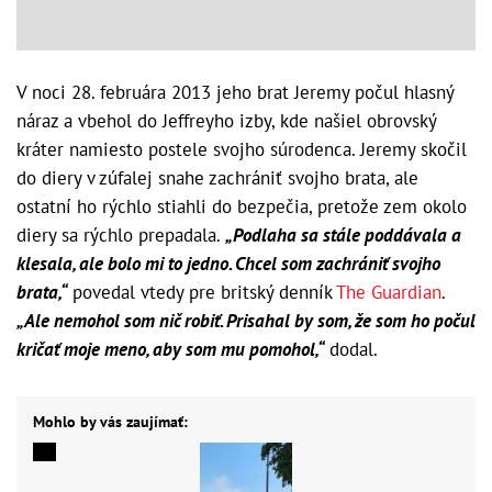
V noci 28. februára 2013 jeho brat Jeremy počul hlasný
náraz a vbehol do Jeffreyho izby, kde našiel obrovský
kráter namiesto postele svojho súrodenca. Jeremy skočil
do diery v zúfalej snahe zachrániť svojho brata, ale
ostatní ho rýchlo stiahli do bezpečia, pretože zem okolo
diery sa rýchlo prepadala.
„Podlaha sa stále poddávala a
klesala, ale bolo mi to jedno. Chcel som zachrániť svojho
brata,“
povedal vtedy pre britský denník
The Guardian
.
„Ale nemohol som nič robiť. Prisahal by som, že som ho počul
kričať moje meno, aby som mu pomohol,“
dodal.
Mohlo by vás zaujímať: