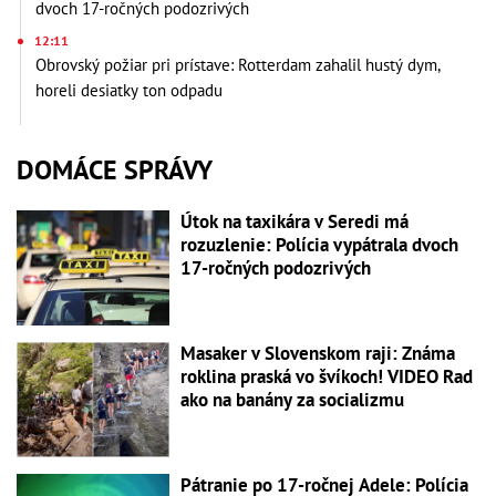
dvoch 17-ročných podozrivých
12:11
Obrovský požiar pri prístave: Rotterdam zahalil hustý dym,
horeli desiatky ton odpadu
DOMÁCE SPRÁVY
Útok na taxikára v Seredi má
rozuzlenie: Polícia vypátrala dvoch
17-ročných podozrivých
Masaker v Slovenskom raji: Známa
roklina praská vo švíkoch! VIDEO Rad
ako na banány za socializmu
Pátranie po 17-ročnej Adele: Polícia