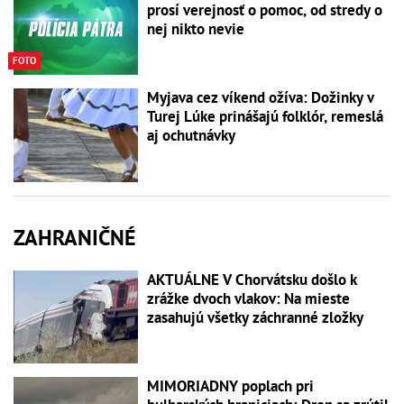
prosí verejnosť o pomoc, od stredy o
nej nikto nevie
FOTO
Myjava cez víkend ožíva: Dožinky v
Turej Lúke prinášajú folklór, remeslá
aj ochutnávky
ZAHRANIČNÉ
AKTUÁLNE V Chorvátsku došlo k
zrážke dvoch vlakov: Na mieste
zasahujú všetky záchranné zložky
MIMORIADNY poplach pri