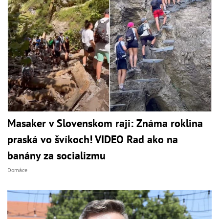
Masaker v Slovenskom raji: Známa roklina
praská vo švíkoch! VIDEO Rad ako na
banány za socializmu
Domáce