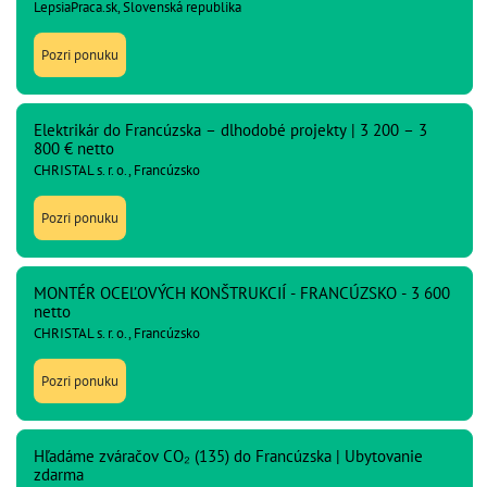
LepsiaPraca.sk, Slovenská republika
Pozri ponuku
Elektrikár do Francúzska – dlhodobé projekty | 3 200 – 3
800 € netto
CHRISTAL s. r. o., Francúzsko
Pozri ponuku
MONTÉR OCEĽOVÝCH KONŠTRUKCIÍ - FRANCÚZSKO - 3 600
netto
CHRISTAL s. r. o., Francúzsko
Pozri ponuku
Hľadáme zváračov CO₂ (135) do Francúzska | Ubytovanie
zdarma