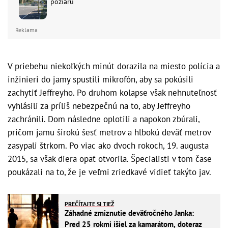
požiaru
Reklama
V priebehu niekoľkých minút dorazila na miesto polícia a
inžinieri do jamy spustili mikrofón, aby sa pokúsili
zachytiť Jeffreyho. Po druhom kolapse však nehnuteľnosť
vyhlásili za príliš nebezpečnú na to, aby Jeffreyho
zachránili. Dom následne oplotili a napokon zbúrali,
pričom jamu širokú šesť metrov a hlbokú deväť metrov
zasypali štrkom. Po viac ako dvoch rokoch, 19. augusta
2015, sa však diera opäť otvorila. Špecialisti v tom čase
poukázali na to, že je veľmi zriedkavé vidieť takýto jav.
PREČÍTAJTE SI TIEŽ
Záhadné zmiznutie deväťročného Janka:
Pred 25 rokmi išiel za kamarátom, doteraz