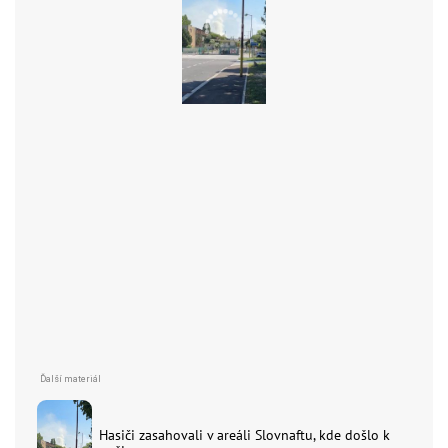
Hasiči zasahovali v areáli Slovnaftu, kde došlo k