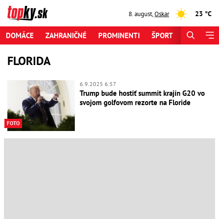
23 °C
8. august
,
Oskar
DOMÁCE
ZAHRANIČNÉ
PROMINENTI
ŠPORT
ZAUJÍMAV
FLORIDA
6.9.2025 6:57
Trump bude hostiť summit krajín G20 vo
svojom golfovom rezorte na Floride
FOTO