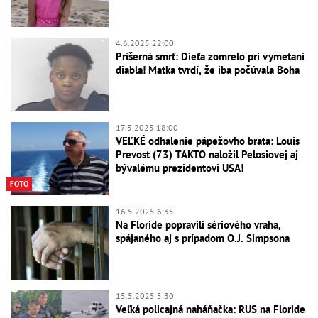
4.6.2025 22:00
Príšerná smrť: Dieťa zomrelo pri vymetaní
diabla! Matka tvrdí, že iba počúvala Boha
17.5.2025 18:00
VEĽKÉ odhalenie pápežovho brata: Louis
Prevost (73) TAKTO naložil Pelosiovej aj
bývalému prezidentovi USA!
FOTO
16.5.2025 6:35
Na Floride popravili sériového vraha,
spájaného aj s prípadom O.J. Simpsona
15.5.2025 5:30
Veľká policajná naháňačka: RUS na Floride