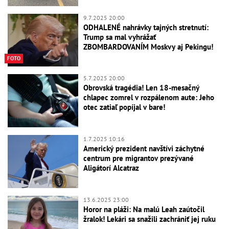
9.7.2025 20:00
ODHALENÉ nahrávky tajných stretnutí:
Trump sa mal vyhrážať
ZBOMBARDOVANÍM Moskvy aj Pekingu!
FOTO
5.7.2025 20:00
Obrovská tragédia! Len 18-mesačný
chlapec zomrel v rozpálenom aute: Jeho
otec zatiaľ popíjal v bare!
1.7.2025 10:16
Americký prezident navštívi záchytné
centrum pre migrantov prezývané
Aligátorí Alcatraz
13.6.2025 23:00
Horor na pláži: Na malú Leah zaútočil
žralok! Lekári sa snažili zachrániť jej ruku