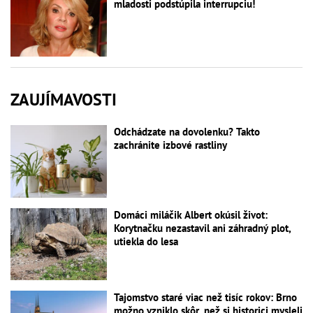
mladosti podstúpila interrupciu!
ZAUJÍMAVOSTI
Odchádzate na dovolenku? Takto
zachránite izbové rastliny
Domáci miláčik Albert okúsil život:
Korytnačku nezastavil ani záhradný plot,
utiekla do lesa
Tajomstvo staré viac než tisíc rokov: Brno
možno vzniklo skôr, než si historici mysleli