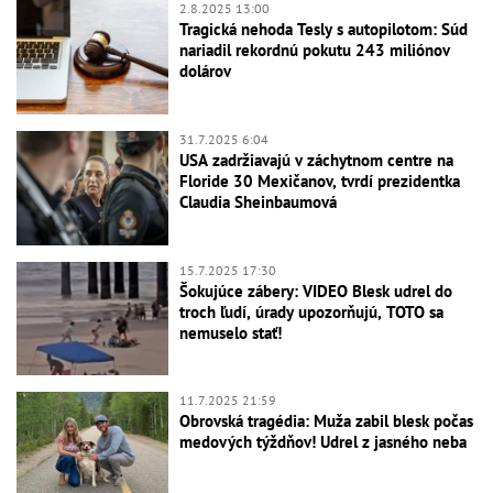
2.8.2025 13:00
Tragická nehoda Tesly s autopilotom: Súd
nariadil rekordnú pokutu 243 miliónov
dolárov
31.7.2025 6:04
USA zadržiavajú v záchytnom centre na
Floride 30 Mexičanov, tvrdí prezidentka
Claudia Sheinbaumová
15.7.2025 17:30
Šokujúce zábery: VIDEO Blesk udrel do
troch ľudí, úrady upozorňujú, TOTO sa
nemuselo stať!
11.7.2025 21:59
Obrovská tragédia: Muža zabil blesk počas
medových týždňov! Udrel z jasného neba