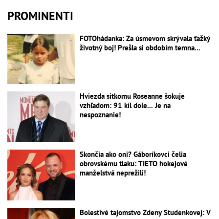
PROMINENTI
FOTOhádanka: Za úsmevom skrývala ťažký
životný boj! Prešla si obdobím temna...
Hviezda sitkomu Roseanne šokuje
vzhľadom: 91 kíl dole... Je na
nespoznanie!
Skončia ako oni? Gáboríkovci čelia
obrovskému tlaku: TIETO hokejové
manželstvá neprežili!
Bolestivé tajomstvo Zdeny Studenkovej: V