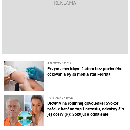
4.9.2025 10:23
Prvým americkým štátom bez povinného
očkovania by sa mohla stať Florida
10.8.2025 18:50
DRÁMA na rodinnej dovolenke! Svokor
začal v bazéne topiť nevestu, odvážny čin
jej dcéry (9): Šokujúce odhalenie