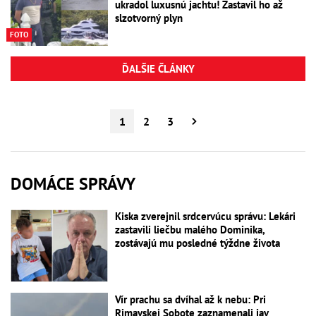
ukradol luxusnú jachtu! Zastavil ho až
slzotvorný plyn
FOTO
ĎALŠIE ČLÁNKY
1
2
3
DOMÁCE SPRÁVY
Kiska zverejnil srdcervúcu správu: Lekári
zastavili liečbu malého Dominika,
zostávajú mu posledné týždne života
Vír prachu sa dvíhal až k nebu: Pri
Rimavskej Sobote zaznamenali jav