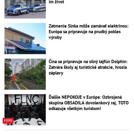
im život
Zatmenie Slnka môže zamávať elektrinou:
Európa sa pripravuje na prudký pokles
výroby
Čína sa pripravuje na silný tajfún Dolphin:
Zatvára školy aj turistické atrakcie, hrozia
záplavy
Ďalšie NEPOKOJE v Európe: Ozbrojená
skupina OBSADILA dovolenkový raj, TOTO
odkazuje všetkým turistom!
FOTO