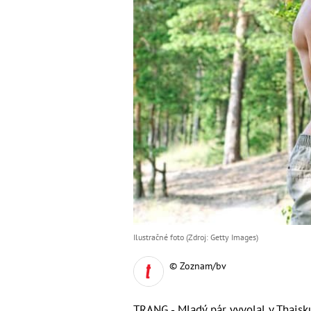
Ilustračné foto (Zdroj: Getty Images)
© Zoznam/bv
TRANG - Mladý pár vyvolal v Thajsk