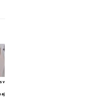
s v
 aj