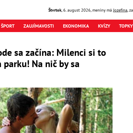
Štvrtok
,
6. august
2026
,
meniny má
Jozefína
, z
ŠPORT
ZAUJÍMAVOSTI
EKONOMIKA
KVÍZY
TOPKY
de sa začína: Milenci si to
 parku! Na nič by sa