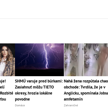
uje!
SHMÚ varuje pred búrkami:
Nahá žena rozpútala chao
elí
Zasiahnuť môžu TIETO
obchode: Tvrdila, že je v
Rozbité
okresy, hrozia lokálne
Anglicku, spomínala Jobsa
rťou
povodne
amfetamín
Domáce
Zahraničné