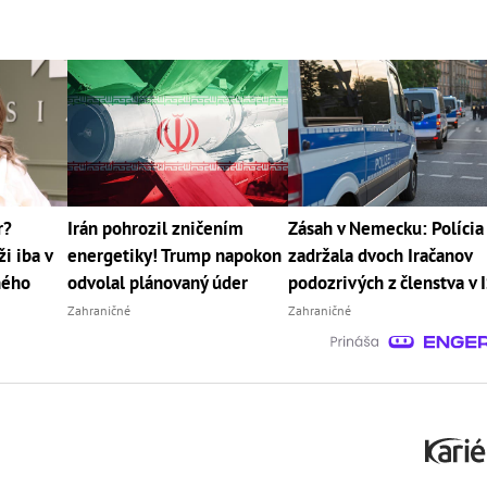
r?
Irán pohrozil zničením
Zásah v Nemecku: Polícia
i iba v
energetiky! Trump napokon
zadržala dvoch Iračanov
jného
odvolal plánovaný úder
podozrivých z členstva v 
Zahraničné
Zahraničné