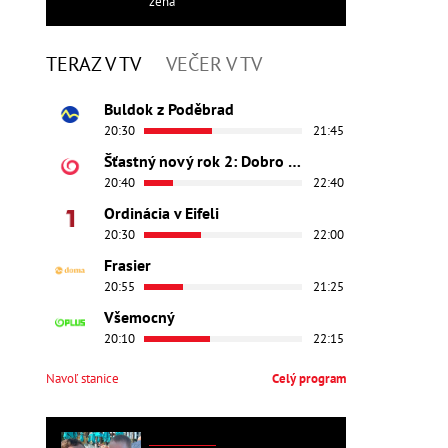
žena
TERAZ V TV
VEČER V TV
Buldok z Poděbrad
20:30
21:45
Šťastný nový rok 2: Dobro došli
20:40
22:40
Ordinácia v Eifeli
20:30
22:00
Frasier
20:55
21:25
Všemocný
20:10
22:15
Navoľ stanice
Celý program
ZAHRANIČNÉ