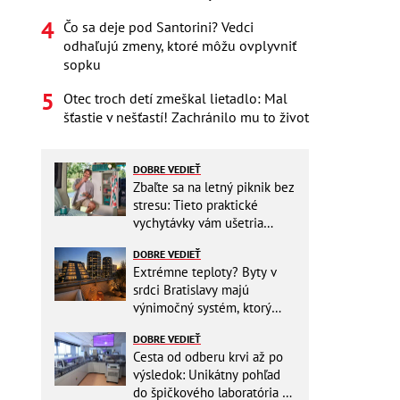
Čo sa deje pod Santorini? Vedci
odhaľujú zmeny, ktoré môžu ovplyvniť
sopku
Otec troch detí zmeškal lietadlo: Mal
šťastie v nešťastí! Zachránilo mu to život
DOBRE VEDIEŤ
Zbaľte sa na letný piknik bez
stresu: Tieto praktické
vychytávky vám ušetria
miesto v batohu!
DOBRE VEDIEŤ
Extrémne teploty? Byty v
srdci Bratislavy majú
výnimočný systém, ktorý
ešte aj šetrí náklady
DOBRE VEDIEŤ
Cesta od odberu krvi až po
výsledok: Unikátny pohľad
do špičkového laboratória na