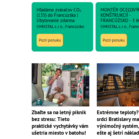
Hľadáme zváračov CO₂
MONTÉR OCEĽOVÝ
(135) do Francúzska |
KONŠTRUKCIÍ -
Ubytovanie zdarma
FRANCÚZSKO - 3 6
netto
CHRISTAL s. r. o., Francúzsko
CHRISTAL s. r. o., Fran
Pozri ponuku
Pozri ponuku
Extrémne teploty?
Zbaľte sa na letný piknik
srdci Bratislavy ma
bez stresu: Tieto
výnimočný systém,
praktické vychytávky vám
ešte aj šetrí nákla
ušetria miesto v batohu!