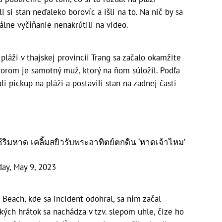
 si stan neďaleko borovíc a išli na to. Na nič by sa
álne vyčíňanie nenakrútili na video.
pláži v thajskej provincii Trang sa začalo okamžite
utorom je samotný muž, ktorý na ňom súložil. Podľa
i pickup na pláži a postavili stan na zadnej časti
กซ์ริมหาด เคลิ้มสยิวรับพระอาทิตย์ตกดิน ‘หาดเจ้าไหม’
day, May 9, 2023
Beach, kde sa incident odohral, sa ním začal
ických hrátok sa nachádza v tzv. slepom uhle, čize ho