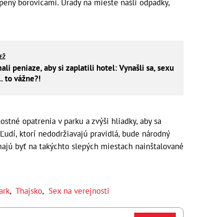
pený borovicami. Úrady na mieste našli odpadky,
IEŽ
li peniaze, aby si zaplatili hotel: Vynašli sa, sexu
.. to vážne?!
ostné opatrenia v parku a zvýši hliadky, aby sa
Ľudí, ktorí nedodržiavajú pravidlá, bude národný
 majú byť na takýchto slepých miestach nainštalované
ark
,
Thajsko
,
Sex na verejnosti