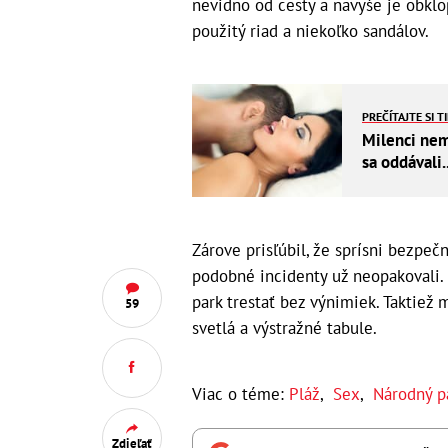
nevidno od cesty a navyše je obklo
použitý riad a niekoľko sandálov.
PREČÍTAJTE SI T
Milenci nema
sa oddávali.
Zárove prisľúbil, že sprísni bezpečn
podobné incidenty už neopakovali. 
park trestať bez výnimiek. Taktiež
59
svetlá a výstražné tabule.
Viac o téme:
Pláž
,
Sex
,
Národný p
Zdieľať