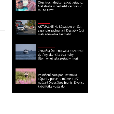
Otec troch detí zmeškal lietadlo:
Mal šťastie v nešťastí! Zachránilo
mu to život
DOMÁCE
AKTUÁLNE Na kúpalisku pri Šali
zasahujú záchranári: Desiatky ľudí
mali zdravotné ťažkosti!
ZAHRANIČNÉ
Žena išla šnorchlovať a pozorovať
delfíny, skončila bez nohy!
Úlomky jej tela zostali v mori
DOMÁCE
Po ničení pola pod Tatrami a
kúpaní v plese tu máme ďalší
nešvár! Drzosť bez hraníc: Dvojica
kvôli fotke vošla do...