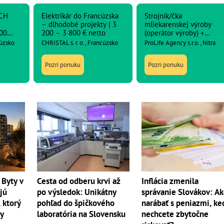
CH
Elektrikár do Francúzska
Strojník/čka
– dlhodobé projekty | 3
mliekarenskej výroby
00
200 – 3 800 € netto
(operátor výroby) +
náborový príspevok 300 
cúzsko
CHRISTAL s. r. o., Francúzsko
ProLife Agency s.r.o., Nitra
Pozri ponuku
Pozri ponuku
 Byty v
Cesta od odberu krvi až
Inflácia zmenila
jú
po výsledok: Unikátny
správanie Slovákov: A
 ktorý
pohľad do špičkového
narábať s peniazmi, ke
dy
laboratória na Slovensku
nechcete zbytočne