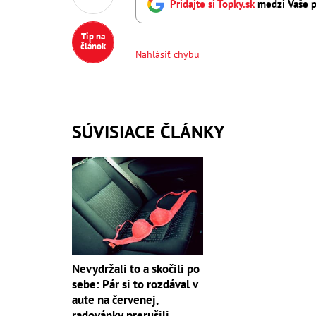
Pridajte si Topky.sk
medzi Vaše p
Tip na
článok
Nahlásiť chybu
SÚVISIACE ČLÁNKY
Nevydržali to a skočili po
sebe: Pár si to rozdával v
aute na červenej,
radovánky prerušili