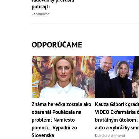
policajti
Zahraničné
ODPORÚČAME
Známa herečka zostala ako
Kauza Gáborík grad
obarená! Poukázala na
VIDEO Exfarmárka č
problém: Namiesto
brutálnym útokom: 
pomoci... Vypadni zo
auto a vyhrážky sm
Slovenska
Domáci prominenti