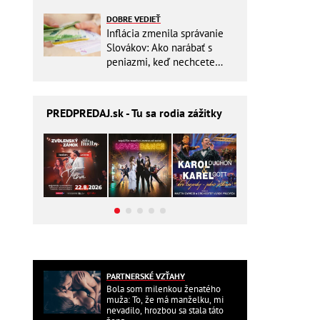
Slovensku
DOBRE VEDIEŤ
Inflácia zmenila správanie
Slovákov: Ako narábať s
peniazmi, keď nechcete
zbytočne riskovať?
PREDPREDAJ
.sk - Tu sa rodia zážitky
PARTNERSKÉ VZŤAHY
Bola som milenkou ženatého
muža: To, že má manželku, mi
nevadilo, hrozbou sa stala táto