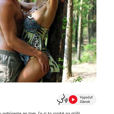
Vypočuť
článok
u pobúrenie po tom, čo si to rozdal na pláži