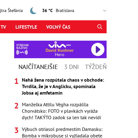
ajtra Štefánia
36 °C
 TV
LIFESTYLE
VOĽNÝ ČAS
STREAM
NAŽIVO
David Kushner
Hero
NAJČÍTANEJŠIE
3 DNI
TÝŽDEŇ
Nahá žena rozpútala chaos v obchode:
Tvrdila, že je v Anglicku, spomínala
Jobsa aj amfetamín
Manželka Attilu Végha rozpálila
Chorvátsko: FOTO v plavkách vyráža
dych! TAKÝTO zadok sa len tak nevidí
Výbuch otriasol predmestím Damasku:
Bomba v mikrobuse si vyžiadala obete