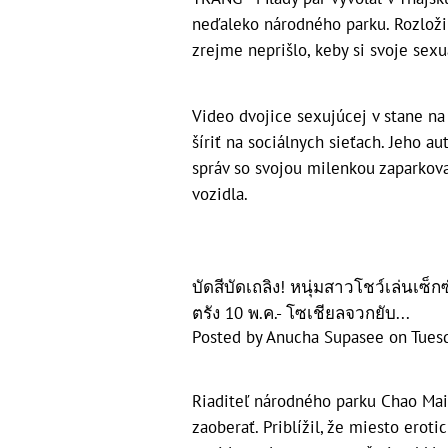
neďaleko národného parku. Rozložili
zrejme neprišlo, keby si svoje sexu
Video dvojice sexujúcej v stane na 
šíriť na sociálnych sieťach. Jeho a
správ so svojou milenkou zaparkoval
vozidla.
บัดสีบัดเถลิง! หนุ่มสาวโชว์เล่นเซ็
ตรัง 10 พ.ค.- โซเชียลจวกยับ...
Posted by
Anucha Supasee
on
Tues
Riaditeľ národného parku Chao Mai 
zaoberať. Priblížil, že miesto erot