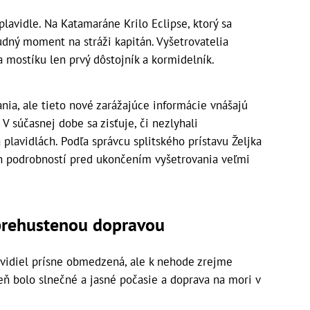
lavidle. Na Katamaráne Krilo Eclipse, ktorý sa
sudný moment na stráži kapitán. Vyšetrovatelia
na mostíku len prvý dôstojník a kormidelník.
ania, ale tieto nové zarážajúce informácie vnášajú
 V súčasnej dobe sa zisťuje, či nezlyhali
plavidlách. Podľa správcu splitského prístavu Željka
ch podrobností pred ukončením vyšetrovania veľmi
prehustenou dopravou
lavidiel prísne obmedzená, ale k nehode zrejme
ň bolo slnečné a jasné počasie a doprava na mori v