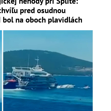
ckej nehody pri Splite:
chvíľu pred osudnou
bol na oboch plavidlách