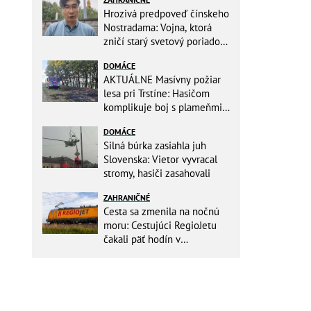
Hrozivá predpoveď čínskeho
Nostradama: Vojna, ktorá
zničí starý svetový poriadok!
Už sa viackrát nemýlil
DOMÁCE
AKTUÁLNE Masívny požiar
lesa pri Trstíne: Hasičom
komplikuje boj s plameňmi
silný vietor, na miesto
DOMÁCE
smeruje vrtuľník
Silná búrka zasiahla juh
Slovenska: Vietor vyvracal
stromy, hasiči zasahovali
ZAHRANIČNÉ
Cesta sa zmenila na nočnú
moru: Cestujúci RegioJetu
čakali päť hodín v
horúčavách! Pokazila sa
lokomotíva