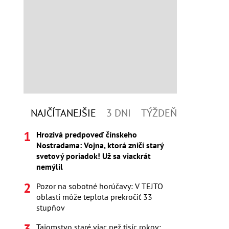
NAJČÍTANEJŠIE
3 DNI
TÝŽDEŇ
Hrozivá predpoveď čínskeho
Nostradama: Vojna, ktorá zničí starý
svetový poriadok! Už sa viackrát
nemýlil
Pozor na sobotné horúčavy: V TEJTO
oblasti môže teplota prekročiť 33
stupňov
Tajomstvo staré viac než tisíc rokov: