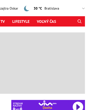
, zajtra Oskar
30 °C
 TV
LIFESTYLE
VOĽNÝ ČAS
STREAM
NAŽIVO
Dasha