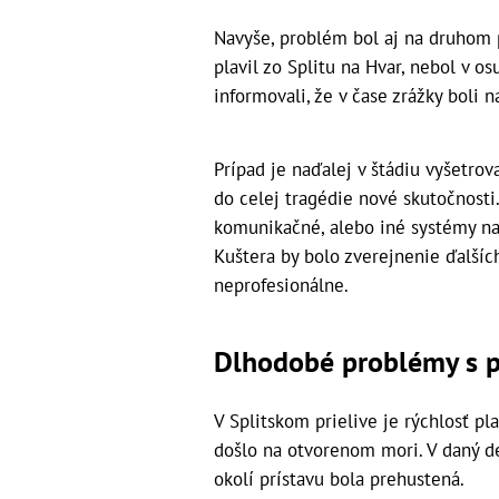
Navyše, problém bol aj na druhom p
plavil zo Splitu na Hvar, nebol v o
informovali, že v čase zrážky boli 
Prípad je naďalej v štádiu vyšetrov
do celej tragédie nové skutočnosti.
komunikačné, alebo iné systémy na 
Kuštera by bolo zverejnenie ďalší
neprofesionálne.
Dlhodobé problémy s 
V Splitskom prielive je rýchlosť p
došlo na otvorenom mori. V daný de
okolí prístavu bola prehustená.