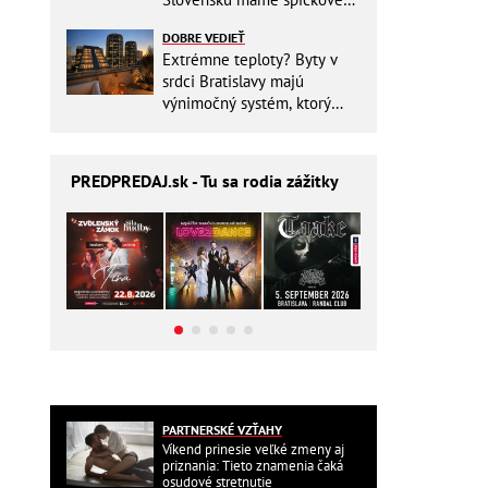
pracovisko
DOBRE VEDIEŤ
Extrémne teploty? Byty v
srdci Bratislavy majú
výnimočný systém, ktorý
ešte aj šetrí náklady
PREDPREDAJ
.sk - Tu sa rodia zážitky
PARTNERSKÉ VZŤAHY
Víkend prinesie veľké zmeny aj
priznania: Tieto znamenia čaká
osudové stretnutie