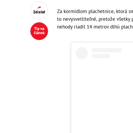
Za kormidlom plachetnice, ktorá sme
Zdieľať
to nevysvetliteľné, pretože všetky 
nehody riadil 14 metrov dlhú plach
Tip na
článok