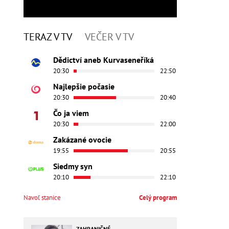
TERAZ V TV
VEČER V TV
Dědictví aneb Kurvaseneříká
20:30
22:50
Najlepšie počasie
20:30
20:40
Čo ja viem
20:30
22:00
Zakázané ovocie
19:55
20:55
Siedmy syn
20:10
22:10
Navoľ stanice
Celý program
ZAHRANIČNÉ