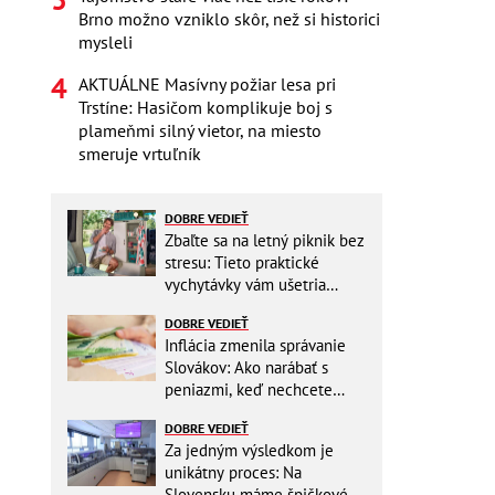
Brno možno vzniklo skôr, než si historici
mysleli
AKTUÁLNE Masívny požiar lesa pri
Trstíne: Hasičom komplikuje boj s
plameňmi silný vietor, na miesto
smeruje vrtuľník
DOBRE VEDIEŤ
Zbaľte sa na letný piknik bez
stresu: Tieto praktické
vychytávky vám ušetria
miesto v batohu!
DOBRE VEDIEŤ
Inflácia zmenila správanie
Slovákov: Ako narábať s
peniazmi, keď nechcete
zbytočne riskovať?
DOBRE VEDIEŤ
Za jedným výsledkom je
unikátny proces: Na
Slovensku máme špičkové