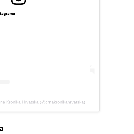
stagrame
Crna Kronika Hrvatska (@crnakronikahrvatska)
a