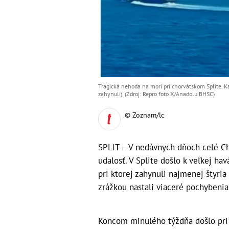
Tragická nehoda na mori pri chorvátskom Splite. Kata
zahynuli). (Zdroj: Repro foto X/Anadolu BHSC)
© Zoznam/lc
SPLIT – V nedávnych dňoch celé Cho
udalosť. V Splite došlo k veľkej ha
pri ktorej zahynuli najmenej štyria
zrážkou nastali viaceré pochybenia
Koncom minulého týždňa došlo pri 