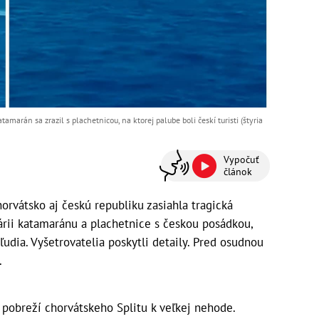
marán sa zrazil s plachetnicou, na ktorej palube boli českí turisti (štyria
Vypočuť
článok
rvátsko aj českú republiku zasiahla tragická
várii katamaránu a plachetnice s českou posádkou,
 ľudia. Vyšetrovatelia poskytli detaily. Pred osudnou
.
pobreží chorvátskeho Splitu k veľkej nehode.