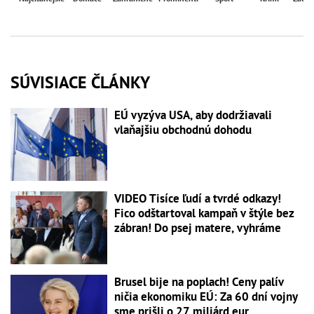
SÚVISIACE ČLÁNKY
EÚ vyzýva USA, aby dodržiavali
vlaňajšiu obchodnú dohodu
VIDEO Tisíce ľudí a tvrdé odkazy!
Fico odštartoval kampaň v štýle bez
zábran! Do psej matere, vyhráme
Brusel bije na poplach! Ceny palív
ničia ekonomiku EÚ: Za 60 dní vojny
sme prišli o 27 miliárd eur