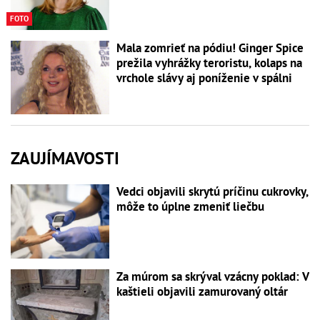
FOTO
Mala zomrieť na pódiu! Ginger Spice
prežila vyhrážky teroristu, kolaps na
vrchole slávy aj poníženie v spálni
ZAUJÍMAVOSTI
Vedci objavili skrytú príčinu cukrovky,
môže to úplne zmeniť liečbu
Za múrom sa skrýval vzácny poklad: V
kaštieli objavili zamurovaný oltár