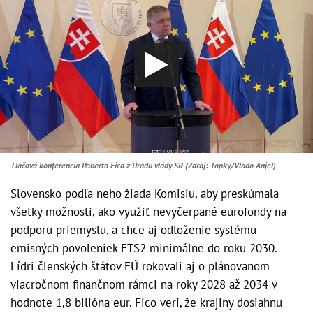
Tlačová konferencia Roberta Fica z Úradu vlády SR (Zdroj: Topky/Vlado Anjel)
Slovensko podľa neho žiada Komisiu, aby preskúmala
všetky možnosti, ako využiť nevyčerpané eurofondy na
podporu priemyslu, a chce aj odloženie systému
emisných povoleniek ETS2 minimálne do roku 2030.
Lídri členských štátov EÚ rokovali aj o plánovanom
viacročnom finančnom rámci na roky 2028 až 2034 v
hodnote 1,8 bilióna eur. Fico verí, že krajiny dosiahnu