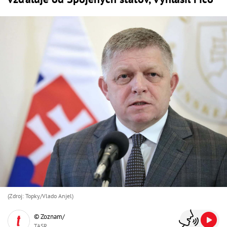
(Zdroj: Topky/Vlado Anjel)
© Zoznam/
TASR