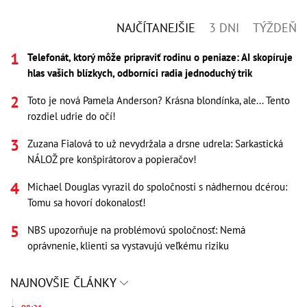
NAJČÍTANEJŠIE
3 DNI
TÝŽDEŇ
Telefonát, ktorý môže pripraviť rodinu o peniaze: AI skopíruje
hlas vašich blízkych, odborníci radia jednoduchý trik
Toto je nová Pamela Anderson? Krásna blondínka, ale... Tento
rozdiel udrie do očí!
Zuzana Fialová to už nevydržala a drsne udrela: Sarkastická
NÁLOŽ pre konšpirátorov a popieračov!
Michael Douglas vyrazil do spoločnosti s nádhernou dcérou:
Tomu sa hovorí dokonalosť!
NBS upozorňuje na problémovú spoločnosť: Nemá
oprávnenie, klienti sa vystavujú veľkému riziku
NAJNOVŠIE ČLÁNKY