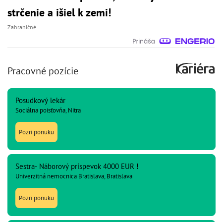
strčenie a išiel k zemi!
Zahraničné
Pracovné pozície
Posudkový lekár
Sociálna poisťovňa, Nitra
Pozri ponuku
Sestra- Náborový príspevok 4000 EUR !
Univerzitná nemocnica Bratislava, Bratislava
Pozri ponuku