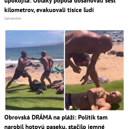
upokojila: Oblaky popola dosahovali šesť
kilometrov, evakuovali tisíce ľudí
Zahraničné
Obrovská DRÁMA na pláži: Politik tam
narobil hotovú paseku, stačilo jemné