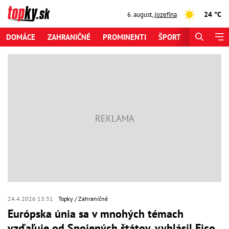
24 °C
6. august
,
Jozefína
DOMÁCE
ZAHRANIČNÉ
PROMINENTI
ŠPORT
ZAUJÍMAV
24.4.2026 13:31
Topky
Zahraničné
Európska únia sa v mnohých témach
vzďaľuje od Spojených štátov, vyhlásil Fico