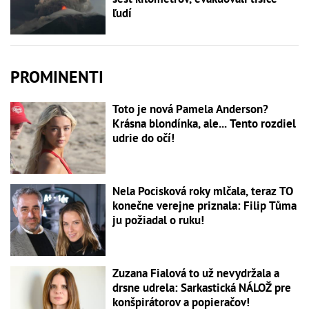
ľudí
PROMINENTI
Toto je nová Pamela Anderson?
Krásna blondínka, ale... Tento rozdiel
udrie do očí!
Nela Pocisková roky mlčala, teraz TO
konečne verejne priznala: Filip Tůma
ju požiadal o ruku!
Zuzana Fialová to už nevydržala a
drsne udrela: Sarkastická NÁLOŽ pre
konšpirátorov a popieračov!