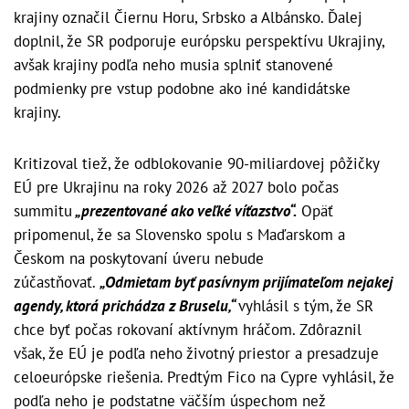
krajiny označil Čiernu Horu, Srbsko a Albánsko. Ďalej
doplnil, že SR podporuje európsku perspektívu Ukrajiny,
avšak krajiny podľa neho musia splniť stanovené
podmienky pre vstup podobne ako iné kandidátske
krajiny.
Kritizoval tiež, že odblokovanie 90-miliardovej pôžičky
EÚ pre Ukrajinu na roky 2026 až 2027 bolo počas
summitu
„prezentované ako veľké víťazstvo“.
Opäť
pripomenul, že sa Slovensko spolu s Maďarskom a
Českom na poskytovaní úveru nebude
zúčastňovať.
„Odmietam byť pasívnym prijímateľom nejakej
agendy, ktorá prichádza z Bruselu,“
vyhlásil s tým, že SR
chce byť počas rokovaní aktívnym hráčom. Zdôraznil
však, že EÚ je podľa neho životný priestor a presadzuje
celoeurópske riešenia. Predtým Fico na Cypre vyhlásil, že
podľa neho je podstatne väčším úspechom než