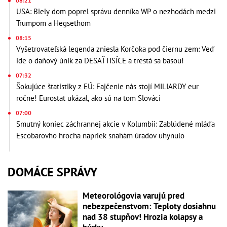
08:21
USA: Biely dom poprel správu denníka WP o nezhodách medzi
Trumpom a Hegsethom
08:15
Vyšetrovateľská legenda zniesla Korčoka pod čiernu zem: Veď
ide o daňový únik za DESAŤTISÍCE a trestá sa basou!
07:32
Šokujúce štatistiky z EÚ: Fajčenie nás stojí MILIARDY eur
ročne! Eurostat ukázal, ako sú na tom Slováci
07:00
Smutný koniec záchrannej akcie v Kolumbii: Zablúdené mláďa
Escobarovho hrocha napriek snahám úradov uhynulo
DOMÁCE SPRÁVY
Meteorológovia varujú pred
nebezpečenstvom: Teploty dosiahnu
nad 38 stupňov! Hrozia kolapsy a