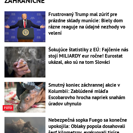
ZAHRANIČNÉ
Frustrovaný Trump mal zúriť pre
prázdne sklady munície: Biely dom
rázne reaguje na údajné nezhody vo
velení
Šokujúce štatistiky z EÚ: Fajčenie nás
stojí MILIARDY eur ročne! Eurostat
ukázal, ako sú na tom Slováci
Smutný koniec záchrannej akcie v
Kolumbii: Zablúdené mláďa
Escobarovho hrocha napriek snahám
úradov uhynulo
FOTO
Nebezpečná sopka Fuego sa konečne
upokojila: Oblaky popola dosahovali
šesť kilometrov, evakuovali tisíce