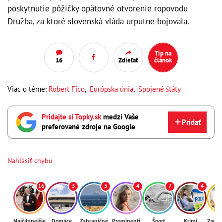
poskytnutie pôžičky opätovné otvorenie ropovodu
Družba, za ktoré slovenská vláda urputne bojovala.
Tip na
16
Zdieľať
článok
Viac o téme:
Robert Fico
,
Európska únia
,
Spojené štáty
Pridajte si Topky.sk
medzi Vaše
Pridať
preferované zdroje na Google
Nahlásiť chybu
16
3
3
4
7
4
Najčítanejšie
Domáce
Zahraničné
Prominenti
Šport
Krimi
Zaují