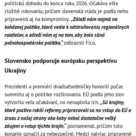
politickú dohodu do konca roku 2026. Očakáva ešte
zložité rokovania, pričom slovenská vláda je podľa neho
pripravená aj na kompromisy.
„Záleží nám najmä na
kohéznej politike, ktorá vedie k odstraňovaniu regionálnych
rozdielov, a záleží nám aj na tom, aby bola silná
poľnohospodárska politika,“
zdôraznil Fico.
Slovensko podporuje európsku perspektívu
Ukrajiny
Prezidenti a premiéri dvadsaťsedmičky hovorili počas
summitu aj o politike rozširovania. EÚ podľa jeho slov
vytvorila veľa očakávaní, no nenaplnila ich.
„Sú krajiny,
ktoré poctivo robili reformy, pripravovali sa na vstup do EÚ a
zrazu z našej strany ako keby nebol dostatočne veľký
záujem o vstup týchto krajín,“
poznamenal, pričom toto
konanie označil za nebezpečné. Medzi najviac pripravené