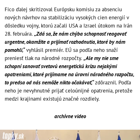
Fico ďalej skritizoval Európsku komisiu za absenciu
nových návrhov na stabilizáciu vysokých cien energií v
dôsledku vojny, ktorú začali USA a Izrael útokom na Irán
28. februára.
„Zdá sa, že nám chýba schopnosť reagovať
urgentne, okamžite a prijímať rozhodnutia, ktoré by nám
pomohli,“
vyhlásil premiér. EÚ sa podľa neho snaží
preniesť tlak na národné rozpočty.
„Ale my nie sme
schopní sanovať svetovú energetickú krízu nejakými
opatreniami, ktoré prijímame na úrovni národného rozpočtu,
to predsa od nás nemôže nikto očakávať,“
zdôraznil. Podľa
neho je nevyhnutné prijať celoúnijné opatrenia, pretože
medzi krajinami existujú značné rozdiely.
archívne video