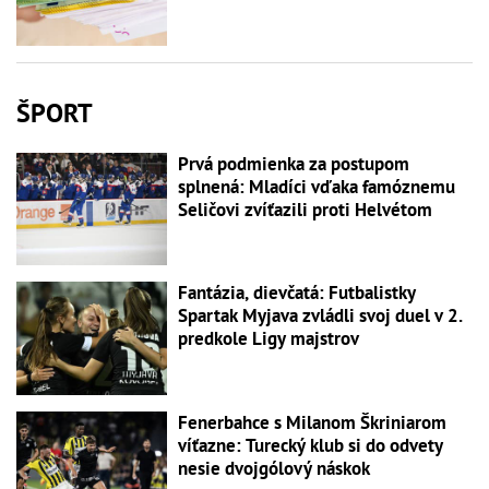
ŠPORT
Prvá podmienka za postupom
splnená: Mladíci vďaka famóznemu
Seličovi zvíťazili proti Helvétom
Fantázia, dievčatá: Futbalistky
Spartak Myjava zvládli svoj duel v 2.
predkole Ligy majstrov
Fenerbahce s Milanom Škriniarom
víťazne: Turecký klub si do odvety
nesie dvojgólový náskok