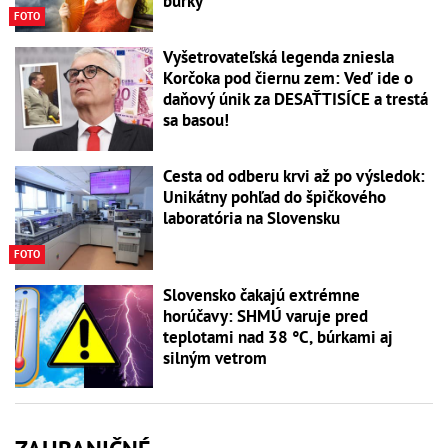
búrky
FOTO
Vyšetrovateľská legenda zniesla
Korčoka pod čiernu zem: Veď ide o
daňový únik za DESAŤTISÍCE a trestá
sa basou!
Cesta od odberu krvi až po výsledok:
Unikátny pohľad do špičkového
laboratória na Slovensku
FOTO
Slovensko čakajú extrémne
horúčavy: SHMÚ varuje pred
teplotami nad 38 °C, búrkami aj
silným vetrom