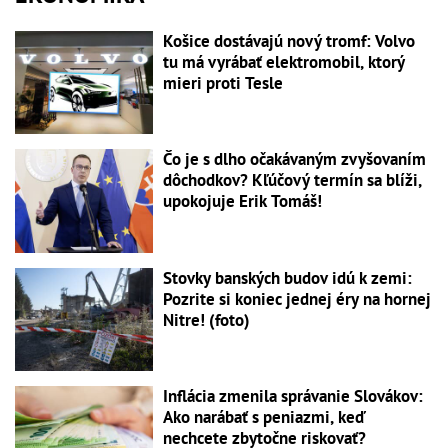
Košice dostávajú nový tromf: Volvo
tu má vyrábať elektromobil, ktorý
mieri proti Tesle
Čo je s dlho očakávaným zvyšovaním
dôchodkov? Kľúčový termín sa blíži,
upokojuje Erik Tomáš!
Stovky banských budov idú k zemi:
Pozrite si koniec jednej éry na hornej
Nitre! (foto)
Inflácia zmenila správanie Slovákov:
Ako narábať s peniazmi, keď
nechcete zbytočne riskovať?