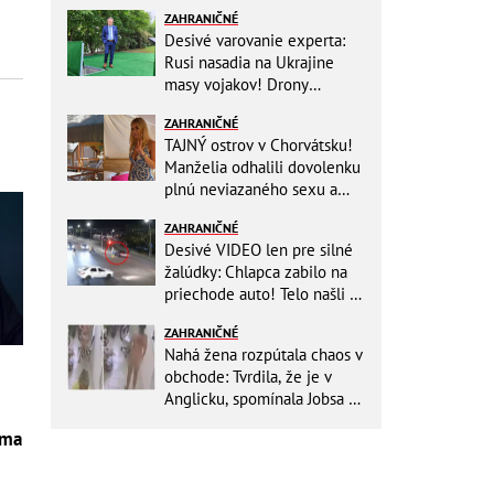
ZAHRANIČNÉ
Desivé varovanie experta:
Rusi nasadia na Ukrajine
masy vojakov! Drony
nebudú stačiť
ZAHRANIČNÉ
TAJNÝ ostrov v Chorvátsku!
Manželia odhalili dovolenku
plnú neviazaného sexu a
pikatné detaily
ZAHRANIČNÉ
Desivé VIDEO len pre silné
žalúdky: Chlapca zabilo na
priechode auto! Telo našli o
150 metrov ďalej
ZAHRANIČNÉ
Nahá žena rozpútala chaos v
obchode: Tvrdila, že je v
Anglicku, spomínala Jobsa aj
amfetamín
 ma