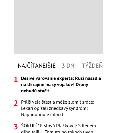
NAJČÍTANEJŠIE
3 DNI
TÝŽDEŇ
Desivé varovanie experta: Rusi nasadia
na Ukrajine masy vojakov! Drony
nebudú stačiť
Príliš veľa šťastia môže zlomiť srdce:
Lekári opísali zriedkavý syndróm!
Napodobňuje infarkt
ŠOKUJÚCE slová Plačkovej: S Reném
dlho tajili... Tomuto po rokoch uverí