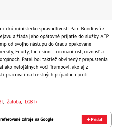
merickú ministerku spravodlivosti Pam Bondiovú z
ejavu a žiada jeho opätovné prijatie do služby. AFP
ump od svojho nástupu do úradu opakovane
ersity, Equity, Inclusion – rozmanitosť, rovnosť a
 orgánoch. Patel bol taktiež obvinený z prepustenia
l ako nelojálnych voči Trumpovi, ako aj z
sti pracovali na trestných prípadoch proti
BI
,
Žaloba
,
LGBT+
referované zdroje na Google
Pridať