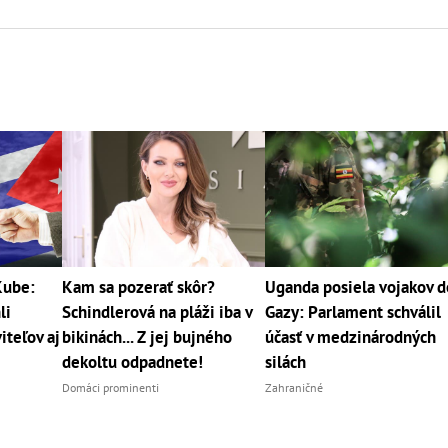
Kube:
Kam sa pozerať skôr?
Uganda posiela vojakov d
li
Schindlerová na pláži iba v
Gazy: Parlament schválil
teľov aj
bikinách... Z jej bujného
účasť v medzinárodných
dekoltu odpadnete!
silách
Domáci prominenti
Zahraničné