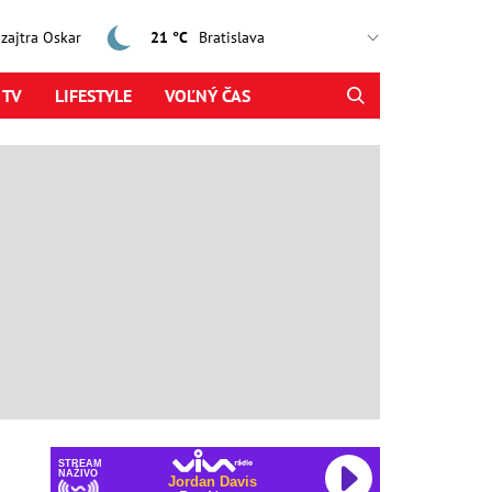
, zajtra Oskar
21 °C
 TV
LIFESTYLE
VOĽNÝ ČAS
STREAM
NAŽIVO
Jordan Davis