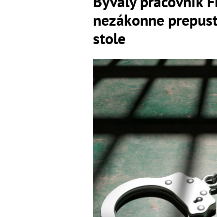
Bývalý pracovník FB
nezákonne prepusti
stole