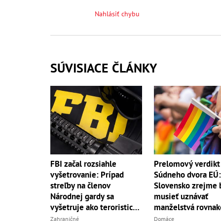
Nahlásiť chybu
SÚVISIACE ČLÁNKY
FBI začal rozsiahle
Prelomový verdikt
vyšetrovanie: Prípad
Súdneho dvora EÚ:
streľby na členov
Slovensko zrejme 
Národnej gardy sa
musieť uznávať
vyšetruje ako teroristický
manželstvá rovna
čin
pohlavia
Zahraničné
Domáce