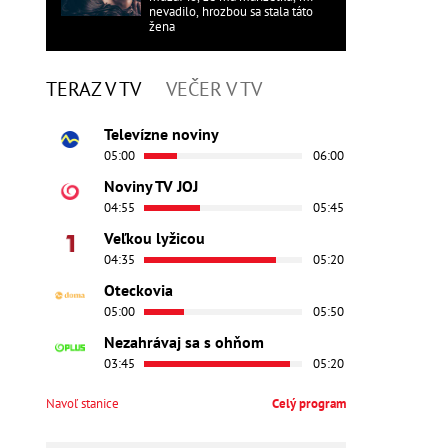
nevadilo, hrozbou sa stala táto
žena
TERAZ V TV
VEČER V TV
Televízne noviny
05:00
06:00
Noviny TV JOJ
04:55
05:45
Veľkou lyžicou
04:35
05:20
Oteckovia
05:00
05:50
Nezahrávaj sa s ohňom
03:45
05:20
Navoľ stanice
Celý program