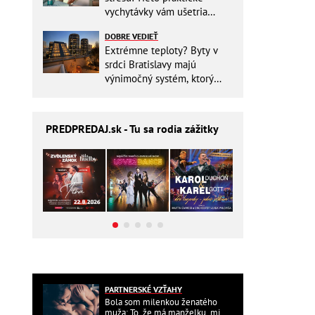
vychytávky vám ušetria
miesto v batohu!
DOBRE VEDIEŤ
Extrémne teploty? Byty v
srdci Bratislavy majú
výnimočný systém, ktorý
ešte aj šetrí náklady
PREDPREDAJ
.sk - Tu sa rodia zážitky
PARTNERSKÉ VZŤAHY
Bola som milenkou ženatého
muža: To, že má manželku, mi