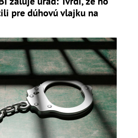
I žaluje úrad: Tvrdí, že ho
li pre dúhovú vlajku na