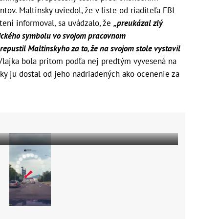
ov. Maltinsky uviedol, že v liste od riaditeľa FBI
tení informoval, sa uvádzalo, že
„preukázal zlý
ického symbolu vo svojom pracovnom
epustil Maltinskyho za to, že na svojom stole vystavil
 Vlajka bola pritom podľa nej predtým vyvesená na
ky ju dostal od jeho nadriadených ako ocenenie za