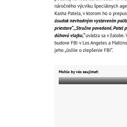
náročného výcviku špeciálnych agent
Kasha Patela, v ktorom ho o prepus
úsudok nevhodným vystavením polit
priestore“.
„Stručne povedané, Patel pr
dúhovú vlajku,“
uvádza sa v žalobe.
budove FBI v Los Angeles a Maltins
jeho „úsilie o zlepšenie FBI“.
Mohlo by vás zaujímať: