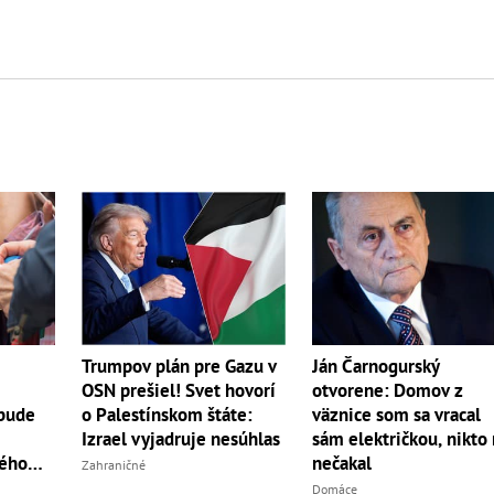
Trumpov plán pre Gazu v
Ján Čarnogurský
OSN prešiel! Svet hovorí
otvorene: Domov z
bude
o Palestínskom štáte:
väznice som sa vracal
Izrael vyjadruje nesúhlas
sám električkou, nikto
kého
nečakal
Zahraničné
Domáce