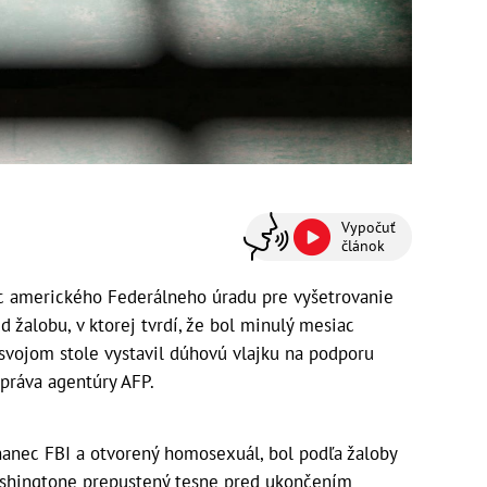
Vypočuť
článok
 amerického Federálneho úradu pre vyšetrovanie
d žalobu, v ktorej tvrdí, že bol minulý mesiac
svojom stole vystavil dúhovú vlajku na podporu
práva agentúry AFP.
nanec FBI a otvorený homosexuál, bol podľa žaloby
shingtone prepustený tesne pred ukončením