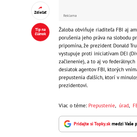
Zdieľať
Reklama
Žaloba obviňuje riaditeľa FBI aj a
Tip na
článok
porušenia jeho práva na slobodu pr
pripomína, že prezident Donald Tr
vystupuje proti iniciatívam DEI (Div
začlenenie), a to aj vo federálnych
desiatok agentov FBI, ktorých vníma
prepustenia ďalších, ktorí v minulo
prezidentovi.
Viac o téme:
Prepustenie
,
úrad
,
F
Pridajte si Topky.sk
medzi Vaše p