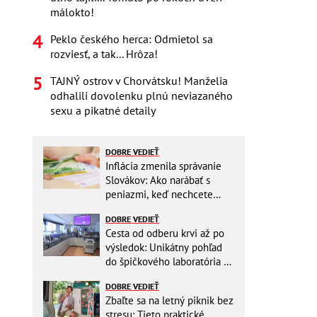
málokto!
Peklo českého herca: Odmietol sa
rozviesť, a tak... Hrôza!
TAJNÝ ostrov v Chorvátsku! Manželia
odhalili dovolenku plnú neviazaného
sexu a pikatné detaily
DOBRE VEDIEŤ
Inflácia zmenila správanie
Slovákov: Ako narábať s
peniazmi, keď nechcete
zbytočne riskovať?
DOBRE VEDIEŤ
Cesta od odberu krvi až po
výsledok: Unikátny pohľad
do špičkového laboratória na
Slovensku
DOBRE VEDIEŤ
Zbaľte sa na letný piknik bez
stresu: Tieto praktické