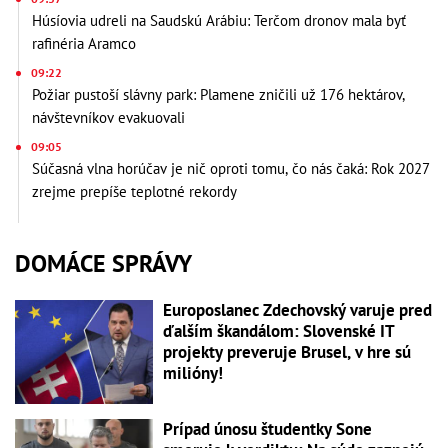
Húsíovia udreli na Saudskú Arábiu: Terčom dronov mala byť
rafinéria Aramco
09:22
Požiar pustoší slávny park: Plamene zničili už 176 hektárov,
návštevníkov evakuovali
09:05
Súčasná vlna horúčav je nič oproti tomu, čo nás čaká: Rok 2027
zrejme prepíše teplotné rekordy
DOMÁCE SPRÁVY
Europoslanec Zdechovský varuje pred
ďalším škandálom: Slovenské IT
projekty preveruje Brusel, v hre sú
milióny!
Prípad únosu študentky Sone