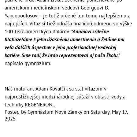
americkom medicínskom vedcovi Georgeovi D.
Yancopoulosovi - je totiž určené len tomu najlepšiemu z
najlepších. Víťaz si tiež odnáša finančnú odmenu vo výške
100-tisíc amerických dolárov.
"Adamovi srdečne
blahoželáme k jeho úžasnému umiestneniu a želáme mu
veľa ďalších úspechov v jeho profesionálnej vedeckej
kariére. Sme radi, že hrdo reprezentoval aj našu školu,"
napísalo gymnázium.
Náš maturant Adam Kovalčík sa stal víťazom v
najprestížnejšej medzinárodnej súťaži v oblasti vedy a
techniky REGENERON...
Posted by
Gymnázium Nové Zámky
on
Saturday, May 17,
2025