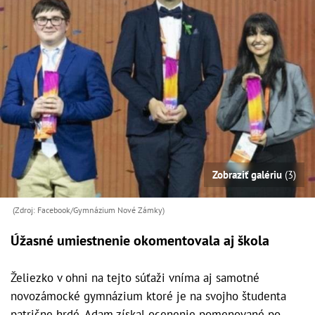
Zobraziť galériu
(3)
(Zdroj: Facebook/Gymnázium Nové Zámky)
Úžasné umiestnenie okomentovala aj škola
Želiezko v ohni na tejto súťaži vníma aj samotné
novozámocké gymnázium ktoré je na svojho študenta
patrične hrdé. Adam získal ocenenie pomenované po