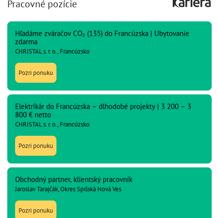
Pracovné pozície
Hľadáme zváračov CO₂ (135) do Francúzska | Ubytovanie
zdarma
CHRISTAL s. r. o., Francúzsko
Pozri ponuku
Elektrikár do Francúzska – dlhodobé projekty | 3 200 – 3
800 € netto
CHRISTAL s. r. o., Francúzsko
Pozri ponuku
Obchodný partner, klientský pracovník
Jaroslav Tarajčák, Okres Spišská Nová Ves
Pozri ponuku