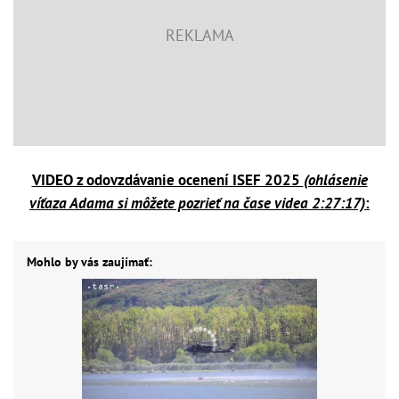
VIDEO z odovzdávanie ocenení ISEF 2025
(ohlásenie
víťaza Adama si môžete pozrieť na čase videa 2:27:17)
:
Mohlo by vás zaujímať: