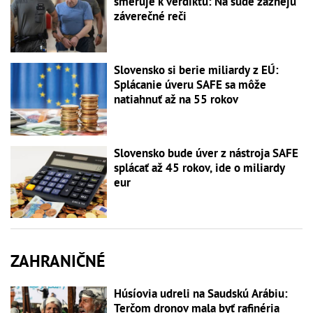
smeruje k verdiktu: Na súde zaznejú
záverečné reči
Slovensko si berie miliardy z EÚ:
Splácanie úveru SAFE sa môže
natiahnuť až na 55 rokov
Slovensko bude úver z nástroja SAFE
splácať až 45 rokov, ide o miliardy
eur
ZAHRANIČNÉ
Húsíovia udreli na Saudskú Arábiu:
Terčom dronov mala byť rafinéria