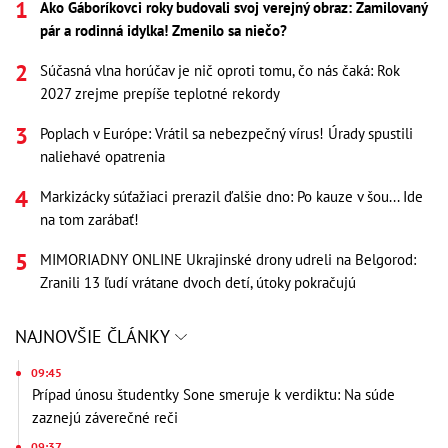
Ako Gáboríkovci roky budovali svoj verejný obraz: Zamilovaný
pár a rodinná idylka! Zmenilo sa niečo?
Súčasná vlna horúčav je nič oproti tomu, čo nás čaká: Rok
2027 zrejme prepíše teplotné rekordy
Poplach v Európe: Vrátil sa nebezpečný vírus! Úrady spustili
naliehavé opatrenia
Markizácky súťažiaci prerazil ďalšie dno: Po kauze v šou... Ide
na tom zarábať!
MIMORIADNY ONLINE Ukrajinské drony udreli na Belgorod:
Zranili 13 ľudí vrátane dvoch detí, útoky pokračujú
NAJNOVŠIE ČLÁNKY
09:45
Prípad únosu študentky Sone smeruje k verdiktu: Na súde
zaznejú záverečné reči
09:37