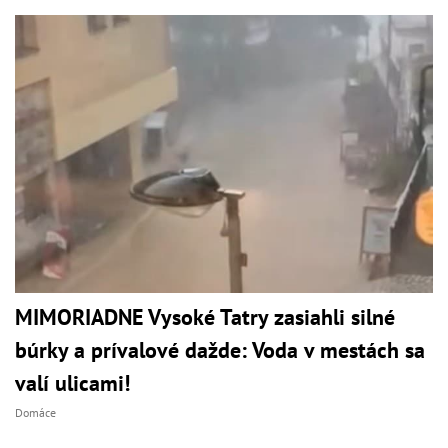
MIMORIADNE Vysoké Tatry zasiahli silné
búrky a prívalové dažde: Voda v mestách sa
valí ulicami!
Domáce