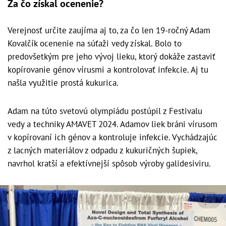
Za čo získal ocenenie?
Verejnosť určite zaujíma aj to, za čo len 19-ročný Adam
Kovalčík ocenenie na súťaži vedy získal. Bolo to
predovšetkým pre jeho vývoj lieku, ktorý dokáže zastaviť
kopírovanie génov vírusmi a kontrolovať infekcie. Aj tu
našla využitie prostá kukurica.
Adam na túto svetovú olympiádu postúpil z Festivalu
vedy a techniky AMAVET 2024. Adamov liek bráni vírusom
v kopírovaní ich génov a kontroluje infekcie. Vychádzajúc
z lacných materiálov z odpadu z kukuričných šupiek,
navrhol kratší a efektívnejší spôsob výroby galidesiviru.