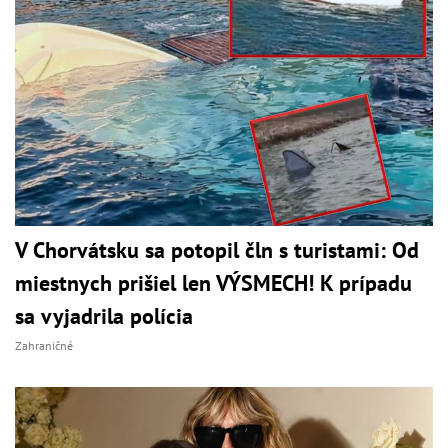
V Chorvátsku sa potopil čln s turistami: Od
miestnych prišiel len VÝSMECH! K prípadu
sa vyjadrila polícia
Zahraničné