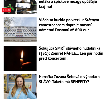
neláka a špičkové mozgy opúšťajú
krajinu!
FOTO
Vláda sa buchla po vrecku: Štátnym
zamestnancom dopraje mastnú
odmenu! Dostanú až 800 eur
Šokujúca SMRŤ slávneho hudobníka
(†31): Zomrel NÁHLE... Len pár hodín
pred koncertom!
Herečka Zuzana Šebová o výhodách
SLÁVY: Takéto má BENEFITY!