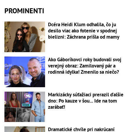
PROMINENTI
Dcéra Heidi Klum odhalila, čo ju
desilo viac ako fotenie v spodnej
bielizni: Záchrana prišla od mamy
Ako Gáboríkovci roky budovali svoj
verejný obraz: Zamilovaný pár a
rodinná idylka! Zmenilo sa niečo?
Markizácky súťažiaci prerazil ďalšie
dno: Po kauze v šou... Ide na tom
zarábať!
Dramatické chvíle pri nakrúcaní