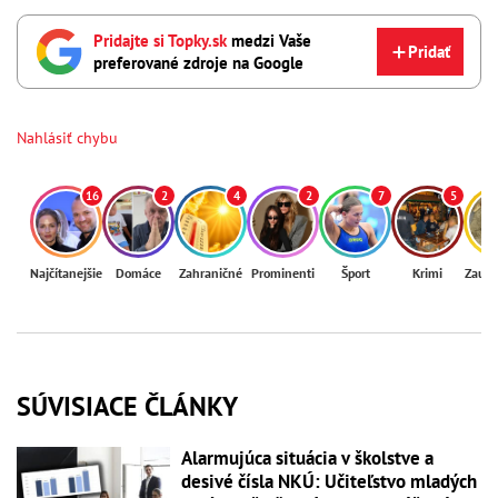
Pridajte si Topky.sk
medzi Vaše
Pridať
preferované zdroje na Google
Nahlásiť chybu
16
2
4
2
7
5
Najčítanejšie
Domáce
Zahraničné
Prominenti
Šport
Krimi
Zaují
SÚVISIACE ČLÁNKY
Alarmujúca situácia v školstve a
desivé čísla NKÚ: Učiteľstvo mladých