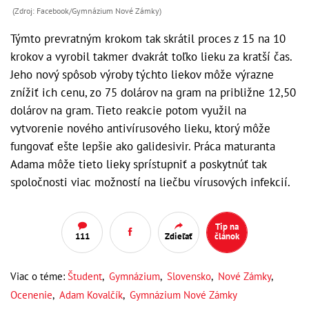
(Zdroj: Facebook/Gymnázium Nové Zámky)
Týmto prevratným krokom tak skrátil proces z 15 na 10
krokov a vyrobil takmer dvakrát toľko lieku za kratší čas.
Jeho nový spôsob výroby týchto liekov môže výrazne
znížiť ich cenu, zo 75 dolárov na gram na približne 12,50
dolárov na gram. Tieto reakcie potom využil na
vytvorenie nového antivírusového lieku, ktorý môže
fungovať ešte lepšie ako galidesivir. Práca maturanta
Adama môže tieto lieky sprístupniť a poskytnúť tak
spoločnosti viac možností na liečbu vírusových infekcií.
Tip na
111
Zdieľať
článok
Viac o téme:
Študent
,
Gymnázium
,
Slovensko
,
Nové Zámky
,
Ocenenie
,
Adam Kovalčík
,
Gymnázium Nové Zámky