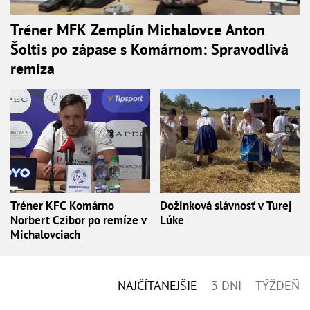
Tréner MFK Zemplín Michalovce Anton
Šoltis po zápase s Komárnom: Spravodlivá
remíza
Tréner KFC Komárno
Dožinková slávnosť v Turej
Norbert Czibor po remíze v
Lúke
Michalovciach
NAJČÍTANEJŠIE
3 DNI
TÝŽDEŇ