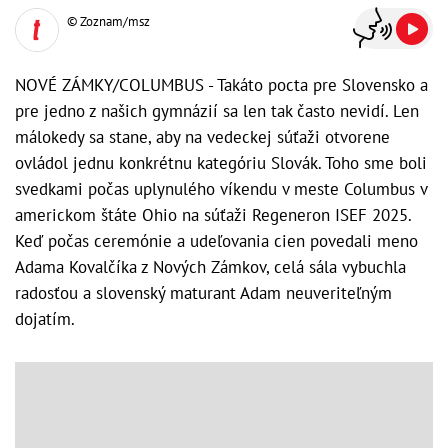
© Zoznam/msz
NOVÉ ZÁMKY/COLUMBUS - Takáto pocta pre Slovensko a
pre jedno z našich gymnázií sa len tak často nevidí. Len
málokedy sa stane, aby na vedeckej súťaži otvorene
ovládol jednu konkrétnu kategóriu Slovák. Toho sme boli
svedkami počas uplynulého víkendu v meste Columbus v
americkom štáte Ohio na súťaži Regeneron ISEF 2025.
Keď počas ceremónie a udeľovania cien povedali meno
Adama Kovalčíka z Nových Zámkov, celá sála vybuchla
radosťou a slovenský maturant Adam neuveriteľným
dojatím.