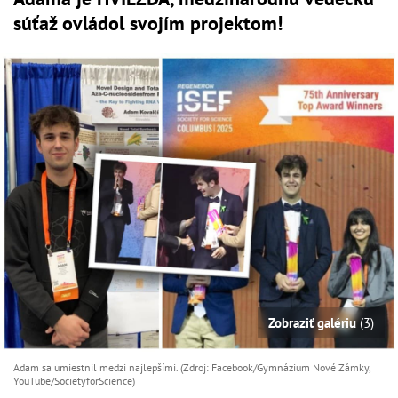
súťaž ovládol svojím projektom!
Zobraziť galériu
(3)
Adam sa umiestnil medzi najlepšími. (Zdroj: Facebook/Gymnázium Nové Zámky,
YouTube/SocietyforScience)