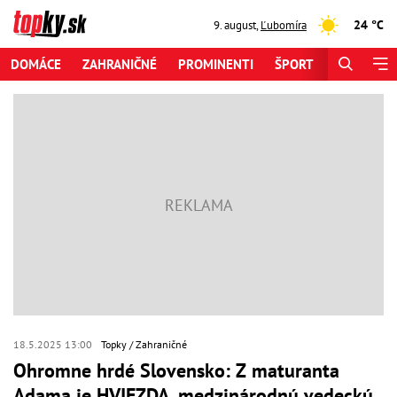
24 °C
9. august
,
Ľubomíra
DOMÁCE
ZAHRANIČNÉ
PROMINENTI
ŠPORT
ZAUJÍMAV
18.5.2025 13:00
Topky
Zahraničné
Ohromne hrdé Slovensko: Z maturanta
Adama je HVIEZDA, medzinárodnú vedeckú