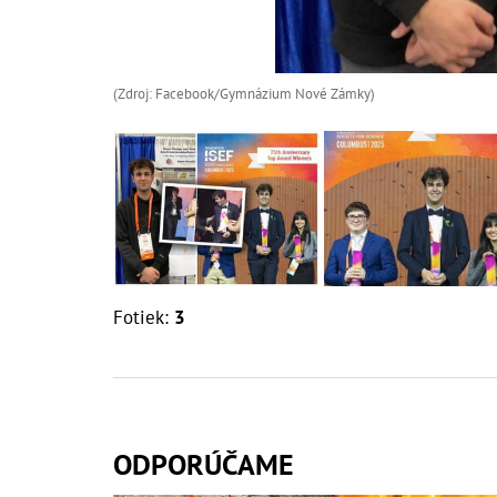
(Zdroj: Facebook/Gymnázium Nové Zámky)
Fotiek:
3
ODPORÚČAME