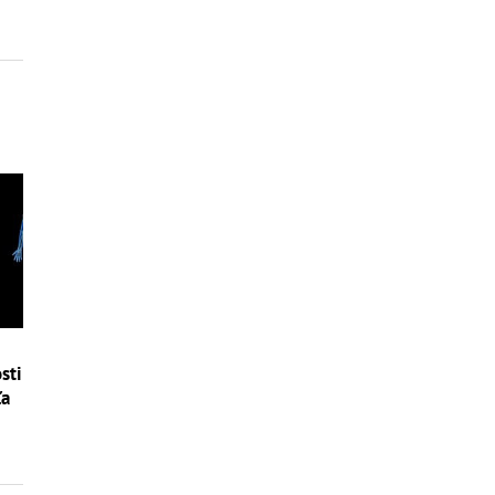
sti
ľa