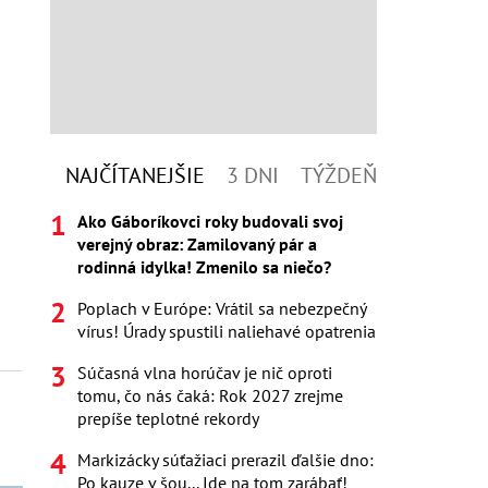
NAJČÍTANEJŠIE
3 DNI
TÝŽDEŇ
Ako Gáboríkovci roky budovali svoj
verejný obraz: Zamilovaný pár a
rodinná idylka! Zmenilo sa niečo?
Poplach v Európe: Vrátil sa nebezpečný
vírus! Úrady spustili naliehavé opatrenia
Súčasná vlna horúčav je nič oproti
tomu, čo nás čaká: Rok 2027 zrejme
prepíše teplotné rekordy
Markizácky súťažiaci prerazil ďalšie dno:
Po kauze v šou... Ide na tom zarábať!