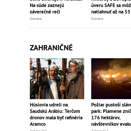
Na súde zaznejú
úveru SAFE sa mô
záverečné reči
natiahnuť až na 55
Domáce
Domáce
ZAHRANIČNÉ
Húsíovia udreli na
Požiar pustoší sláv
Saudskú Arábiu: Terčom
park: Plamene znič
dronov mala byť rafinéria
176 hektárov,
Aramco
návštevníkov evak
Zahraničné
Zahraničné