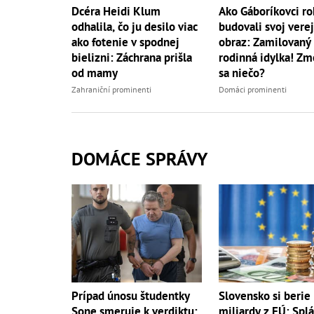
Dcéra Heidi Klum
Ako Gáboríkovci ro
odhalila, čo ju desilo viac
budovali svoj vere
ako fotenie v spodnej
obraz: Zamilovaný 
bielizni: Záchrana prišla
rodinná idylka! Zm
od mamy
sa niečo?
Zahraniční prominenti
Domáci prominenti
DOMÁCE SPRÁVY
Prípad únosu študentky
Slovensko si berie
Sone smeruje k verdiktu:
miliardy z EÚ: Spl