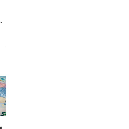
y"
vú