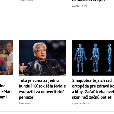
Zahraničné
Toto je suma za jednu
5 najdôležitejších rád
dne
bundu? Kúsok šéfa Nvidie
ortopéda pre zdravé ko
der-Man
vydražili za neuveriteľné
a kĺby: Začať treba ove
rami
peniaze
skôr, než začnú bolieť
Zaujímavosti
vysetrenie.sk