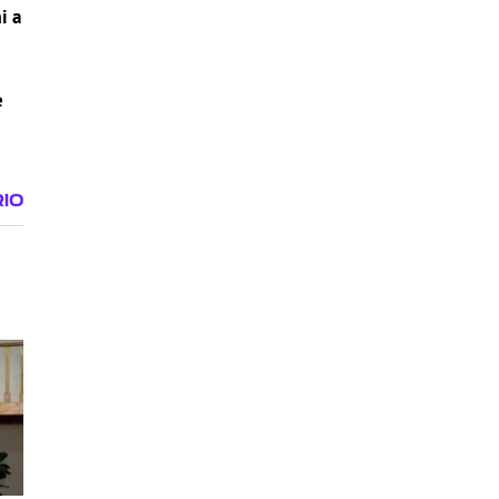
i a
e