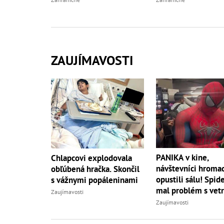
ZAUJÍMAVOSTI
PANIKA v kine,
Chlapcovi explodovala
návštevníci hroma
obľúbená hračka. Skončil
opustili sálu! Spi
s vážnymi popáleninami
mal problém s vet
Zaujímavosti
Zaujímavosti