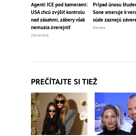
Agenti ICE pod kamerami:
Prípad únosu štude
USA chcú zvýšiť kontrolu
Sone smeruje k verd
nad zásahmi, zábery však
súde zaznejú závere
nemusia zverejniť
Domáce
Zahraničné
PREČÍTAJTE SI TIEŽ