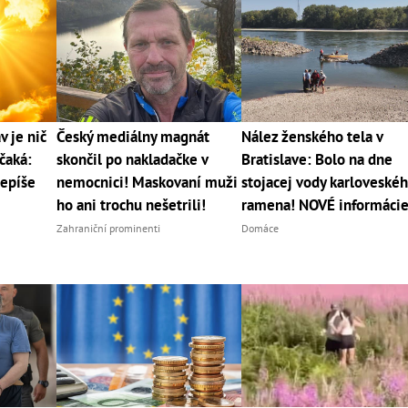
v je nič
Český mediálny magnát
Nález ženského tela v
čaká:
skončil po nakladačke v
Bratislave: Bolo na dne
epíše
nemocnici! Maskovaní muži
stojacej vody karloveské
ho ani trochu nešetrili!
ramena! NOVÉ informáci
Zahraniční prominenti
Domáce