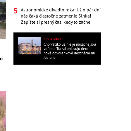
Astronomické divadlo roka: Už o pár dní
nás čaká čiastočné zatmenie Slnka!
Zapíšte si presný čas, kedy to začne
CESTOVANIE
Chorvátsko už nie je najlacnejšou
voľbou. Turisti objavujú tieto
nové dovolenkové destinácie na
Jadrane
ho
e