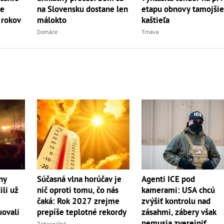
etapu obnovy tamojši
že
na Slovensku dostane len
kaštieľa
 rokov
málokto
Trnava
Domáce
ny
Súčasná vlna horúčav je
Agenti ICE pod
ili už
nič oproti tomu, čo nás
kamerami: USA chcú
čaká: Rok 2027 zrejme
zvýšiť kontrolu nad
uovali
prepíše teplotné rekordy
zásahmi, zábery však
nemusia zverejniť
Zahraničné