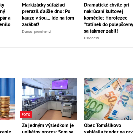
Markizácky súťažiaci
Dramatické chvíle pri
ky
prerazil ďalšie dno: Po
nakrúcaní kultovej
jný
kauze v šou... Ide na tom
komédie: Horolezec
pár a
zarábať!
"tatínek do polepšovn
enilo
sa takmer zabil!
Domáci prominenti
Osobnosti
FOTO
Obec Tomášikovo
Za jedným výsledkom je
vyhlásila tender na pr
ácanie
unikátny proces: Sem sa