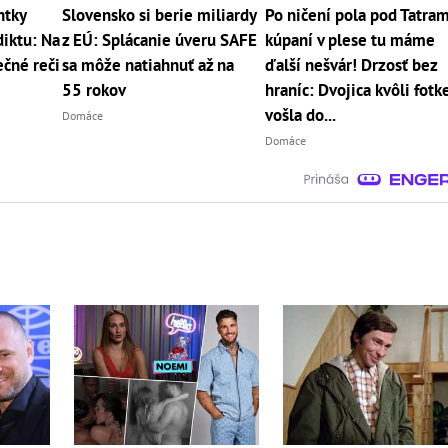
ntky
Slovensko si berie miliardy
Po ničení pola pod Tatram
iktu: Na
z EÚ: Splácanie úveru SAFE
kúpaní v plese tu máme
čné reči
sa môže natiahnuť až na
ďalší nešvár! Drzosť bez
55 rokov
hraníc: Dvojica kvôli fotk
vošla do...
Domáce
Domáce