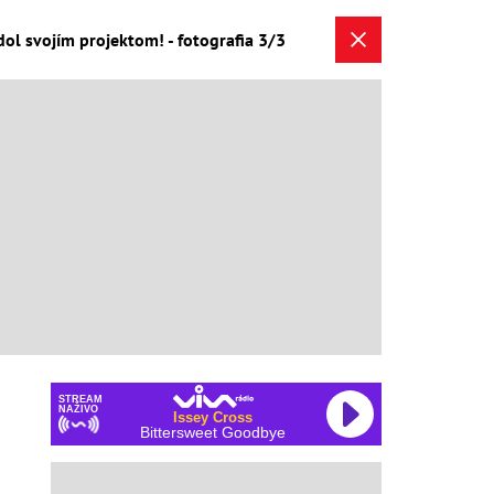
l svojím projektom! - fotografia 3/3
STREAM
NAŽIVO
Issey Cross
Bittersweet Goodbye