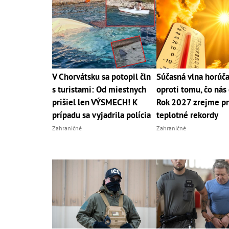
V Chorvátsku sa potopil čln
Súčasná vlna horúča
s turistami: Od miestnych
oproti tomu, čo nás 
prišiel len VÝSMECH! K
Rok 2027 zrejme pr
prípadu sa vyjadrila polícia
teplotné rekordy
Zahraničné
Zahraničné