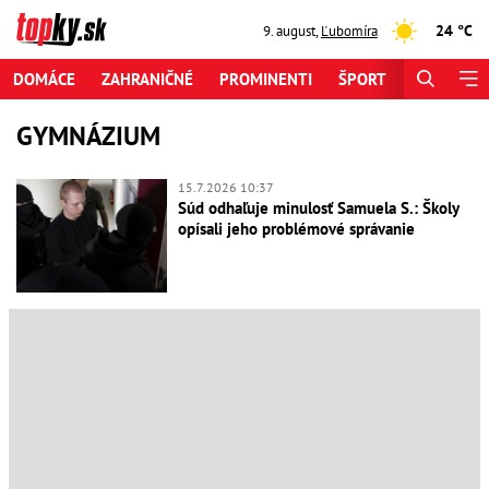
24 °C
9. august
,
Ľubomíra
DOMÁCE
ZAHRANIČNÉ
PROMINENTI
ŠPORT
ZAUJÍMAV
GYMNÁZIUM
15.7.2026 10:37
Súd odhaľuje minulosť Samuela S.: Školy
opísali jeho problémové správanie