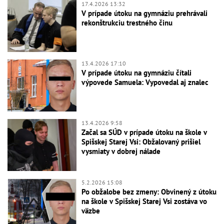
17.4.2026 13:32
V prípade útoku na gymnáziu prehrávali
rekonštrukciu trestného činu
13.4.2026 17:10
V prípade útoku na gymnáziu čítali
výpovede Samuela: Vypovedal aj znalec
13.4.2026 9:58
Začal sa SÚD v prípade útoku na škole v
Spišskej Starej Vsi: Obžalovaný prišiel
vysmiaty v dobrej nálade
5.2.2026 15:08
Po obžalobe bez zmeny: Obvinený z útoku
na škole v Spišskej Starej Vsi zostáva vo
väzbe