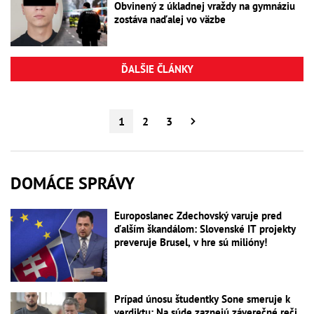
Obvinený z úkladnej vraždy na gymnáziu
zostáva naďalej vo väzbe
ĎALŠIE ČLÁNKY
1
2
3
DOMÁCE SPRÁVY
Europoslanec Zdechovský varuje pred
ďalším škandálom: Slovenské IT projekty
preveruje Brusel, v hre sú milióny!
Prípad únosu študentky Sone smeruje k
verdiktu: Na súde zaznejú záverečné reči