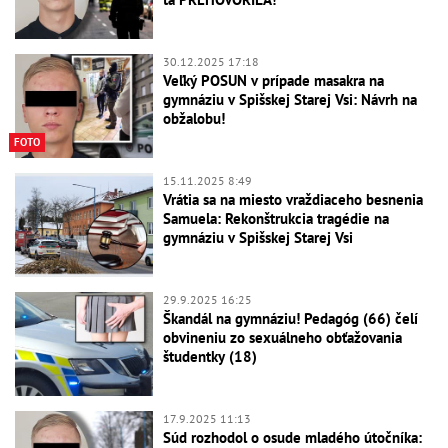
30.12.2025 17:18
Veľký POSUN v prípade masakra na
gymnáziu v Spišskej Starej Vsi: Návrh na
obžalobu!
FOTO
15.11.2025 8:49
Vrátia sa na miesto vraždiaceho besnenia
Samuela: Rekonštrukcia tragédie na
gymnáziu v Spišskej Starej Vsi
29.9.2025 16:25
Škandál na gymnáziu! Pedagóg (66) čelí
obvineniu zo sexuálneho obťažovania
študentky (18)
17.9.2025 11:13
Súd rozhodol o osude mladého útočníka: