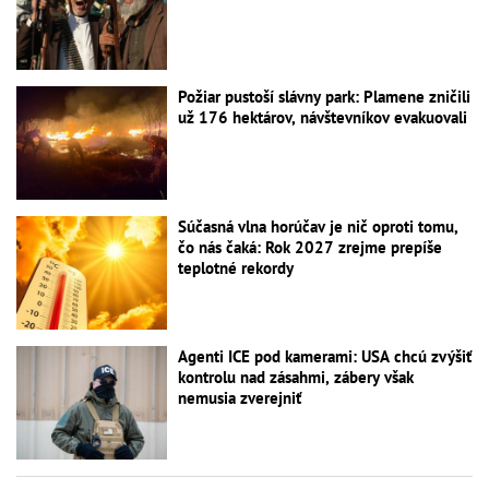
Požiar pustoší slávny park: Plamene zničili
už 176 hektárov, návštevníkov evakuovali
Súčasná vlna horúčav je nič oproti tomu,
čo nás čaká: Rok 2027 zrejme prepíše
teplotné rekordy
Agenti ICE pod kamerami: USA chcú zvýšiť
kontrolu nad zásahmi, zábery však
nemusia zverejniť