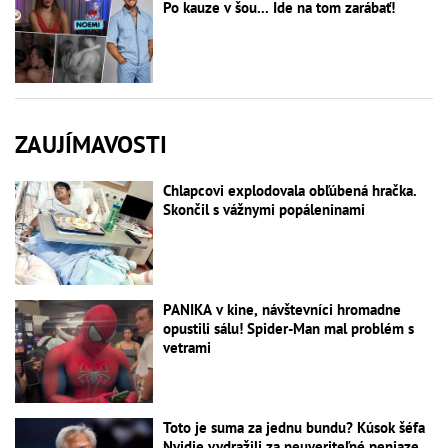
Po kauze v šou... Ide na tom zarábať!
ZAUJÍMAVOSTI
Chlapcovi explodovala obľúbená hračka.
Skončil s vážnymi popáleninami
PANIKA v kine, návštevníci hromadne
opustili sálu! Spider-Man mal problém s
vetrami
Toto je suma za jednu bundu? Kúsok šéfa
Nvidie vydražili za neuveriteľné peniaze