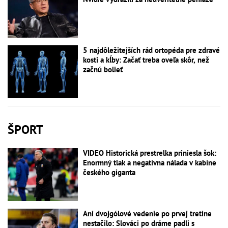
5 najdôležitejších rád ortopéda pre zdravé
kosti a kĺby: Začať treba oveľa skôr, než
začnú bolieť
ŠPORT
VIDEO Historická prestrelka priniesla šok:
Enormný tlak a negatívna nálada v kabíne
českého giganta
Ani dvojgólové vedenie po prvej tretine
nestačilo: Slováci po dráme padli s