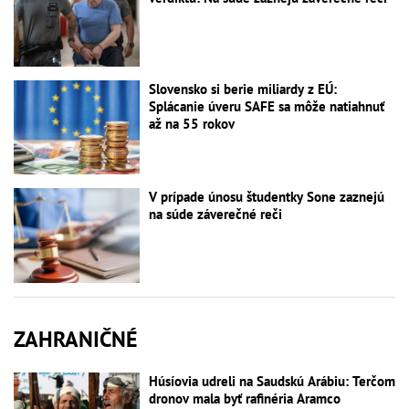
Slovensko si berie miliardy z EÚ:
Splácanie úveru SAFE sa môže natiahnuť
až na 55 rokov
V prípade únosu študentky Sone zaznejú
na súde záverečné reči
ZAHRANIČNÉ
Húsíovia udreli na Saudskú Arábiu: Terčom
dronov mala byť rafinéria Aramco