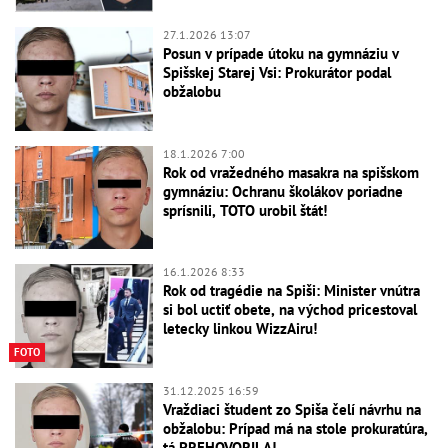
27.1.2026 13:07
Posun v prípade útoku na gymnáziu v
Spišskej Starej Vsi: Prokurátor podal
obžalobu
18.1.2026 7:00
Rok od vražedného masakra na spišskom
gymnáziu: Ochranu školákov poriadne
sprísnili, TOTO urobil štát!
16.1.2026 8:33
Rok od tragédie na Spiši: Minister vnútra
si bol uctiť obete, na východ pricestoval
letecky linkou WizzAiru!
FOTO
31.12.2025 16:59
Vraždiaci študent zo Spiša čelí návrhu na
obžalobu: Prípad má na stole prokuratúra,
tá PREHOVORILA!