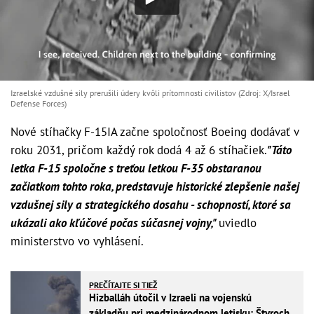
Izraelské vzdušné sily prerušili údery kvôli prítomnosti civilistov (Zdroj: X/Israel
Defense Forces)
Nové stíhačky F-15IA začne spoločnosť Boeing dodávať v
roku 2031, pričom každý rok dodá 4 až 6 stíhačiek.
"Táto
letka F-15 spoločne s treťou letkou F-35 obstaranou
začiatkom tohto roka, predstavuje historické zlepšenie našej
vzdušnej sily a strategického dosahu - schopností, ktoré sa
ukázali ako kľúčové počas súčasnej vojny,"
uviedlo
ministerstvo vo vyhlásení.
PREČÍTAJTE SI TIEŽ
Hizballáh útočil v Izraeli na vojenskú
základňu pri medzinárodnom letisku: Štyroch