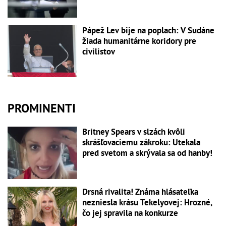
Pápež Lev bije na poplach: V Sudáne
žiada humanitárne koridory pre
civilistov
PROMINENTI
Britney Spears v slzách kvôli
skrášľovaciemu zákroku: Utekala
pred svetom a skrývala sa od hanby!
Drsná rivalita! Známa hlásateľka
nezniesla krásu Tekelyovej: Hrozné,
čo jej spravila na konkurze