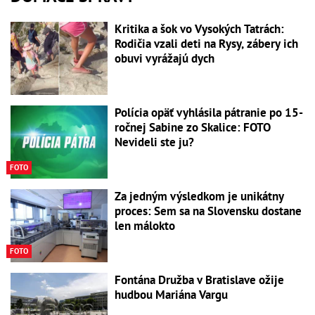
Kritika a šok vo Vysokých Tatrách:
Rodičia vzali deti na Rysy, zábery ich
obuvi vyrážajú dych
Polícia opäť vyhlásila pátranie po 15-
ročnej Sabine zo Skalice: FOTO
Nevideli ste ju?
FOTO
Za jedným výsledkom je unikátny
proces: Sem sa na Slovensku dostane
len málokto
FOTO
Fontána Družba v Bratislave ožije
hudbou Mariána Vargu