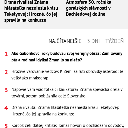
Drsná rivalita! Známa
Atmosféra 30. ročníka
hlásateľka nezniesla krásu
goralských slávností v
Tekelyovej: Hrozné, čo jej
Bachledovej doline
spravila na konkurze
NAJČÍTANEJŠIE
3 DNI
TÝŽDEŇ
Ako Gáboríkovci roky budovali svoj verejný obraz: Zamilovaný
pár a rodinná idylka! Zmenilo sa niečo?
Hrozivé varovanie vedcov: K Zemi sa rúti obrovský asteroid! Je
veľký ako mrakodrap
Napovie vám viac fotka či karikatúra? Známa speváčka drela v
továrni, potom pobláznila celé Slovensko
Drsná rivalita! Známa hlásateľka nezniesla krásu Tekelyovej:
Hrozné, čo jej spravila na konkurze
Korčok čelí ďalšej kritike: Tomáš hovorí o obchádzaní odvodov,