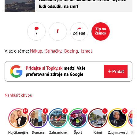
ľudí odsúdili na smrť
Tip na
7
Zdieľať
článok
Viac o téme:
Nákup
,
Stíhačky
,
Boeing
,
Izrael
Pridajte si Topky.sk
medzi Vaše
Pridať
preferované zdroje na Google
Nahlásiť chybu
16
3
3
7
1
2
Najčítanejšie
Domáce
Zahraničné
Šport
Krimi
Zaujímavosti
Reg