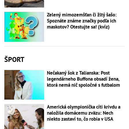
Zelený mimozemšťan či žltý šašo:
Spoznáte známe značky podľa ich
maskotov? Otestujte sa! (kvíz)
ŠPORT
Nečakaný šok z Talianska: Post
legendárneho Buffona obsadí žena,
ktorá nemá nič spoločné s futbalom
Americká olympionička cíti krivdu a
naložila domácemu zväzu: Nech
niekto zastaví to, čo robia v USA