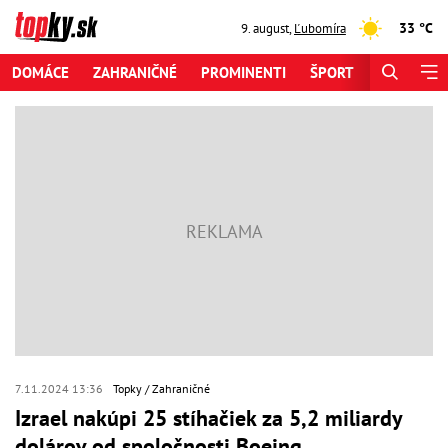
33 °C
9. august
,
Ľubomíra
DOMÁCE
ZAHRANIČNÉ
PROMINENTI
ŠPORT
ZAUJÍMAV
7.11.2024 13:36
Topky
Zahraničné
Izrael nakúpi 25 stíhačiek za 5,2 miliardy
dolárov od spoločnosti Boeing