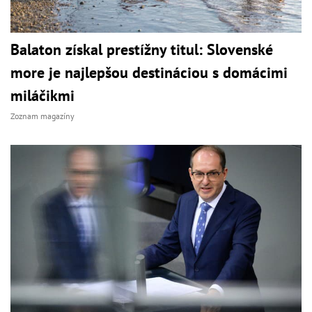
Balaton získal prestížny titul: Slovenské
more je najlepšou destináciou s domácimi
miláčikmi
Zoznam magazíny