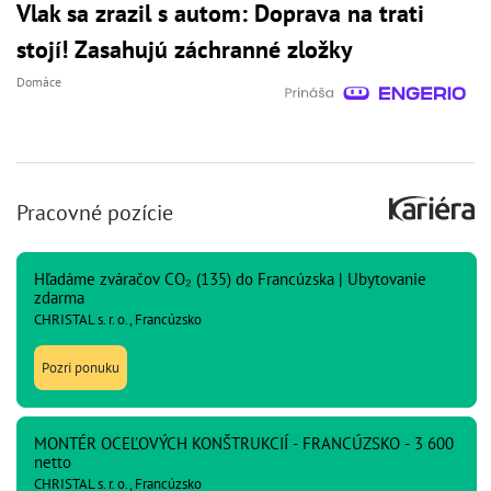
Vlak sa zrazil s autom: Doprava na trati
stojí! Zasahujú záchranné zložky
Domáce
Pracovné pozície
Hľadáme zváračov CO₂ (135) do Francúzska | Ubytovanie
zdarma
CHRISTAL s. r. o., Francúzsko
Pozri ponuku
MONTÉR OCEĽOVÝCH KONŠTRUKCIÍ - FRANCÚZSKO - 3 600
netto
CHRISTAL s. r. o., Francúzsko