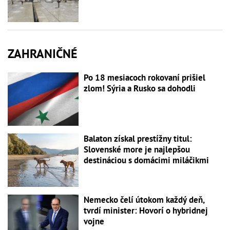
ZAHRANIČNÉ
Po 18 mesiacoch rokovaní prišiel
zlom! Sýria a Rusko sa dohodli
Balaton získal prestížny titul:
Slovenské more je najlepšou
destináciou s domácimi miláčikmi
Nemecko čelí útokom každý deň,
tvrdí minister: Hovorí o hybridnej
vojne