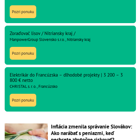
Pozri ponuku
Zoraďovač lisov / Nitriansky kraj /
ManpowerGroup Slovensko s.r.o., Nitriansky kraj
Pozri ponuku
Elektrikár do Francúzska – dlhodobé projekty | 3 200 – 3
800 € netto
CHRISTAL s. r. o., Francúzsko
Pozri ponuku
Inflácia zmenila správanie Slovákov:
Ako narábať s peniazmi, keď
nechcete zbytočne riskovať?