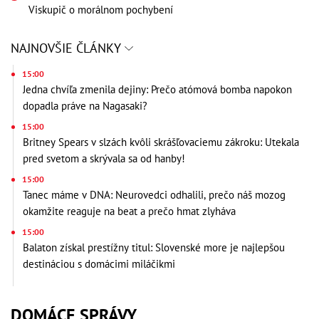
Viskupič o morálnom pochybení
NAJNOVŠIE ČLÁNKY
15:00
Jedna chvíľa zmenila dejiny: Prečo atómová bomba napokon
dopadla práve na Nagasaki?
15:00
Britney Spears v slzách kvôli skrášľovaciemu zákroku: Utekala
pred svetom a skrývala sa od hanby!
15:00
Tanec máme v DNA: Neurovedci odhalili, prečo náš mozog
okamžite reaguje na beat a prečo hmat zlyháva
15:00
Balaton získal prestížny titul: Slovenské more je najlepšou
destináciou s domácimi miláčikmi
DOMÁCE SPRÁVY