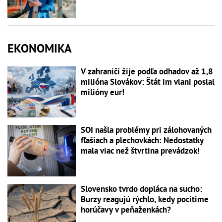
EKONOMIKA
V zahraničí žije podľa odhadov až 1,8
milióna Slovákov: Štát im vlani poslal
milióny eur!
SOI našla problémy pri zálohovaných
fľašiach a plechovkách: Nedostatky
mala viac než štvrtina prevádzok!
Slovensko tvrdo dopláca na sucho:
Burzy reagujú rýchlo, kedy pocítime
horúčavy v peňaženkách?