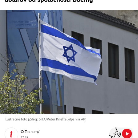
Ilustračné foto (Zdroj: SITA/Peter Kneffel/dpa via AP)
© Zoznam/
TASR