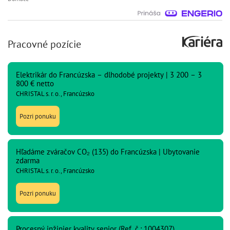
Pracovné pozície
Elektrikár do Francúzska – dlhodobé projekty | 3 200 – 3
800 € netto
CHRISTAL s. r. o., Francúzsko
Pozri ponuku
Hľadáme zváračov CO₂ (135) do Francúzska | Ubytovanie
zdarma
CHRISTAL s. r. o., Francúzsko
Pozri ponuku
Procesný inžinier kvality senior (Ref. č.: 1004307)