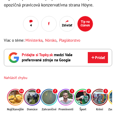
opozičná pravicová konzervatívna strana Höyre.
Tip na
4
Zdieľať
článok
Viac o téme:
Ministerka
,
Nórsko
,
Plagiátorstvo
Pridajte si Topky.sk
medzi Vaše
Pridať
preferované zdroje na Google
Nahlásiť chybu
16
2
7
3
7
3
Najčítanejšie
Domáce
Zahraničné
Prominenti
Šport
Krimi
Zaují