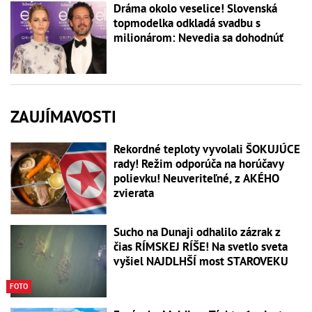
Dráma okolo veselice! Slovenská
topmodelka odkladá svadbu s
milionárom: Nevedia sa dohodnúť
ZAUJÍMAVOSTI
Rekordné teploty vyvolali ŠOKUJÚCE
rady! Režim odporúča na horúčavy
polievku! Neuveriteľné, z AKÉHO
zvierata
Sucho na Dunaji odhalilo zázrak z
čias RÍMSKEJ RÍŠE! Na svetlo sveta
vyšiel NAJDLHŠÍ most STAROVEKU
FOTO