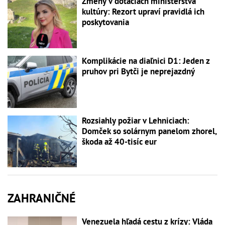
Zmeny v dotáciách ministerstva
kultúry: Rezort upraví pravidlá ich
poskytovania
Komplikácie na diaľnici D1: Jeden z
pruhov pri Bytči je neprejazdný
Rozsiahly požiar v Lehniciach:
Domček so solárnym panelom zhorel,
škoda až 40-tisíc eur
ZAHRANIČNÉ
Venezuela hľadá cestu z krízy: Vláda