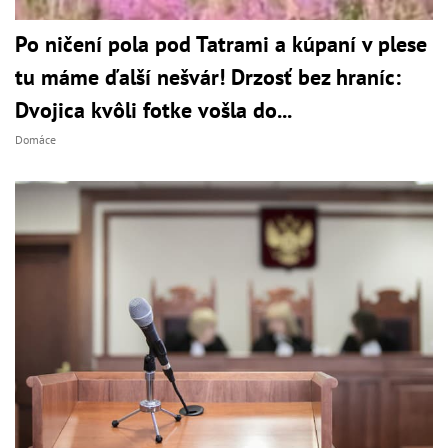
Po ničení pola pod Tatrami a kúpaní v plese
tu máme ďalší nešvár! Drzosť bez hraníc:
Dvojica kvôli fotke vošla do...
Domáce