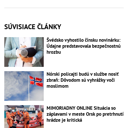
SÚVISIACE ČLÁNKY
Švédsko vyhostilo čínsku novinárku:
Údajne predstavovala bezpečnostnú
hrozbu
Nórski policajti budú v službe nosiť
zbraň: Dôvodom sú vyhrážky voči
moslimom
MIMORIADNY ONLINE Situácia so
záplavami v meste Orsk po pretrhnutí
hrádze je kritická