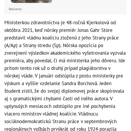
Reklama
Ministerkou zdravotníctva je 48-ročná Kjerkolová od
októbra 2021, keď nórsky premiér Jonas Gahr Störe
predstavil vládnu koalíciu zloženú z jeho Strany práce
(A/Ap) a Strany stredu (Sp). Nórska opozícia po
zverejnení výsledkov akademického vyšetrovania vyzvala
premiéra, aby povedal, či má ministerka jeho dôveru. Ide
pritom tento rok už o druhý prípad plagiátorstva v
nórskej vláde. V januári odstúpila z postu ministerky pre
výskum a vyššie vzdelanie Sandra Borchová. Jeden
študent zistil, že do svojej diplomovej práce skopírovala
aj s gramatickými chybami časti od iného autora. V
uplynulých mesiacoch odstúpilo pre iné pochybenia
viacero ministrov vládnej koalície. Vládnucu
sociálnodemokratickú Stranu práce v septembrových
regionálnych voľbách prvýkrát od roku 1924 porazila