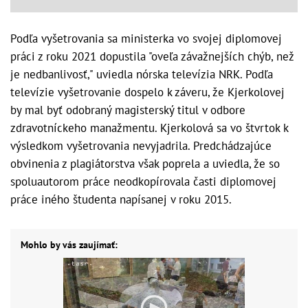
Podľa vyšetrovania sa ministerka vo svojej diplomovej
práci z roku 2021 dopustila "oveľa závažnejších chýb, než
je nedbanlivosť," uviedla nórska televízia NRK. Podľa
televízie vyšetrovanie dospelo k záveru, že Kjerkolovej
by mal byť odobraný magisterský titul v odbore
zdravotníckeho manažmentu. Kjerkolová sa vo štvrtok k
výsledkom vyšetrovania nevyjadrila. Predchádzajúce
obvinenia z plagiátorstva však poprela a uviedla, že so
spoluautorom práce neodkopírovala časti diplomovej
práce iného študenta napísanej v roku 2015.
Mohlo by vás zaujímať: