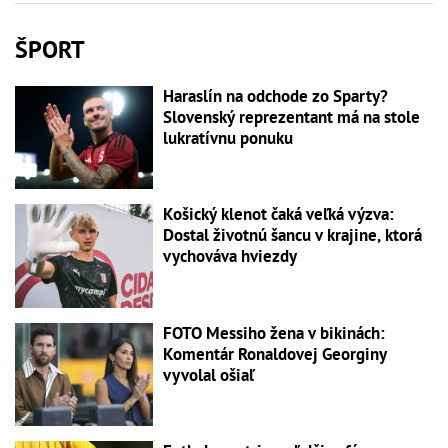
ŠPORT
Haraslín na odchode zo Sparty?
Slovenský reprezentant má na stole
lukratívnu ponuku
Košický klenot čaká veľká výzva:
Dostal životnú šancu v krajine, ktorá
vychováva hviezdy
FOTO Messiho žena v bikinách:
Komentár Ronaldovej Georginy
vyvolal ošiaľ