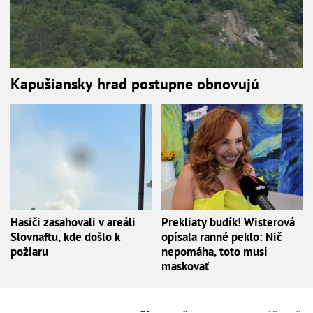
Kapušiansky hrad postupne obnovujú
Hasiči zasahovali v areáli
Prekliaty budík! Wisterová
Slovnaftu, kde došlo k
opísala ranné peklo: Nič
požiaru
nepomáha, toto musí
maskovať