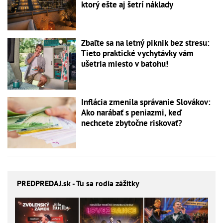
ktorý ešte aj šetrí náklady
Zbaľte sa na letný piknik bez stresu:
Tieto praktické vychytávky vám
ušetria miesto v batohu!
Inflácia zmenila správanie Slovákov:
Ako narábať s peniazmi, keď
nechcete zbytočne riskovať?
PREDPREDAJ
.sk - Tu sa rodia zážitky