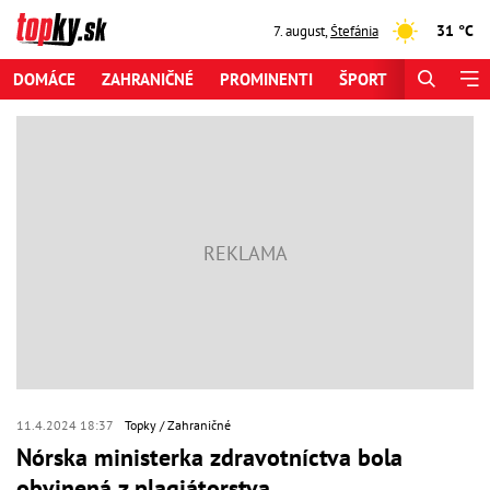
31 °C
7. august
,
Štefánia
DOMÁCE
ZAHRANIČNÉ
PROMINENTI
ŠPORT
ZAUJÍMAV
11.4.2024 18:37
Topky
Zahraničné
Nórska ministerka zdravotníctva bola
obvinená z plagiátorstva