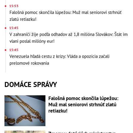
15:53
Falošná pomoc skončila lúpežou: Muž mal seniorovi strhnúť
zlatú retiazku!
15:45
V zahraničí žije podľa odhadov až 1,8 milióna Slovákov: Štát im
vlani poslal milióny eur!
15:45
Venezuela hľadá cestu z krízy: Vláda a opozícia začali
prelomové rokovania
DOMÁCE SPRÁVY
Falošná pomoc skončila lúpežou:
Muž mal seniorovi strhnúť zlatú
retiazku!