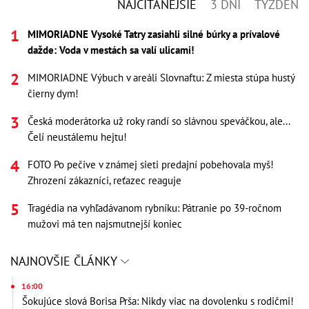
NAJČÍTANEJŠIE
3 DNI
TÝŽDEŇ
MIMORIADNE Vysoké Tatry zasiahli silné búrky a prívalové
dažde: Voda v mestách sa valí ulicami!
MIMORIADNE Výbuch v areáli Slovnaftu: Z miesta stúpa hustý
čierny dym!
Česká moderátorka už roky randí so slávnou speváčkou, ale...
Čelí neustálemu hejtu!
FOTO Po pečive v známej sieti predajní pobehovala myš!
Zhrození zákazníci, reťazec reaguje
Tragédia na vyhľadávanom rybníku: Pátranie po 39-ročnom
mužovi má ten najsmutnejší koniec
NAJNOVŠIE ČLÁNKY
16:00
Šokujúce slová Borisa Prša: Nikdy viac na dovolenku s rodičmi!