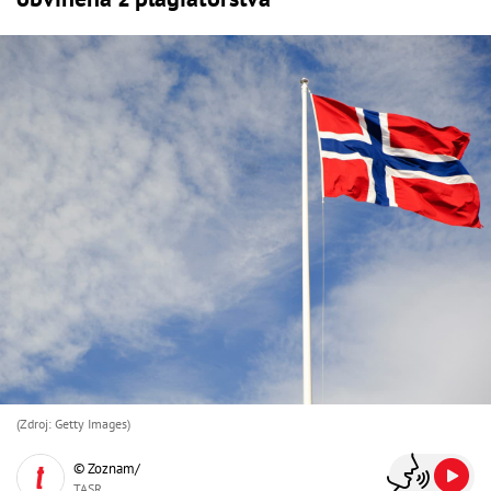
(Zdroj: Getty Images)
© Zoznam/
TASR