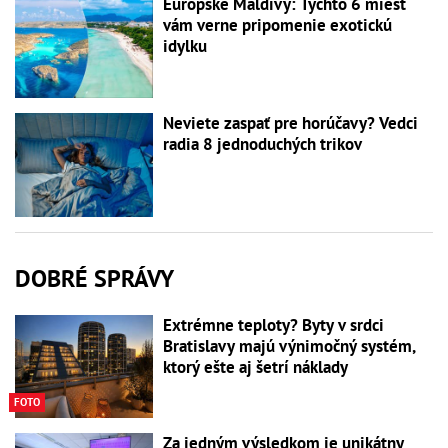
Európske Maldivy: Týchto 6 miest
vám verne pripomenie exotickú
idylku
Neviete zaspať pre horúčavy? Vedci
radia 8 jednoduchých trikov
DOBRÉ SPRÁVY
Extrémne teploty? Byty v srdci
Bratislavy majú výnimočný systém,
ktorý ešte aj šetrí náklady
FOTO
Za jedným výsledkom je unikátny