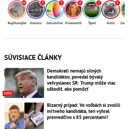
16
3
5
4
7
5
Najčítanejšie
Domáce
Zahraničné
Prominenti
Šport
Krimi
Zaují
SÚVISIACE ČLÁNKY
Demokrati nemajú silných
kandidátov, povedal bývalý
veľvyslanec SR: Trump môže viac
uškodiť, ako pomôcť
FOTO
Bizarný prípad: Vo voľbách si zvolili
mŕtveho kandidáta, ten vyhral
presvedčivo s 85 percentami!