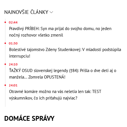
NAJNOVŠIE ČLÁNKY
02:44
Pravdivý PRÍBEH: Syn ma prijal do svojho domu, no jeden
nočný rozhovor všetko zmenil
01:30
Bolestivé tajomstvo Zdeny Studenkovej: V mladosti podstúpila
interrupciu!
24:10
ŤAŽKÝ OSUD slovenskej legendy (†84): Prišla o dve deti aj o
manžela... Zomrela OPUSTENÁ!
24:01
Otravné komáre možno na vás neletia len tak: TEST
výskumníkov, čo ich priťahujú najviac?
DOMÁCE SPRÁVY