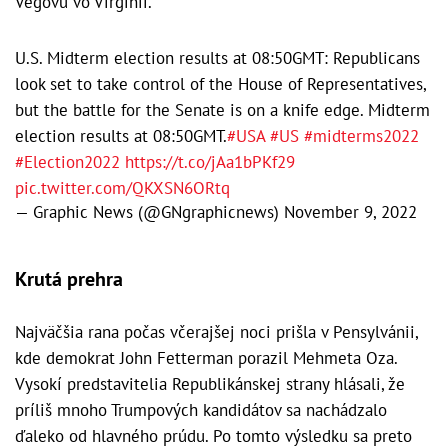
Vegovú vo Virgínii.
U.S. Midterm election results at 08:50GMT: Republicans
look set to take control of the House of Representatives,
but the battle for the Senate is on a knife edge. Midterm
election results at 08:50GMT.
#USA
#US
#midterms2022
#Election2022
https://t.co/jAa1bPKf29
pic.twitter.com/QKXSN6ORtq
— Graphic News (@GNgraphicnews)
November 9, 2022
Krutá prehra
Najväčšia rana počas včerajšej noci prišla v Pensylvánii,
kde demokrat John Fetterman porazil Mehmeta Oza.
Vysokí predstavitelia Republikánskej strany hlásali, že
príliš mnoho Trumpových kandidátov sa nachádzalo
ďaleko od hlavného prúdu. Po tomto výsledku sa preto