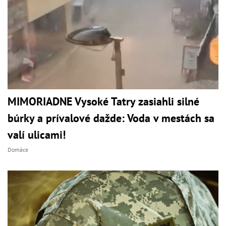
MIMORIADNE Vysoké Tatry zasiahli silné
búrky a prívalové dažde: Voda v mestách sa
valí ulicami!
Domáce