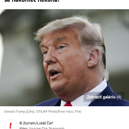
Zobraziť galériu
(4)
Donald Trump (Zdroj: SITA/AP Photo/Evan Vucci, File)
© Zoznam/Lukáš Čief
Video
: Youtube/The Telepgraph