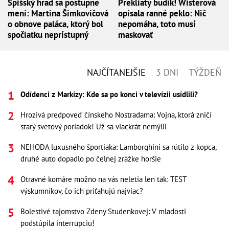
Spišský hrad sa postupne
Prekliaty budík! Wisterová
mení: Martina Šimkovičová
opísala ranné peklo: Nič
o obnove paláca, ktorý bol
nepomáha, toto musí
spočiatku neprístupný
maskovať
NAJČÍTANEJŠIE
3 DNI
TÝŽDEŇ
Odídenci z Markízy: Kde sa po konci v televízii usídlili?
Hrozivá predpoveď čínskeho Nostradama: Vojna, ktorá zničí
starý svetový poriadok! Už sa viackrát nemýlil
NEHODA luxusného športiaka: Lamborghini sa rútilo z kopca,
druhé auto dopadlo po čelnej zrážke horšie
Otravné komáre možno na vás neletia len tak: TEST
výskumníkov, čo ich priťahujú najviac?
Bolestivé tajomstvo Zdeny Studenkovej: V mladosti
podstúpila interrupciu!