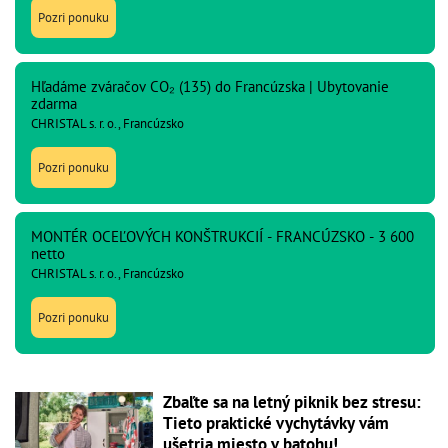
Pozri ponuku
Hľadáme zváračov CO₂ (135) do Francúzska | Ubytovanie
zdarma
CHRISTAL s. r. o., Francúzsko
Pozri ponuku
MONTÉR OCEĽOVÝCH KONŠTRUKCIÍ - FRANCÚZSKO - 3 600
netto
CHRISTAL s. r. o., Francúzsko
Pozri ponuku
Zbaľte sa na letný piknik bez stresu:
Tieto praktické vychytávky vám
ušetria miesto v batohu!