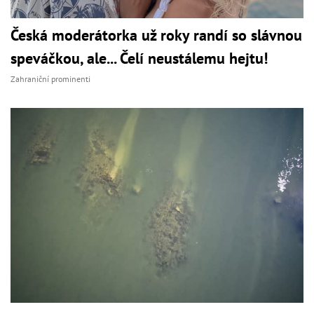
Česká moderátorka už roky randí so slávnou
speváčkou, ale... Čelí neustálemu hejtu!
Zahraniční prominenti