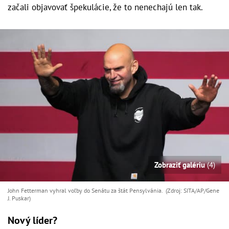
začali objavovať špekulácie, že to nenechajú len tak.
Zobraziť galériu
(4)
John Fetterman vyhral voľby do Senátu za štát Pensylvánia. (Zdroj: SITA/AP/Gene
J. Puskar)
Nový líder?