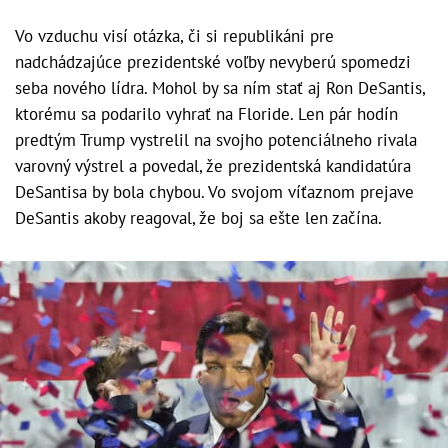
Vo vzduchu visí otázka, či si republikáni pre
nadchádzajúce prezidentské voľby nevyberú spomedzi
seba nového lídra. Mohol by sa ním stať aj Ron DeSantis,
ktorému sa podarilo vyhrať na Floride. Len pár hodín
predtým Trump vystrelil na svojho potenciálneho rivala
varovný výstrel a povedal, že prezidentská kandidatúra
DeSantisa by bola chybou. Vo svojom víťaznom prejave
DeSantis akoby reagoval, že boj sa ešte len začína.