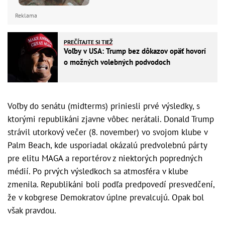
Reklama
PREČÍTAJTE SI TIEŽ
Voľby v USA: Trump bez dôkazov opäť hovorí
o možných volebných podvodoch
Voľby do senátu (midterms) priniesli prvé výsledky, s
ktorými republikáni zjavne vôbec nerátali. Donald Trump
strávil utorkový večer (8. november) vo svojom klube v
Palm Beach, kde usporiadal okázalú predvolebnú párty
pre elitu MAGA a reportérov z niektorých popredných
médií. Po prvých výsledkoch sa atmosféra v klube
zmenila. Republikáni boli podľa predpovedí presvedčení,
že v kobgrese Demokratov úplne prevalcujú. Opak bol
však pravdou.