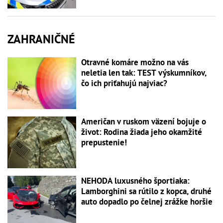
ZAHRANIČNÉ
Otravné komáre možno na vás
neletia len tak: TEST výskumníkov,
čo ich priťahujú najviac?
Američan v ruskom väzení bojuje o
život: Rodina žiada jeho okamžité
prepustenie!
NEHODA luxusného športiaka:
Lamborghini sa rútilo z kopca, druhé
auto dopadlo po čelnej zrážke horšie