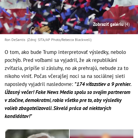
Zobraziť galériu
(4)
Ron DeSantis (Zdroj: SITA/AP Photo/Rebecca Blackwell)
O tom, ako bude Trump interpretovať výsledky, nebolo
pochýb. Pred voľbami sa vyjadril, že ak republikáni
zvíťazia, pripíše si zásluhy, no ak prehrajú, nebude za to
nikoho viniť. Počas včerajšej noci sa na sociálnej sieti
naposledy vyjadril nasledovne:
"174 víťazstiev a 9 prehier.
Úžasný večer! Fake News Media spolu so svojím partnerom
v zločine, demokratmi, robia všetko pre to, aby výsledky
volieb zbagatelizovali. Skvelá práca od niektorých
kandidátov!"