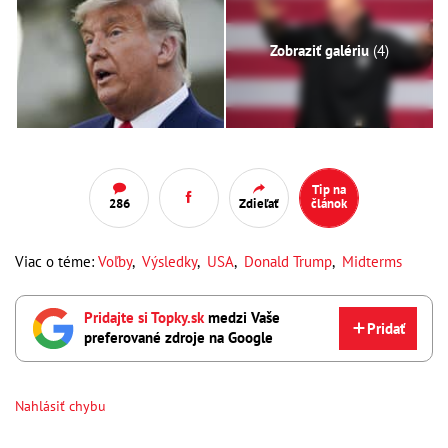
Zobraziť galériu
(4)
Tip na
286
Zdieľať
článok
Viac o téme:
Voľby
,
Výsledky
,
USA
,
Donald Trump
,
Midterms
Pridajte si Topky.sk
medzi Vaše
Pridať
preferované zdroje na Google
Nahlásiť chybu