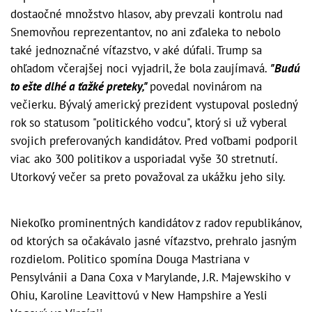
dostaočné množstvo hlasov, aby prevzali kontrolu nad
Snemovňou reprezentantov, no ani zďaleka to nebolo
také jednoznačné víťazstvo, v aké dúfali. Trump sa
ohľadom včerajšej noci vyjadril, že bola zaujímavá.
"Budú
to ešte dlhé a ťažké preteky,"
povedal novinárom na
večierku. Bývalý americký prezident vystupoval posledný
rok so statusom "politického vodcu", ktorý si už vyberal
svojich preferovaných kandidátov. Pred voľbami podporil
viac ako 300 politikov a usporiadal vyše 30 stretnutí.
Utorkový večer sa preto považoval za ukážku jeho sily.
Niekoľko prominentných kandidátov z radov republikánov,
od ktorých sa očakávalo jasné víťazstvo, prehralo jasným
rozdielom. Politico spomína Douga Mastriana v
Pensylvánii a Dana Coxa v Marylande, J.R. Majewskiho v
Ohiu, Karoline Leavittovú v New Hampshire a Yesli