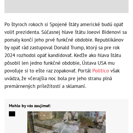
Po štyroch rokoch si Spojené štáty americké budú opäť
voliť prezidenta. Súčasnej hlave štátu Joeovi Bidenovi sa
pomaly končí jeho prvé funkčné obdobie. Republikánov
by opäť rád zastupoval Donald Trump, ktorý sa pre rok
2024 rozhodol opäť kandidovať. Keďže ako hlava štátu
pôsobil len jedno funkčné obdobie, Ústava USA mu
povoľuje si to ešte raz zopakovať. Portál
Politico
však
uvádza, že včerajšia noc bola pre jeho stranu plná
premárnených príležitostí a sklamaní.
Mohlo by vás zaujímať: