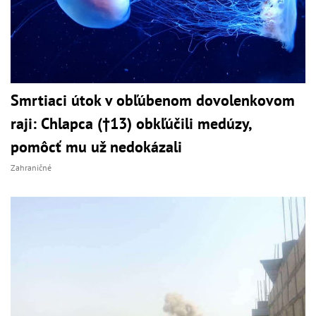
Smrtiaci útok v obľúbenom dovolenkovom
raji: Chlapca (†13) obkľúčili medúzy,
pomôcť mu už nedokázali
Zahraničné