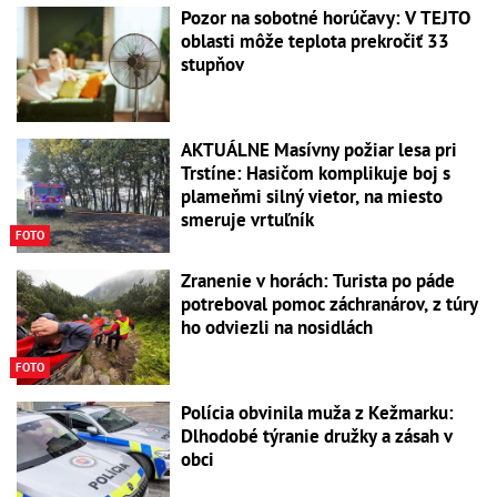
Pozor na sobotné horúčavy: V TEJTO
oblasti môže teplota prekročiť 33
stupňov
AKTUÁLNE Masívny požiar lesa pri
Trstíne: Hasičom komplikuje boj s
plameňmi silný vietor, na miesto
smeruje vrtuľník
FOTO
Zranenie v horách: Turista po páde
potreboval pomoc záchranárov, z túry
ho odviezli na nosidlách
FOTO
Polícia obvinila muža z Kežmarku:
Dlhodobé týranie družky a zásah v
obci