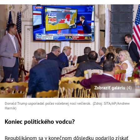
Zobraziť galériu
(4)
Donald Trump usporiadal počas volebnej noci večierok. (Zdroj: SITA/AP/Andrew
Harnik)
Koniec politického vodcu?
Republikánom sa v konečnom dôsledku podarilo získať