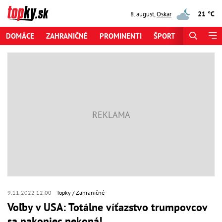
21 °C
8. august
,
Oskar
DOMÁCE
ZAHRANIČNÉ
PROMINENTI
ŠPORT
ZAUJÍMAV
9.11.2022 12:00
Topky
Zahraničné
Voľby v USA: Totálne víťazstvo trumpovcov
sa nakoniec nekoná!