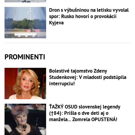
Dron s výbušninou na letisku vyvolal
spor: Rusko hovorí o provokácii
Kyjeva
PROMINENTI
Bolestivé tajomstvo Zdeny
Studenkovej: V mladosti podstúpila
interrupciu!
ŤAŽKÝ OSUD slovenskej legendy
(†84): Prišla o dve deti aj o
manžela... Zomrela OPUSTENÁ!