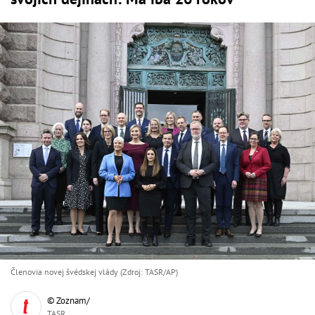
Členovia novej švédskej vlády (Zdroj: TASR/AP)
© Zoznam/
TASR