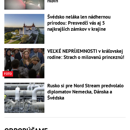
hlbín
Švédsko neláka len nádhernou
prírodou: Presvedčí vás aj 5
najkrajších zámkov v krajine
VEĽKÉ NEPRÍJEMNOSTI v kráľovskej
rodine: Strach o milovanú princeznú!
FOTO
Rusko si pre Nord Stream predvolalo
diplomatov Nemecka, Dánska a
Švédska