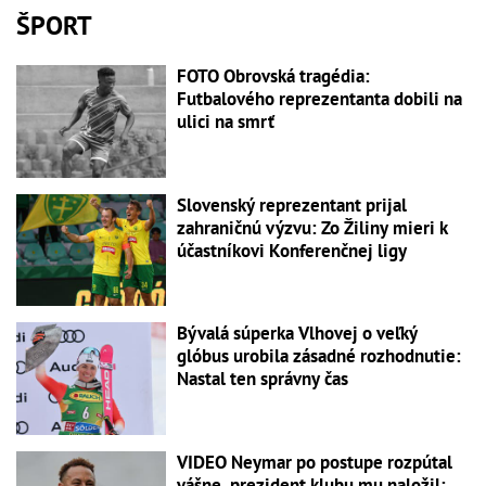
ŠPORT
FOTO Obrovská tragédia:
Futbalového reprezentanta dobili na
ulici na smrť
Slovenský reprezentant prijal
zahraničnú výzvu: Zo Žiliny mieri k
účastníkovi Konferenčnej ligy
Bývalá súperka Vlhovej o veľký
glóbus urobila zásadné rozhodnutie:
Nastal ten správny čas
VIDEO Neymar po postupe rozpútal
vášne, prezident klubu mu naložil: