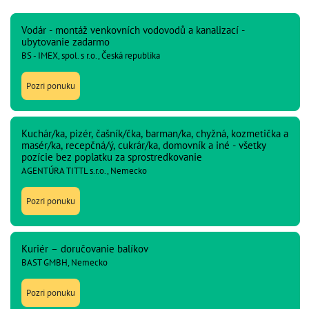
Vodár - montáž venkovních vodovodů a kanalizací -
ubytovanie zadarmo
BS - IMEX, spol. s r.o., Česká republika
Pozri ponuku
Kuchár/ka, pizér, čašník/čka, barman/ka, chyžná, kozmetička a
masér/ka, recepčná/ý, cukrár/ka, domovník a iné - všetky
pozície bez poplatku za sprostredkovanie
AGENTÚRA TITTL s.r.o., Nemecko
Pozri ponuku
Kuriér – doručovanie balíkov
BAST GMBH, Nemecko
Pozri ponuku