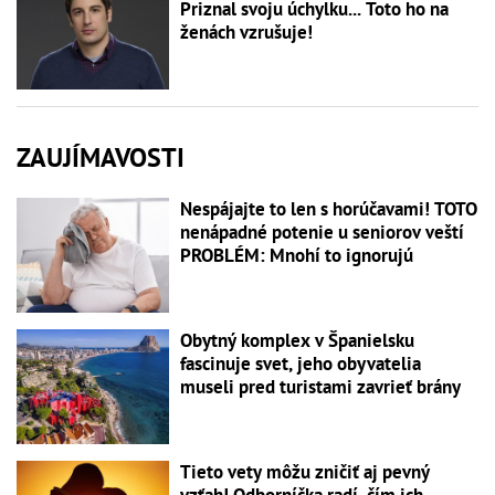
Priznal svoju úchylku... Toto ho na
ženách vzrušuje!
ZAUJÍMAVOSTI
Nespájajte to len s horúčavami! TOTO
nenápadné potenie u seniorov veští
PROBLÉM: Mnohí to ignorujú
Obytný komplex v Španielsku
fascinuje svet, jeho obyvatelia
museli pred turistami zavrieť brány
Tieto vety môžu zničiť aj pevný
vzťah! Odborníčka radí, čím ich