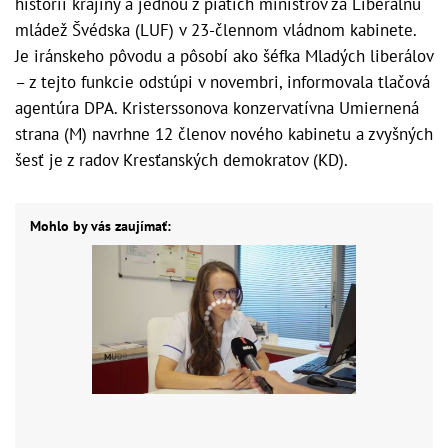
histórii krajiny a jednou z piatich ministrov za Liberálnu
mládež Švédska (LUF) v 23-člennom vládnom kabinete.
Je iránskeho pôvodu a pôsobí ako šéfka Mladých liberálov
– z tejto funkcie odstúpi v novembri, informovala tlačová
agentúra DPA. Kristerssonova konzervatívna Umiernená
strana (M) navrhne 12 členov nového kabinetu a zvyšných
šesť je z radov Kresťanských demokratov (KD).
Mohlo by vás zaujímať: