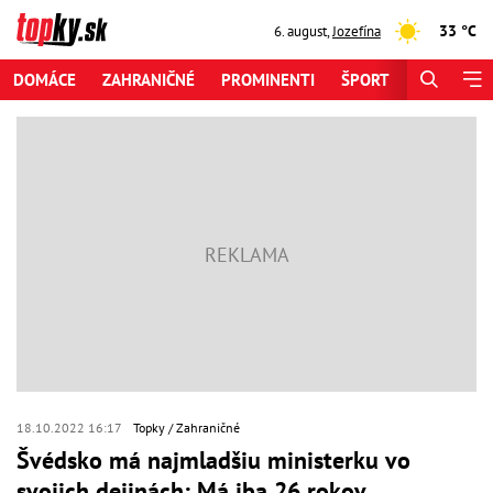
33 °C
6. august
,
Jozefína
DOMÁCE
ZAHRANIČNÉ
PROMINENTI
ŠPORT
ZAUJÍMAV
18.10.2022 16:17
Topky
Zahraničné
Švédsko má najmladšiu ministerku vo
svojich dejinách: Má iba 26 rokov