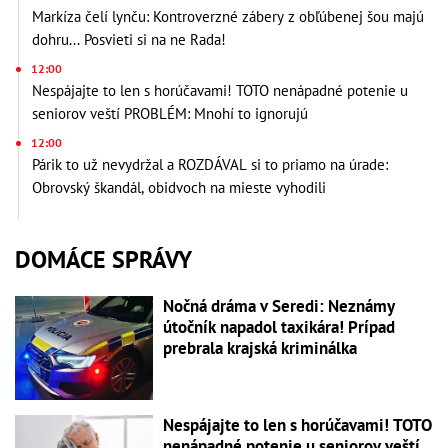
Markíza čelí lynču: Kontroverzné zábery z obľúbenej šou majú
dohru... Posvieti si na ne Rada!
12:00
Nespájajte to len s horúčavami! TOTO nenápadné potenie u
seniorov veští PROBLÉM: Mnohí to ignorujú
12:00
Párik to už nevydržal a ROZDÁVAL si to priamo na úrade:
Obrovský škandál, obidvoch na mieste vyhodili
DOMÁCE SPRÁVY
Nočná dráma v Seredi: Neznámy
útočník napadol taxikára! Prípad
prebrala krajská kriminálka
Nespájajte to len s horúčavami! TOTO
nenápadné potenie u seniorov veští