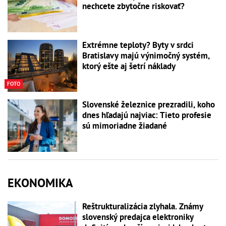
nechcete zbytočne riskovať?
Extrémne teploty? Byty v srdci
Bratislavy majú výnimočný systém,
ktorý ešte aj šetrí náklady
FOTO
Slovenské železnice prezradili, koho
dnes hľadajú najviac: Tieto profesie
sú mimoriadne žiadané
EKONOMIKA
Reštrukturalizácia zlyhala. Známy
slovenský predajca elektroniky