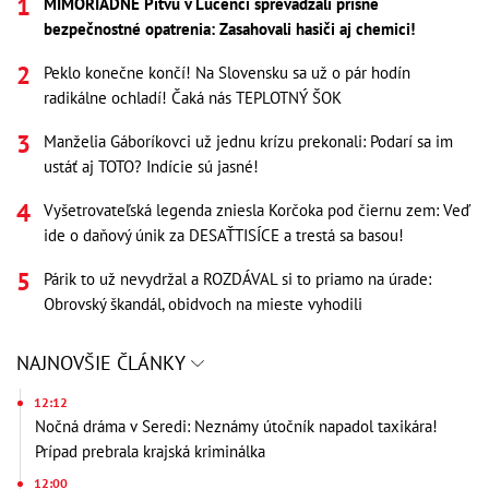
MIMORIADNE Pitvu v Lučenci sprevádzali prísne
bezpečnostné opatrenia: Zasahovali hasiči aj chemici!
Peklo konečne končí! Na Slovensku sa už o pár hodín
radikálne ochladí! Čaká nás TEPLOTNÝ ŠOK
Manželia Gáboríkovci už jednu krízu prekonali: Podarí sa im
ustáť aj TOTO? Indície sú jasné!
Vyšetrovateľská legenda zniesla Korčoka pod čiernu zem: Veď
ide o daňový únik za DESAŤTISÍCE a trestá sa basou!
Párik to už nevydržal a ROZDÁVAL si to priamo na úrade:
Obrovský škandál, obidvoch na mieste vyhodili
NAJNOVŠIE ČLÁNKY
12:12
Nočná dráma v Seredi: Neznámy útočník napadol taxikára!
Prípad prebrala krajská kriminálka
12:00