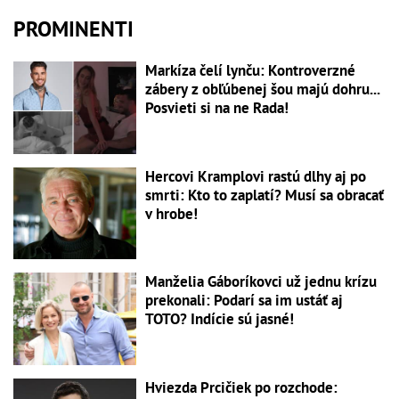
PROMINENTI
Markíza čelí lynču: Kontroverzné
zábery z obľúbenej šou majú dohru...
Posvieti si na ne Rada!
Hercovi Kramplovi rastú dlhy aj po
smrti: Kto to zaplatí? Musí sa obracať
v hrobe!
Manželia Gáboríkovci už jednu krízu
prekonali: Podarí sa im ustáť aj
TOTO? Indície sú jasné!
Hviezda Prcičiek po rozchode: