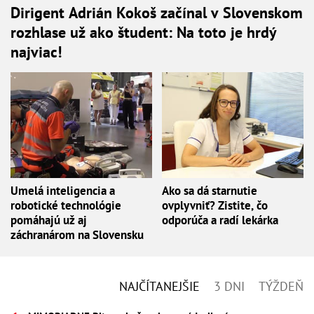
Dirigent Adrián Kokoš začínal v Slovenskom
rozhlase už ako študent: Na toto je hrdý
najviac!
Umelá inteligencia a
Ako sa dá starnutie
robotické technológie
ovplyvniť? Zistite, čo
pomáhajú už aj
odporúča a radí lekárka
záchranárom na Slovensku
NAJČÍTANEJŠIE
3 DNI
TÝŽDEŇ