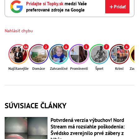
Pridajte si Topky.sk
medzi Vaše
Pridať
preferované zdroje na Google
Nahlásiť chybu
16
2
6
1
7
6
Najčítanejšie
Domáce
Zahraničné
Prominenti
Šport
Krimi
Zaují
SÚVISIACE ČLÁNKY
Potvrdená verzia výbuchov! Nord
Stream má rozsiahle poškodenia:
Švédsko zverejnilo prvé zábery z