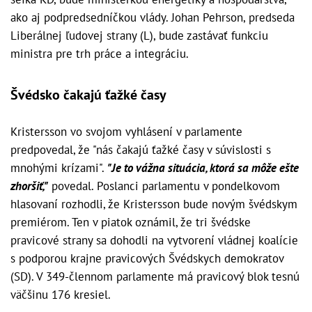
ako aj podpredsedníčkou vlády. Johan Pehrson, predseda
Liberálnej ľudovej strany (L), bude zastávať funkciu
ministra pre trh práce a integráciu.
Švédsko čakajú ťažké časy
Kristersson vo svojom vyhlásení v parlamente
predpovedal, že "nás čakajú ťažké časy v súvislosti s
mnohými krízami".
"Je to vážna situácia, ktorá sa môže ešte
zhoršiť,"
povedal. Poslanci parlamentu v pondelkovom
hlasovaní rozhodli, že Kristersson bude novým švédskym
premiérom. Ten v piatok oznámil, že tri švédske
pravicové strany sa dohodli na vytvorení vládnej koalície
s podporou krajne pravicových Švédskych demokratov
(SD). V 349-člennom parlamente má pravicový blok tesnú
väčšinu 176 kresiel.