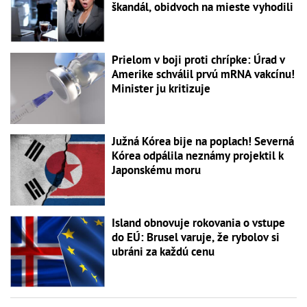
škandál, obidvoch na mieste vyhodili
Prielom v boji proti chrípke: Úrad v
Amerike schválil prvú mRNA vakcínu!
Minister ju kritizuje
Južná Kórea bije na poplach! Severná
Kórea odpálila neznámy projektil k
Japonskému moru
Island obnovuje rokovania o vstupe
do EÚ: Brusel varuje, že rybolov si
ubráni za každú cenu