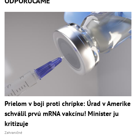
ODPORÚČAME
Prielom v boji proti chrípke: Úrad v Amerike
schválil prvú mRNA vakcínu! Minister ju
kritizuje
Zahraničné