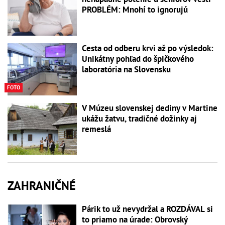
PROBLÉM: Mnohí to ignorujú
Cesta od odberu krvi až po výsledok:
Unikátny pohľad do špičkového
laboratória na Slovensku
FOTO
V Múzeu slovenskej dediny v Martine
ukážu žatvu, tradičné dožinky aj
remeslá
ZAHRANIČNÉ
Párik to už nevydržal a ROZDÁVAL si
to priamo na úrade: Obrovský