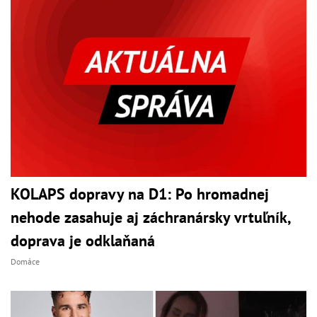
KOLAPS dopravy na D1: Po hromadnej
nehode zasahuje aj záchranársky vrtuľník,
doprava je odklaňaná
Domáce