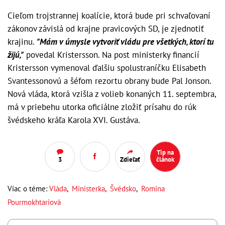
Cieľom trojstrannej koalície, ktorá bude pri schvaľovaní
zákonov závislá od krajne pravicových SD, je zjednotiť
krajinu.
"Mám v úmysle vytvoriť vládu pre všetkých, ktorí tu
žijú,"
povedal Kristersson. Na post ministerky financií
Kristersson vymenoval ďalšiu spolustraníčku Elisabeth
Svantessonovú a šéfom rezortu obrany bude Pal Jonson.
Nová vláda, ktorá vzišla z volieb konaných 11. septembra,
má v priebehu utorka oficiálne zložiť prísahu do rúk
švédskeho kráľa Karola XVI. Gustáva.
Tip na
3
Zdieľať
článok
Viac o téme:
Vláda
,
Ministerka
,
Švédsko
,
Romina
Pourmokhtariová