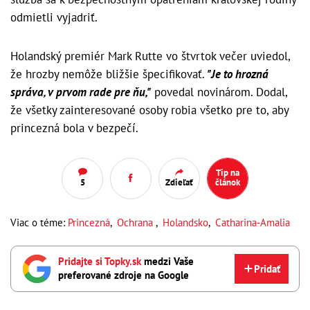
odmietli vyjadriť.
Holandský premiér Mark Rutte vo štvrtok večer uviedol,
že hrozby nemôže bližšie špecifikovať.
"Je to hrozná
správa, v prvom rade pre ňu,"
povedal novinárom. Dodal,
že všetky zainteresované osoby robia všetko pre to, aby
princezná bola v bezpečí.
Tip na
5
Zdieľať
článok
Viac o téme:
Princezná
,
Ochrana
,
Holandsko
,
Catharina-Amalia
Pridajte si Topky.sk
medzi Vaše
Pridať
preferované zdroje na Google