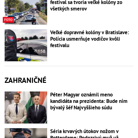
festival sa tvoria veľké kolóny zo
všetkých smerov
FOTO
Veľké dopravné kolóny v Bratislave:
Polícia usmerňuje vodičov kvôli
festivalu
ZAHRANIČNÉ
Péter Magyar oznámil meno
kandidáta na prezidenta: Bude ním
bývalý šéf Najvyššieho súdu
Séria krvavých útokov nožom v
Rotterdame: Podozrivý muž už