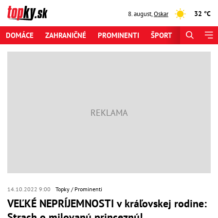
32 °C
8. august
,
Oskar
DOMÁCE
ZAHRANIČNÉ
PROMINENTI
ŠPORT
ZAUJÍMAV
14.10.2022 9:00
Topky
Prominenti
VEĽKÉ NEPRÍJEMNOSTI v kráľovskej rodine:
Strach o milovanú princeznú!