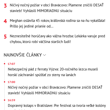
Ničivý nočný požiar v obci Braväcovo: Plamene zničili DESAŤ
stavieb! Vyhlásili MIMORIADNU situáciu
Meghan oslávila 45 rokov, kráľovská rodina sa na ňu vykašľala!
Prišlo jej jediné prianie od...
Neznesiteľné horúčavy ako vážna hrozba: Lekárka varuje pred
chybou, ktorú robí väčšina starších ľudí!
NAJNOVŠIE ČLÁNKY
17:07
Nebezpečný pád z ferraty Výzva: 20-ročného lezca museli
horskí záchranári spúšťať zo steny na lanách
17:00
Ničivý nočný požiar v obci Braväcovo: Plamene zničili DESAŤ
stavieb! Vyhlásili MIMORIADNU situáciu
16:59
Dopravný kolaps v Bratislave: Pre festival sa tvoria veľké kolóny