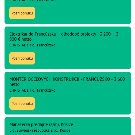
Pozri ponuku
Elektrikár do Francúzska – dlhodobé projekty | 3 200 – 3
800 € netto
CHRISTAL s. r. o., Francúzsko
Pozri ponuku
MONTÉR OCEĽOVÝCH KONŠTRUKCIÍ - FRANCÚZSKO - 3 600
netto
CHRISTAL s. r. o., Francúzsko
Pozri ponuku
Manažérka predajne (ž/m), Košice
Lidl Slovenská republika, s.r.o., Košice