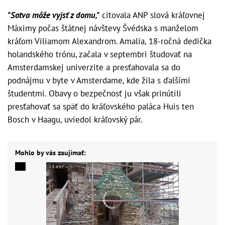
"Sotva môže vyjsť z domu,"
citovala ANP slová kráľovnej
Máximy počas štátnej návštevy Švédska s manželom
kráľom Viliamom Alexandrom. Amalia, 18-ročná dedička
holandského trónu, začala v septembri študovať na
Amsterdamskej univerzite a presťahovala sa do
podnájmu v byte v Amsterdame, kde žila s ďalšími
študentmi. Obavy o bezpečnosť ju však prinútili
presťahovať sa späť do kráľovského paláca Huis ten
Bosch v Haagu, uviedol kráľovský pár.
Mohlo by vás zaujímať: