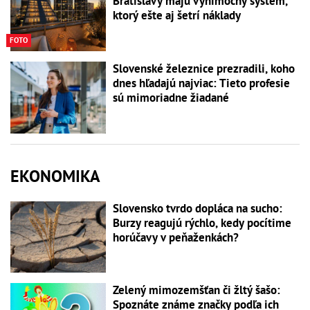
Bratislavy majú výnimočný systém,
ktorý ešte aj šetrí náklady
FOTO
Slovenské železnice prezradili, koho
dnes hľadajú najviac: Tieto profesie
sú mimoriadne žiadané
EKONOMIKA
Slovensko tvrdo dopláca na sucho:
Burzy reagujú rýchlo, kedy pocítime
horúčavy v peňaženkách?
Zelený mimozemšťan či žltý šašo:
Spoznáte známe značky podľa ich