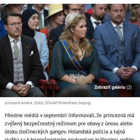
Zobraziť galériu
(2)
princezná Amália (Zdroj: SITA/AP Photo/Peter Dejong)
Miestne médiá v septembri informovali, že princezná má
zvýšený bezpečnostný režimom pre obavy z únosu alebo
útoku zločineckých gangov. Holandská polícia a tajná
služba sa k bezpečnostným opatreniam kráľovskej rodiny