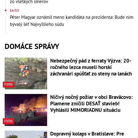
zo všetkých smerov
16:55
Péter Magyar oznámil meno kandidáta na prezidenta: Bude ním
bývalý šéf Najvyššieho súdu
DOMÁCE SPRÁVY
Nebezpečný pád z ferraty Výzva: 20-
ročného lezca museli horskí
záchranári spúšťať zo steny na lanách
FOTO
Ničivý nočný požiar v obci Braväcovo:
Plamene zničili DESAŤ stavieb!
Vyhlásili MIMORIADNU situáciu
FOTO
Dopravný kolaps v Bratislave: Pre