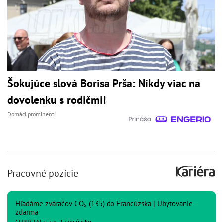
Šokujúce slová Borisa Prša: Nikdy viac na
dovolenku s rodičmi!
Domáci prominenti
Pracovné pozície
Hľadáme zváračov CO₂ (135) do Francúzska | Ubytovanie
zdarma
CHRISTAL s. r. o., Francúzsko