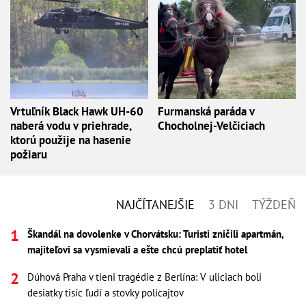
Vrtuľník Black Hawk UH-60
Furmanská paráda v
naberá vodu v priehrade,
Chocholnej-Velčiciach
ktorú použije na hasenie
požiaru
NAJČÍTANEJŠIE
3 DNI
TÝŽDEŇ
Škandál na dovolenke v Chorvátsku: Turisti zničili apartmán,
majiteľovi sa vysmievali a ešte chcú preplatiť hotel
Dúhová Praha v tieni tragédie z Berlína: V uliciach boli
desiatky tisíc ľudí a stovky policajtov