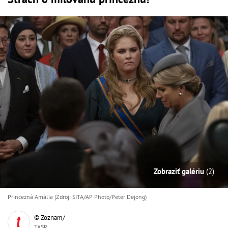
Zobraziť galériu
(2)
Princezná Amália (Zdroj: SITA/AP Photo/Peter Dejong)
© Zoznam/
TASR