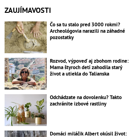
ZAUJÍMAVOSTI
Čo sa tu stalo pred 3000 rokmi?
Archeológovia narazili na záhadné
pozostatky
Rozvod, výpoveď aj zbohom rodine:
Mama štyroch detí zahodila starý
život a utiekla do Talianska
Odchádzate na dovolenku? Takto
zachránite izbové rastliny
Domáci miláčik Albert okúsil život: