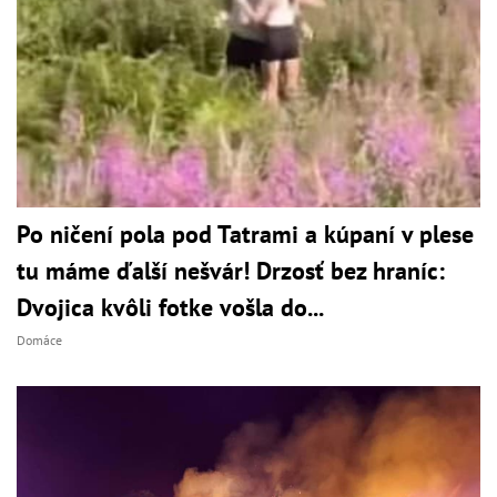
Po ničení pola pod Tatrami a kúpaní v plese
tu máme ďalší nešvár! Drzosť bez hraníc:
Dvojica kvôli fotke vošla do...
Domáce