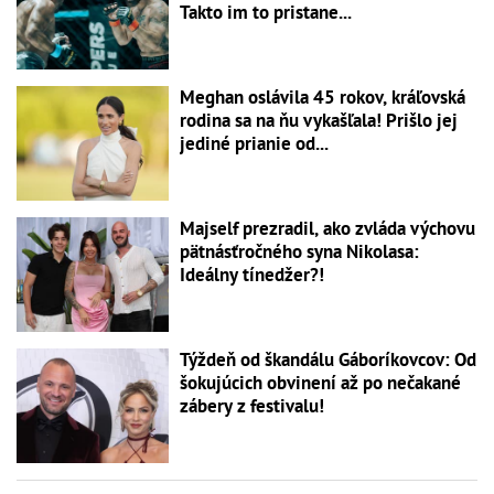
Takto im to pristane...
Meghan oslávila 45 rokov, kráľovská
rodina sa na ňu vykašľala! Prišlo jej
jediné prianie od...
Majself prezradil, ako zvláda výchovu
pätnásťročného syna Nikolasa:
Ideálny tínedžer?!
Týždeň od škandálu Gáboríkovcov: Od
šokujúcich obvinení až po nečakané
zábery z festivalu!