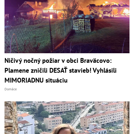
Ničivý nočný požiar v obci Braväcovo:
Plamene zničili DESAŤ stavieb! Vyhlásili
MIMORIADNU situáciu
Domáce