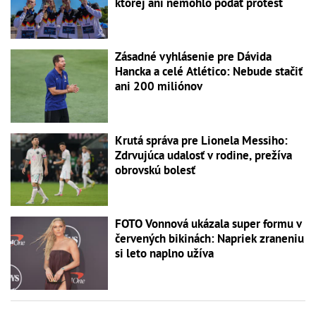
ktorej ani nemohlo podať protest
Zásadné vyhlásenie pre Dávida
Hancka a celé Atlético: Nebude stačiť
ani 200 miliónov
Krutá správa pre Lionela Messiho:
Zdrvujúca udalosť v rodine, prežíva
obrovskú bolesť
FOTO Vonnová ukázala super formu v
červených bikinách: Napriek zraneniu
si leto naplno užíva