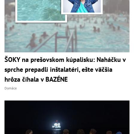
ŠOKY na prešovskom kúpalisku: Naháčku v
sprche prepadli inštalatéri, ešte väčšia
hrôza číhala v BAZÉNE
Domáce