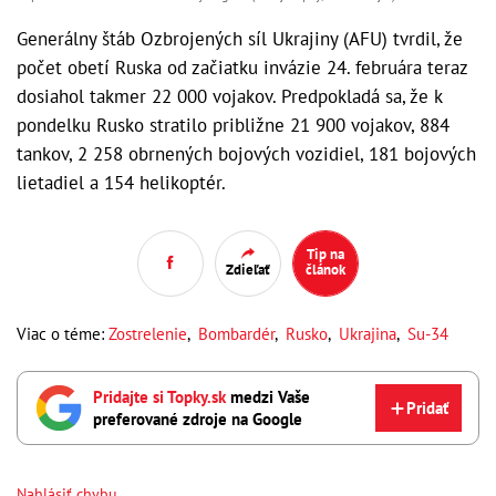
Generálny štáb Ozbrojených síl Ukrajiny (AFU) tvrdil, že
počet obetí Ruska od začiatku invázie 24. februára teraz
dosiahol takmer 22 000 vojakov. Predpokladá sa, že k
pondelku Rusko stratilo približne 21 900 vojakov, 884
tankov, 2 258 obrnených bojových vozidiel, 181 bojových
lietadiel a 154 helikoptér.
Tip na
Zdieľať
článok
Viac o téme:
Zostrelenie
,
Bombardér
,
Rusko
,
Ukrajina
,
Su-34
Pridajte si Topky.sk
medzi Vaše
Pridať
preferované zdroje na Google
Nahlásiť chybu