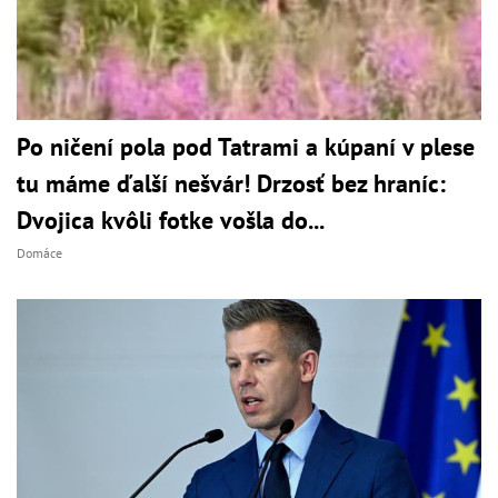
Po ničení pola pod Tatrami a kúpaní v plese
tu máme ďalší nešvár! Drzosť bez hraníc:
Dvojica kvôli fotke vošla do...
Domáce