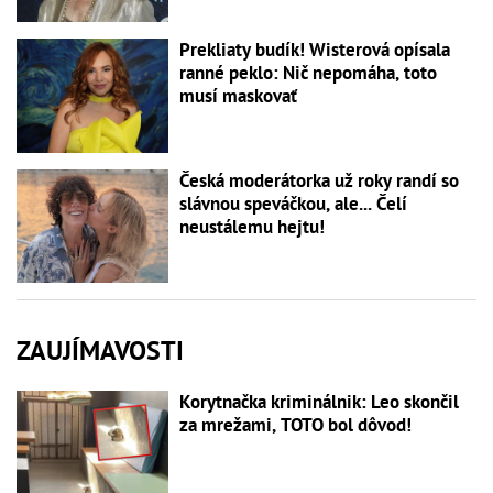
Prekliaty budík! Wisterová opísala
ranné peklo: Nič nepomáha, toto
musí maskovať
Česká moderátorka už roky randí so
slávnou speváčkou, ale... Čelí
neustálemu hejtu!
ZAUJÍMAVOSTI
Korytnačka kriminálnik: Leo skončil
za mrežami, TOTO bol dôvod!