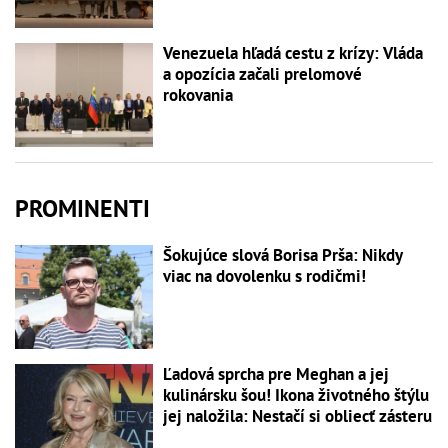
Venezuela hľadá cestu z krízy: Vláda
a opozícia začali prelomové
rokovania
PROMINENTI
Šokujúce slová Borisa Prša: Nikdy
viac na dovolenku s rodičmi!
Ľadová sprcha pre Meghan a jej
kulinársku šou! Ikona životného štýlu
jej naložila: Nestačí si obliecť zásteru