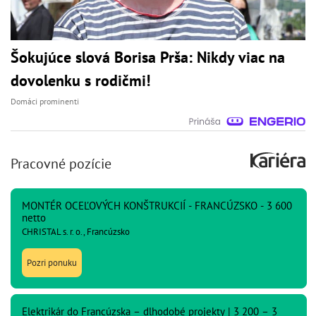
Šokujúce slová Borisa Prša: Nikdy viac na
dovolenku s rodičmi!
Domáci prominenti
Pracovné pozície
MONTÉR OCEĽOVÝCH KONŠTRUKCIÍ - FRANCÚZSKO - 3 600
netto
CHRISTAL s. r. o., Francúzsko
Pozri ponuku
Elektrikár do Francúzska – dlhodobé projekty | 3 200 – 3