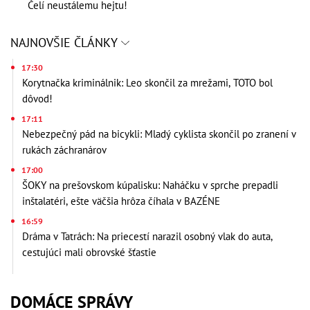
Čelí neustálemu hejtu!
NAJNOVŠIE ČLÁNKY
17:30
Korytnačka kriminálnik: Leo skončil za mrežami, TOTO bol
dôvod!
17:11
Nebezpečný pád na bicykli: Mladý cyklista skončil po zranení v
rukách záchranárov
17:00
ŠOKY na prešovskom kúpalisku: Naháčku v sprche prepadli
inštalatéri, ešte väčšia hrôza číhala v BAZÉNE
16:59
Dráma v Tatrách: Na priecestí narazil osobný vlak do auta,
cestujúci mali obrovské šťastie
DOMÁCE SPRÁVY