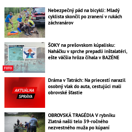
Nebezpečný pád na bicykli: Mladý
cyklista skončil po zranení v rukách
záchranárov
ŠOKY na prešovskom kúpalisku:
Naháčku v sprche prepadli inštalatéri,
ešte väčšia hrôza číhala v BAZÉNE
FOTO
Dráma v Tatrách: Na priecestí narazil
osobný vlak do auta, cestujúci mali
obrovské šťastie
OBROVSKÁ TRAGÉDIA V rybníku
Zlatná našli telo 39-ročného
nezvestného muža po kúpaní