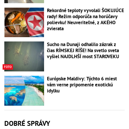
Rekordné teploty vyvolali ŠOKUJÚCE
rady! Režim odporúča na horúčavy
polievku! Neuveriteľné, z AKÉHO
zvierata
Sucho na Dunaji odhalilo zázrak z
čias RÍMSKEJ RÍŠE! Na svetlo sveta
vyšiel NAJDLHŠÍ most STAROVEKU
FOTO
Európske Maldivy: Týchto 6 miest
vám verne pripomenie exotickú
idylku
DOBRÉ SPRÁVY