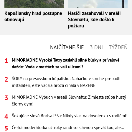
Kapušiansky hrad postupne
Hasiči zasahovali v areáli
obnovujú
Slovnaftu, kde došlo k
požiaru
NAJČÍTANEJŠIE
3 DNI
TÝŽDEŇ
MIMORIADNE Vysoké Tatry zasiahli silné búrky a prívalové
dažde: Voda v mestách sa valí ulicami!
ŠOKY na prešovskom kúpalisku: Naháčku v sprche prepadli
inštalatéri, ešte väčšia hrôza číhala v BAZÉNE
MIMORIADNE Výbuch v areáli Slovnaftu: Z miesta stúpa hustý
čierny dym!
Šokujúce slová Borisa Prša: Nikdy viac na dovolenku s rodičmi!
Česká moderátorka už roky randí so slávnou speváčkou, ale...