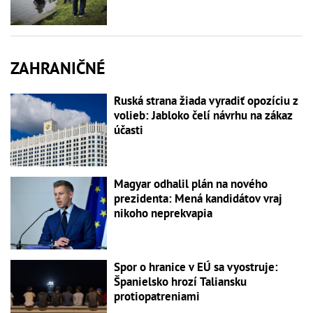
ZAHRANIČNÉ
Ruská strana žiada vyradiť opozíciu z
volieb: Jabloko čelí návrhu na zákaz
účasti
Magyar odhalil plán na nového
prezidenta: Mená kandidátov vraj
nikoho neprekvapia
Spor o hranice v EÚ sa vyostruje:
Španielsko hrozí Taliansku
protiopatreniami