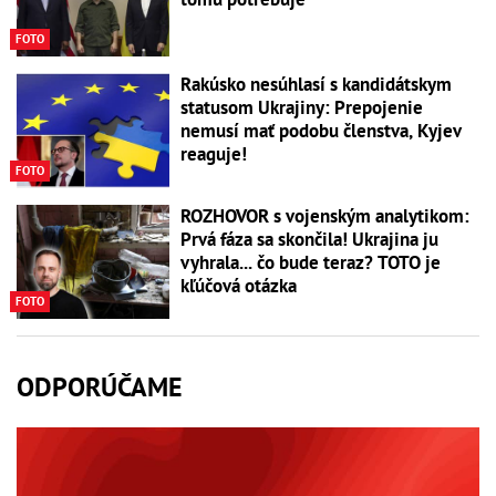
FOTO
Rakúsko nesúhlasí s kandidátskym
statusom Ukrajiny: Prepojenie
nemusí mať podobu členstva, Kyjev
reaguje!
FOTO
ROZHOVOR s vojenským analytikom:
Prvá fáza sa skončila! Ukrajina ju
vyhrala... čo bude teraz? TOTO je
kľúčová otázka
FOTO
ODPORÚČAME