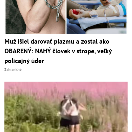
Muž išiel darovať plazmu a zostal ako
OBARENÝ: NAHÝ človek v strope, veľký
policajný úder
Zahraničné