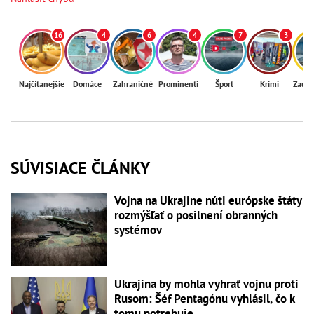
16
4
6
4
7
3
Najčítanejšie
Domáce
Zahraničné
Prominenti
Šport
Krimi
Zaují
SÚVISIACE ČLÁNKY
Vojna na Ukrajine núti európske štáty
rozmýšľať o posilnení obranných
systémov
Ukrajina by mohla vyhrať vojnu proti
Rusom: Šéf Pentagónu vyhlásil, čo k
tomu potrebuje