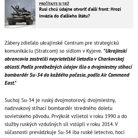
PREČÍTAJTE SI TIEŽ
Rusi chcú údajne otvoriť ďalší front: Hrozí
invázia do ďalšieho štátu?
Zábery zdieľalo ukrajinské Centrum pre strategickú
komunikáciu (Stratcom) so sídlom v Kyjeve.
"Ukrajinskí
obrancovia zostrelili nepriateľské lietadlo v Charkovskej
oblasti.
Podľa predbežných údajov išlo o dvojmiestny stíhací
bombardér Su-34 do každého počasia, podľa Air Command
East."
Suchoj Su-34 je ruský dvojmotorový, dvojmiestny,
nadzvukový stíhací bombardér stredného doletu
sovietskeho pôvodu. Prvýkrát vzlietol v roku 1990 a do
služby ruských vzdušných síl vstúpil v roku 2014. V
súčasnosti prevádzkuje Su-34 iba ruské letectvo, hoci