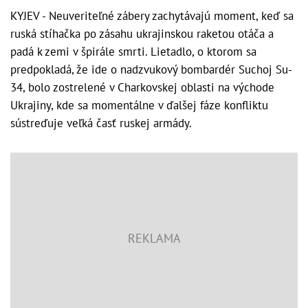
KYJEV - Neuveriteľné zábery zachytávajú moment, keď sa
ruská stíhačka po zásahu ukrajinskou raketou otáča a
padá k zemi v špirále smrti. Lietadlo, o ktorom sa
predpokladá, že ide o nadzvukový bombardér Suchoj Su-
34, bolo zostrelené v Charkovskej oblasti na východe
Ukrajiny, kde sa momentálne v ďalšej fáze konfliktu
sústreďuje veľká časť ruskej armády.