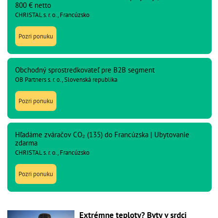
800 € netto
CHRISTAL s. r. o., Francúzsko
Pozri ponuku
Obchodný sprostredkovateľ pre B2B segment
OB Partners s. r. o., Slovenská republika
Pozri ponuku
Hľadáme zváračov CO₂ (135) do Francúzska | Ubytovanie
zdarma
CHRISTAL s. r. o., Francúzsko
Pozri ponuku
Extrémne teploty? Byty v srdci