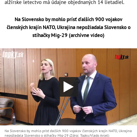
alžírske letectvo má údajne objednaných 14 lietadiel.
Na Slovensko by mohlo prísť ďalších 900 vojakov
členských krajín NATO, Ukrajina nepožiadala Slovensko o
stíhačky Mig-29 (archívne video)
Na Slovensko by mohlo prísť ďalších 900 vojakov členských krajín NATO, Ukrajina
nepožiadala Slovensko o stíhačky Mig-29 (Zdroj: Topky/Vlado Anjel)