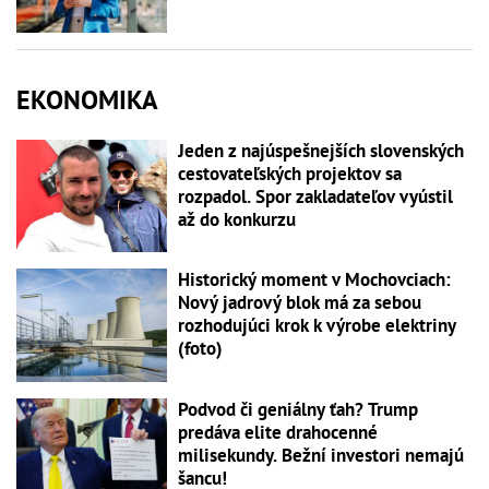
EKONOMIKA
Jeden z najúspešnejších slovenských
cestovateľských projektov sa
rozpadol. Spor zakladateľov vyústil
až do konkurzu
Historický moment v Mochovciach:
Nový jadrový blok má za sebou
rozhodujúci krok k výrobe elektriny
(foto)
Podvod či geniálny ťah? Trump
predáva elite drahocenné
milisekundy. Bežní investori nemajú
šancu!