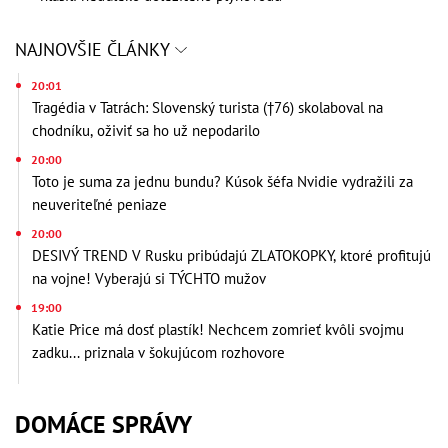
NAJNOVŠIE ČLÁNKY
20:01
Tragédia v Tatrách: Slovenský turista (†76) skolaboval na
chodníku, oživiť sa ho už nepodarilo
20:00
Toto je suma za jednu bundu? Kúsok šéfa Nvidie vydražili za
neuveriteľné peniaze
20:00
DESIVÝ TREND V Rusku pribúdajú ZLATOKOPKY, ktoré profitujú
na vojne! Vyberajú si TÝCHTO mužov
19:00
Katie Price má dosť plastík! Nechcem zomrieť kvôli svojmu
zadku... priznala v šokujúcom rozhovore
DOMÁCE SPRÁVY