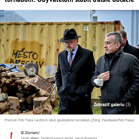
Zobraziť galériu
(3)
Premiér Petr Fiala navštívil obce spustošené tornádom (Zdroj: Facebook/Petr Fiala)
© Zoznam/
TASR,
Video
: TASR/Vladimír Miček, Jakub Popelka