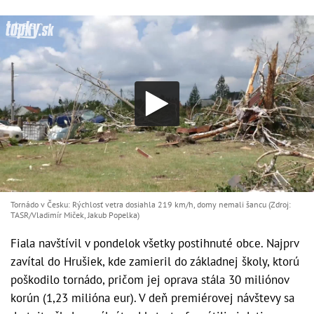
Tornádo v Česku: Rýchlosť vetra dosiahla 219 km/h, domy nemali šancu (Zdroj:
TASR/Vladimír Miček, Jakub Popelka)
Fiala navštívil v pondelok všetky postihnuté obce. Najprv
zavítal do Hrušiek, kde zamieril do základnej školy, ktorú
poškodilo tornádo, pričom jej oprava stála 30 miliónov
korún (1,23 milióna eur). V deň premiérovej návštevy sa