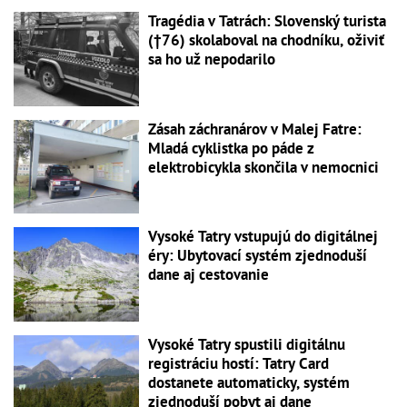
Tragédia v Tatrách: Slovenský turista
(†76) skolaboval na chodníku, oživiť
sa ho už nepodarilo
Zásah záchranárov v Malej Fatre:
Mladá cyklistka po páde z
elektrobicykla skončila v nemocnici
Vysoké Tatry vstupujú do digitálnej
éry: Ubytovací systém zjednoduší
dane aj cestovanie
Vysoké Tatry spustili digitálnu
registráciu hostí: Tatry Card
dostanete automaticky, systém
zjednoduší pobyt aj dane