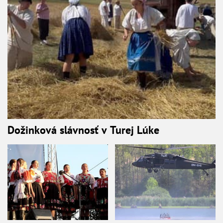
Dožinková slávnosť v Turej Lúke