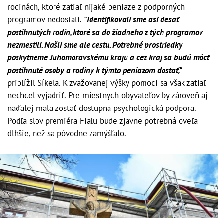
rodinách, ktoré zatiaľ nijaké peniaze z podporných
programov nedostali.
"Identifikovali sme asi desať
postihnutých rodín, ktoré sa do žiadneho z tých programov
nezmestili. Našli sme ale cestu. Potrebné prostriedky
poskytneme Juhomoravskému kraju a cez kraj sa budú môcť
postihnuté osoby a rodiny k týmto peniazom dostať,"
priblížil Síkela. K zvažovanej výšky pomoci sa však zatiaľ
nechcel vyjadriť. Pre miestnych obyvateľov by zároveň aj
naďalej mala zostať dostupná psychologická podpora.
Podľa slov premiéra Fialu bude zjavne potrebná oveľa
dlhšie, než sa pôvodne zamýšľalo.