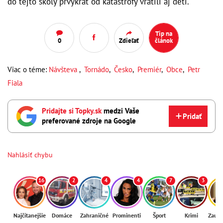
do tejto školy prvýkrát od katastrofy vrátili aj deti.
Tip na
0
Zdieľať
článok
Viac o téme:
Návšteva
,
Tornádo
,
Česko
,
Premiér
,
Obce
,
Petr
Fiala
Pridajte si Topky.sk
medzi Vaše
Pridať
preferované zdroje na Google
Nahlásiť chybu
16
2
4
4
7
3
Najčítanejšie
Domáce
Zahraničné
Prominenti
Šport
Krimi
Zaují