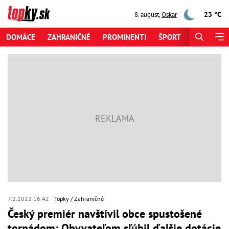
23 °C
8. august
,
Oskar
DOMÁCE
ZAHRANIČNÉ
PROMINENTI
ŠPORT
ZAUJÍMAV
7.2.2022 16:42
Topky
Zahraničné
Český premiér navštívil obce spustošené
tornádom: Obyvateľom sľúbil ďalšie dotácie