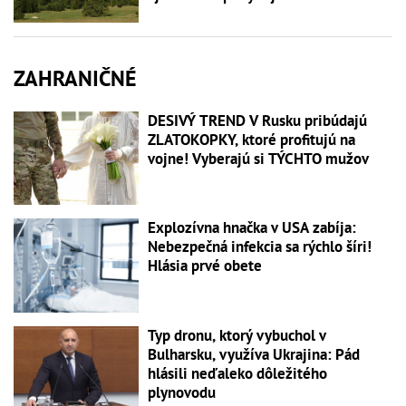
ZAHRANIČNÉ
DESIVÝ TREND V Rusku pribúdajú
ZLATOKOPKY, ktoré profitujú na
vojne! Vyberajú si TÝCHTO mužov
Explozívna hnačka v USA zabíja:
Nebezpečná infekcia sa rýchlo šíri!
Hlásia prvé obete
Typ dronu, ktorý vybuchol v
Bulharsku, využíva Ukrajina: Pád
hlásili neďaleko dôležitého
plynovodu