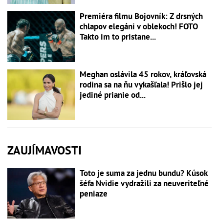
Premiéra filmu Bojovník: Z drsných
chlapov elegáni v oblekoch! FOTO
Takto im to pristane...
Meghan oslávila 45 rokov, kráľovská
rodina sa na ňu vykašľala! Prišlo jej
jediné prianie od...
ZAUJÍMAVOSTI
Toto je suma za jednu bundu? Kúsok
šéfa Nvidie vydražili za neuveriteľné
peniaze