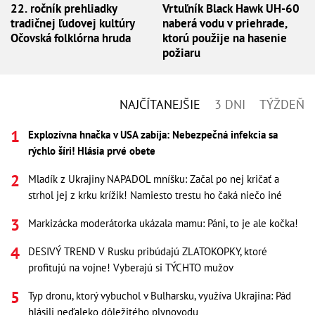
22. ročník prehliadky
Vrtuľník Black Hawk UH-60
tradičnej ľudovej kultúry
naberá vodu v priehrade,
Očovská folklórna hruda
ktorú použije na hasenie
požiaru
NAJČÍTANEJŠIE
3 DNI
TÝŽDEŇ
Explozívna hnačka v USA zabíja: Nebezpečná infekcia sa
rýchlo šíri! Hlásia prvé obete
Mladík z Ukrajiny NAPADOL mníšku: Začal po nej kričať a
strhol jej z krku krížik! Namiesto trestu ho čaká niečo iné
Markizácka moderátorka ukázala mamu: Páni, to je ale kočka!
DESIVÝ TREND V Rusku pribúdajú ZLATOKOPKY, ktoré
profitujú na vojne! Vyberajú si TÝCHTO mužov
Typ dronu, ktorý vybuchol v Bulharsku, využíva Ukrajina: Pád
hlásili neďaleko dôležitého plynovodu