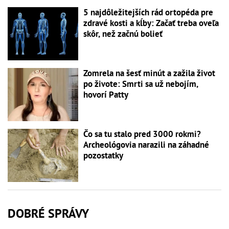
5 najdôležitejších rád ortopéda pre
zdravé kosti a kĺby: Začať treba oveľa
skôr, než začnú bolieť
Zomrela na šesť minút a zažila život
po živote: Smrti sa už nebojím,
hovorí Patty
Čo sa tu stalo pred 3000 rokmi?
Archeológovia narazili na záhadné
pozostatky
DOBRÉ SPRÁVY