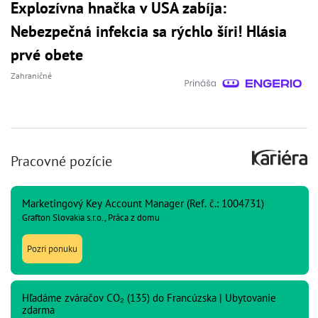
Explozívna hnačka v USA zabíja:
Nebezpečná infekcia sa rýchlo šíri! Hlásia
prvé obete
Zahraničné
Pracovné pozície
Marketingový Key Account Manager (Ref. č.: 1004731)
Grafton Slovakia s.r.o., Práca z domu
Pozri ponuku
Hľadáme zváračov CO₂ (135) do Francúzska | Ubytovanie
zdarma