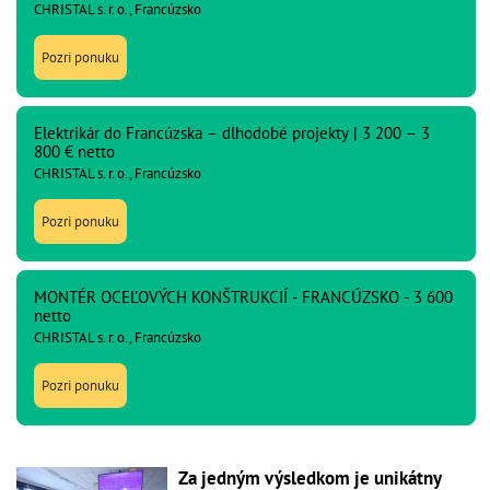
CHRISTAL s. r. o., Francúzsko
Pozri ponuku
Elektrikár do Francúzska – dlhodobé projekty | 3 200 – 3
800 € netto
CHRISTAL s. r. o., Francúzsko
Pozri ponuku
MONTÉR OCEĽOVÝCH KONŠTRUKCIÍ - FRANCÚZSKO - 3 600
netto
CHRISTAL s. r. o., Francúzsko
Pozri ponuku
Za jedným výsledkom je unikátny