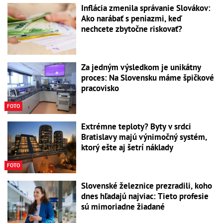
Inflácia zmenila správanie Slovákov:
Ako narábať s peniazmi, keď
nechcete zbytočne riskovať?
Za jedným výsledkom je unikátny
proces: Na Slovensku máme špičkové
pracovisko
FOTO
Extrémne teploty? Byty v srdci
Bratislavy majú výnimočný systém,
ktorý ešte aj šetrí náklady
FOTO
Slovenské železnice prezradili, koho
dnes hľadajú najviac: Tieto profesie
sú mimoriadne žiadané