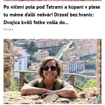
Po ničení pola pod Tatrami a kúpaní v plese
tu máme ďalší nešvár! Drzosť bez hraníc:
Dvojica kvôli fotke vošla do...
Domáce