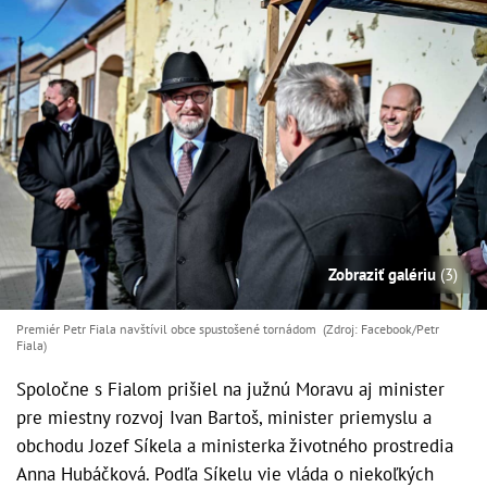
Zobraziť galériu
(3)
Premiér Petr Fiala navštívil obce spustošené tornádom (Zdroj: Facebook/Petr
Fiala)
Spoločne s Fialom prišiel na južnú Moravu aj minister
pre miestny rozvoj Ivan Bartoš, minister priemyslu a
obchodu Jozef Síkela a ministerka životného prostredia
Anna Hubáčková. Podľa Síkelu vie vláda o niekoľkých