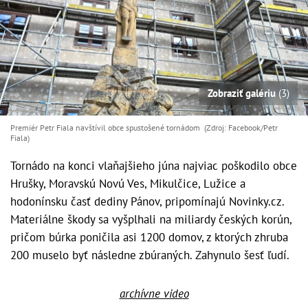
Zobraziť galériu
(3)
Premiér Petr Fiala navštívil obce spustošené tornádom (Zdroj: Facebook/Petr
Fiala)
Tornádo na konci vlaňajšieho júna najviac poškodilo obce
Hrušky, Moravskú Novú Ves, Mikulčice, Lužice a
hodonínsku časť dediny Pánov, pripomínajú Novinky.cz.
Materiálne škody sa vyšplhali na miliardy českých korún,
pričom búrka poničila asi 1200 domov, z ktorých zhruba
200 muselo byť následne zbúraných. Zahynulo šesť ľudí.
archívne video