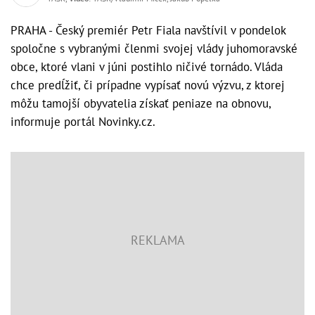
PRAHA - Český premiér Petr Fiala navštívil v pondelok
spoločne s vybranými členmi svojej vlády juhomoravské
obce, ktoré vlani v júni postihlo ničivé tornádo. Vláda
chce predĺžiť, či prípadne vypísať novú výzvu, z ktorej
môžu tamojší obyvatelia získať peniaze na obnovu,
informuje portál Novinky.cz.