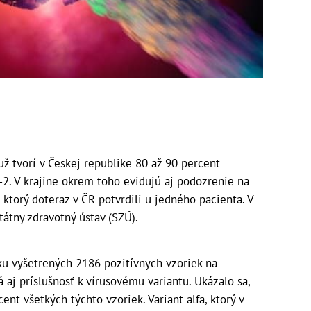
už tvorí v Českej republike 80 až 90 percent
2. V krajine okrem toho evidujú aj podozrenie na
, ktorý doteraz v ČR potvrdili u jedného pacienta. V
átny zdravotný ústav (SZÚ).
ku vyšetrených 2186 pozitívnych vzoriek na
á aj príslušnosť k vírusovému variantu. Ukázalo sa,
cent všetkých týchto vzoriek. Variant alfa, ktorý v