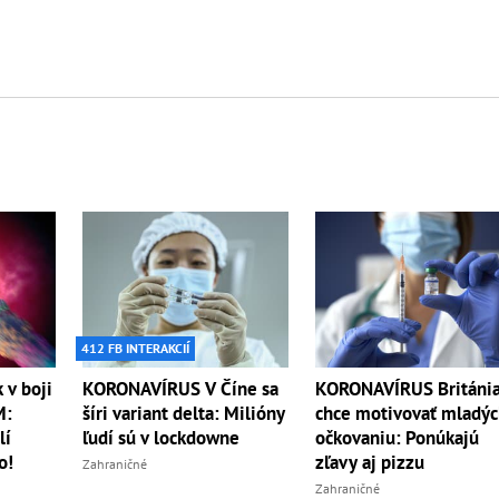
412 FB INTERAKCIÍ
 v boji
KORONAVÍRUS V Číne sa
KORONAVÍRUS Británi
M:
šíri variant delta: Milióny
chce motivovať mladýc
lí
ľudí sú v lockdowne
očkovaniu: Ponúkajú
o!
zľavy aj pizzu
Zahraničné
Zahraničné