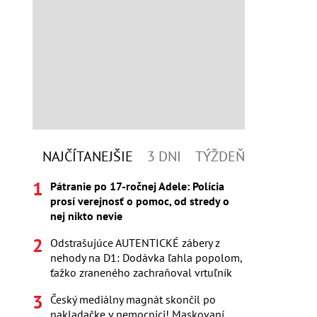
NAJČÍTANEJŠIE
3 DNI
TÝŽDEŇ
Pátranie po 17-ročnej Adele: Polícia
prosí verejnosť o pomoc, od stredy o
nej nikto nevie
Odstrašujúce AUTENTICKÉ zábery z
nehody na D1: Dodávka ľahla popolom,
ťažko zraneného zachraňoval vrtuľník
Český mediálny magnát skončil po
nakladačke v nemocnici! Maskovaní