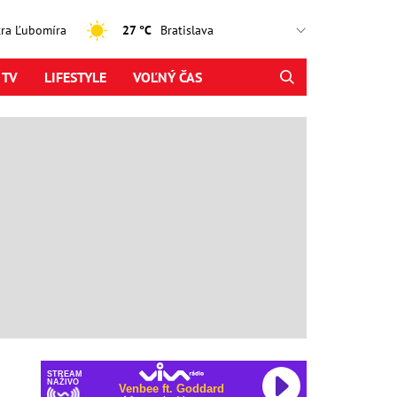
jtra Ľubomíra
27 °C
 TV
LIFESTYLE
VOĽNÝ ČAS
STREAM
NAŽIVO
Venbee ft. Goddard