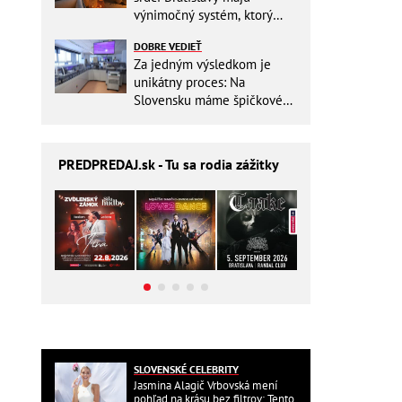
výnimočný systém, ktorý
ešte aj šetrí náklady
DOBRE VEDIEŤ
Za jedným výsledkom je
unikátny proces: Na
Slovensku máme špičkové
pracovisko
PREDPREDAJ
.sk - Tu sa rodia zážitky
SLOVENSKÉ CELEBRITY
Jasmina Alagič Vrbovská mení
pohľad na krásu bez filtrov: Tento