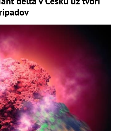
nt delta v Česku už tvorí
rípadov