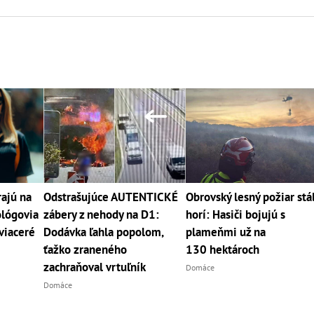
ajú na
Odstrašujúce AUTENTICKÉ
Obrovský lesný požiar stá
lógovia
zábery z nehody na D1:
horí: Hasiči bojujú s
viaceré
Dodávka ľahla popolom,
plameňmi už na
ťažko zraneného
130 hektároch
zachraňoval vrtuľník
Domáce
Domáce