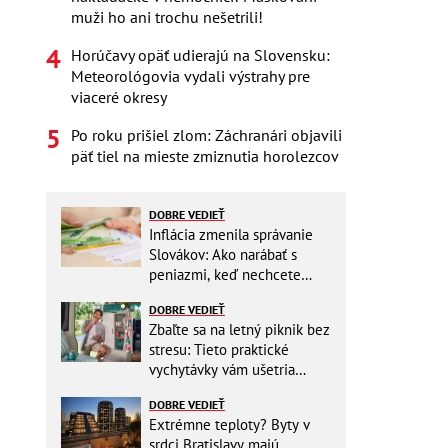
muži ho ani trochu nešetrili!
Horúčavy opäť udierajú na Slovensku:
Meteorológovia vydali výstrahy pre
viaceré okresy
Po roku prišiel zlom: Záchranári objavili
päť tiel na mieste zmiznutia horolezcov
DOBRE VEDIEŤ
Inflácia zmenila správanie
Slovákov: Ako narábať s
peniazmi, keď nechcete
zbytočne riskovať?
DOBRE VEDIEŤ
Zbaľte sa na letný piknik bez
stresu: Tieto praktické
vychytávky vám ušetria
miesto v batohu!
DOBRE VEDIEŤ
Extrémne teploty? Byty v
srdci Bratislavy majú