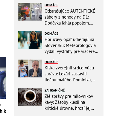
DOMÁCE
Odstrašujúce AUTENTICKÉ
zábery z nehody na D1:
Dodávka ľahla popolom,
ťažko zraneného
DOMÁCE
zachraňoval vrtuľník
Horúčavy opäť udierajú na
Slovensku: Meteorológovia
vydali výstrahy pre viaceré
okresy
DOMÁCE
Kiska zverejnil srdcervúcu
správu: Lekári zastavili
liečbu malého Dominika,
zostávajú mu posledné
ZAHRANIČNÉ
týždne života
Zlé správy pre milovníkov
kávy: Zásoby klesli na
a
kritické úrovne, hrozí jej
h k
výrazné zdraženie!