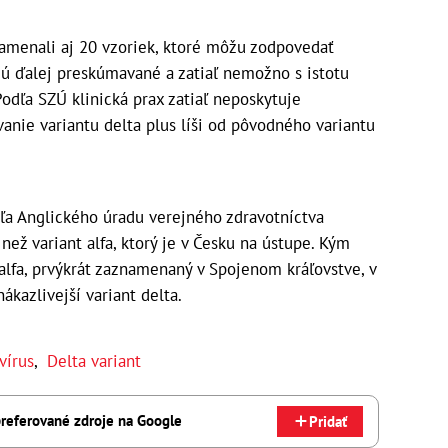
amenali aj 20 vzoriek, ktoré môžu zodpovedať
udú ďalej preskúmavané a zatiaľ nemožno s istotu
 Podľa SZÚ klinická prax zatiaľ neposkytuje
vanie variantu delta plus líši od pôvodného variantu
dľa Anglického úradu verejného zdravotníctva
 než variant alfa, ktorý je v Česku na ústupe. Kým
 alfa, prvýkrát zaznamenaný v Spojenom kráľovstve, v
ákazlivejší variant delta.
vírus
,
Delta variant
referované zdroje na Google
Pridať