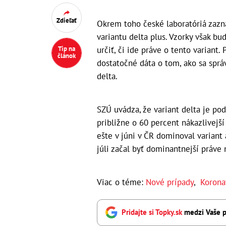
Zdieľať
Okrem toho české laboratóriá zazn
variantu delta plus. Vzorky však b
určiť, či ide práve o tento variant.
Tip na
článok
dostatočné dáta o tom, ako sa sprá
delta.
SZÚ uvádza, že variant delta je po
približne o 60 percent nákazlivejší
ešte v júni v ČR dominoval variant
júli začal byť dominantnejší práve n
Viac o téme:
Nové prípady
,
Korona
Pridajte si Topky.sk
medzi Vaše p