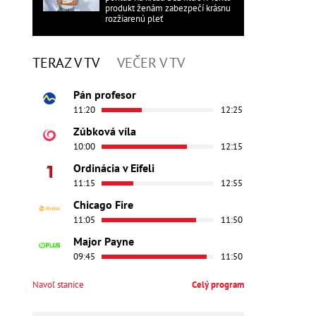
produkt ženám zabezpečí krásnu
rozžiarenú pleť
TERAZ V TV
VEČER V TV
Pán profesor
11:20
12:25
Zúbková víla
10:00
12:15
Ordinácia v Eifeli
11:15
12:55
Chicago Fire
11:05
11:50
Major Payne
09:45
11:50
Navoľ stanice
Celý program