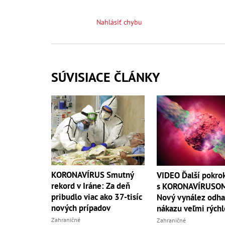
Nahlásiť chybu
SÚVISIACE ČLÁNKY
KORONAVÍRUS Smutný
VIDEO Ďalší pokrok
rekord v Iráne: Za deň
s KORONAVÍRUSO
pribudlo viac ako 37-tisíc
Nový vynález odha
nových prípadov
nákazu veľmi rýchl
Zahraničné
Zahraničné