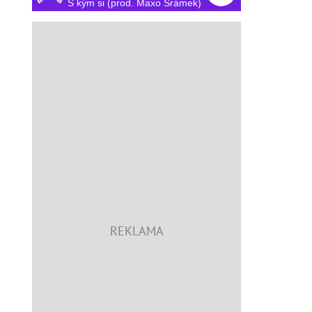
S kým si (prod. Maxo Šrámek)