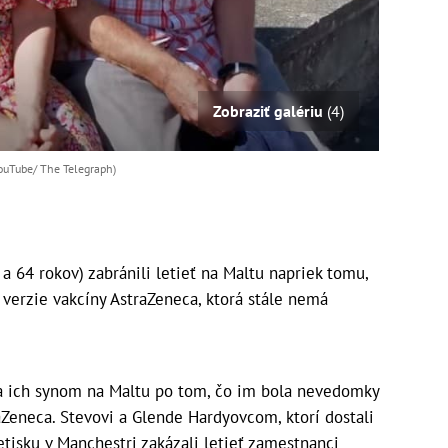
Zobraziť galériu
(4)
YouTube/ The Telegraph)
64 rokov) zabránili letieť na Maltu napriek tomu,
 verzie vakcíny AstraZeneca, ktorá stále nemá
za ich synom na Maltu po tom, čo im bola nevedomky
aZeneca. Stevovi a Glende Hardyovcom, ktorí dostali
letisku v Manchestri zakázali letieť zamestnanci