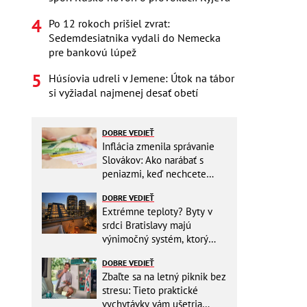
Po 12 rokoch prišiel zvrat:
Sedemdesiatnika vydali do Nemecka
pre bankovú lúpež
Húsíovia udreli v Jemene: Útok na tábor
si vyžiadal najmenej desať obetí
DOBRE VEDIEŤ
Inflácia zmenila správanie
Slovákov: Ako narábať s
peniazmi, keď nechcete
zbytočne riskovať?
DOBRE VEDIEŤ
Extrémne teploty? Byty v
srdci Bratislavy majú
výnimočný systém, ktorý
ešte aj šetrí náklady
DOBRE VEDIEŤ
Zbaľte sa na letný piknik bez
stresu: Tieto praktické
vychytávky vám ušetria