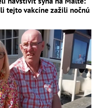
li navštíviť syna na Malte:
li tejto vakcíne zažili nočnú