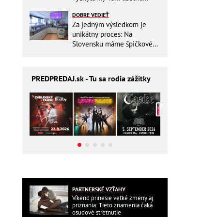
miesto v batohu!
DOBRE VEDIEŤ
Za jedným výsledkom je
unikátny proces: Na
Slovensku máme špičkové
pracovisko
PREDPREDAJ
.sk - Tu sa rodia zážitky
PARTNERSKÉ VZŤAHY
Víkend prinesie veľké zmeny aj
priznania: Tieto znamenia čaká
osudové stretnutie