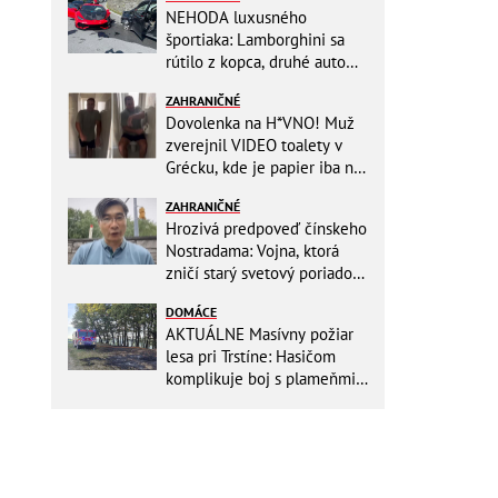
NEHODA luxusného
športiaka: Lamborghini sa
rútilo z kopca, druhé auto
dopadlo po čelnej zrážke
ZAHRANIČNÉ
horšie
Dovolenka na H*VNO! Muž
zverejnil VIDEO toalety v
Grécku, kde je papier iba na
OKRASU: Utrieť sa musíte ísť
ZAHRANIČNÉ
do kuchyne
Hrozivá predpoveď čínskeho
Nostradama: Vojna, ktorá
zničí starý svetový poriadok!
Už sa viackrát nemýlil
DOMÁCE
AKTUÁLNE Masívny požiar
lesa pri Trstíne: Hasičom
komplikuje boj s plameňmi
silný vietor, na miesto
smeruje vrtuľník