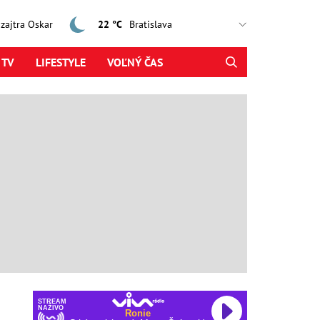
, zajtra Oskar
22 °C
 TV
LIFESTYLE
VOĽNÝ ČAS
STREAM
NAŽIVO
Ronie