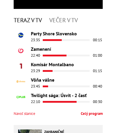
TERAZ V TV
VEČER V TV
Party Shore Slovensko
23:35
00:15
Zamenení
22:40
01:00
Komisár Montalbano
23:29
01:15
Vôňa vášne
23:45
00:40
Twilight sága: Úsvit - 2 časť
22:10
00:30
Navoľ stanice
Celý program
ZAHRANIČNÉ