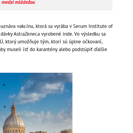
medzi mládežou
uznáva vakcínu, ktorá sa vyrába v Serum Institute of
o dávky AstraZeneca vyrobené inde. Vo výsledku sa
Ú, ktorý umožňuje tým, ktorí sú úplne očkovaní,
by museli ísť do karantény alebo podstúpiť ďalšie