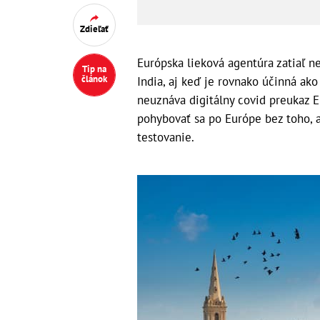
Zdieľať
Európska lieková agentúra zatiaľ ne
Tip na
článok
India, aj keď je rovnako účinná ak
neuznáva digitálny covid preukaz E
pohybovať sa po Európe bez toho, a
testovanie.