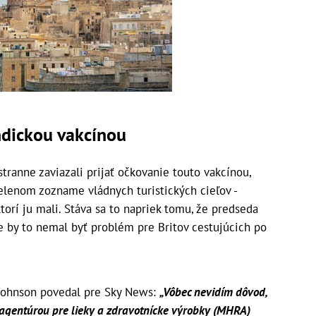
ndickou vakcínou
tranne zaviazali prijať očkovanie touto vakcínou,
zelenom zozname vládnych turistických cieľov -
ktorí ju mali. Stáva sa to napriek tomu, že predseda
e by to nemal byť problém pre Britov cestujúcich po
Johnson povedal pre Sky News:
„Vôbec nevidím dôvod,
 agentúrou pre lieky a zdravotnícke výrobky (MHRA)