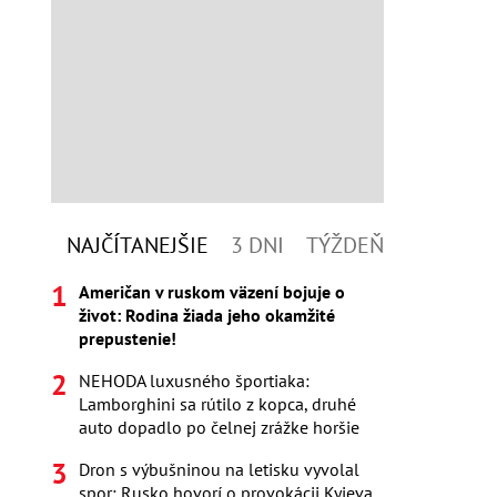
NAJČÍTANEJŠIE
3 DNI
TÝŽDEŇ
Američan v ruskom väzení bojuje o
život: Rodina žiada jeho okamžité
prepustenie!
NEHODA luxusného športiaka:
Lamborghini sa rútilo z kopca, druhé
auto dopadlo po čelnej zrážke horšie
Dron s výbušninou na letisku vyvolal
spor: Rusko hovorí o provokácii Kyjeva