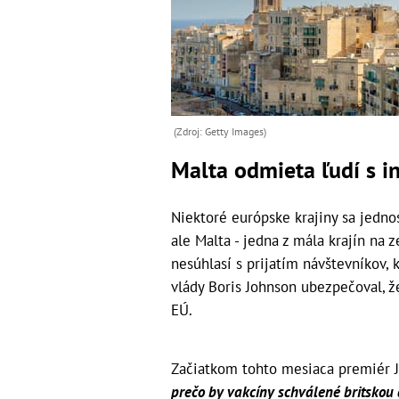
(Zdroj: Getty Images)
Malta odmieta ľudí s i
Niektoré európske krajiny sa jednos
ale Malta - jedna z mála krajín na 
nesúhlasí s prijatím návštevníkov, 
vlády Boris Johnson ubezpečoval, ž
EÚ.
Začiatkom tohto mesiaca premiér 
prečo by vakcíny schválené britskou