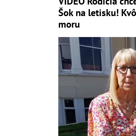
VIDEO Rodičia chce
Šok na letisku! Kvô
moru