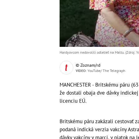
Hardyovcom nedovolili odletieť na Maltu. (Zdroj: 
© Zoznam/rd
VIDEO
: YouTube/ The Telegraph
MANCHESTER - Britskému páru (63 a 
že dostali obaja dve dávky indickej
licenciu EÚ.
Britskému páru zakázali cestovať 
podaná indická verzia vakcíny Astr
dávky vakcíny v marci, v piatok na 