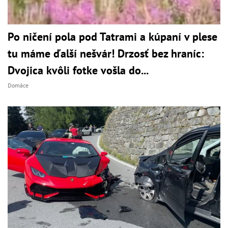
Po ničení pola pod Tatrami a kúpaní v plese
tu máme ďalší nešvár! Drzosť bez hraníc:
Dvojica kvôli fotke vošla do...
Domáce