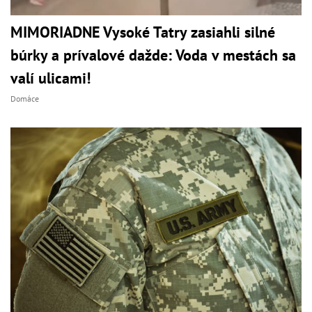
MIMORIADNE Vysoké Tatry zasiahli silné
búrky a prívalové dažde: Voda v mestách sa
valí ulicami!
Domáce