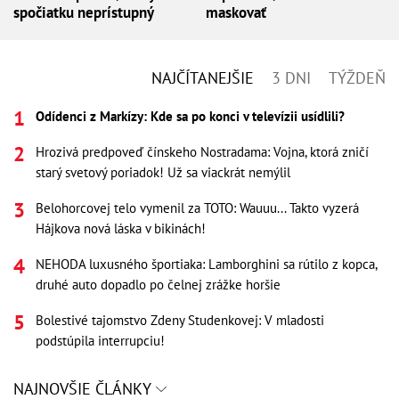
spočiatku neprístupný
maskovať
NAJČÍTANEJŠIE
3 DNI
TÝŽDEŇ
Odídenci z Markízy: Kde sa po konci v televízii usídlili?
Hrozivá predpoveď čínskeho Nostradama: Vojna, ktorá zničí
starý svetový poriadok! Už sa viackrát nemýlil
Belohorcovej telo vymenil za TOTO: Wauuu... Takto vyzerá
Hájkova nová láska v bikinách!
NEHODA luxusného športiaka: Lamborghini sa rútilo z kopca,
druhé auto dopadlo po čelnej zrážke horšie
Bolestivé tajomstvo Zdeny Studenkovej: V mladosti
podstúpila interrupciu!
NAJNOVŠIE ČLÁNKY