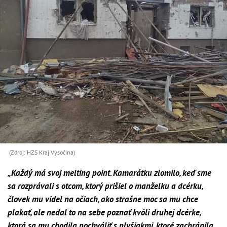
(Zdroj: HZS Kraj Vysočina)
„Každý má svoj melting point. Kamarátku zlomilo, keď sme
sa rozprávali s otcom, ktorý prišiel o manželku a dcérku,
človek mu videl na očiach, ako strašne moc sa mu chce
plakať, ale nedal to na sebe poznať kvôli druhej dcérke,
ktorá sa mu chodila pochváliť s plyšiakmi, ktoré zachránila