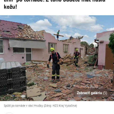
kožu!
Zobraziť galériu
(5)
Spúšť po tornáde v obci Hrušky (Zdroj: HZS Kraj Vysočina)