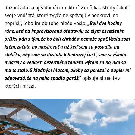
Rozprávala sa aj s domácimi, ktorí v deň katastrofy čakali
svoje vnúčatá, ktoré zvyčajne spávajú v podkroví, no
neprišli, lebo im do toho niečo vošlo.
„Boli dve hodiny
ráno, keď na improvizovanú ošetrovňu so zlým osvetlením
prišiel pán s tým, že ho bolí chrbát a nemôže spať. Vzala som
krém, začala ho masírovať a až keď som sa posadila na
stoličku, aby som sa dostala k bedrovej časti, som si všimla
modriny o veľkosti dezertného taniera. Pýtam sa ho, ako sa
mu to stalo. S kľudným hlasom, akoby sa porezal o papier mi
odpovedá, že na neho spadla garáž,“
opisuje situácie z
ktorých mrazí.