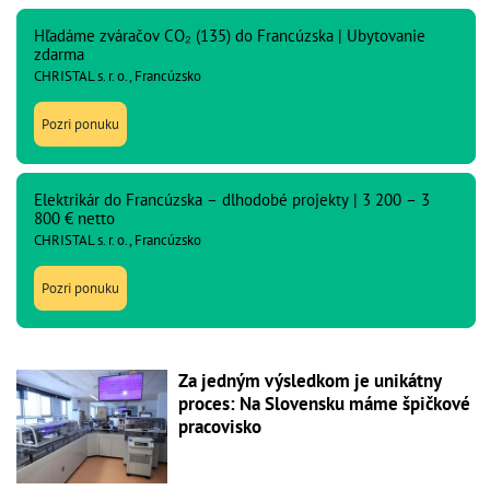
Hľadáme zváračov CO₂ (135) do Francúzska | Ubytovanie
zdarma
CHRISTAL s. r. o., Francúzsko
Pozri ponuku
Elektrikár do Francúzska – dlhodobé projekty | 3 200 – 3
800 € netto
CHRISTAL s. r. o., Francúzsko
Pozri ponuku
Za jedným výsledkom je unikátny
proces: Na Slovensku máme špičkové
pracovisko