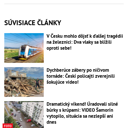
SÚVISIACE ČLÁNKY
V Česku mohlo dôjsť k ďalšej tragédii
na železnici: Dva vlaky sa blížili
oproti sebe!
Dychberúce zábery po ničivom
tornáde: Českí policajti zverejnili
šokujúce video!
Dramatický víkend! Úradovali silné
búrky s krúpami: VIDEO Šamorín
vytopilo, situácia sa nezlepší ani
dnes
FOTO