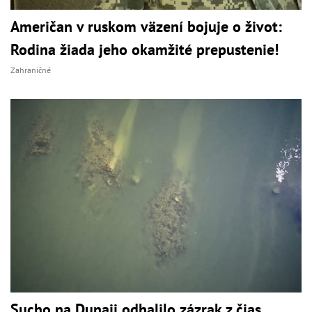
Američan v ruskom väzení bojuje o život:
Rodina žiada jeho okamžité prepustenie!
Zahraničné
Sucho na Dunaji odhalilo zázrak z čias