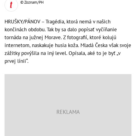
© Zoznam/PH
HRUŠKY/PÁNOV – Tragédia, ktorá nemá v našich
končinách obdobu. Tak by sa dalo popísať vyčíňanie
tornáda na južnej Morave. Z fotografií, ktoré kolujú
internetom, naskakuje husia koža. Mladá Česka však svoje
zážitky povýšila na iný level. Opísala, aké to je byť „v
prvej línii“.