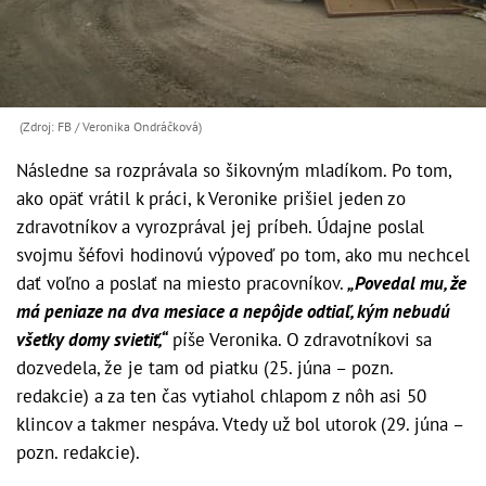
(Zdroj: FB / Veronika Ondráčková)
Následne sa rozprávala so šikovným mladíkom. Po tom,
ako opäť vrátil k práci, k Veronike prišiel jeden zo
zdravotníkov a vyrozprával jej príbeh. Údajne poslal
svojmu šéfovi hodinovú výpoveď po tom, ako mu nechcel
dať voľno a poslať na miesto pracovníkov.
„Povedal mu, že
má peniaze na dva mesiace a nepôjde odtiaľ, kým nebudú
všetky domy svietiť,“
píše Veronika. O zdravotníkovi sa
dozvedela, že je tam od piatku (25. júna – pozn.
redakcie) a za ten čas vytiahol chlapom z nôh asi 50
klincov a takmer nespáva. Vtedy už bol utorok (29. júna –
pozn. redakcie).