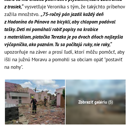
z trosiek,“
vysvetľuje Veronika s tým, že takýchto príbehov
zažila množstvo.
„75-ročný pán jazdil každý deň
z Hodonína do Pánova na bicykli, aby chlapom podával
tašky. Deti mi pomáhali robiť popisy na krabice
s materiálom, piatačka Terezka je po dvoch dňoch najlepšia
výčapníčka, ako poznám. Tu sa počítajú ruky, nie roky,“
upozorňuje na záver a prosí ľudí, ktorí môžu pomôcť, aby
išli na južnú Moravu a pomohli sa obciam opäť "postaviť
na nohy".
Zobraziť galériu
(5)