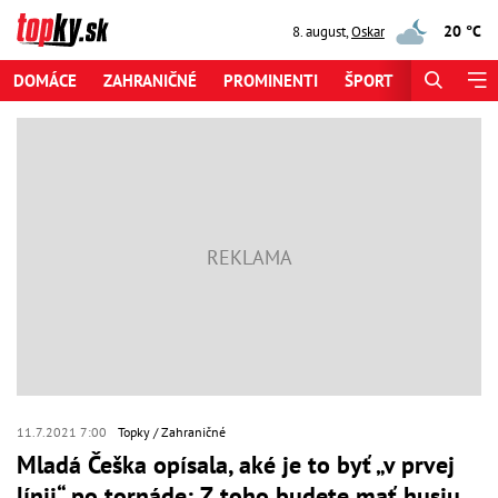
20 °C
8. august
,
Oskar
DOMÁCE
ZAHRANIČNÉ
PROMINENTI
ŠPORT
ZAUJÍMAV
11.7.2021 7:00
Topky
Zahraničné
Mladá Češka opísala, aké je to byť „v prvej
línii“ po tornáde: Z toho budete mať husiu