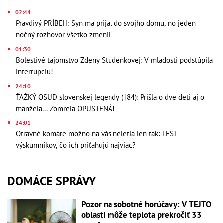
02:44
Pravdivý PRÍBEH: Syn ma prijal do svojho domu, no jeden
nočný rozhovor všetko zmenil
01:30
Bolestivé tajomstvo Zdeny Studenkovej: V mladosti podstúpila
interrupciu!
24:10
ŤAŽKÝ OSUD slovenskej legendy (†84): Prišla o dve deti aj o
manžela... Zomrela OPUSTENÁ!
24:01
Otravné komáre možno na vás neletia len tak: TEST
výskumníkov, čo ich priťahujú najviac?
DOMÁCE SPRÁVY
Pozor na sobotné horúčavy: V TEJTO
oblasti môže teplota prekročiť 33