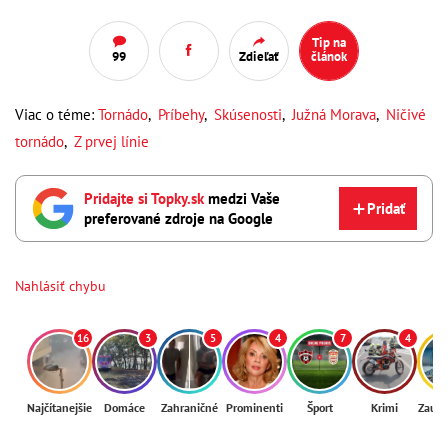
Tip na
99
Zdieľať
článok
Viac o téme:
Tornádo
,
Príbehy
,
Skúsenosti
,
Južná Morava
,
Ničivé
tornádo
,
Z prvej línie
Pridajte si Topky.sk
medzi Vaše
Pridať
preferované zdroje na Google
Nahlásiť chybu
16
3
5
4
7
4
Najčítanejšie
Domáce
Zahraničné
Prominenti
Šport
Krimi
Zaují