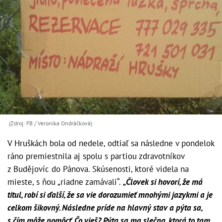
(Zdroj: FB / Veronika Ondráčková)
V Hruškách bola od nedele, odtiaľ sa následne v pondelok
ráno premiestnila aj spolu s partiou zdravotníkov
z Budějovíc do Pánova. Skúsenosti, ktoré videla na
mieste, s ňou „riadne zamávali“.
„Človek si hovorí, že má
titul, robí si ďalší, že sa vie dorozumieť mnohými jazykmi a je
celkom šikovný. Následne príde na hlavný stav a pýta sa,
s čím môže pomôcť. Čo vieš? Pýta sa ma slečna, ktorá to tam