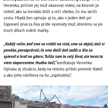
Veronika, pričom jej muž ukazoval video, na ktorom je
vidieť, ako sa tornádo blíži a ničí všetko, čo mu skríži
cestu. Mladá žen opisuje aj to, ako v jeden deň pri
čapovaní piva za ňou príde vysmiaty muž, ktorému sa po
troch dňoch vrátili mačky.
„Každý večer, keď sme sa vrátili na vlak, sme sa objali, dali si
panáka, porozprávali, čo sme ďalší deň zažili a išlo sa
spievať a hrať na gitaru. Tušila som to celý život, ale teraz to
viem stopercentne. Hudba lieči,“
konštatuje Veronika.
Opísala aj situáciu, kedy na miesto prišiel premiér Babiš
a ako jeho návšteva na ňu „zapôsobila“.