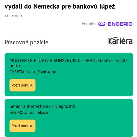
vydali do Nemecka pre bankovú lúpež
Zahraničné
Pracovné pozície
MONTÉR OCEĽOVÝCH KONŠTRUKCIÍ - FRANCÚZSKO - 3 600
netto
CHRISTAL s. r. o., Francúzsko
Pozri ponuku
Senior automechanik / Diagnostik
RASPRO s. r. o., Trebišov
Pozri ponuku