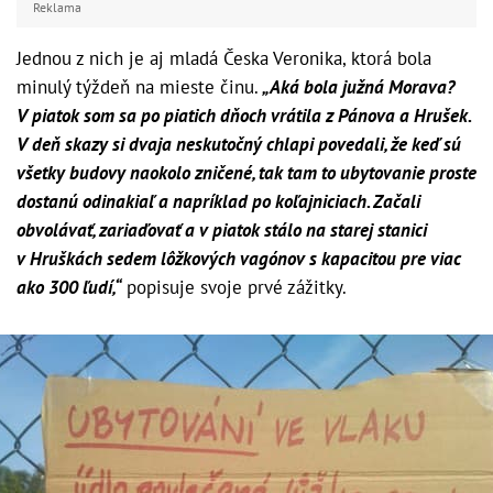
Reklama
Jednou z nich je aj mladá Česka Veronika, ktorá bola
minulý týždeň na mieste činu.
„Aká bola južná Morava?
V piatok som sa po piatich dňoch vrátila z Pánova a Hrušek.
V deň skazy si dvaja neskutočný chlapi povedali, že keď sú
všetky budovy naokolo zničené, tak tam to ubytovanie proste
dostanú odinakiaľ a napríklad po koľajniciach. Začali
obvolávať, zariaďovať a v piatok stálo na starej stanici
v Hruškách sedem lôžkových vagónov s kapacitou pre viac
ako 300 ľudí,“
popisuje svoje prvé zážitky.