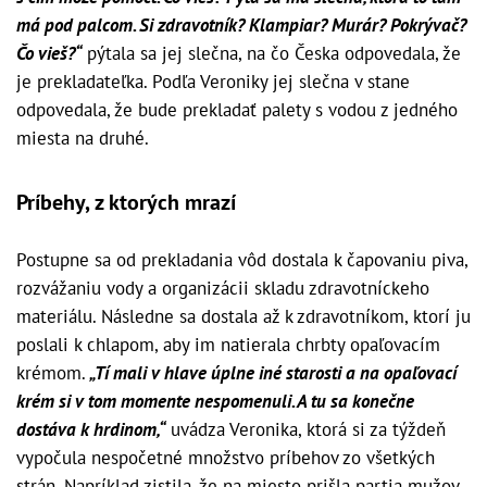
má pod palcom. Si zdravotník? Klampiar? Murár? Pokrývač?
Čo vieš?“
pýtala sa jej slečna, na čo Česka odpovedala, že
je prekladateľka. Podľa Veroniky jej slečna v stane
odpovedala, že bude prekladať palety s vodou z jedného
miesta na druhé.
Príbehy, z ktorých mrazí
Postupne sa od prekladania vôd dostala k čapovaniu piva,
rozvážaniu vody a organizácii skladu zdravotníckeho
materiálu. Následne sa dostala až k zdravotníkom, ktorí ju
poslali k chlapom, aby im natierala chrbty opaľovacím
krémom.
„Tí mali v hlave úplne iné starosti a na opaľovací
krém si v tom momente nespomenuli. A tu sa konečne
dostáva k hrdinom,“
uvádza Veronika, ktorá si za týždeň
vypočula nespočetné množstvo príbehov zo všetkých
strán. Napríklad zistila, že na miesto prišla partia mužov