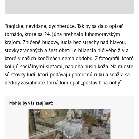
Tragické, nevídané, dychberúce. Tak by sa dalo opísať
tornádo, ktoré sa 24. júna prehnalo Juhomoravským
krajom. Zničené budovy, ľudia bez strechy nad hlavou,
stovky zranených a šesť obetí je bilancia ničivého živla,
ktoré v našich končinách nemá obdobu. Z fotografii, ktoré
kolujú sociálnymi sieťami, nabieha husia koža. Na mieste
sú stovky ľudí, ktorí podávajú pomocnú ruku a snažia sa
dediny zasiahnuté tornádom opäť „postaviť na nohy“.
Mohlo by vás zaujímať: