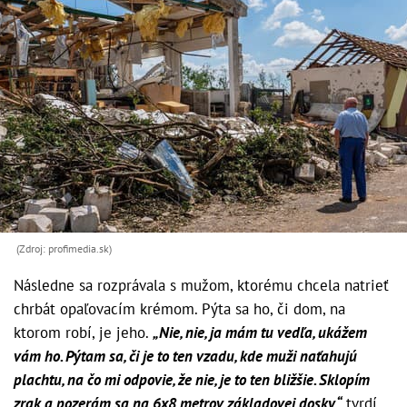
(Zdroj: profimedia.sk)
Následne sa rozprávala s mužom, ktorému chcela natrieť
chrbát opaľovacím krémom. Pýta sa ho, či dom, na
ktorom robí, je jeho.
„Nie, nie, ja mám tu vedľa, ukážem
vám ho. Pýtam sa, či je to ten vzadu, kde muži naťahujú
plachtu, na čo mi odpovie, že nie, je to ten bližšie. Sklopím
zrak a pozerám sa na 6x8 metrov základovej dosky,“
tvrdí