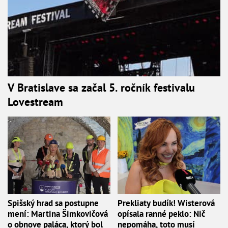
V Bratislave sa začal 5. ročník festivalu
Lovestream
Spišský hrad sa postupne
Prekliaty budík! Wisterová
mení: Martina Šimkovičová
opísala ranné peklo: Nič
o obnove paláca, ktorý bol
nepomáha, toto musí