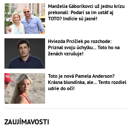
Manželia Gáboríkovci už jednu krízu
prekonali: Podarí sa im ustáť aj
TOTO? Indície sú jasné!
Hviezda Prcičiek po rozchode:
Priznal svoju úchylku... Toto ho na
ženách vzrušuje!
Toto je nová Pamela Anderson?
Krásna blondínka, ale... Tento rozdiel
udrie do očí!
ZAUJÍMAVOSTI