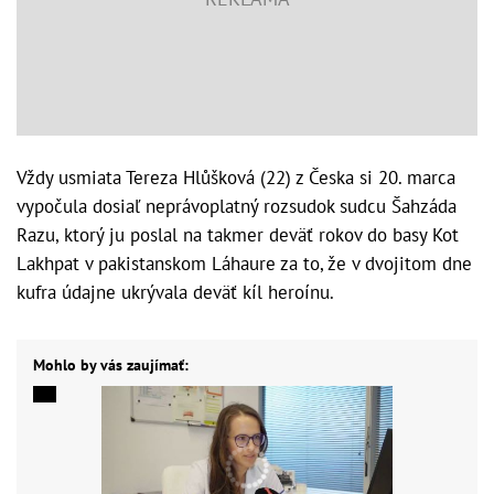
Vždy usmiata Tereza Hlůšková (22) z Česka si 20. marca
vypočula dosiaľ neprávoplatný rozsudok sudcu Šahzáda
Razu, ktorý ju poslal na takmer deväť rokov do basy Kot
Lakhpat v pakistanskom Láhaure za to, že v dvojitom dne
kufra údajne ukrývala deväť kíl heroínu.
Mohlo by vás zaujímať: