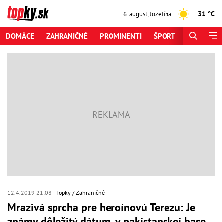
31 °C
6. august
,
Jozefína
DOMÁCE
ZAHRANIČNÉ
PROMINENTI
ŠPORT
ZAUJÍMAV
12.4.2019 21:08
Topky
Zahraničné
Mrazivá sprcha pre heroínovú Terezu: Je
známy dôležitý dátum, v pakistanskej base