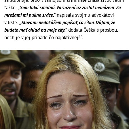
ťažko.
„Som taká smutná. Vo väzení už zostať nemôžem. Za
mrežami mi pukne srdce,“
napísala svojmu advokátovi
v liste.
„Slovami nedokážem popísať, čo cítim. Dúfam, že
budete mať ohľad na moje city,“
dodala Češka s prosbou,
nech je v jej prípade čo najaktívnejší.