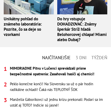
Unikátny pohľad do
Do hry vstupuje
známeho laboratória:
DOHADZOVAČ: Známy
Pozrite, čo sa deje so
šperkár Stríž hľadá
vzorkami
Belohorcovej chlapa! Miami
alebo Dubaj?
NAJČÍTANEJŠIE
3 DNI
TÝŽDEŇ
MIMORIADNE Pitvu v Lučenci sprevádzali prísne
bezpečnostné opatrenia: Zasahovali hasiči aj chemici!
Peklo konečne končí! Na Slovensku sa už o pár hodín
radikálne ochladí! Čaká nás TEPLOTNÝ ŠOK
Manželia Gáboríkovci už jednu krízu prekonali: Podarí sa im
ustáť aj TOTO? Indície sú jasné!