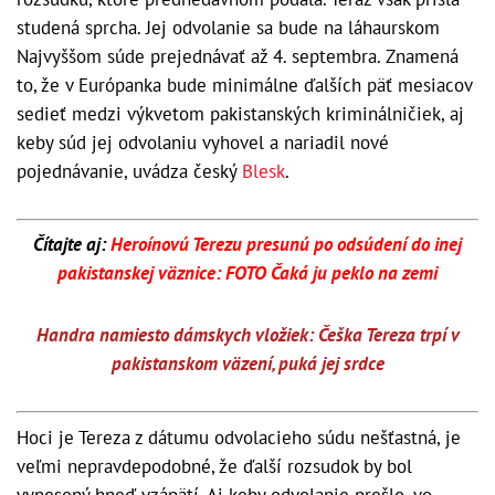
studená sprcha. Jej odvolanie sa bude na láhaurskom
Najvyššom súde prejednávať až 4. septembra. Znamená
to, že v Európanka bude minimálne ďalších päť mesiacov
sedieť medzi výkvetom pakistanských kriminálničiek, aj
keby súd jej odvolaniu vyhovel a nariadil nové
pojednávanie, uvádza český
Blesk
.
Čítajte aj:
Heroínovú Terezu presunú po odsúdení do inej
pakistanskej väznice: FOTO Čaká ju peklo na zemi
Handra namiesto dámskych vložiek: Češka Tereza trpí v
pakistanskom väzení, puká jej srdce​
Hoci je Tereza z dátumu odvolacieho súdu nešťastná, je
veľmi nepravdepodobné, že ďalší rozsudok by bol
vynesený hneď vzápätí. Aj keby odvolanie prešlo, vo