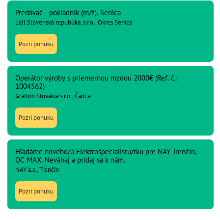
Predavač - pokladník (m/ž), Senica
Lidl Slovenská republika, s.r.o., Okres Senica
Pozri ponuku
Operátor výroby s priemernou mzdou 2000€ (Ref. č.:
1004562)
Grafton Slovakia s.r.o., Čadca
Pozri ponuku
Hľadáme nového/ú Elektrošpecialistu/tku pre NAY Trenčín,
OC MAX. Neváhaj a pridaj sa k nám.
NAY a.s., Trenčín
Pozri ponuku