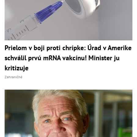
Prielom v boji proti chrípke: Úrad v Amerike
schválil prvú mRNA vakcínu! Minister ju
kritizuje
Zahraničné