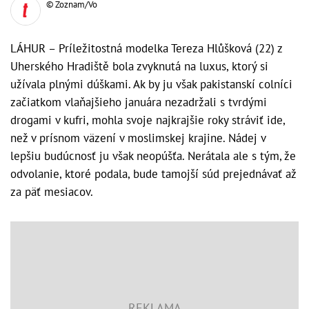
© Zoznam/Vo
LÁHUR – Príležitostná modelka Tereza Hlůšková (22) z
Uherského Hradiště bola zvyknutá na luxus, ktorý si
užívala plnými dúškami. Ak by ju však pakistanskí colníci
začiatkom vlaňajšieho januára nezadržali s tvrdými
drogami v kufri, mohla svoje najkrajšie roky stráviť ide,
než v prísnom väzení v moslimskej krajine. Nádej v
lepšiu budúcnosť ju však neopúšťa. Nerátala ale s tým, že
odvolanie, ktoré podala, bude tamojší súd prejednávať až
za päť mesiacov.