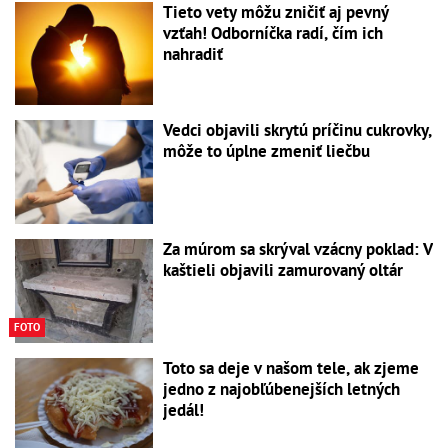
Tieto vety môžu zničiť aj pevný
vzťah! Odborníčka radí, čím ich
nahradiť
Vedci objavili skrytú príčinu cukrovky,
môže to úplne zmeniť liečbu
Za múrom sa skrýval vzácny poklad: V
kaštieli objavili zamurovaný oltár
FOTO
Toto sa deje v našom tele, ak zjeme
jedno z najobľúbenejších letných
jedál!