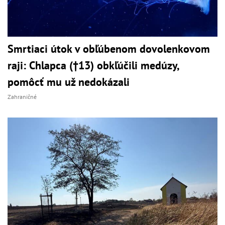
Smrtiaci útok v obľúbenom dovolenkovom
raji: Chlapca (†13) obkľúčili medúzy,
pomôcť mu už nedokázali
Zahraničné