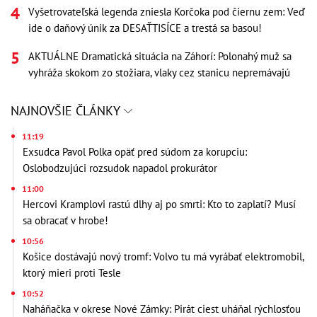
Vyšetrovateľská legenda zniesla Korčoka pod čiernu zem: Veď
ide o daňový únik za DESAŤTISÍCE a trestá sa basou!
AKTUÁLNE Dramatická situácia na Záhorí: Polonahý muž sa
vyhráža skokom zo stožiara, vlaky cez stanicu nepremávajú
NAJNOVŠIE ČLÁNKY
11:19
Exsudca Pavol Polka opäť pred súdom za korupciu:
Oslobodzujúci rozsudok napadol prokurátor
11:00
Hercovi Kramplovi rastú dlhy aj po smrti: Kto to zaplatí? Musí
sa obracať v hrobe!
10:56
Košice dostávajú nový tromf: Volvo tu má vyrábať elektromobil,
ktorý mieri proti Tesle
10:52
Naháňačka v okrese Nové Zámky: Pirát ciest uháňal rýchlosťou