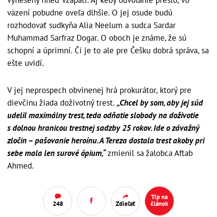
väzení pobudne oveľa dlhšie. O jej osude budú
rozhodovať sudkyňa Alia Neelum a sudca Sardar
Muhammad Sarfraz Dogar. O oboch je známe, že sú
schopní a úprimní. Či je to ale pre Češku dobrá správa, sa
ešte uvidí.
V jej neprospech obvinenej hrá prokurátor, ktorý pre
dievčinu žiada doživotný trest.
„Chcel by som, aby jej súd
udelil maximálny trest, teda odňatie slobody na doživotie
s dolnou hranicou trestnej sadzby 25 rokov. Ide o závažný
zločin – pašovanie heroínu. A Tereza dostala trest akoby pri
sebe mala len surové ópium,“
zmienil sa žalobca Aftab
Ahmed.
Tip na
248
Zdieľať
článok