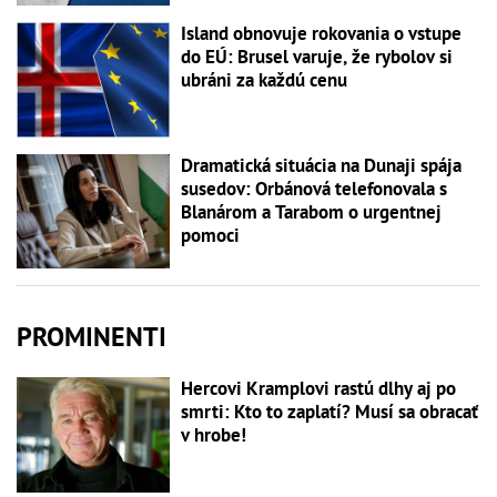
Island obnovuje rokovania o vstupe
do EÚ: Brusel varuje, že rybolov si
ubráni za každú cenu
Dramatická situácia na Dunaji spája
susedov: Orbánová telefonovala s
Blanárom a Tarabom o urgentnej
pomoci
PROMINENTI
Hercovi Kramplovi rastú dlhy aj po
smrti: Kto to zaplatí? Musí sa obracať
v hrobe!