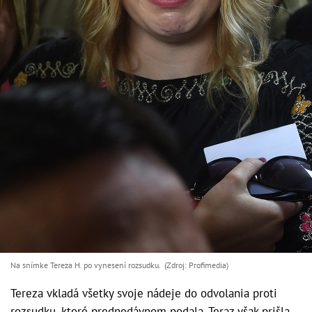
Na snímke Tereza H. po vynesení rozsudku. (Zdroj: Profimedia)
Tereza vkladá všetky svoje nádeje do odvolania proti
rozsudku, ktoré prednedávnom podala. Teraz však prišla