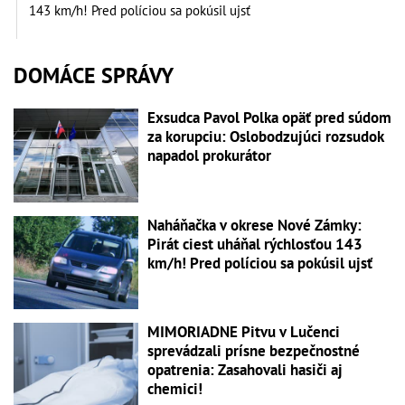
143 km/h! Pred políciou sa pokúsil ujsť
DOMÁCE SPRÁVY
Exsudca Pavol Polka opäť pred súdom
za korupciu: Oslobodzujúci rozsudok
napadol prokurátor
Naháňačka v okrese Nové Zámky:
Pirát ciest uháňal rýchlosťou 143
km/h! Pred políciou sa pokúsil ujsť
MIMORIADNE Pitvu v Lučenci
sprevádzali prísne bezpečnostné
opatrenia: Zasahovali hasiči aj
chemici!