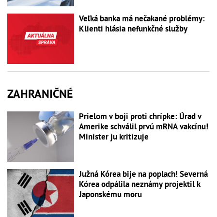
Veľká banka má nečakané problémy:
Klienti hlásia nefunkčné služby
ZAHRANIČNÉ
Prielom v boji proti chrípke: Úrad v
Amerike schválil prvú mRNA vakcínu!
Minister ju kritizuje
Južná Kórea bije na poplach! Severná
Kórea odpálila neznámy projektil k
Japonskému moru