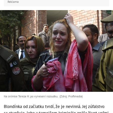
Reklama
Na snímke Tereza H. po vynesení rozsudku. (Zdroj: Profimedia)
Blondínka od začiatku tvrdí, že je nevinná. Jej zúfalstvo
sa stupňuje, lebo v tamojšom kriminále znáša život veľmi