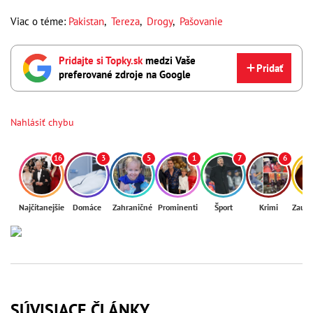
Viac o téme:
Pakistan
,
Tereza
,
Drogy
,
Pašovanie
Pridajte si Topky.sk
medzi Vaše
Pridať
preferované zdroje na Google
Nahlásiť chybu
16
3
5
1
7
6
Najčítanejšie
Domáce
Zahraničné
Prominenti
Šport
Krimi
Zaují
SÚVISIACE ČLÁNKY