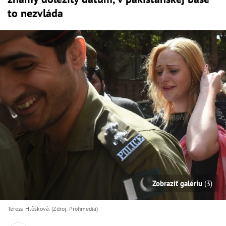
to nezvláda
Zobraziť galériu
(3)
Tereza Hlůšková. (Zdroj: Profimedia)