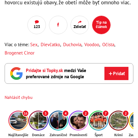
hovorcu existujú obavy, že obetí môže byť omnoho viac.
Tip na
123
Zdieľať
článok
Viac o téme:
Sex
,
Dievčatko
,
Duchovia
,
Voodoo
,
Očista
,
Brogenet Cinor
Pridajte si Topky.sk
medzi Vaše
Pridať
preferované zdroje na Google
Nahlásiť chybu
16
5
4
2
7
2
Najčítanejšie
Domáce
Zahraničné
Prominenti
Šport
Krimi
Zaují