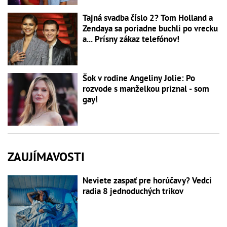
Tajná svadba číslo 2? Tom Holland a
Zendaya sa poriadne buchli po vrecku
a... Prísny zákaz telefónov!
Šok v rodine Angeliny Jolie: Po
rozvode s manželkou priznal - som
gay!
ZAUJÍMAVOSTI
Neviete zaspať pre horúčavy? Vedci
radia 8 jednoduchých trikov