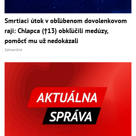
Smrtiaci útok v obľúbenom dovolenkovom
raji: Chlapca (†13) obkľúčili medúzy,
pomôcť mu už nedokázali
Zahraničné