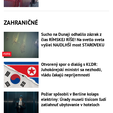
ZAHRANIČNÉ
Sucho na Dunaji odhalilo zázrak z
čias RÍMSKEJ RÍŠE! Na svetlo sveta
vyšiel NAJDLHŠÍ most STAROVEKU
FOTO
Otvorený spor o dialóg s KĽDR:
Juhokórejskí ministri sa nezhodli,
vládu čakajú nepríjemnosti
Požiar spôsobil v Berlíne kolaps
elektriny: Úrady museli tisícom ľudí
zatiahnuť ubytovanie v hoteloch