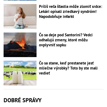
Príliš veľa šťastia môže zlomiť srdce:
Lekári opísali zriedkavý syndróm!
Napodobňuje infarkt
Čo sa deje pod Santorini? Vedci
odhaľujú zmeny, ktoré môžu
ovplyvniť sopku
Čo sa stane, keď prestanete jesť
mliečne výrobky? Toto by ste mali
vedieť
DOBRÉ SPRÁVY