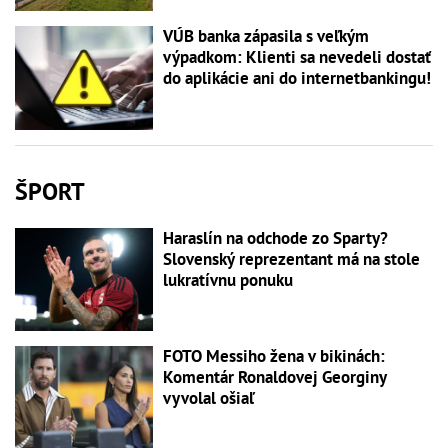
VÚB banka zápasila s veľkým
výpadkom: Klienti sa nevedeli dostať
do aplikácie ani do internetbankingu!
ŠPORT
Haraslín na odchode zo Sparty?
Slovenský reprezentant má na stole
lukratívnu ponuku
FOTO Messiho žena v bikinách:
Komentár Ronaldovej Georginy
vyvolal ošiaľ