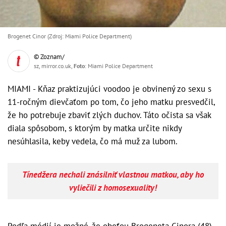
Brogenet Cinor (Zdroj: Miami Police Department)
© Zoznam/
sz, mirror.co.uk,
Foto
: Miami Police Department
MIAMI - Kňaz praktizujúci voodoo je obvinený zo sexu s
11-ročným dievčaťom po tom, čo jeho matku presvedčil,
že ho potrebuje zbaviť zlých duchov. Táto očista sa však
diala spôsobom, s ktorým by matka určite nikdy
nesúhlasila, keby vedela, čo má muž za lubom.
Tínedžera nechali znásilniť vlastnou matkou, aby ho
vyliečili z homosexuality!