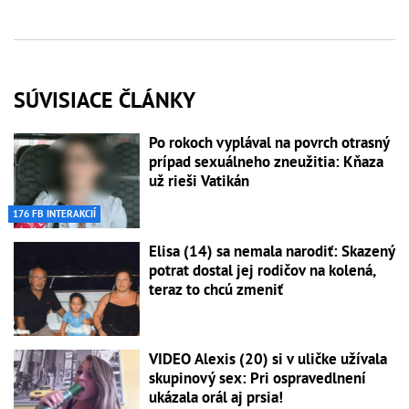
SÚVISIACE ČLÁNKY
Po rokoch vyplával na povrch otrasný
prípad sexuálneho zneužitia: Kňaza
už rieši Vatikán
176 FB INTERAKCIÍ
Elisa (14) sa nemala narodiť: Skazený
potrat dostal jej rodičov na kolená,
teraz to chcú zmeniť
VIDEO Alexis (20) si v uličke užívala
skupinový sex: Pri ospravedlnení
ukázala orál aj prsia!