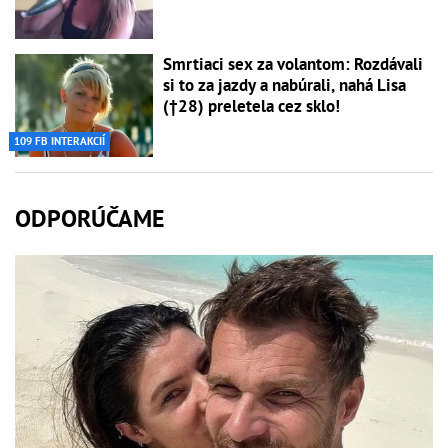
Smrtiaci sex za volantom: Rozdávali
si to za jazdy a nabúrali, nahá Lisa
(†28) preletela cez sklo!
109 FB INTERAKCIÍ
ODPORÚČAME