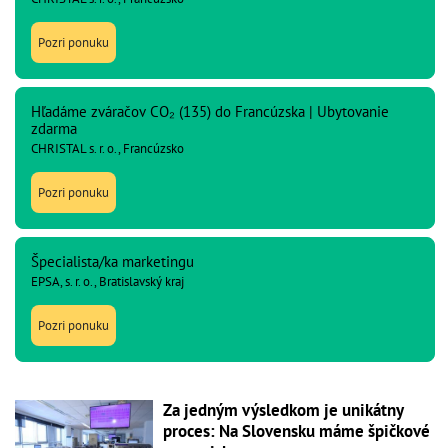
Pozri ponuku
Hľadáme zváračov CO₂ (135) do Francúzska | Ubytovanie
zdarma
CHRISTAL s. r. o., Francúzsko
Pozri ponuku
Špecialista/ka marketingu
EPSA, s. r. o., Bratislavský kraj
Pozri ponuku
Za jedným výsledkom je unikátny
proces: Na Slovensku máme špičkové