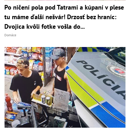
Po ničení pola pod Tatrami a kúpaní v plese
tu máme ďalší nešvár! Drzosť bez hraníc:
Dvojica kvôli fotke vošla do...
Domáce