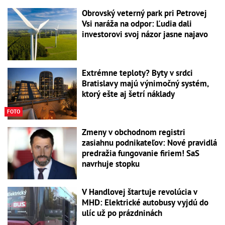
Obrovský veterný park pri Petrovej
Vsi naráža na odpor: Ľudia dali
investorovi svoj názor jasne najavo
Extrémne teploty? Byty v srdci
Bratislavy majú výnimočný systém,
ktorý ešte aj šetrí náklady
FOTO
Zmeny v obchodnom registri
zasiahnu podnikateľov: Nové pravidlá
predražia fungovanie firiem! SaS
navrhuje stopku
V Handlovej štartuje revolúcia v
MHD: Elektrické autobusy vyjdú do
ulíc už po prázdninách