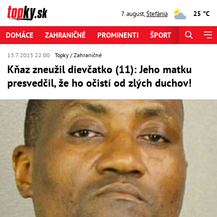
25 °C
7. august
,
Štefánia
DOMÁCE
ZAHRANIČNÉ
PROMINENTI
ŠPORT
ZAUJÍMAV
13.7.2015 22:00
Topky
Zahraničné
Kňaz zneužil dievčatko (11): Jeho matku
presvedčil, že ho očistí od zlých duchov!