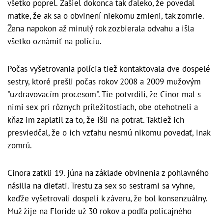
všetko poprel. Zašiel dokonca tak ďaleko, že povedal
matke, že ak sa o obvinení niekomu zmieni, tak zomrie.
Žena napokon až minulý rok zozbierala odvahu a išla
všetko oznámiť na políciu.
Počas vyšetrovania polícia tiež kontaktovala dve dospelé
sestry, ktoré prešli počas rokov 2008 a 2009 mužovým
"uzdravovacím procesom". Tie potvrdili, že Cinor mal s
nimi sex pri rôznych príležitostiach, obe otehotneli a
kňaz im zaplatil za to, že išli na potrat. Taktiež ich
presviedčal, že o ich vzťahu nesmú nikomu povedať, inak
zomrú.
Cinora zatkli 19. júna na základe obvinenia z pohlavného
násilia na dieťati. Trestu za sex so sestrami sa vyhne,
keďže vyšetrovali dospeli k záveru, že bol konsenzuálny.
Muž žije na Floride už 30 rokov a podľa policajného