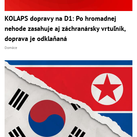
KOLAPS dopravy na D1: Po hromadnej
nehode zasahuje aj záchranársky vrtuľník,
doprava je odklaňaná
Domáce