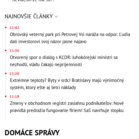
NAJNOVŠIE ČLÁNKY
11:42
Obrovský veterný park pri Petrovej Vsi naráža na odpor: Ľudia
dali investorovi svoj názor jasne najavo
11:36
Otvorený spor o dialóg s KĽDR: Juhokórejskí ministri sa
nezhodli, vládu čakajú nepríjemnosti
11:20
Extrémne teploty? Byty v srdci Bratislavy majú výnimočný
systém, ktorý ešte aj šetrí náklady
11:18
Zmeny v obchodnom registri zasiahnu podnikateľov: Nové
pravidlá predražia fungovanie firiem! SaS navrhuje stopku
DOMÁCE SPRÁVY