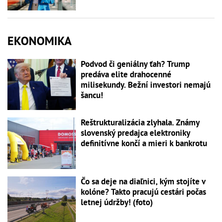
EKONOMIKA
Podvod či geniálny ťah? Trump
predáva elite drahocenné
milisekundy. Bežní investori nemajú
šancu!
Reštrukturalizácia zlyhala. Známy
slovenský predajca elektroniky
definitívne končí a mieri k bankrotu
Čo sa deje na diaľnici, kým stojíte v
kolóne? Takto pracujú cestári počas
letnej údržby! (foto)