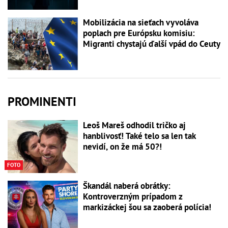
Mobilizácia na sieťach vyvoláva
poplach pre Európsku komisiu:
Migranti chystajú ďalší vpád do Ceuty
PROMINENTI
Leoš Mareš odhodil tričko aj
hanblivosť! Také telo sa len tak
nevidí, on že má 50?!
FOTO
Škandál naberá obrátky:
Kontroverzným prípadom z
markizáckej šou sa zaoberá polícia!