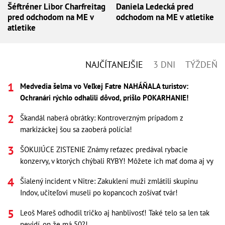
Šéftréner Libor Charfreitag
Daniela Ledecká pred
pred odchodom na ME v
odchodom na ME v atletike
atletike
NAJČÍTANEJŠIE
3 DNI
TÝŽDEŇ
Medvedia šelma vo Veľkej Fatre NAHÁŇALA turistov:
Ochranári rýchlo odhalili dôvod, prišlo POKARHANIE!
Škandál naberá obrátky: Kontroverzným prípadom z
markizáckej šou sa zaoberá polícia!
ŠOKUJÚCE ZISTENIE Známy reťazec predával rybacie
konzervy, v ktorých chýbali RYBY! Môžete ich mať doma aj vy
Šialený incident v Nitre: Zakuklení muži zmlátili skupinu
Indov, učiteľovi museli po kopancoch zošívať tvár!
Leoš Mareš odhodil tričko aj hanblivosť! Také telo sa len tak
nevidí, on že má 50?!