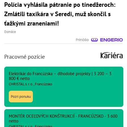
Polícia vyhlásila pátranie po tínedžeroch:
Zmlátili taxikára v Seredi, muž skončil s
ťažkými zraneniami!
Domáce
Pracovné pozície
Elektrikár do Francúzska – dlhodobé projekty | 3 200 – 3
800 € netto
CHRISTAL s. r. o., Francúzsko
Pozri ponuku
MONTÉR OCEĽOVÝCH KONŠTRUKCIÍ - FRANCÚZSKO - 3 600
netto
CHRISTAL s. r. o., Francúzsko