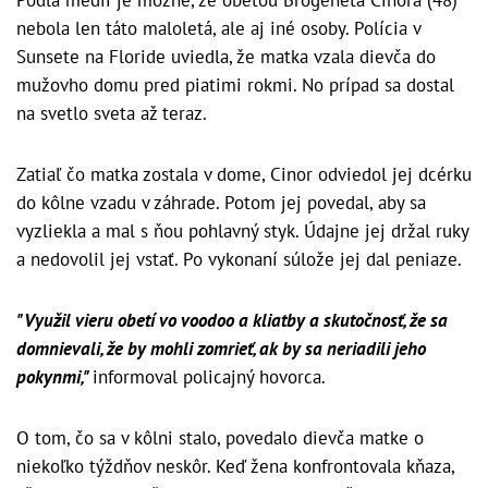
Podľa médií je možné, že obeťou Brogeneta Cinora (48)
nebola len táto maloletá, ale aj iné osoby. Polícia v
Sunsete na Floride uviedla, že matka vzala dievča do
mužovho domu pred piatimi rokmi. No prípad sa dostal
na svetlo sveta až teraz.
Zatiaľ čo matka zostala v dome, Cinor odviedol jej dcérku
do kôlne vzadu v záhrade. Potom jej povedal, aby sa
vyzliekla a mal s ňou pohlavný styk. Údajne jej držal ruky
a nedovolil jej vstať. Po vykonaní súlože jej dal peniaze.
"Využil vieru obetí vo voodoo a kliatby a skutočnosť, že sa
domnievali, že by mohli zomrieť, ak by sa neriadili jeho
pokynmi,"
informoval policajný hovorca.
O tom, čo sa v kôlni stalo, povedalo dievča matke o
niekoľko týždňov neskôr. Keď žena konfrontovala kňaza,