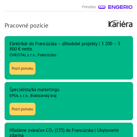
Pracovné pozície
Elektrikár do Francúzska – dlhodobé projekty | 3 200 – 3
800 € netto
CHRISTAL s. r. o., Francúzsko
Pozri ponuku
Špecialista/ka marketingu
EPSA, s. r. o., Bratislavský kraj
Pozri ponuku
Hľadáme zváračov CO₂ (135) do Francúzska | Ubytovanie
zdarma