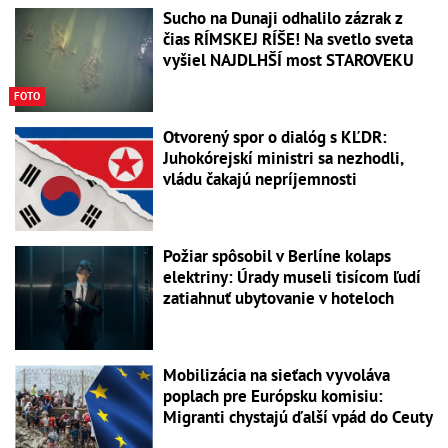
Sucho na Dunaji odhalilo zázrak z
čias RÍMSKEJ RÍŠE! Na svetlo sveta
vyšiel NAJDLHŠÍ most STAROVEKU
FOTO
Otvorený spor o dialóg s KĽDR:
Juhokórejskí ministri sa nezhodli,
vládu čakajú nepríjemnosti
Požiar spôsobil v Berlíne kolaps
elektriny: Úrady museli tisícom ľudí
zatiahnuť ubytovanie v hoteloch
Mobilizácia na sieťach vyvoláva
poplach pre Európsku komisiu:
Migranti chystajú ďalší vpád do Ceuty