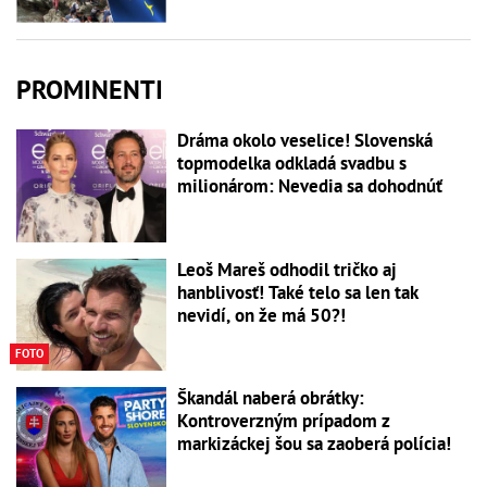
PROMINENTI
Dráma okolo veselice! Slovenská
topmodelka odkladá svadbu s
milionárom: Nevedia sa dohodnúť
Leoš Mareš odhodil tričko aj
hanblivosť! Také telo sa len tak
nevidí, on že má 50?!
FOTO
Škandál naberá obrátky:
Kontroverzným prípadom z
markizáckej šou sa zaoberá polícia!