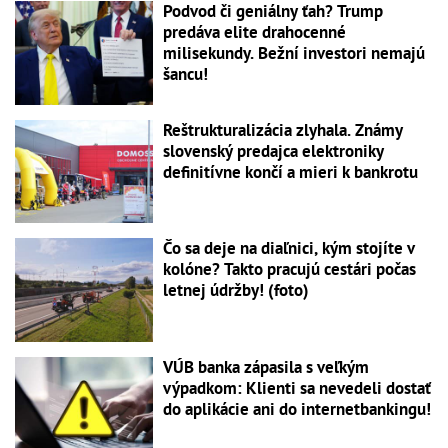
Podvod či geniálny ťah? Trump
predáva elite drahocenné
milisekundy. Bežní investori nemajú
šancu!
Reštrukturalizácia zlyhala. Známy
slovenský predajca elektroniky
definitívne končí a mieri k bankrotu
Čo sa deje na diaľnici, kým stojíte v
kolóne? Takto pracujú cestári počas
letnej údržby! (foto)
VÚB banka zápasila s veľkým
výpadkom: Klienti sa nevedeli dostať
do aplikácie ani do internetbankingu!