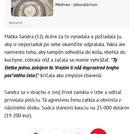
Medirex - laboratórium
Reklama
Matka Sandra (52) dcére za to vynadala a požiadala ju,
aby si neporiadok po sebe okamžite odpratala. Yakia ale
namiesto toho, aby tampón odhodila do koša, vbehla do
kuchyne, zobrala nôž a začala sa mame vyhrážať.
"Ty
štetka jedna, zabijem ťa. Vrazím ti nôž doprostred tvojho
pos*atého čela!,"
kričala ako zmyslov zbavená.
Sandra sa v strachu o svoj život zamkla v izbe a odtiaľ
privolala políciu. Tá agresívnu ženu zatkla a obvinila z
násilného útoku. Sudca stanovil kauciu na 25 000 dolárov
(19 200 eur).