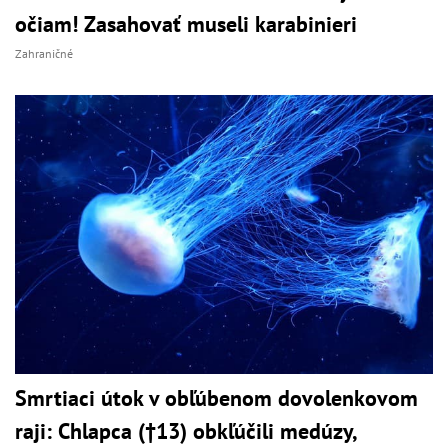
očiam! Zasahovať museli karabinieri
Zahraničné
Smrtiaci útok v obľúbenom dovolenkovom
raji: Chlapca (†13) obkľúčili medúzy,