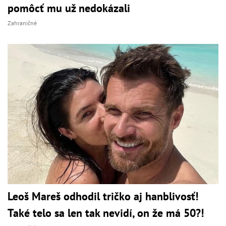
pomôcť mu už nedokázali
Zahraničné
Leoš Mareš odhodil tričko aj hanblivosť!
Také telo sa len tak nevidí, on že má 50?!