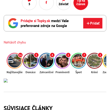
Tip na
5
Zdieľať
článok
Pridajte si Topky.sk
medzi Vaše
Pridať
preferované zdroje na Google
Nahlásiť chybu
16
5
4
2
7
2
Najčítanejšie
Domáce
Zahraničné
Prominenti
Šport
Krimi
Zaují
SÚVISIACE ČLÁNKY