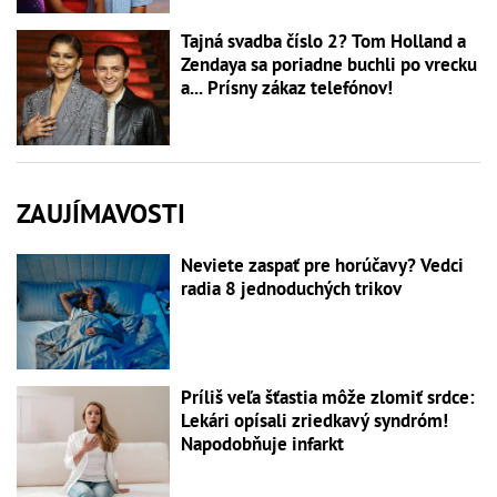
Tajná svadba číslo 2? Tom Holland a
Zendaya sa poriadne buchli po vrecku
a... Prísny zákaz telefónov!
ZAUJÍMAVOSTI
Neviete zaspať pre horúčavy? Vedci
radia 8 jednoduchých trikov
Príliš veľa šťastia môže zlomiť srdce:
Lekári opísali zriedkavý syndróm!
Napodobňuje infarkt