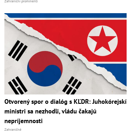
Zahraniční prominenti
Otvorený spor o dialóg s KĽDR: Juhokórejskí
ministri sa nezhodli, vládu čakajú
nepríjemnosti
Zahraničné