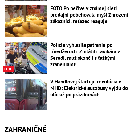
FOTO Po pečive v známej sieti
predajní pobehovala myš! Zhrození
zákazníci, reťazec reaguje
Polícia vyhlásila pátranie po
tínedžeroch: Zmlátili taxikára v
Seredi, muž skončil s ťažkými
zraneniami!
FOTO
V Handlovej štartuje revolúcia v
MHD: Elektrické autobusy vyjdú do
ulíc už po prázdninách
ZAHRANIČNÉ