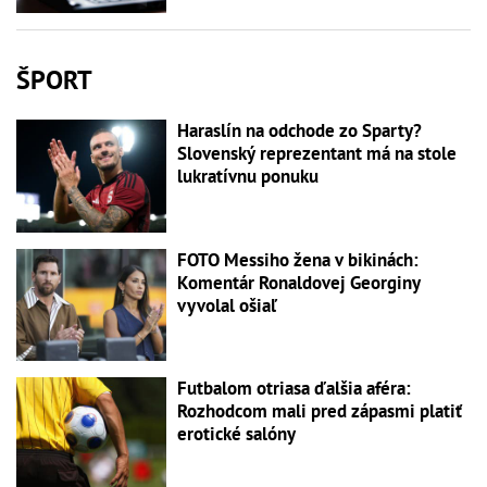
ŠPORT
Haraslín na odchode zo Sparty?
Slovenský reprezentant má na stole
lukratívnu ponuku
FOTO Messiho žena v bikinách:
Komentár Ronaldovej Georginy
vyvolal ošiaľ
Futbalom otriasa ďalšia aféra:
Rozhodcom mali pred zápasmi platiť
erotické salóny