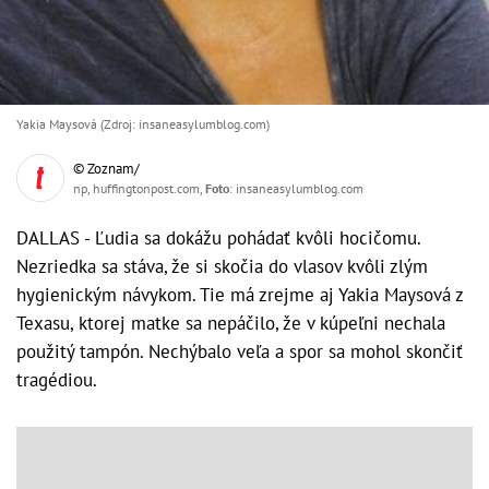
Yakia Maysová (Zdroj: insaneasylumblog.com)
© Zoznam/
np, huffingtonpost.com,
Foto
: insaneasylumblog.com
DALLAS - Ľudia sa dokážu pohádať kvôli hocičomu.
Nezriedka sa stáva, že si skočia do vlasov kvôli zlým
hygienickým návykom. Tie má zrejme aj Yakia Maysová z
Texasu, ktorej matke sa nepáčilo, že v kúpeľni nechala
použitý tampón. Nechýbalo veľa a spor sa mohol skončiť
tragédiou.