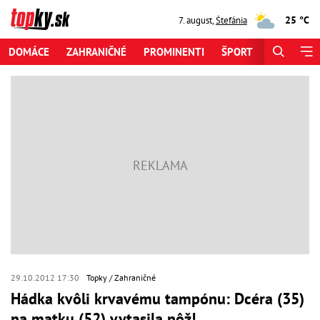
25 °C
7. august
,
Štefánia
DOMÁCE
ZAHRANIČNÉ
PROMINENTI
ŠPORT
ZAUJÍMAV
29.10.2012 17:30
Topky
Zahraničné
Hádka kvôli krvavému tampónu: Dcéra (35)
na matku (52) vytasila nôž!