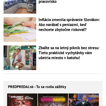
pracovisko
Inflácia zmenila správanie Slovákov:
Ako narábať s peniazmi, keď
nechcete zbytočne riskovať?
Zbaľte sa na letný piknik bez stresu:
Tieto praktické vychytávky vám
ušetria miesto v batohu!
PREDPREDAJ
.sk - Tu sa rodia zážitky