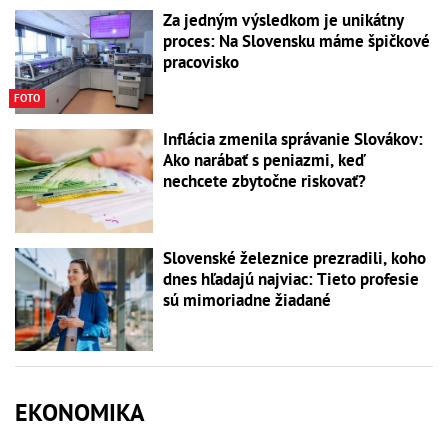
Za jedným výsledkom je unikátny
proces: Na Slovensku máme špičkové
pracovisko
FOTO
Inflácia zmenila správanie Slovákov:
Ako narábať s peniazmi, keď
nechcete zbytočne riskovať?
Slovenské železnice prezradili, koho
dnes hľadajú najviac: Tieto profesie
sú mimoriadne žiadané
EKONOMIKA