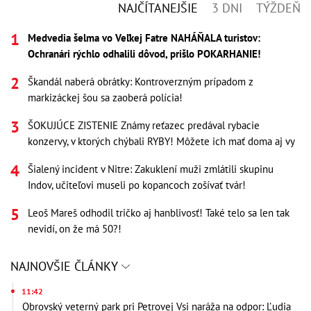
NAJČÍTANEJŠIE
3 DNI
TÝŽDEŇ
Medvedia šelma vo Veľkej Fatre NAHÁŇALA turistov:
Ochranári rýchlo odhalili dôvod, prišlo POKARHANIE!
Škandál naberá obrátky: Kontroverzným prípadom z
markizáckej šou sa zaoberá polícia!
ŠOKUJÚCE ZISTENIE Známy reťazec predával rybacie
konzervy, v ktorých chýbali RYBY! Môžete ich mať doma aj vy
Šialený incident v Nitre: Zakuklení muži zmlátili skupinu
Indov, učiteľovi museli po kopancoch zošívať tvár!
Leoš Mareš odhodil tričko aj hanblivosť! Také telo sa len tak
nevidí, on že má 50?!
NAJNOVŠIE ČLÁNKY
11:42
Obrovský veterný park pri Petrovej Vsi naráža na odpor: Ľudia