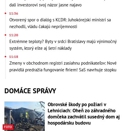
dali investorovi svoj názor jasne najavo
11:36
Otvorený spor o dialóg s KĽDR: Juhokórejskí ministri sa
nezhodli, vládu čakajú nepríjemnosti
11:20
Extrémne teploty? Byty v srdci Bratislavy majú výnimočný
systém, ktorý ešte aj šetrí náklady
11:18
Zmeny v obchodnom registri zasiahnu podnikateľov: Nové
pravidlá predražia fungovanie firiem! SaS navrhuje stopku
DOMÁCE SPRÁVY
Obrovské škody po požiari v
Lehniciach: Oheň zo záhradného
domčeka zachvátil susedný dom aj
hospodársku budovu
FOTO