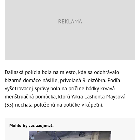
Dallaská polícia bola na miesto, kde sa odohrávalo
bizarné domáce násilie, privolaná 9. októbra. Podľa
vyšetrovacej správy bola na príčine hádky krvavá
menštruačná pomôcka, ktorú Yakia Lashonta Maysová
(35) nechala položenú na poličke v kúpeľni.
Mohlo by vás zaujímať: