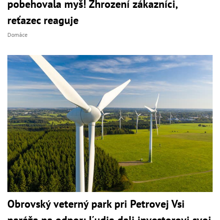
pobehovala myš! Zhrození zákazníci,
reťazec reaguje
Domáce
Obrovský veterný park pri Petrovej Vsi
naráža na odpor: Ľudia dali investorovi svoj