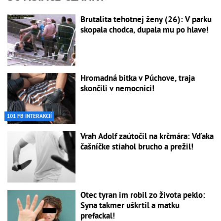
Brutalita tehotnej ženy (26): V parku
skopala chodca, dupala mu po hlave!
Hromadná bitka v Púchove, traja
skončili v nemocnici!
101 FB INTERAKCIÍ
Vrah Adolf zaútočil na krčmára: Vďaka
čašníčke stiahol brucho a prežil!
Otec tyran im robil zo života peklo:
Syna takmer uškrtil a matku
prefackal!