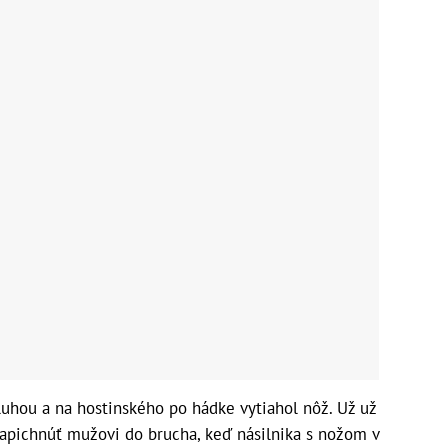
uhou a na hostinského po hádke vytiahol nôž. Už už
zapichnúť mužovi do brucha, keď násilnika s nožom v