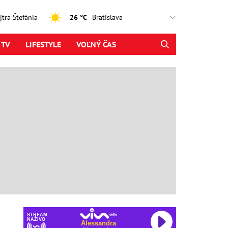
ajtra Štefánia
26 °C
 TV
LIFESTYLE
VOĽNÝ ČAS
STREAM
NAŽIVO
Alessandra