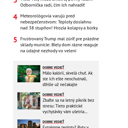
Odborníčka radí, čím ich nahradiť
Meteorológovia varujú pred
nebezpečenstvom: Teploty dosiahnu
nad 38 stupňov! Hrozia kolapsy a búrky
Frustrovaný Trump mal zúriť pre prázdne
sklady munície: Biely dom rázne reaguje
na údajné nezhody vo velení
DOBRE VEDIEŤ
Málo kalórií, skvelá chuť. Ak
ste ich ešte neochutnali,
dlhšie už nečakajte
DOBRE VEDIEŤ
Zbaľte sa na letný piknik bez
stresu: Tieto praktické
vychytávky vám ušetria
miesto v batohu!
DOBRE VEDIEŤ
Extrémne teploty? Byty v