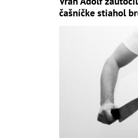
Vrah Adolf zaútoči
čašníčke stiahol br