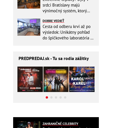
srdci Bratislavy majú
výnimočný systém, ktorý
ešte aj šetrí náklady
DOBRE VEDIEŤ
Cesta od odberu krvi až po
výsledok: Unikátny pohľad
do špičkového laboratória na
Slovensku
PREDPREDAJ
.sk - Tu sa rodia zážitky
ZAHRANIČNÉ CELEBRITY