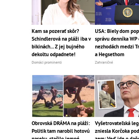
Kam sa pozerať skôr?
USA: Biely dom pop
Schindlerová na pláži iba v
správu denníka WP 
bikinách... Z jej bujného
nezhodách medzi 
dekoltu odpadnete!
a Hegsethom
Domáci prominenti
Zahraničné
Obrovská DRÁMA na pláži:
Vyšetrovateľská le
Politik tam narobil hotovú
zniesla Korčoka pod
paseku, stačilo jemné
zem: Veď ide o daň