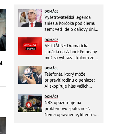
DOMÁCE
Vyšetrovateľská legenda
zniesla Korčoka pod čiernu
zem: Veď ide o daňový únik
za DESAŤTISÍCE a trestá sa
DOMÁCE
basou!
AKTUÁLNE Dramatická
situácia na Záhorí: Polonahý
muž sa vyhráža skokom zo
ol
stožiara, vlaky cez stanicu
DOMÁCE
nepremávajú
Telefonát, ktorý môže
pripraviť rodinu o peniaze:
AI skopíruje hlas vašich
blízkych, odborníci radia
DOMÁCE
jednoduchý trik
NBS upozorňuje na
problémovú spoločnosť:
Nemá oprávnenie, klienti sa
vystavujú veľkému riziku