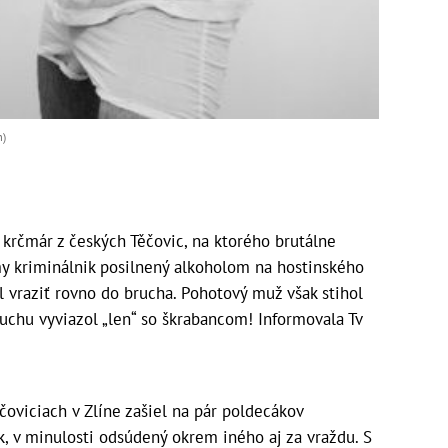
m)
 krčmár z českých Těčovic, na ktorého brutálne
my kriminálnik posilnený alkoholom na hostinského
l vraziť rovno do brucha. Pohotový muž však stihol
ruchu vyviazol „len“ so škrabancom! Informovala Tv
čoviciach v Zlíne zašiel na pár poldecákov
, v minulosti odsúdený okrem iného aj za vraždu. S