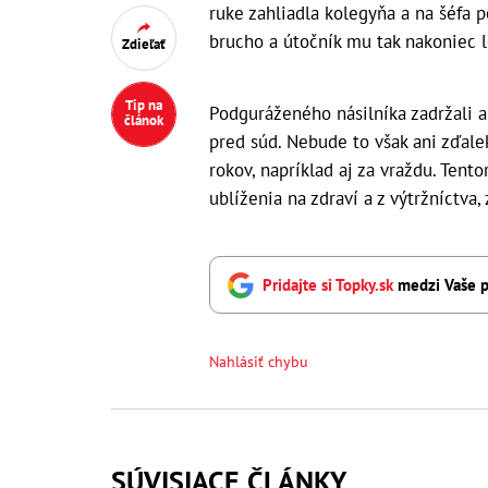
ruke zahliadla kolegyňa a na šéfa 
brucho a útočník mu tak nakoniec l
Zdieľať
Tip na
Podguráženého násilníka zadržali 
článok
pred súd. Nebude to však ani zďale
rokov, napríklad aj za vraždu. Tent
ublíženia na zdraví a z výtržníctva,
Pridajte si Topky.sk
medzi Vaše p
Nahlásiť chybu
SÚVISIACE ČLÁNKY