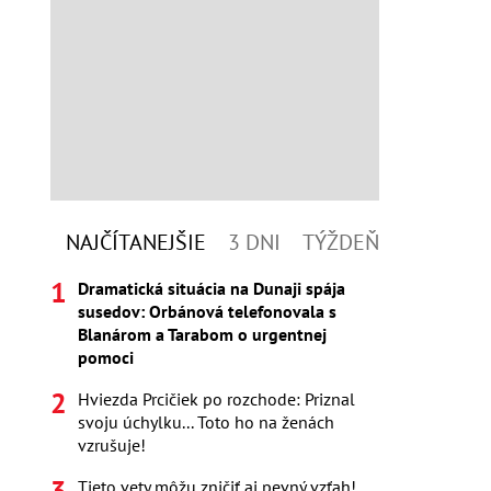
NAJČÍTANEJŠIE
3 DNI
TÝŽDEŇ
Dramatická situácia na Dunaji spája
susedov: Orbánová telefonovala s
Blanárom a Tarabom o urgentnej
pomoci
Hviezda Prcičiek po rozchode: Priznal
svoju úchylku... Toto ho na ženách
vzrušuje!
Tieto vety môžu zničiť aj pevný vzťah!