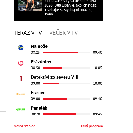
Bodkované šaty sú trendom leta
2026. Dua Lipa vie, ako ich nosiť,
inšpirujte sa stylingmi módnej
ikony
TERAZ V TV
VEČER V TV
Na nože
08:25
09:40
Prázdniny
08:50
10:05
Detektívi zo severu VIII
09:00
10:00
Frasier
09:00
09:40
Panelák
08:20
09:45
Navoľ stanice
Celý program