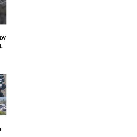
RDY
l,
e