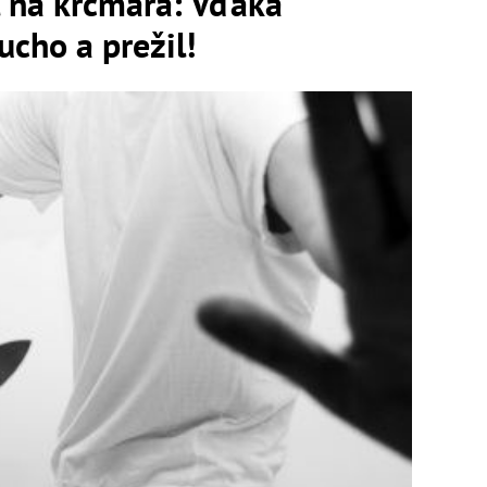
l na krčmára: Vďaka
ucho a prežil!