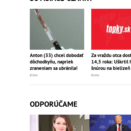
Anton (33) chcel dobodať
Za vraždu otca dos
dôchodkyňu, napriek
14,5 roka: Uškrtil 
zraneniam sa ubránila!
šnúrou na bielizeň
Krimi
Krimi
ODPORÚČAME