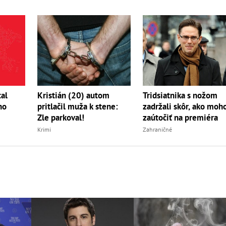
tal
Tridsiatnika s nožom
Kristián (20) autom
ho
zadržali skôr, ako moh
pritlačil muža k stene:
zaútočiť na premiéra
Zle parkoval!
Zahraničné
Krimi