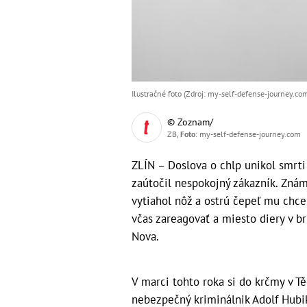
Ilustračné foto (Zdroj: my-self-defense-journey.co
© Zoznam/
ZB,
Foto
: my-self-defense-journey.com
ZLÍN – Doslova o chlp unikol smrti
zaútočil nespokojný zákazník. Zná
vytiahol nôž a ostrú čepeľ mu chce
včas zareagovať a miesto diery v b
Nova.
V marci tohto roka si do krčmy v Tě
nebezpečný kriminálnik Adolf Hubik