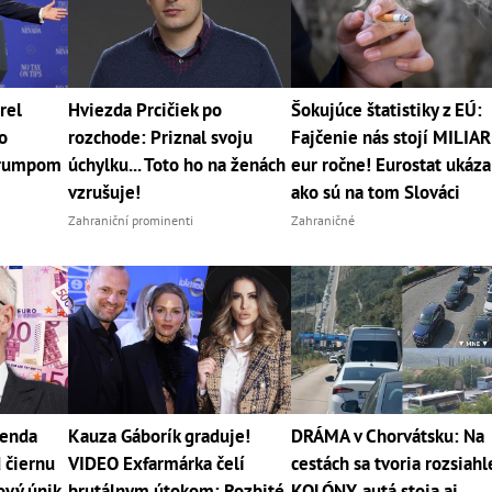
rel
Hviezda Prcičiek po
Šokujúce štatistiky z EÚ:
o
rozchode: Priznal svoju
Fajčenie nás stojí MILIA
Trumpom
úchylku... Toto ho na ženách
eur ročne! Eurostat ukáza
vzrušuje!
ako sú na tom Slováci
Zahraniční prominenti
Zahraničné
genda
Kauza Gáborík graduje!
DRÁMA v Chorvátsku: Na
 čiernu
VIDEO Exfarmárka čelí
cestách sa tvoria rozsiahl
ový únik
brutálnym útokom: Rozbité
KOLÓNY, autá stoja aj