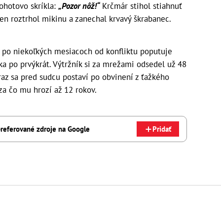
pohotovo skríkla:
„Pozor nôž!“
Krčmár stihol stiahnuť
en roztrhol mikinu a zanechal krvavý škrabanec.
a po niekoľkých mesiacoch od konfliktu poputuje
ka po prvýkrát. Výtržník si za mrežami odsedel už 48
oraz sa pred sudcu postaví po obvinení z ťažkého
 za čo mu hrozí až 12 rokov.
referované zdroje na Google
Pridať