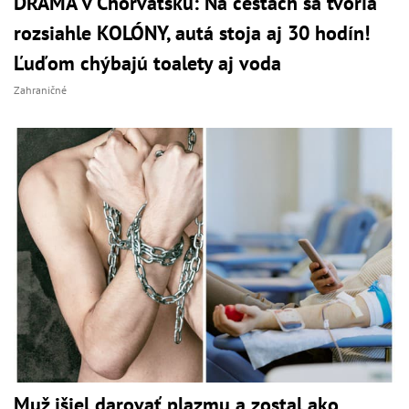
DRÁMA v Chorvátsku: Na cestách sa tvoria
rozsiahle KOLÓNY, autá stoja aj 30 hodín!
Ľuďom chýbajú toalety aj voda
Zahraničné
Muž išiel darovať plazmu a zostal ako