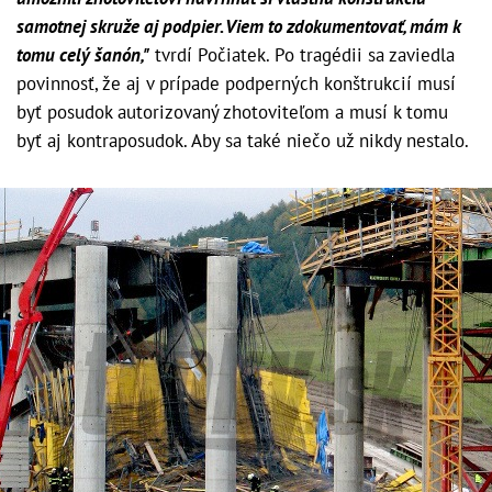
samotnej skruže aj podpier. Viem to zdokumentovať, mám k
tomu celý šanón,"
tvrdí Počiatek. Po tragédii sa zaviedla
povinnosť, že aj v prípade podperných konštrukcií musí
byť posudok autorizovaný zhotoviteľom a musí k tomu
byť aj kontraposudok. Aby sa také niečo už nikdy nestalo.