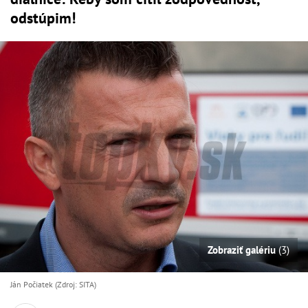
odstúpim!
Zobraziť galériu
(3)
Ján Počiatek (Zdroj: SITA)