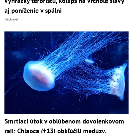
vyhrážky teroristu, kolaps na vrchole slávy
aj poníženie v spálni
Osobnosti
Smrtiaci útok v obľúbenom dovolenkovom
raji: Chlapca (†13) obkľúčili medúzy,