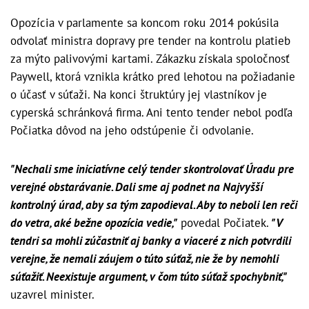
Opozícia v parlamente sa koncom roku 2014 pokúsila
odvolať ministra dopravy pre tender na kontrolu platieb
za mýto palivovými kartami. Zákazku získala spoločnosť
Paywell, ktorá vznikla krátko pred lehotou na požiadanie
o účasť v súťaži. Na konci štruktúry jej vlastníkov je
cyperská schránková firma. Ani tento tender nebol podľa
Počiatka dôvod na jeho odstúpenie či odvolanie.
"Nechali sme iniciatívne celý tender skontrolovať Úradu pre
verejné obstarávanie. Dali sme aj podnet na Najvyšší
kontrolný úrad, aby sa tým zapodieval. Aby to neboli len reči
do vetra, aké bežne opozícia vedie,"
povedal Počiatek.
"V
tendri sa mohli zúčastniť aj banky a viaceré z nich potvrdili
verejne, že nemali záujem o túto súťaž, nie že by nemohli
súťažiť. Neexistuje argument, v čom túto súťaž spochybniť,"
uzavrel minister.