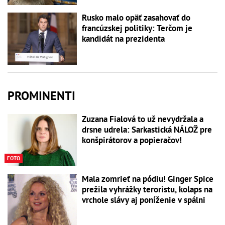
Rusko malo opäť zasahovať do
francúzskej politiky: Terčom je
kandidát na prezidenta
PROMINENTI
Zuzana Fialová to už nevydržala a
drsne udrela: Sarkastická NÁLOŽ pre
konšpirátorov a popieračov!
FOTO
Mala zomrieť na pódiu! Ginger Spice
prežila vyhrážky teroristu, kolaps na
vrchole slávy aj poníženie v spálni