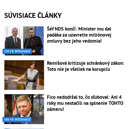
SÚVISIACE ČLÁNKY
Šéf NDS končí: Minister mu dal
padáka za uzavretie miliónovej
zmluvy bez jeho vedomia!
330 FB INTERAKCIÍ
Remišová kritizuje schránkový zákon:
Toto nie je všeliek na korupciu
Fico nedodržal to, čo sľuboval: Ani 4
roky mu nestačili na splnenie TOHTO
zámeru!
380 FB INTERAKCIÍ