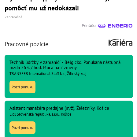
pomôcť mu už nedokázali
Zahraničné
Pracovné pozície
Technik údržby v zahraničí - Belgicko. Ponúkaná nástupná
mzda 26 € / hod. Práca na 2 zmeny.
TRANSFER International Staff k.s., Žilinský kraj
Pozri ponuku
Asistent manažéra predajne (m/ž), Železníky, Košice
Lidl Slovenská republika, s.r.o., Košice
Pozri ponuku