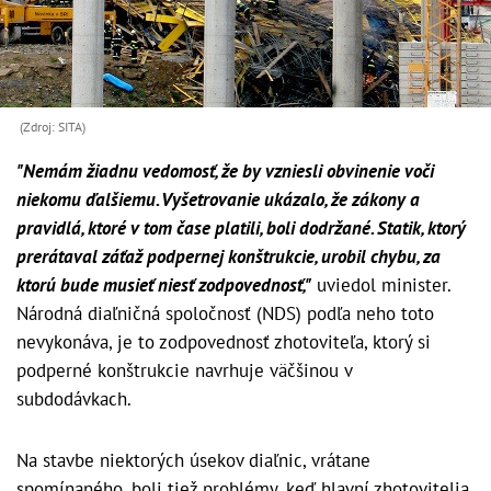
(Zdroj: SITA)
"Nemám žiadnu vedomosť, že by vzniesli obvinenie voči
niekomu ďalšiemu. Vyšetrovanie ukázalo, že zákony a
pravidlá, ktoré v tom čase platili, boli dodržané. Statik, ktorý
prerátaval záťaž podpernej konštrukcie, urobil chybu, za
ktorú bude musieť niesť zodpovednosť,"
uviedol minister.
Národná diaľničná spoločnosť (NDS) podľa neho toto
nevykonáva, je to zodpovednosť zhotoviteľa, ktorý si
podperné konštrukcie navrhuje väčšinou v
subdodávkach.
Na stavbe niektorých úsekov diaľnic, vrátane
spomínaného, boli tiež problémy, keď hlavní zhotovitelia