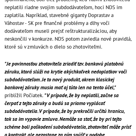
neplatili riadne svojim subdodávateľom, hoci NDS im
zaplatila. Napríklad, stavebné giganty Doprastav a
Váhostav - SK pre finančné problémy a dlhy voči
dodávateľom museli prejsť reštrukturalizáciou, aby
neskončili v konkurze. NDS potom zaviedla nové pravidlá,
ktoré sú v zmluvách o dielo so zhotoviteľmi.
"Je povinnosťou zhotoviteľa zriadiť tzv. bankovú platobnú
záruku, ktorá slúži na krytie akýchkoľvek nedoplatkov voči
subdodávateľom. Je to nový produkt, okrem klasickej
bankovej záruky musia mať aj túto len na tento účel,"
priblížil Počiatek.
"V prípade, že by neplatili, začne sa
čerpať z tejto záruky a budú sa priamo vyplácať
subdodávatelia. V prípade, že by prekročili určitú hranicu,
tak sa im vypovie zmluva. Nemôže sa stať, že by pri tejto
schéme boli poškodení subdodávatelia, zhotoviteľ môže prísť
o kontrakt, ale nezostane za ním spúšť v podobe