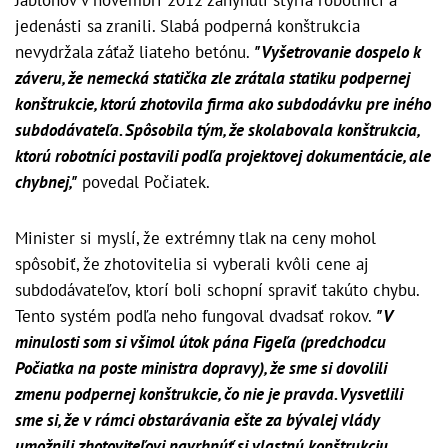
Jablonov v novembri 2012 zahynuli štyria robotníci a
jedenásti sa zranili. Slabá podperná konštrukcia
nevydržala záťaž liateho betónu.
"Vyšetrovanie dospelo k
záveru, že nemecká statička zle zrátala statiku podpernej
konštrukcie, ktorú zhotovila firma ako subdodávku pre iného
subdodávateľa. Spôsobila tým, že skolabovala konštrukcia,
ktorú robotníci postavili podľa projektovej dokumentácie, ale
chybnej,"
povedal Počiatek.
Minister si myslí, že extrémny tlak na ceny mohol
spôsobiť, že zhotovitelia si vyberali kvôli cene aj
subdodávateľov, ktorí boli schopní spraviť takúto chybu.
Tento systém podľa neho fungoval dvadsať rokov.
"V
minulosti som si všimol útok pána Figeľa (predchodcu
Počiatka na poste ministra dopravy), že sme si dovolili
zmenu podpernej konštrukcie, čo nie je pravda. Vysvetlili
sme si, že v rámci obstarávania ešte za bývalej vlády
umožnili zhotoviteľovi navrhnúť si vlastnú konštrukciu