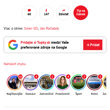
Tip na
60
147
Zdieľať
článok
Viac o téme:
Smer-SD
,
Ján Počiatek
Pridajte si Topky.sk
medzi Vaše
Pridať
preferované zdroje na Google
Nahlásiť chybu
16
4
2
4
7
5
Najčítanejšie
Domáce
Zahraničné
Prominenti
Šport
Krimi
Zaují