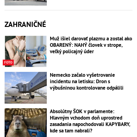
ZAHRANIČNÉ
Muž išiel darovať plazmu a zostal ako
OBARENÝ: NAHÝ človek v strope,
veľký policajný úder
FOTO
Nemecko začalo vyšetrovanie
incidentu na letisku: Dron s
výbušninou kontrolovane odpálili
Absolútny ŠOK v parlamente:
Hlavným vchodom doň uprostred
zasadania napochodovali KAPYBARY,
kde sa tam nabrali?