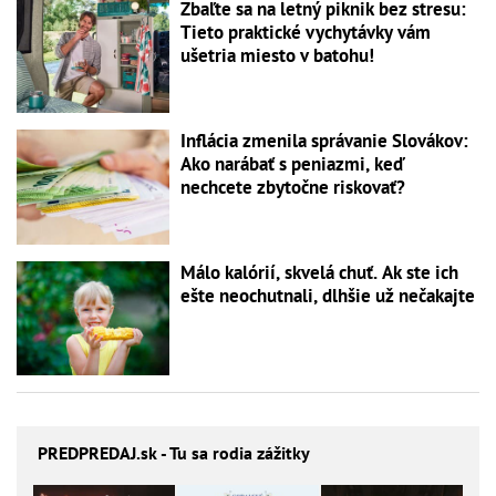
Zbaľte sa na letný piknik bez stresu:
Tieto praktické vychytávky vám
ušetria miesto v batohu!
Inflácia zmenila správanie Slovákov:
Ako narábať s peniazmi, keď
nechcete zbytočne riskovať?
Málo kalórií, skvelá chuť. Ak ste ich
ešte neochutnali, dlhšie už nečakajte
PREDPREDAJ
.sk - Tu sa rodia zážitky