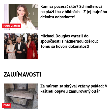
Kam sa pozerať skôr? Schindlerová
na pláži iba v bikinách... Z jej bujného
dekoltu odpadnete!
FOTO VNÚTRI
Michael Douglas vyrazil do
spoločnosti s nádhernou dcérou:
Tomu sa hovorí dokonalosť!
ZAUJÍMAVOSTI
Za múrom sa skrýval vzácny poklad: V
kaštieli objavili zamurovaný oltár
FOTO