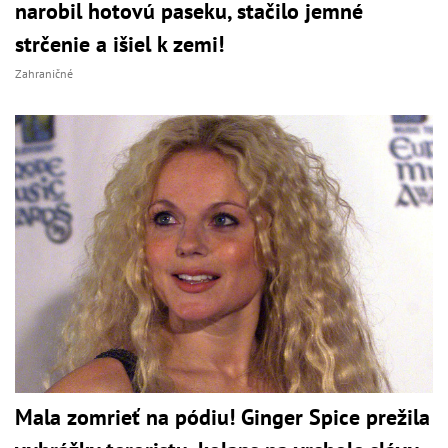
narobil hotovú paseku, stačilo jemné
strčenie a išiel k zemi!
Zahraničné
Mala zomrieť na pódiu! Ginger Spice prežila