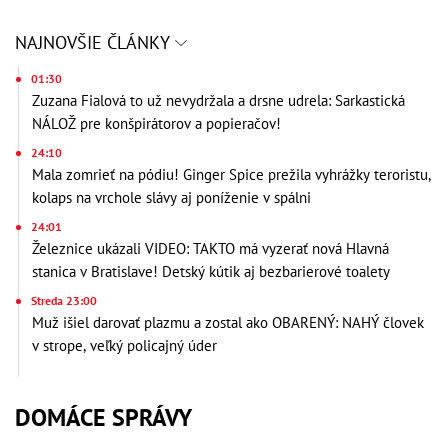
NAJNOVŠIE ČLÁNKY
01:30
Zuzana Fialová to už nevydržala a drsne udrela: Sarkastická
NÁLOŽ pre konšpirátorov a popieračov!
24:10
Mala zomrieť na pódiu! Ginger Spice prežila vyhrážky teroristu,
kolaps na vrchole slávy aj poníženie v spálni
24:01
Železnice ukázali VIDEO: TAKTO má vyzerať nová Hlavná
stanica v Bratislave! Detský kútik aj bezbarierové toalety
Streda 23:00
Muž išiel darovať plazmu a zostal ako OBARENÝ: NAHÝ človek
v strope, veľký policajný úder
DOMÁCE SPRÁVY