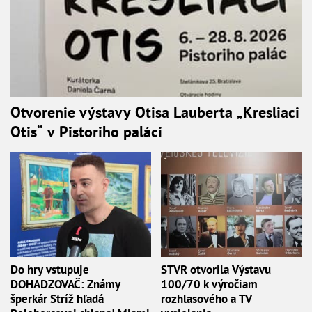
Otvorenie výstavy Otisa Lauberta „Kresliaci
Otis“ v Pistoriho paláci
Do hry vstupuje
STVR otvorila Výstavu
DOHADZOVAČ: Známy
100/70 k výročiam
šperkár Stríž hľadá
rozhlasového a TV