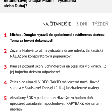
Belohorcovej chlapa! Miami
vysielania
alebo Dubaj?
NAJČÍTANEJŠIE
3 DNI
TÝŽDEŇ
Michael Douglas vyrazil do spoločnosti s nádhernou dcérou:
Tomu sa hovorí dokonalosť!
Zuzana Fialová to už nevydržala a drsne udrela: Sarkastická
NÁLOŽ pre konšpirátorov a popieračov!
Kam sa pozerať skôr? Schindlerová na pláži iba v bikinách... Z
jej bujného dekoltu odpadnete!
Železnice ukázali VIDEO: TAKTO má vyzerať nová Hlavná
stanica v Bratislave! Detský kútik aj bezbarierové toalety
Absolútny ŠOK v parlamente: Hlavným vchodom doň
uprostred zasadania napochodovali KAPYBARY, kde sa tam
nabrali?