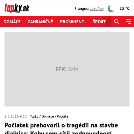
23 °C
6. august
,
Jozefína
DOMÁCE
ZAHRANIČNÉ
PROMINENTI
ŠPORT
ZAUJÍMAV
2.3.2016 9:15
Topky
Domáce
Politika
Počiatek prehovoril o tragédii na stavbe
diaľnice: Keby som cítil zodpovednosť,