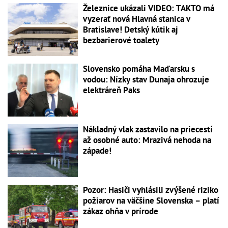
Železnice ukázali VIDEO: TAKTO má
vyzerať nová Hlavná stanica v
Bratislave! Detský kútik aj
bezbarierové toalety
Slovensko pomáha Maďarsku s
vodou: Nízky stav Dunaja ohrozuje
elektráreň Paks
Nákladný vlak zastavilo na priecestí
až osobné auto: Mrazivá nehoda na
západe!
Pozor: Hasiči vyhlásili zvýšené riziko
požiarov na väčšine Slovenska – platí
zákaz ohňa v prírode