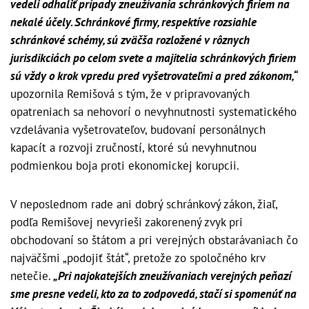
vedeli odhaliť prípady zneužívania schránkových firiem na
nekalé účely. Schránkové firmy, respektíve rozsiahle
schránkové schémy, sú zväčša rozložené v rôznych
jurisdikciách po celom svete a majitelia schránkových firiem
sú vždy o krok vpredu pred vyšetrovateľmi a pred zákonom,“
upozornila Remišová s tým, že v pripravovaných
opatreniach sa nehovorí o nevyhnutnosti systematického
vzdelávania vyšetrovateľov, budovaní personálnych
kapacít a rozvoji zručností, ktoré sú nevyhnutnou
podmienkou boja proti ekonomickej korupcii.
V neposlednom rade ani dobrý schránkový zákon, žiaľ,
podľa Remišovej nevyrieši zakorenený zvyk pri
obchodovaní so štátom a pri verejných obstarávaniach čo
najväčšmi „podojiť štát“, pretože zo spoločného krv
netečie.
„Pri najokatejších zneužívaniach verejných peňazí
sme presne vedeli, kto za to zodpovedá, stačí si spomenúť na