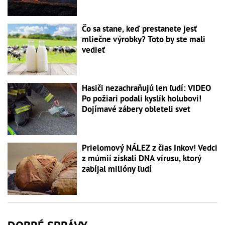
Čo sa stane, keď prestanete jesť
mliečne výrobky? Toto by ste mali
vedieť
Hasiči nezachraňujú len ľudí: VIDEO
Po požiari podali kyslík holubovi!
Dojímavé zábery obleteli svet
Prielomový NÁLEZ z čias Inkov! Vedci
z múmií získali DNA vírusu, ktorý
zabíjal milióny ľudí