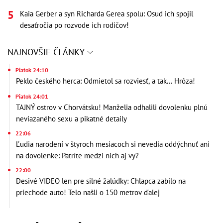
Kaia Gerber a syn Richarda Gerea spolu: Osud ich spojil
desaťročia po rozvode ich rodičov!
NAJNOVŠIE ČLÁNKY
Piatok 24:10
Peklo českého herca: Odmietol sa rozviesť, a tak... Hrôza!
Piatok 24:01
TAJNÝ ostrov v Chorvátsku! Manželia odhalili dovolenku plnú
neviazaného sexu a pikatné detaily
22:06
Ľudia narodení v štyroch mesiacoch si nevedia oddýchnuť ani
na dovolenke: Patríte medzi nich aj vy?
22:00
Desivé VIDEO len pre silné žalúdky: Chlapca zabilo na
priechode auto! Telo našli o 150 metrov ďalej