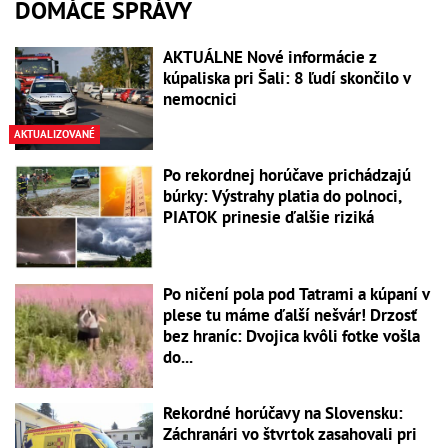
DOMÁCE SPRÁVY
AKTUÁLNE Nové informácie z
kúpaliska pri Šali: 8 ľudí skončilo v
nemocnici
AKTUALIZOVANÉ
Po rekordnej horúčave prichádzajú
búrky: Výstrahy platia do polnoci,
PIATOK prinesie ďalšie riziká
Po ničení pola pod Tatrami a kúpaní v
plese tu máme ďalší nešvár! Drzosť
bez hraníc: Dvojica kvôli fotke vošla
do...
Rekordné horúčavy na Slovensku:
Záchranári vo štvrtok zasahovali pri