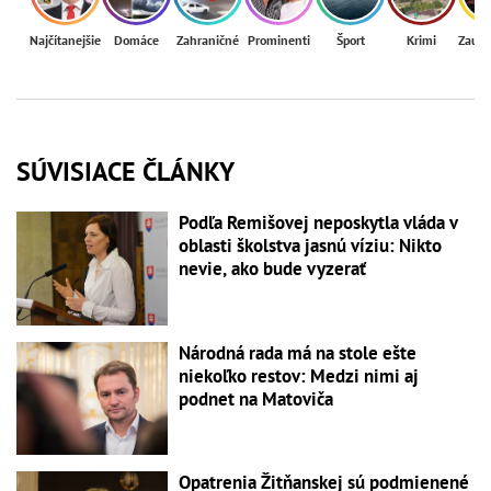
Najčítanejšie
Domáce
Zahraničné
Prominenti
Šport
Krimi
Zaují
SÚVISIACE ČLÁNKY
Podľa Remišovej neposkytla vláda v
oblasti školstva jasnú víziu: Nikto
nevie, ako bude vyzerať
Národná rada má na stole ešte
niekoľko restov: Medzi nimi aj
podnet na Matoviča
Opatrenia Žitňanskej sú podmienené