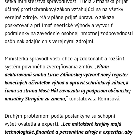
šéfka ministerstva spravodlivosti Lucia Žitňanská prijať
účinný protischránkový zákon vzťahujúci sa na všetky
verejné zdroje. Má v pláne prijať úpravu o zákaze
poskytovať a prijímať neetické výhody a vytvoriť
podmienky na zavedenie osobnej hmotnej zodpovednosti
osôb nakladajúcich s verejnými zdrojmi.
Ministerka spravodlivosti chce aj zdokonaliť a rozšíriť
systém povinného zverejňovania zmlúv.
„Vítam
deklarovanú snahu Lucie Žitňanskej vytvoriť nový register
konečných užívateľov výhod a opraviť schránkový zákon, k
čomu sa strana Most-Híd zaviazala aj podpisom občianskej
iniciatívy Štrngám za zmenu,“
konštatovala Remišová.
Druhým problémom podľa poslankyne sú schopní
vyšetrovatelia a experti.
„Len máloktoré krajiny majú
technologické, finančné a personálne zdroje a expertízu, aby