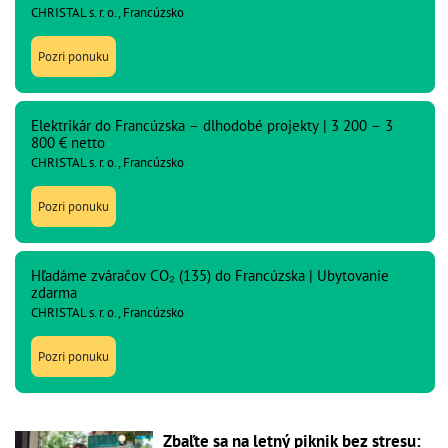
CHRISTAL s. r. o., Francúzsko
Pozri ponuku
Elektrikár do Francúzska – dlhodobé projekty | 3 200 – 3
800 € netto
CHRISTAL s. r. o., Francúzsko
Pozri ponuku
Hľadáme zváračov CO₂ (135) do Francúzska | Ubytovanie
zdarma
CHRISTAL s. r. o., Francúzsko
Pozri ponuku
Zbaľte sa na letný piknik bez stresu: