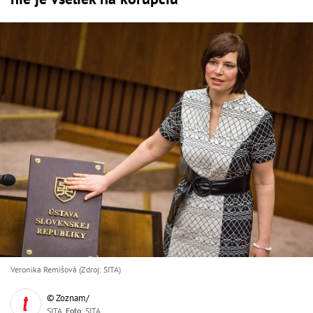
Veronika Remišová (Zdroj: SITA)
© Zoznam/
SITA,
Foto
: SITA