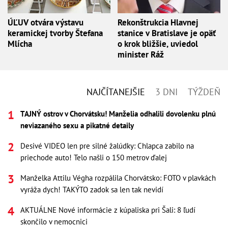
ÚĽUV otvára výstavu
Rekonštrukcia Hlavnej
keramickej tvorby Štefana
stanice v Bratislave je opäť
Mlícha
o krok bližšie, uviedol
minister Ráž
NAJČÍTANEJŠIE
3 DNI
TÝŽDEŇ
TAJNÝ ostrov v Chorvátsku! Manželia odhalili dovolenku plnú
neviazaného sexu a pikatné detaily
Desivé VIDEO len pre silné žalúdky: Chlapca zabilo na
priechode auto! Telo našli o 150 metrov ďalej
Manželka Attilu Végha rozpálila Chorvátsko: FOTO v plavkách
vyráža dych! TAKÝTO zadok sa len tak nevidí
AKTUÁLNE Nové informácie z kúpaliska pri Šali: 8 ľudí
skončilo v nemocnici