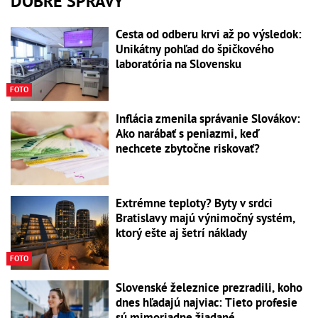
DOBRÉ SPRÁVY
Cesta od odberu krvi až po výsledok:
Unikátny pohľad do špičkového
laboratória na Slovensku
FOTO
Inflácia zmenila správanie Slovákov:
Ako narábať s peniazmi, keď
nechcete zbytočne riskovať?
Extrémne teploty? Byty v srdci
Bratislavy majú výnimočný systém,
ktorý ešte aj šetrí náklady
FOTO
Slovenské železnice prezradili, koho
dnes hľadajú najviac: Tieto profesie
sú mimoriadne žiadané