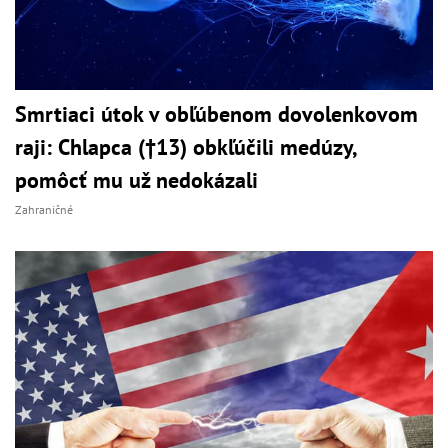
Smrtiaci útok v obľúbenom dovolenkovom
raji: Chlapca (†13) obkľúčili medúzy,
pomôcť mu už nedokázali
Zahraničné