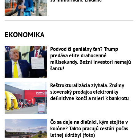
EKONOMIKA
Podvod či geniálny ťah? Trump
predáva elite drahocenné
milisekundy. Bežní investori nemajú
šancu!
Reštrukturalizácia zlyhala. Známy
slovenský predajca elektroniky
definitívne končí a mieri k bankrotu
Čo sa deje na diaľnici, kým stojíte v
kolóne? Takto pracujú cestári počas
letnej údržby! (foto)