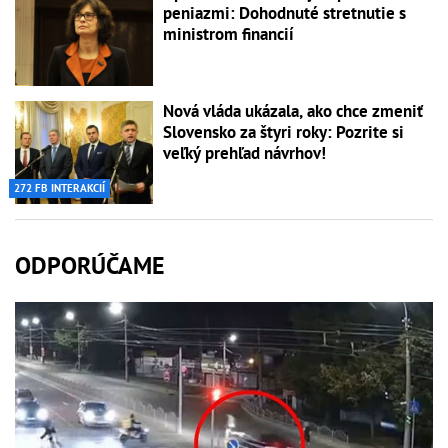
peniazmi: Dohodnuté stretnutie s
ministrom financií
Nová vláda ukázala, ako chce zmeniť
Slovensko za štyri roky: Pozrite si
veľký prehľad návrhov!
272 FB INTERAKCIÍ
ODPORÚČAME