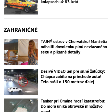
kolapsoch už 83-krát
ZAHRANIČNÉ
TAJNÝ ostrov v Chorvátsku! Manželia
odhalili dovolenku plnú neviazaného
sexu a pikatné detaily
Desivé VIDEO len pre silné žalúdky:
Chlapca zabilo na priechode auto!
Telo našli o 150 metrov ďalej
Tanker pri Ománe hrozí katastrofou:
Do mora uniká obrovské množstvo
ropy!