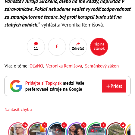
Váhostav Juraja Širokého, alebo na iné kauzy, napríklad v
zdravotníctve. Pokiaľ nebudeme vedieť vyvodiť zodpovednosť
za zmanipulované tendre, boj proti korupcii bude stáť na
slabých nohách,“
vyhlásila Veronika Remišová.
Tip na
11
Zdieľať
článok
Viac o téme:
OĽaNO
,
Veronika Remišová
,
Schránkový zákon
Pridajte si Topky.sk
medzi Vaše
Pridať
preferované zdroje na Google
Nahlásiť chybu
16
3
6
5
7
4