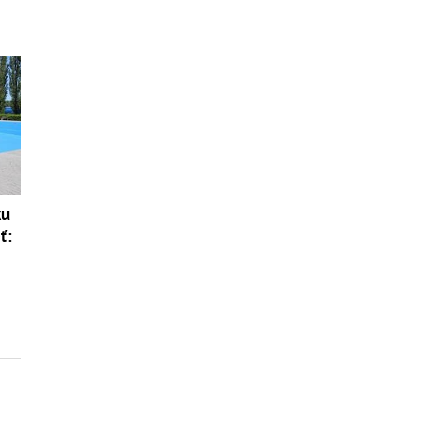
ku
ť: