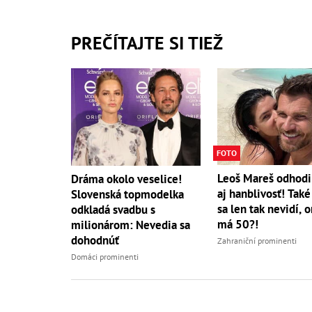
PREČÍTAJTE SI TIEŽ
FOTO
Leoš Mareš odhodil
Dráma okolo veselice!
aj hanblivosť! Také
Slovenská topmodelka
sa len tak nevidí, 
odkladá svadbu s
má 50?!
milionárom: Nevedia sa
dohodnúť
Zahraniční prominenti
Domáci prominenti