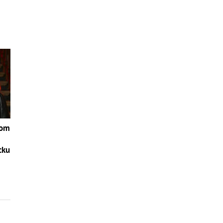
Tom
cku