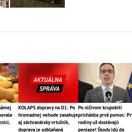
námej
KOLAPS dopravy na D1: Po
Po ničivom krupobití
hovala
hromadnej nehode zasahuje
prichádza prvá pomoc: P
níci,
aj záchranársky vrtuľník,
rodiny už dostávajú
doprava je odklaňaná
peniaze! Škody idú do