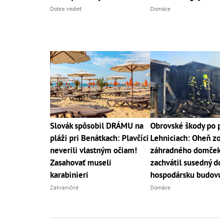
Dobre vedieť
Domáce
Slovák spôsobil DRÁMU na
Obrovské škody po p
pláži pri Benátkach: Plavčíci
Lehniciach: Oheň z
neverili vlastným očiam!
záhradného domče
Zasahovať museli
zachvátil susedný d
karabinieri
hospodársku budov
Zahraničné
Domáce