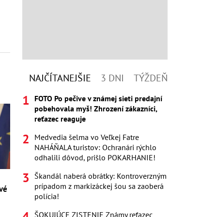
NAJČÍTANEJŠIE
3 DNI
TÝŽDEŇ
FOTO Po pečive v známej sieti predajní
pobehovala myš! Zhrození zákazníci,
reťazec reaguje
Medvedia šelma vo Veľkej Fatre
NAHÁŇALA turistov: Ochranári rýchlo
odhalili dôvod, prišlo POKARHANIE!
Škandál naberá obrátky: Kontroverzným
prípadom z markizáckej šou sa zaoberá
rvé
polícia!
ŠOKUJÚCE ZISTENIE Známy reťazec