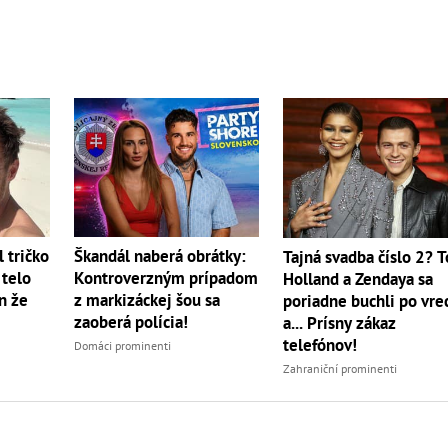
 tričko
Škandál naberá obrátky:
Tajná svadba číslo 2? 
 telo
Kontroverzným prípadom
Holland a Zendaya sa
on že
z markizáckej šou sa
poriadne buchli po vre
zaoberá polícia!
a... Prísny zákaz
telefónov!
Domáci prominenti
Zahraniční prominenti