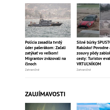
Polícia zasadila tvrdý
Silné búrky SPUST
úder pašerákom: Začali
Rakúsko! Povodne 
zatýkať vo veľkom!
zosuvy pôdy zablo
Migrantov zväzovali na
cesty: Turistov eva
člnoch
VRTUĽNÍKOM
Zahraničné
Zahraničné
ZAUJÍMAVOSTI