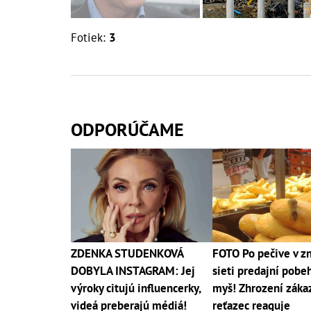
Fotiek:
3
ODPORÚČAME
ZDENKA STUDENKOVÁ
FOTO Po pečive v z
DOBYLA INSTAGRAM: Jej
sieti predajní pobe
výroky citujú influencerky,
myš! Zhrození zákaz
videá preberajú médiá!
reťazec reaguje