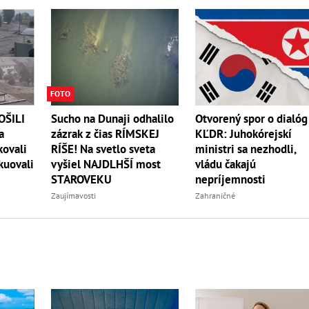
FOTO
OŠILI
Sucho na Dunaji odhalilo
Otvorený spor o dialóg
a
zázrak z čias RÍMSKEJ
KĽDR: Juhokórejskí
kovali
RÍŠE! Na svetlo sveta
ministri sa nezhodli,
kuovali
vyšiel NAJDLHŠÍ most
vládu čakajú
STAROVEKU
nepríjemnosti
Zaujímavosti
Zahraničné