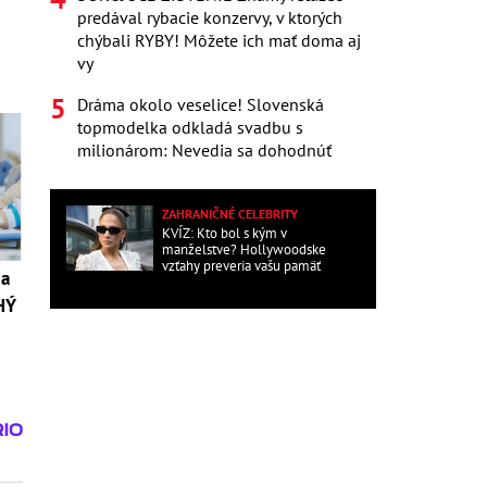
predával rybacie konzervy, v ktorých
chýbali RYBY! Môžete ich mať doma aj
vy
Dráma okolo veselice! Slovenská
topmodelka odkladá svadbu s
milionárom: Nevedia sa dohodnúť
ZAHRANIČNÉ CELEBRITY
KVÍZ: Kto bol s kým v
manželstve? Hollywoodske
vzťahy preveria vašu pamäť
 a
HÝ