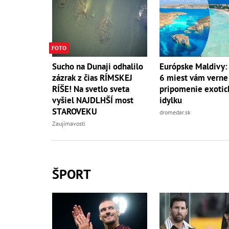
FOTO
Sucho na Dunaji odhalilo
Európske Maldivy:
zázrak z čias RÍMSKEJ
6 miest vám verne
RÍŠE! Na svetlo sveta
pripomenie exotic
vyšiel NAJDLHŠÍ most
idylku
STAROVEKU
dromedar.sk
Zaujímavosti
ŠPORT