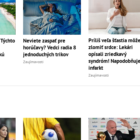
Príliš veľa šťastia môž
 Týchto
Neviete zaspať pre
zlomiť srdce: Lekári
horúčavy? Vedci radia 8
opísali zriedkavý
kú
jednoduchých trikov
syndróm! Napodobňuj
Zaujímavosti
infarkt
Zaujímavosti