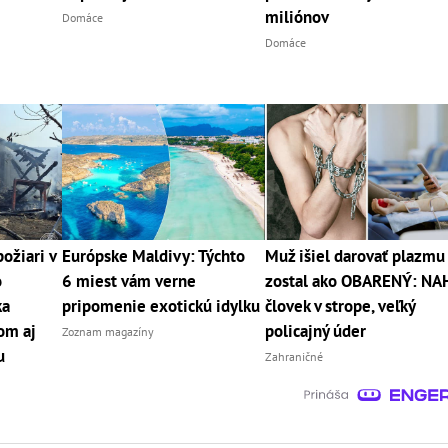
miliónov
Domáce
Domáce
ožiari v
Európske Maldivy: Týchto
Muž išiel darovať plazmu
o
6 miest vám verne
zostal ako OBARENÝ: NA
ka
pripomenie exotickú idylku
človek v strope, veľký
om aj
policajný úder
Zoznam magazíny
u
Zahraničné