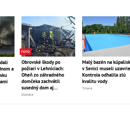
FOTO
Obrovské škody po
Malý bazén na kúpalis
dali
požiari v Lehniciach:
v Senici museli uzavrie
ednom a
Oheň zo záhradného
Kontrola odhalila zlú
sku
domčeka zachvátil
kvalitu vody
pami
susedný dom aj
Trnava
hospodársku budovu
Domáce