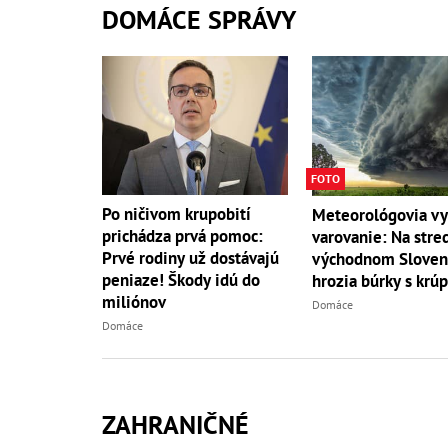
DOMÁCE SPRÁVY
FOTO
Po ničivom krupobití
Meteorológovia vy
prichádza prvá pomoc:
varovanie: Na str
Prvé rodiny už dostávajú
východnom Sloven
peniaze! Škody idú do
hrozia búrky s krú
miliónov
Domáce
Domáce
ZAHRANIČNÉ