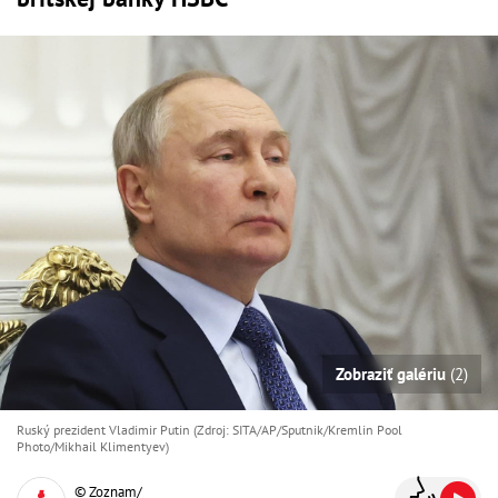
Zobraziť galériu
(2)
Ruský prezident Vladimir Putin (Zdroj: SITA/AP/Sputnik/Kremlin Pool
Photo/Mikhail Klimentyev)
© Zoznam/