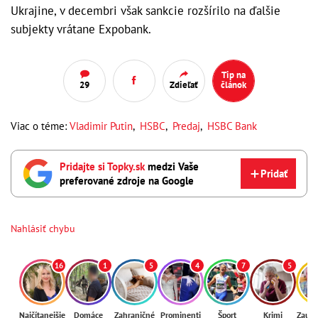
Ukrajine, v decembri však sankcie rozšírilo na ďalšie
subjekty vrátane Expobank.
Tip na
29
Zdieľať
článok
Viac o téme:
Vladimir Putin
,
HSBC
,
Predaj
,
HSBC Bank
Pridajte si Topky.sk
medzi Vaše
Pridať
preferované zdroje na Google
Nahlásiť chybu
16
1
5
4
7
5
Najčítanejšie
Domáce
Zahraničné
Prominenti
Šport
Krimi
Zaují