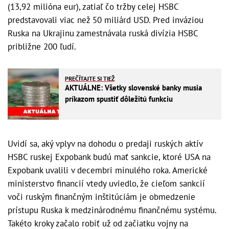
(13,92 milióna eur), zatiaľ čo tržby celej HSBC
predstavovali viac než 50 miliárd USD. Pred inváziou
Ruska na Ukrajinu zamestnávala ruská divízia HSBC
približne 200 ľudí.
PREČÍTAJTE SI TIEŽ
AKTUÁLNE: Všetky slovenské banky musia
príkazom spustiť dôležitú funkciu
Uvidí sa, aký vplyv na dohodu o predaji ruských aktív
HSBC ruskej Expobank budú mať sankcie, ktoré USA na
Expobank uvalili v decembri minulého roka. Americké
ministerstvo financií vtedy uviedlo, že cieľom sankcií
voči ruským finančným inštitúciám je obmedzenie
prístupu Ruska k medzinárodnému finančnému systému.
Takéto kroky začalo robiť už od začiatku vojny na