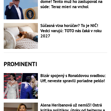
dome! Tento muž ho zastupoval na
súde: Teraz mieri na vrchol
Súčasná vlna horúčav? To je NIČ!
Vedci varujú: TOTO nás čaká v roku
2027
PROMINENTI
Bizár spojený s Ronaldovou svadbou:
Uff, neveste spravili poriadne peklo!
Alena Heribanová už nemlčí! Ostrá
kritika politikov, útoky od hejterov a