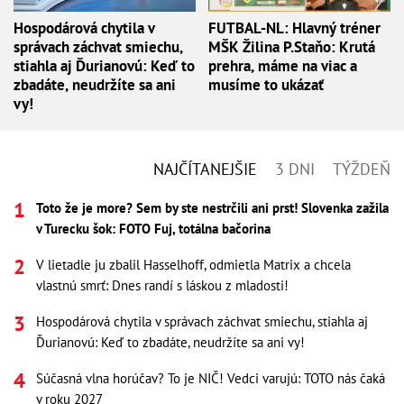
Hospodárová chytila v
FUTBAL-NL: Hlavný tréner
správach záchvat smiechu,
MŠK Žilina P.Staňo: Krutá
stiahla aj Ďurianovú: Keď to
prehra, máme na viac a
zbadáte, neudržíte sa ani
musíme to ukázať
vy!
NAJČÍTANEJŠIE
3 DNI
TÝŽDEŇ
Toto že je more? Sem by ste nestrčili ani prst! Slovenka zažila
v Turecku šok: FOTO Fuj, totálna bačorina
V lietadle ju zbalil Hasselhoff, odmietla Matrix a chcela
vlastnú smrť: Dnes randí s láskou z mladosti!
Hospodárová chytila v správach záchvat smiechu, stiahla aj
Ďurianovú: Keď to zbadáte, neudržíte sa ani vy!
Súčasná vlna horúčav? To je NIČ! Vedci varujú: TOTO nás čaká
v roku 2027