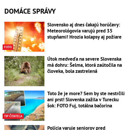
DOMÁCE SPRÁVY
Slovensko aj dnes čakajú horúčavy:
Meteorológovia varujú pred 35
stupňami! Hrozia kolapsy aj požiare
FOTO
Útok medveďa na severe Slovenska
má dohru: Šelma, ktorá zaútočila na
človeka, bola zastrelená
Toto že je more? Sem by ste nestrčili
ani prst! Slovenka zažila v Turecku
šok: FOTO Fuj, totálna bačorina
TIP ČITATEĽA
Polícia varuje seniorov pred