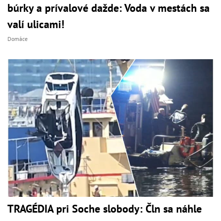
búrky a prívalové dažde: Voda v mestách sa
valí ulicami!
Domáce
TRAGÉDIA pri Soche slobody: Čln sa náhle