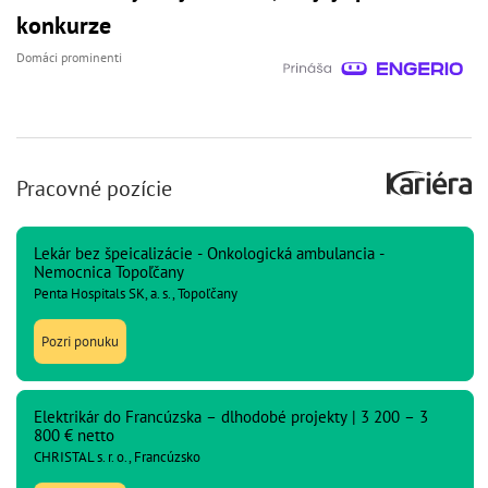
konkurze
Domáci prominenti
Pracovné pozície
Lekár bez špeicalizácie - Onkologická ambulancia -
Nemocnica Topoľčany
Penta Hospitals SK, a. s., Topoľčany
Pozri ponuku
Elektrikár do Francúzska – dlhodobé projekty | 3 200 – 3
800 € netto
CHRISTAL s. r. o., Francúzsko