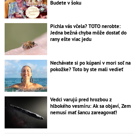
Budete v šoku
Pichla vás včela? TOTO nerobte:
Jedna bežná chyba môže dostať do
rany ešte viac jedu
Nechávate si po kúpaní v mori soľ na
pokožke? Toto by ste mali vedieť
Vedci varujú pred hrozbou z
hlbokého vesmíru: Ak sa objaví, Zem
nemusí mať šancu zareagovať!