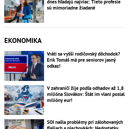
dnes hľadajú najviac: Tieto profesie
sú mimoriadne žiadané
EKONOMIKA
Vráti sa vyšší rodičovský dôchodok?
Erik Tomáš má pre seniorov jasný
odkaz!
V zahraničí žije podľa odhadov až 1,8
milióna Slovákov: Štát im vlani poslal
milióny eur!
SOI našla problémy pri zálohovaných
fľašiach a plechovkách: Nedostatky