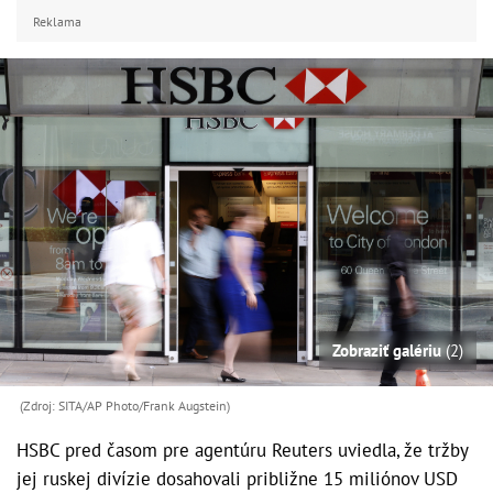
Reklama
Zobraziť galériu
(2)
(Zdroj: SITA/AP Photo/Frank Augstein)
HSBC pred časom pre agentúru Reuters uviedla, že tržby
jej ruskej divízie dosahovali približne 15 miliónov USD