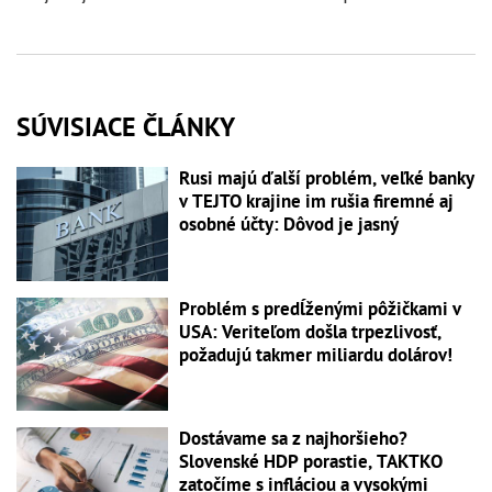
SÚVISIACE ČLÁNKY
Rusi majú ďalší problém, veľké banky
v TEJTO krajine im rušia firemné aj
osobné účty: Dôvod je jasný
Problém s predĺženými pôžičkami v
USA: Veriteľom došla trpezlivosť,
požadujú takmer miliardu dolárov!
Dostávame sa z najhoršieho?
Slovenské HDP porastie, TAKTKO
zatočíme s infláciou a vysokými