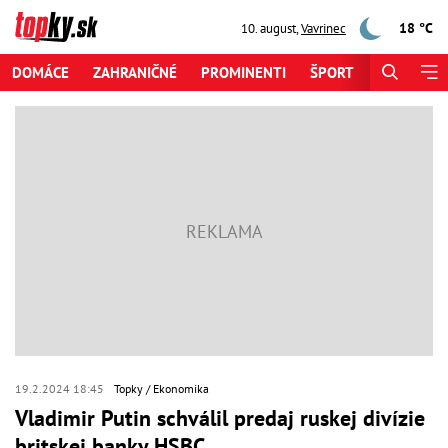
18 °C
10. august
,
Vavrinec
DOMÁCE
ZAHRANIČNÉ
PROMINENTI
ŠPORT
ZAUJÍMAV
19.2.2024 18:45
Topky
Ekonomika
Vladimir Putin schválil predaj ruskej divízie
britskej banky HSBC