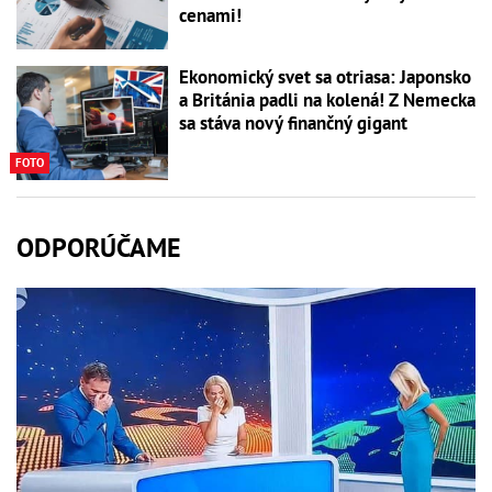
cenami!
Ekonomický svet sa otriasa: Japonsko
a Británia padli na kolená! Z Nemecka
sa stáva nový finančný gigant
FOTO
ODPORÚČAME