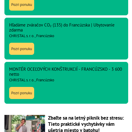
Pozri ponuku
Hľadáme zváračov CO₂ (135) do Francúzska | Ubytovanie
zdarma
CHRISTAL s. r. o., Francúzsko
Pozri ponuku
MONTÉR OCEĽOVÝCH KONŠTRUKCIÍ - FRANCÚZSKO - 3 600
netto
CHRISTAL s. r. o., Francúzsko
Pozri ponuku
Zbaľte sa na letný piknik bez stresu:
Tieto praktické vychytávky vám
ušetria miesto v batohu!