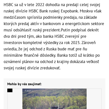
HSBC sa už v lete 2022 dohodla na predaji celej svojej
ruskej divízie HSBC Bank ruskej Expobank. Moskva však
medzičasom sprísnila podmienky predaja, na základe
ktorých predaj aktív v bankovom a energetickom sektore
musí odsúhlasiť ruský prezident.Putin podpísal dekrét
dva dni pred tým, ako banka HSBC zverejní pre
investorov kompletné výsledky za rok 2023. Zároveň
uviedla, že jej odchod z Ruska bude mať pre ňu
minimálne finančné dôsledky. Banka totiž už krátko po
oznámení plánov na odchod z krajiny dokázala veľkosť
svojej ruskej divízie zredukovať.
Mohlo by vás zaujímať: