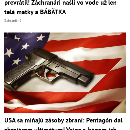
prevrátil! Záchranári našli vo vode už len
telá matky a BÁBÄTKA
Zahraničné
USA sa míňajú zásoby zbraní: Pentagón dal
zbrojárom ultimátum! Vojna s Iránom ich