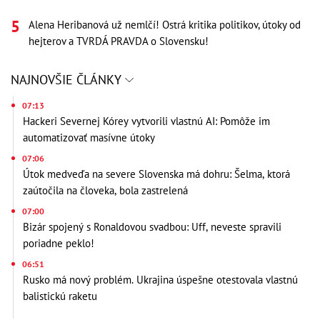
Alena Heribanová už nemlčí! Ostrá kritika politikov, útoky od
hejterov a TVRDÁ PRAVDA o Slovensku!
NAJNOVŠIE ČLÁNKY
07:13
Hackeri Severnej Kórey vytvorili vlastnú AI: Pomôže im
automatizovať masívne útoky
07:06
Útok medveďa na severe Slovenska má dohru: Šelma, ktorá
zaútočila na človeka, bola zastrelená
07:00
Bizár spojený s Ronaldovou svadbou: Uff, neveste spravili
poriadne peklo!
06:51
Rusko má nový problém. Ukrajina úspešne otestovala vlastnú
balistickú raketu