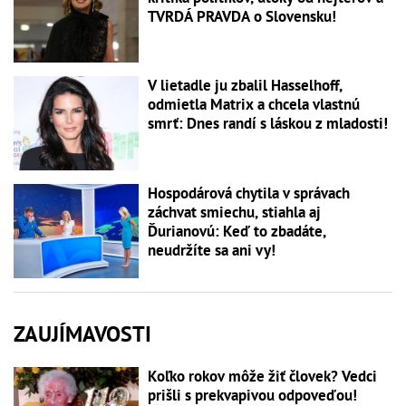
TVRDÁ PRAVDA o Slovensku!
V lietadle ju zbalil Hasselhoff,
odmietla Matrix a chcela vlastnú
smrť: Dnes randí s láskou z mladosti!
Hospodárová chytila v správach
záchvat smiechu, stiahla aj
Ďurianovú: Keď to zbadáte,
neudržíte sa ani vy!
ZAUJÍMAVOSTI
Koľko rokov môže žiť človek? Vedci
prišli s prekvapivou odpoveďou!