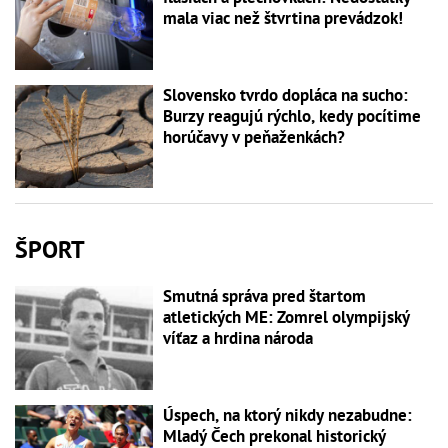
mala viac než štvrtina prevádzok!
Slovensko tvrdo dopláca na sucho:
Burzy reagujú rýchlo, kedy pocítime
horúčavy v peňaženkách?
ŠPORT
Smutná správa pred štartom
atletických ME: Zomrel olympijský
víťaz a hrdina národa
Úspech, na ktorý nikdy nezabudne:
Mladý Čech prekonal historický