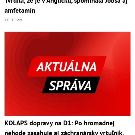
Tvrdila, že je v Anglicku, spomínala Jobsa aj
amfetamín
Zahraničné
KOLAPS dopravy na D1: Po hromadnej
nehode zasahuje aj záchranársky vrtuľník,