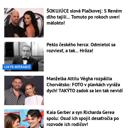
ŠOKUJÚCE slová Plačkovej: S Reném
dlho tajili... Tomuto po rokoch uverí
málokto!
Peklo českého herca: Odmietol sa
rozviesť, a tak... Hrôza!
128 FB INTERAKCIÍ
Manželka Attilu Végha rozpálila
Chorvátsko: FOTO v plavkách vyráža
dych! TAKÝTO zadok sa len tak nevidí
Kaia Gerber a syn Richarda Gerea
spolu: Osud ich spojil desaťročia po
rozvode ich rodičov!