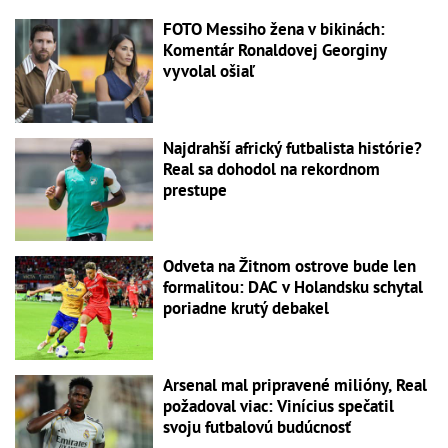
FOTO Messiho žena v bikinách:
Komentár Ronaldovej Georginy
vyvolal ošiaľ
Najdrahší africký futbalista histórie?
Real sa dohodol na rekordnom
prestupe
Odveta na Žitnom ostrove bude len
formalitou: DAC v Holandsku schytal
poriadne krutý debakel
Arsenal mal pripravené milióny, Real
požadoval viac: Vinícius spečatil
svoju futbalovú budúcnosť