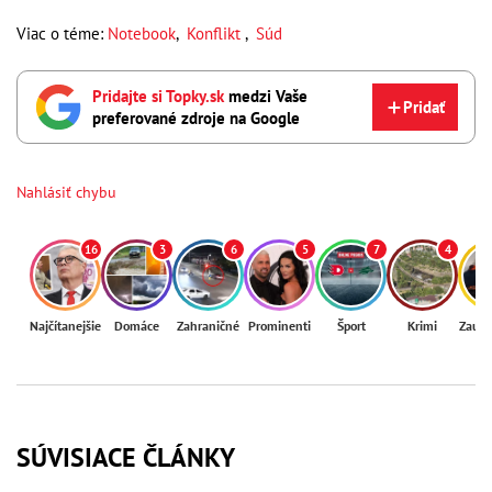
Viac o téme:
Notebook
,
Konflikt
,
Súd
Pridajte si Topky.sk
medzi Vaše
Pridať
preferované zdroje na Google
Nahlásiť chybu
16
3
6
5
7
4
Najčítanejšie
Domáce
Zahraničné
Prominenti
Šport
Krimi
Zaují
SÚVISIACE ČLÁNKY