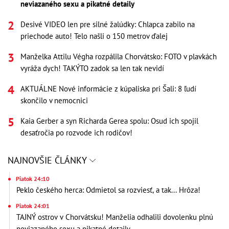
neviazaného sexu a pikatné detaily
Desivé VIDEO len pre silné žalúdky: Chlapca zabilo na
priechode auto! Telo našli o 150 metrov ďalej
Manželka Attilu Végha rozpálila Chorvátsko: FOTO v plavkách
vyráža dych! TAKÝTO zadok sa len tak nevidí
AKTUÁLNE Nové informácie z kúpaliska pri Šali: 8 ľudí
skončilo v nemocnici
Kaia Gerber a syn Richarda Gerea spolu: Osud ich spojil
desaťročia po rozvode ich rodičov!
NAJNOVŠIE ČLÁNKY
Piatok 24:10
Peklo českého herca: Odmietol sa rozviesť, a tak... Hrôza!
Piatok 24:01
TAJNÝ ostrov v Chorvátsku! Manželia odhalili dovolenku plnú
neviazaného sexu a pikatné detaily