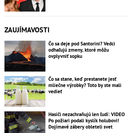
ZAUJÍMAVOSTI
Čo sa deje pod Santorini? Vedci
odhaľujú zmeny, ktoré môžu
ovplyvniť sopku
Čo sa stane, keď prestanete jesť
mliečne výrobky? Toto by ste mali
vedieť
Hasiči nezachraňujú len ľudí: VIDEO
Po požiari podali kyslík holubovi!
Dojímavé zábery obleteli svet