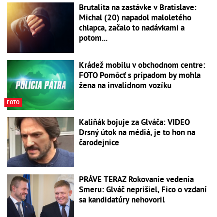
Brutalita na zastávke v Bratislave:
Michal (20) napadol maloletého
chlapca, začalo to nadávkami a
potom...
Krádež mobilu v obchodnom centre:
FOTO Pomôcť s prípadom by mohla
žena na invalidnom vozíku
FOTO
Kaliňák bojuje za Glváča: VIDEO
Drsný útok na médiá, je to hon na
čarodejnice
PRÁVE TERAZ Rokovanie vedenia
Smeru: Glváč neprišiel, Fico o vzdaní
sa kandidatúry nehovoril