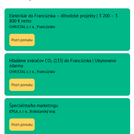
Elektrikár do Francúzska – dlhodobé projekty | 3 200 – 3
800 € netto
CHRISTAL s. r. o., Francúzsko
Pozri ponuku
Hľadáme zváračov CO₂ (135) do Francúzska | Ubytovanie
zdarma
CHRISTAL s. r. o., Francúzsko
Pozri ponuku
Špecialista/ka marketingu
EPSA, s. r. o., Bratislavský kraj
Pozri ponuku