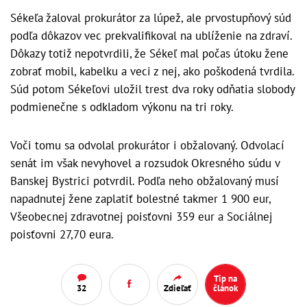
Sékeľa žaloval prokurátor za lúpež, ale prvostupňový súd
podľa dôkazov vec prekvalifikoval na ublíženie na zdraví.
Dôkazy totiž nepotvrdili, že Sékeľ mal počas útoku žene
zobrať mobil, kabelku a veci z nej, ako poškodená tvrdila.
Súd potom Sékeľovi uložil trest dva roky odňatia slobody
podmienečne s odkladom výkonu na tri roky.
Voči tomu sa odvolal prokurátor i obžalovaný. Odvolací
senát im však nevyhovel a rozsudok Okresného súdu v
Banskej Bystrici potvrdil. Podľa neho obžalovaný musí
napadnutej žene zaplatiť bolestné takmer 1 900 eur,
Všeobecnej zdravotnej poisťovni 359 eur a Sociálnej
poisťovni 27,70 eura.
Tip na
32
Zdieľať
článok