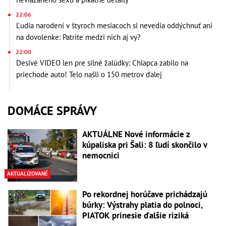
22:06
Ľudia narodení v štyroch mesiacoch si nevedia oddýchnuť ani
na dovolenke: Patríte medzi nich aj vy?
22:00
Desivé VIDEO len pre silné žalúdky: Chlapca zabilo na
priechode auto! Telo našli o 150 metrov ďalej
DOMÁCE SPRÁVY
AKTUÁLNE Nové informácie z
kúpaliska pri Šali: 8 ľudí skončilo v
nemocnici
AKTUALIZOVANÉ
Po rekordnej horúčave prichádzajú
búrky: Výstrahy platia do polnoci,
PIATOK prinesie ďalšie riziká