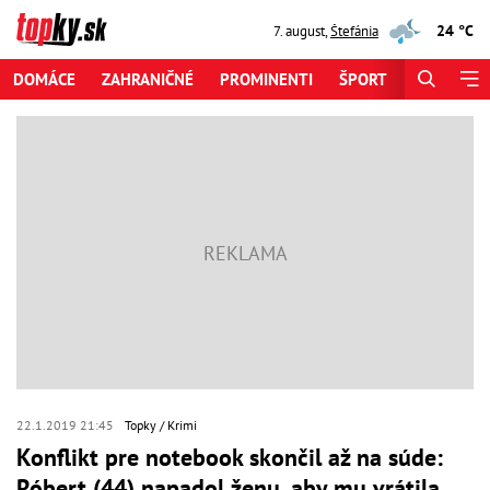
24 °C
7. august
,
Štefánia
DOMÁCE
ZAHRANIČNÉ
PROMINENTI
ŠPORT
ZAUJÍMAV
22.1.2019 21:45
Topky
Krimi
Konflikt pre notebook skončil až na súde:
Róbert (44) napadol ženu, aby mu vrátila