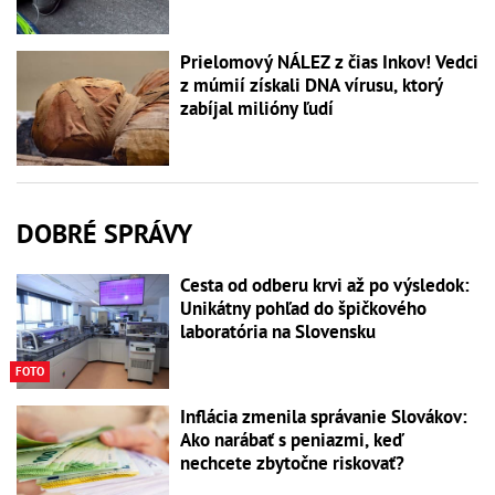
Prielomový NÁLEZ z čias Inkov! Vedci
z múmií získali DNA vírusu, ktorý
zabíjal milióny ľudí
DOBRÉ SPRÁVY
Cesta od odberu krvi až po výsledok:
Unikátny pohľad do špičkového
laboratória na Slovensku
FOTO
Inflácia zmenila správanie Slovákov:
Ako narábať s peniazmi, keď
nechcete zbytočne riskovať?