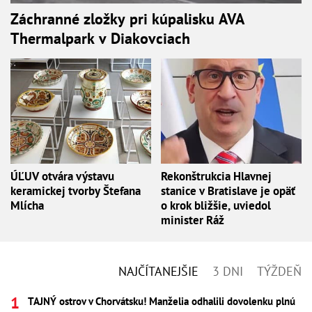
Záchranné zložky pri kúpalisku AVA
Thermalpark v Diakovciach
ÚĽUV otvára výstavu
Rekonštrukcia Hlavnej
keramickej tvorby Štefana
stanice v Bratislave je opäť
Mlícha
o krok bližšie, uviedol
minister Ráž
NAJČÍTANEJŠIE
3 DNI
TÝŽDEŇ
TAJNÝ ostrov v Chorvátsku! Manželia odhalili dovolenku plnú