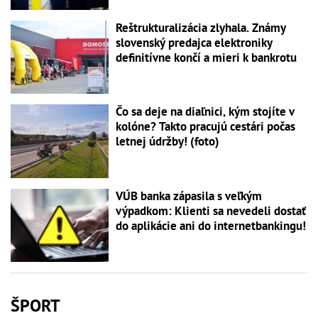
Reštrukturalizácia zlyhala. Známy
slovenský predajca elektroniky
definitívne končí a mieri k bankrotu
Čo sa deje na diaľnici, kým stojíte v
kolóne? Takto pracujú cestári počas
letnej údržby! (foto)
VÚB banka zápasila s veľkým
výpadkom: Klienti sa nevedeli dostať
do aplikácie ani do internetbankingu!
ŠPORT