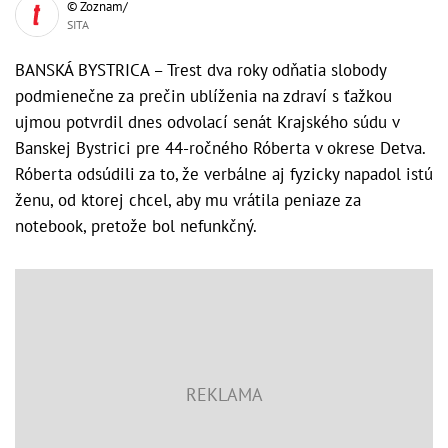
© Zoznam/
SITA
BANSKÁ BYSTRICA – Trest dva roky odňatia slobody
podmienečne za prečin ublíženia na zdraví s ťažkou
ujmou potvrdil dnes odvolací senát Krajského súdu v
Banskej Bystrici pre 44-ročného Róberta v okrese Detva.
Róberta odsúdili za to, že verbálne aj fyzicky napadol istú
ženu, od ktorej chcel, aby mu vrátila peniaze za
notebook, pretože bol nefunkčný.