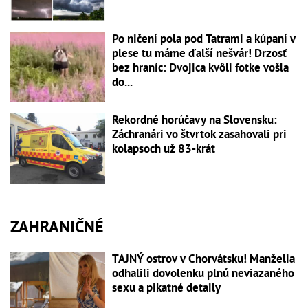
Po ničení pola pod Tatrami a kúpaní v
plese tu máme ďalší nešvár! Drzosť
bez hraníc: Dvojica kvôli fotke vošla
do...
Rekordné horúčavy na Slovensku:
Záchranári vo štvrtok zasahovali pri
kolapsoch už 83-krát
ZAHRANIČNÉ
TAJNÝ ostrov v Chorvátsku! Manželia
odhalili dovolenku plnú neviazaného
sexu a pikatné detaily