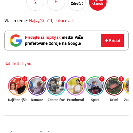
4
Zdieľať
článok
Viac o téme:
Najvyšší súd
,
Takáčovci
Pridajte si Topky.sk
medzi Vaše
Pridať
preferované zdroje na Google
Nahlásiť chybu
16
4
3
2
7
3
Najčítanejšie
Domáce
Zahraničné
Prominenti
Šport
Krimi
Zaují