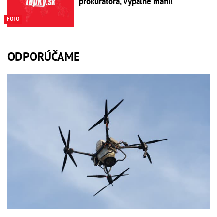
prokurátora, výpalné mafii!
FOTO
ODPORÚČAME