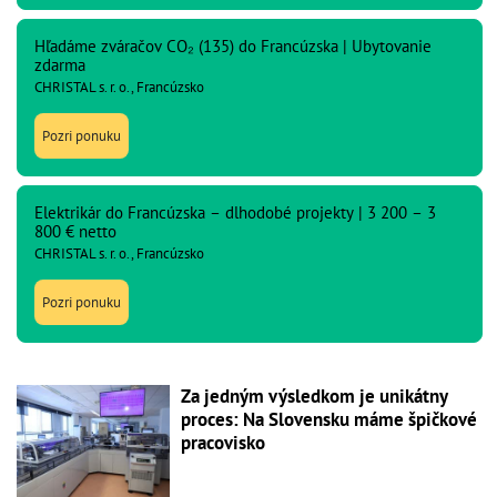
Hľadáme zváračov CO₂ (135) do Francúzska | Ubytovanie
zdarma
CHRISTAL s. r. o., Francúzsko
Pozri ponuku
Elektrikár do Francúzska – dlhodobé projekty | 3 200 – 3
800 € netto
CHRISTAL s. r. o., Francúzsko
Pozri ponuku
Za jedným výsledkom je unikátny
proces: Na Slovensku máme špičkové
pracovisko