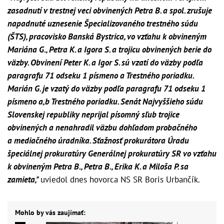
zasadnutí v trestnej veci obvinených Petra B. a spol. zrušuje
napadnuté uznesenie Špecializovaného trestného súdu
(ŠTS), pracovisko Banská Bystrica, vo vzťahu k obvineným
Mariána G., Petra K. a Igora S. a trojicu obvinených berie do
väzby. Obvinení Peter K. a Igor S. sú vzatí do väzby podľa
paragrafu 71 odseku 1 písmeno a Trestného poriadku.
Marián G. je vzatý do väzby podľa paragrafu 71 odseku 1
písmeno a,b Trestného poriadku. Senát Najvyššieho súdu
Slovenskej republiky neprijal písomný sľub trojice
obvinených a nenahradil väzbu dohľadom probačného
a mediačného úradníka. Sťažnosť prokurátora Úradu
špeciálnej prokuratúry Generálnej prokuratúry SR vo vzťahu
k obvineným Petra B., Petra B., Erika K. a Miloša P. sa
zamieta,"
uviedol dnes hovorca NS SR Boris Urbančík.
Mohlo by vás zaujímať: