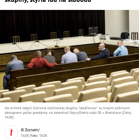
Na snímke údajní členovia zločineckej skupiny "takáčovcov" so svojimi právnymi
zástupcami počas prestávky na zasadnutí Najvyššieho súdu SR v Bratislave (Zdroj:
TASR)
© Zoznam/
TASR,
Foto
: TASR