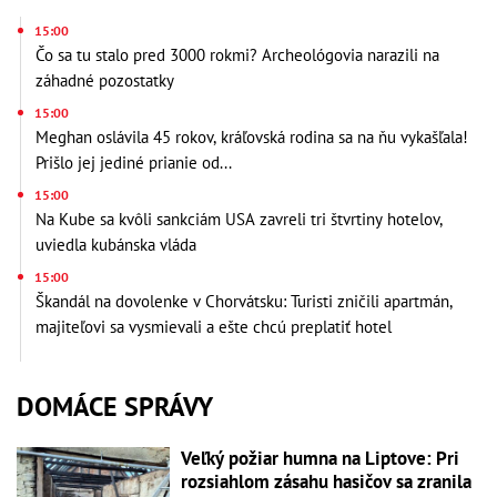
15:00
Čo sa tu stalo pred 3000 rokmi? Archeológovia narazili na
záhadné pozostatky
15:00
Meghan oslávila 45 rokov, kráľovská rodina sa na ňu vykašľala!
Prišlo jej jediné prianie od...
15:00
Na Kube sa kvôli sankciám USA zavreli tri štvrtiny hotelov,
uviedla kubánska vláda
15:00
Škandál na dovolenke v Chorvátsku: Turisti zničili apartmán,
majiteľovi sa vysmievali a ešte chcú preplatiť hotel
DOMÁCE SPRÁVY
Veľký požiar humna na Liptove: Pri
rozsiahlom zásahu hasičov sa zranila