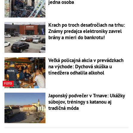
jedna osoba
Krach po troch desaťročiach na trhu:
Známy predajca elektroniky zavrel
brány a mieri do bankrotu!
Veľká policajná akcia v prevádzkach
na východe: Dychová skúška u
tínedžera odhalila alkohol
FOTO
Japonský podvečer v Trnave: Ukážky
súbojov, tréningy s katanou aj
tradičná móda