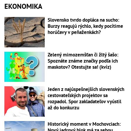
EKONOMIKA
Slovensko tvrdo dopláca na sucho:
Burzy reagujú rýchlo, kedy pocítime
horúčavy v peňaženkách?
Zelený mimozemšťan či žltý šašo:
Spoznáte známe značky podľa ich
maskotov? Otestujte sa! (kvíz)
Jeden z najúspešnejších slovenských
cestovateľských projektov sa
rozpadol. Spor zakladateľov vyústil
až do konkurzu
Historický moment v Mochovciach:
Nový jadrový blok má za sebou