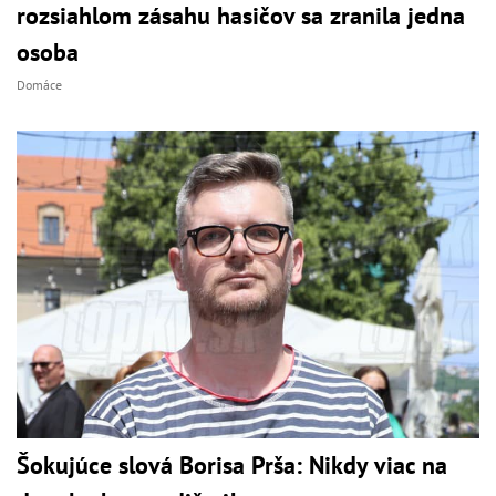
rozsiahlom zásahu hasičov sa zranila jedna
osoba
Domáce
Šokujúce slová Borisa Prša: Nikdy viac na