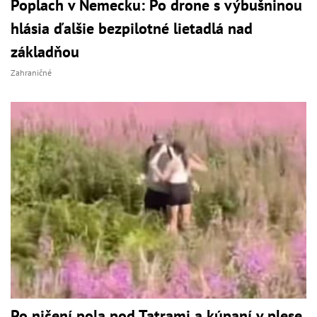
Poplach v Nemecku: Po drone s výbušninou
hlásia ďalšie bezpilotné lietadlá nad
základňou
Zahraničné
Po ničení pola pod Tatrami a kúpaní v plese