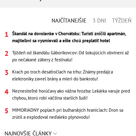
NAJČÍTANEJŠIE
3 DNI
TÝŽDEŇ
Škandál na dovolenke v Chorvátsku: Turisti zničili apartmán,
majiteľovi sa vysmievali a ešte chcú preplatiť hotel
Týždeň od škandálu Gáboríkovcov: Od šokujúcich obvinení až
po nečakané zábery z festivalu!
Krach po troch desaťročiach na trhu: Známy predajca
elektroniky zavrel brány a mieri do bankrotu!
Neznesiteľné horúčavy ako vážna hrozba: Lekárka varuje pred
chybou, ktorú robí väčšina starších ľudí!
MIMORIADNY poplach pri bulharských hraniciach: Dron sa
zrútil a explodoval neďaleko plynovodu!
NAJNOVŠIE ČLÁNKY