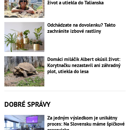
život a utiekla do Talianska
Odchádzate na dovolenku? Takto
zachránite izbové rastliny
Domáci miláčik Albert okúsil život:
Korytnačku nezastavil ani záhradný
plot, utiekla do lesa
DOBRÉ SPRÁVY
Za jedným výsledkom je unikátny
proces: Na Slovensku máme špičkové
pracovisko