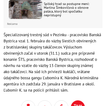
Spišský hrad sa postupne mení:
Martina Šimkovičová o obnove
paláca, ktorý bol spočiatku
neprístupný
Reklama
Špecializovaný trestný súd v Pezinku - pracovisko Banská
Bystrica vzal 1. februára do väzby šiestich obvinených
z bratislavskej skupiny takáčovcov. Výsluchom
obvinených začal v utorok (31.1.) sudca pre prípravné
konanie ŠTS, pracovisko Banská Bystrica, rozhodovať o
návrhu na vzatie do väzby 13 členov skupiny známej
ako takáčovci. Na súd ich priviezli kukláči, vrátane
údajného bossa gangu Ľubomíra K. Národná kriminálna
agentúra ich zadržala 29. januára v Bratislave a okolí.
Ľubomír K. sa na polícii prihlásil sám.
Tip na