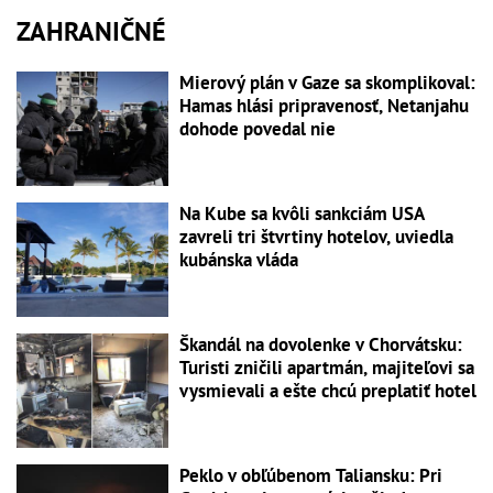
ZAHRANIČNÉ
Mierový plán v Gaze sa skomplikoval:
Hamas hlási pripravenosť, Netanjahu
dohode povedal nie
Na Kube sa kvôli sankciám USA
zavreli tri štvrtiny hotelov, uviedla
kubánska vláda
Škandál na dovolenke v Chorvátsku:
Turisti zničili apartmán, majiteľovi sa
vysmievali a ešte chcú preplatiť hotel
Peklo v obľúbenom Taliansku: Pri