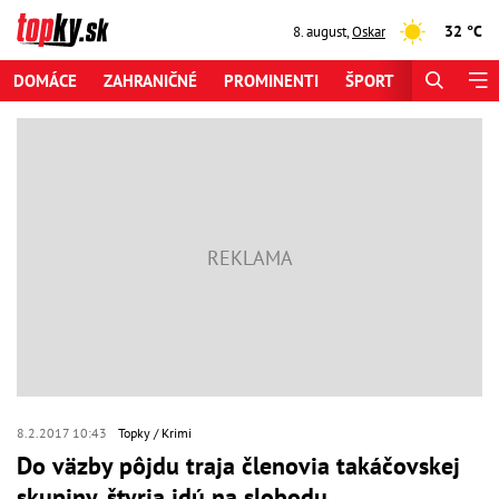
32 °C
8. august
,
Oskar
DOMÁCE
ZAHRANIČNÉ
PROMINENTI
ŠPORT
ZAUJÍMAV
8.2.2017 10:43
Topky
Krimi
Do väzby pôjdu traja členovia takáčovskej
skupiny, štyria idú na slobodu