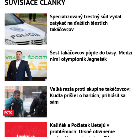
SÚVISIACE ČLÁNKY
Špecializovaný trestný súd vydal
zatykač na ďalších šiestich
takáčovcov
Šesť takáčovcov pôjde do basy: Medzi
nimi olympionik Jagnešák
Veľká razia proti skupine takáčovcov:
Kudla prišiel o barlách, prihlásil sa
sám
FOTO
Kaliňák a Počiatek lietajú v
problémoch: Drsné obvinenie