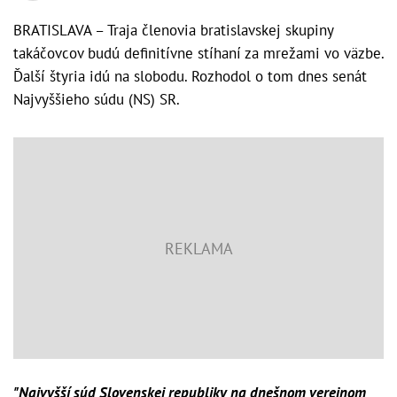
BRATISLAVA – Traja členovia bratislavskej skupiny
takáčovcov budú definitívne stíhaní za mrežami vo väzbe.
Ďalší štyria idú na slobodu. Rozhodol o tom dnes senát
Najvyššieho súdu (NS) SR.
"Najvyšší súd Slovenskej republiky na dnešnom verejnom