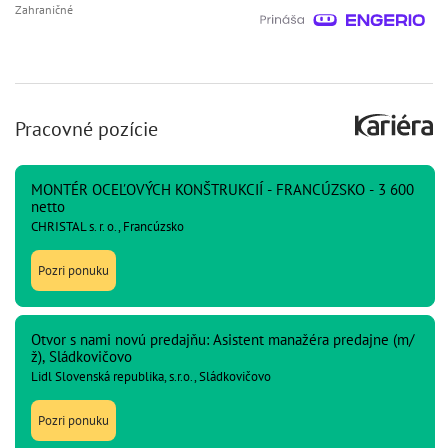
Zahraničné
Pracovné pozície
MONTÉR OCEĽOVÝCH KONŠTRUKCIÍ - FRANCÚZSKO - 3 600
netto
CHRISTAL s. r. o., Francúzsko
Pozri ponuku
Otvor s nami novú predajňu: Asistent manažéra predajne (m/
ž), Sládkovičovo
Lidl Slovenská republika, s.r.o., Sládkovičovo
Pozri ponuku