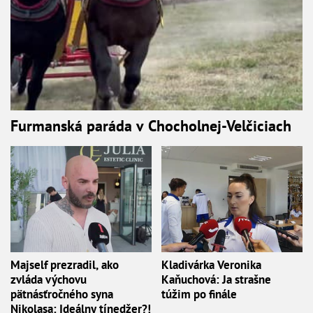
Furmanská paráda v Chocholnej-Velčiciach
Majself prezradil, ako
Kladivárka Veronika
zvláda výchovu
Kaňuchová: Ja strašne
pätnásťročného syna
túžim po finále
Nikolasa: Ideálny tínedžer?!