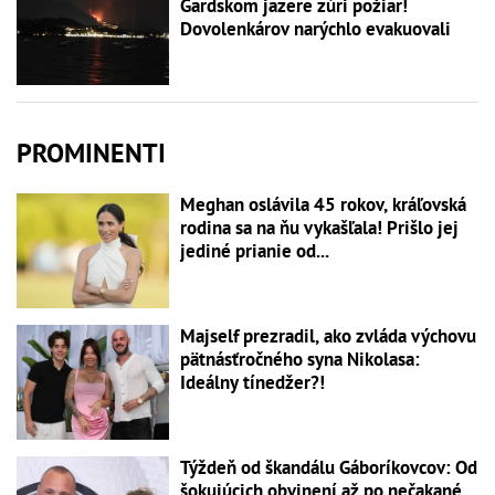
Gardskom jazere zúri požiar!
Dovolenkárov narýchlo evakuovali
PROMINENTI
Meghan oslávila 45 rokov, kráľovská
rodina sa na ňu vykašľala! Prišlo jej
jediné prianie od...
Majself prezradil, ako zvláda výchovu
pätnásťročného syna Nikolasa:
Ideálny tínedžer?!
Týždeň od škandálu Gáboríkovcov: Od
šokujúcich obvinení až po nečakané