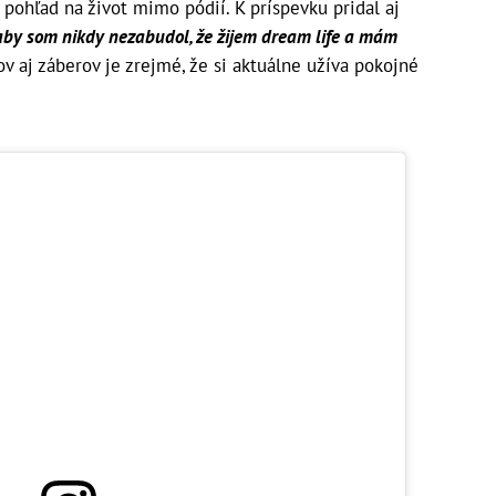
 pohľad na život mimo pódií. K príspevku pridal aj
 aby som nikdy nezabudol, že žijem dream life a mám
ov aj záberov je zrejmé, že si aktuálne užíva pokojné