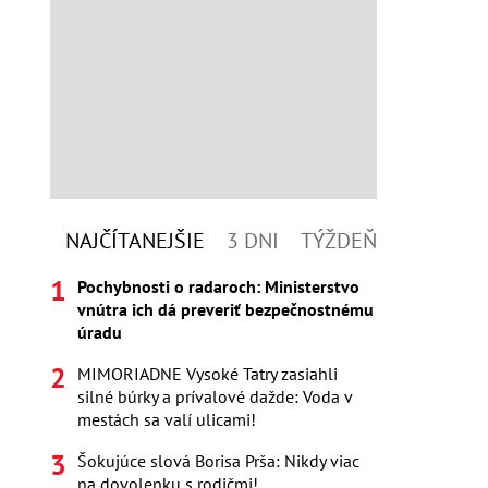
NAJČÍTANEJŠIE
3 DNI
TÝŽDEŇ
Pochybnosti o radaroch: Ministerstvo
vnútra ich dá preveriť bezpečnostnému
úradu
MIMORIADNE Vysoké Tatry zasiahli
silné búrky a prívalové dažde: Voda v
mestách sa valí ulicami!
Šokujúce slová Borisa Prša: Nikdy viac
na dovolenku s rodičmi!