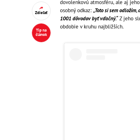
dovolenkovú atmosféru, ale aj jeho
osobný odkaz:
„Toto si sem odložím,
Zdieľať
1001 dôvodov byť vďačný.“
Z jeho sl
obdobie v kruhu najbližších.
Tip na
článok