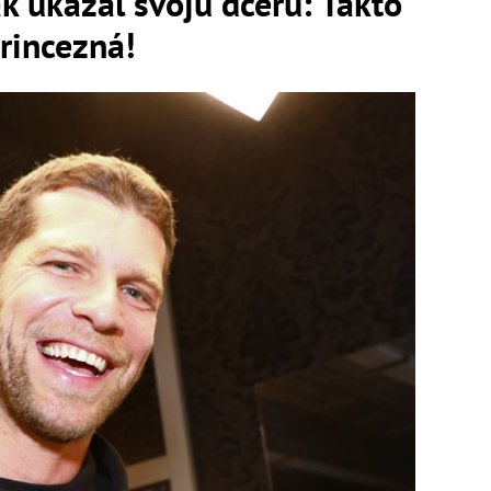
 ukázal svoju dcéru: Takto
rincezná!