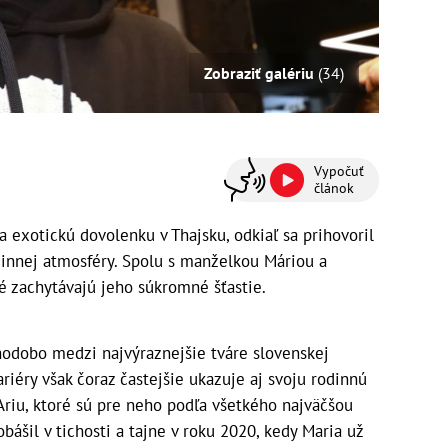
Zobraziť galériu
(34)
Vypočuť
článok
a exotickú dovolenku v Thajsku, odkiaľ sa prihovoril
dinnej atmosféry. Spolu s manželkou Máriou a
é zachytávajú jeho súkromné šťastie.
lhodobo medzi najvýraznejšie tváre slovenskej
iéry však čoraz častejšie ukazuje aj svoju rodinnú
riu, ktoré sú pre neho podľa všetkého najväčšou
bášil v tichosti a tajne v roku 2020, kedy Maria už