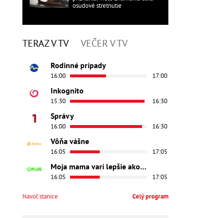
osudové stretnutie
TERAZ V TV
VEČER V TV
Rodinné prípady
16:00
17:00
Inkognito
15:30
16:30
Správy
16:00
16:30
Vôňa vášne
16:05
17:05
Moja mama varí lepšie ako tvoja
16:05
17:05
Navoľ stanice
Celý program