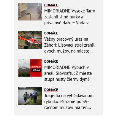
DOMÁCE
MIMORIADNE Vysoké Tatry
zasiahli silné búrky a
prívalové dažde: Voda v
mestách sa valí ulicami!
DOMÁCE
Vážny pracovný úraz na
Záhorí: Lisovací stroj zranil
dvoch mužov, na mieste
zasahoval vrtuľník: Na
DOMÁCE
pomoc musel priletieť
MIMORIADNE Výbuch v
vrtuľník
areáli Slovnaftu: Z miesta
stúpa hustý čierny dym!
DOMÁCE
Tragédia na vyhľadávanom
rybníku: Pátranie po 39-
ročnom mužovi má ten
najsmutnejší koniec