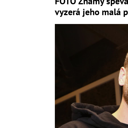
FOTO Známy spevák
vyzerá jeho malá p