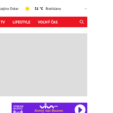
, zajtra Oskar
31 °C
 TV
LIFESTYLE
VOĽNÝ ČAS
STREAM
NAŽIVO
Armin van Buuren