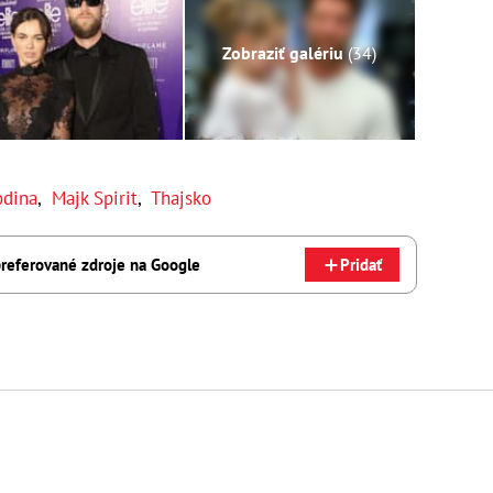
Zobraziť galériu
(34)
odina
,
Majk Spirit
,
Thajsko
referované zdroje na Google
Pridať