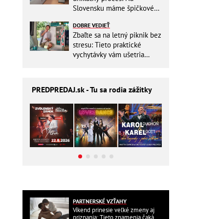
Slovensku máme špičkové
pracovisko
DOBRE VEDIEŤ
Zbaľte sa na letný piknik bez
stresu: Tieto praktické
vychytávky vám ušetria
miesto v batohu!
PREDPREDAJ
.sk - Tu sa rodia zážitky
PARTNERSKÉ VZŤAHY
Víkend prinesie veľké zmeny aj
priznania: Tieto znamenia čaká