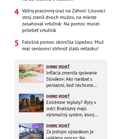
Vážny pracovný úraz na Záhorí: Lisovací
stroj zranil dvoch mužov, na mieste
zasahoval vrtuľník: Na pomoc musel
priletieť vrtuľník
Falošná pomoc skončila lúpežou: Muž
mal seniorovi strhnúť zlatú retiazku!
DOBRE VEDIEŤ
Inflácia zmenila správanie
Slovákov: Ako narábať s
peniazmi, keď nechcete
zbytočne riskovať?
DOBRE VEDIEŤ
Extrémne teploty? Byty v
srdci Bratislavy majú
výnimočný systém, ktorý
ešte aj šetrí náklady
DOBRE VEDIEŤ
Za jedným výsledkom je
unikátny proces: Na