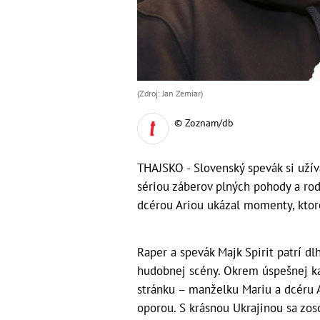
(Zdroj: Jan Zemiar)
© Zoznam/db
THAJSKO - Slovenský spevák si užív
sériou záberov plných pohody a ro
dcérou Ariou ukázal momenty, ktor
Raper a spevák Majk Spirit patrí d
hudobnej scény. Okrem úspešnej kar
stránku – manželku Mariu a dcéru A
oporou. S krásnou Ukrajinou sa zoso