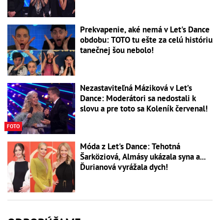
Prekvapenie, aké nemá v Let's Dance
obdobu: TOTO tu ešte za celú históriu
tanečnej šou nebolo!
Nezastaviteľná Máziková v Let’s
Dance: Moderátori sa nedostali k
slovu a pre toto sa Koleník červenal!
FOTO
Móda z Let's Dance: Tehotná
Šarköziová, Almásy ukázala syna a...
Ďurianová vyrážala dych!