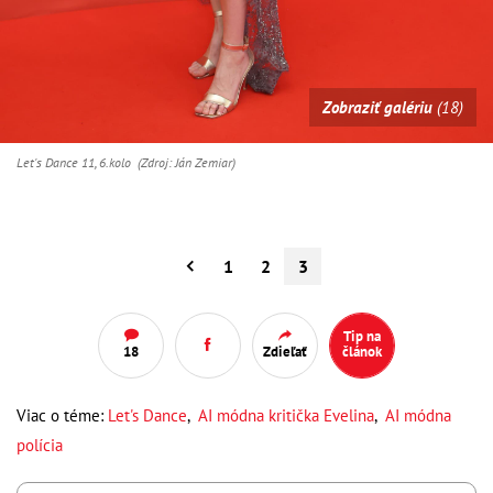
Zobraziť galériu
(18)
Let's Dance 11, 6.kolo (Zdroj: Ján Zemiar)
1
2
3
Tip na
18
Zdieľať
článok
Viac o téme:
Let's Dance
,
AI módna kritička Evelina
,
AI módna
polícia