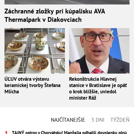
Záchranné zložky pri kúpalisku AVA
Thermalpark v Diakovciach
ÚĽUV otvára výstavu
Rekonštrukcia Hlavnej
keramickej tvorby Štefana
stanice v Bratislave je opäť
Mlícha
o krok bližšie, uviedol
minister Ráž
NAJČÍTANEJŠIE
3 DNI
TÝŽDEŇ
TAJNÝ ostrov v Chorvátsku! Manželia odhalili dovolenku plnú