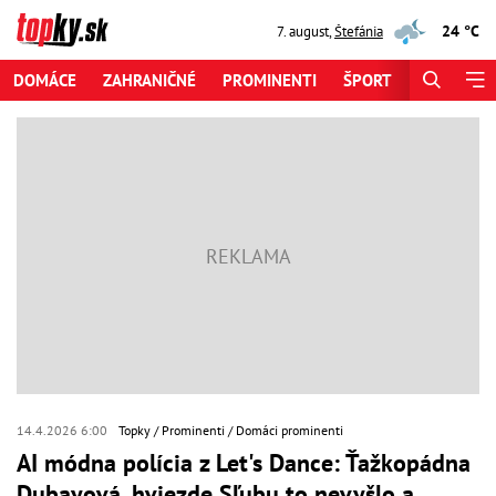
24 °C
7. august
,
Štefánia
DOMÁCE
ZAHRANIČNÉ
PROMINENTI
ŠPORT
ZAUJÍMAV
14.4.2026 6:00
Topky
Prominenti
Domáci prominenti
AI módna polícia z Let's Dance: Ťažkopádna
Dubayová, hviezde Sľubu to nevyšlo a...