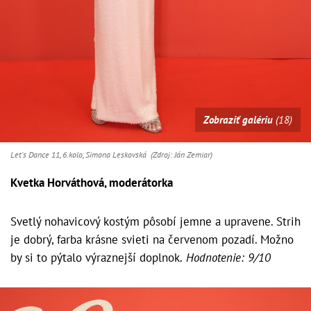
Zobraziť galériu
(18)
Let's Dance 11, 6.kolo, Simona Leskovská (Zdroj: Ján Zemiar)
Kvetka Horváthová, moderátorka
Svetlý nohavicový kostým pôsobí jemne a upravene. Strih
je dobrý, farba krásne svieti na červenom pozadí. Možno
by si to pýtalo výraznejší doplnok.
Hodnotenie: 9/10