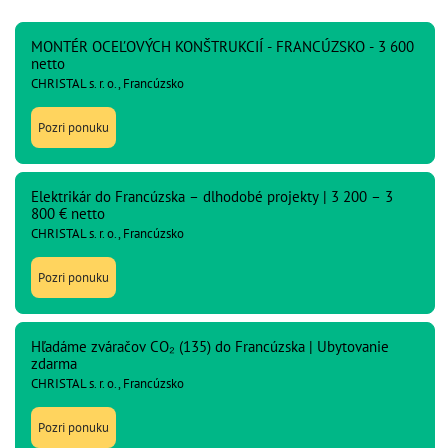
MONTÉR OCEĽOVÝCH KONŠTRUKCIÍ - FRANCÚZSKO - 3 600
netto
CHRISTAL s. r. o., Francúzsko
Pozri ponuku
Elektrikár do Francúzska – dlhodobé projekty | 3 200 – 3
800 € netto
CHRISTAL s. r. o., Francúzsko
Pozri ponuku
Hľadáme zváračov CO₂ (135) do Francúzska | Ubytovanie
zdarma
CHRISTAL s. r. o., Francúzsko
Pozri ponuku