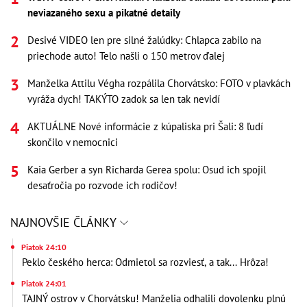
neviazaného sexu a pikatné detaily
Desivé VIDEO len pre silné žalúdky: Chlapca zabilo na
priechode auto! Telo našli o 150 metrov ďalej
Manželka Attilu Végha rozpálila Chorvátsko: FOTO v plavkách
vyráža dych! TAKÝTO zadok sa len tak nevidí
AKTUÁLNE Nové informácie z kúpaliska pri Šali: 8 ľudí
skončilo v nemocnici
Kaia Gerber a syn Richarda Gerea spolu: Osud ich spojil
desaťročia po rozvode ich rodičov!
NAJNOVŠIE ČLÁNKY
Piatok 24:10
Peklo českého herca: Odmietol sa rozviesť, a tak... Hrôza!
Piatok 24:01
TAJNÝ ostrov v Chorvátsku! Manželia odhalili dovolenku plnú