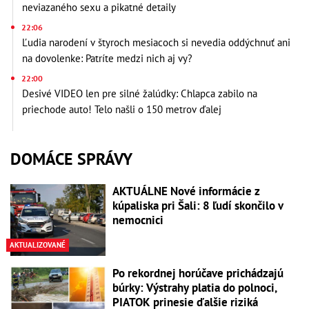
neviazaného sexu a pikatné detaily
22:06
Ľudia narodení v štyroch mesiacoch si nevedia oddýchnuť ani
na dovolenke: Patríte medzi nich aj vy?
22:00
Desivé VIDEO len pre silné žalúdky: Chlapca zabilo na
priechode auto! Telo našli o 150 metrov ďalej
DOMÁCE SPRÁVY
AKTUÁLNE Nové informácie z
kúpaliska pri Šali: 8 ľudí skončilo v
nemocnici
AKTUALIZOVANÉ
Po rekordnej horúčave prichádzajú
búrky: Výstrahy platia do polnoci,
PIATOK prinesie ďalšie riziká