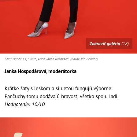
Zobraziť galériu
(18)
Let's Dance 11, 6.kolo, Anna Jakab Rakovská (Zdroj: Ján Zemiar)
Janka Hospodárová, moderátorka
Krátke šaty s leskom a siluetou fungujú výborne.
Pančuchy tomu dodávajú hravosť, všetko spolu ladí.
Hodnotenie: 10/10