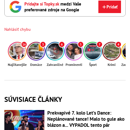
Pridajte si Topky.sk
medzi Vaše
Pridať
preferované zdroje na Google
Nahlásiť chybu
16
3
6
5
7
4
Najčítanejšie
Domáce
Zahraničné
Prominenti
Šport
Krimi
Zaují
SÚVISIACE ČLÁNKY
Prekvapivé 7. kolo Let’s Dance:
Neplánované tance! Malo to gule ako
blázon a... VYPADOL tento pár