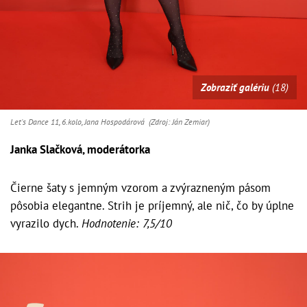
Zobraziť galériu
(18)
Let's Dance 11, 6.kolo, Jana Hospodárová (Zdroj: Ján Zemiar)
Janka Slačková, moderátorka
Čierne šaty s jemným vzorom a zvýrazneným pásom
pôsobia elegantne. Strih je príjemný, ale nič, čo by úplne
vyrazilo dych.
Hodnotenie: 7,5/10