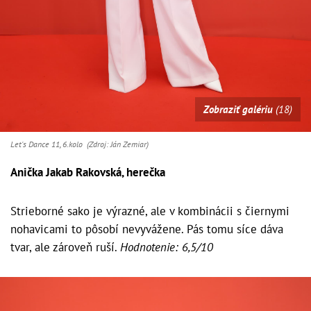
Zobraziť galériu
(18)
Let's Dance 11, 6.kolo (Zdroj: Ján Zemiar)
Anička Jakab Rakovská, herečka
Strieborné sako je výrazné, ale v kombinácii s čiernymi
nohavicami to pôsobí nevyvážene. Pás tomu síce dáva
tvar, ale zároveň ruší.
Hodnotenie: 6,5/10