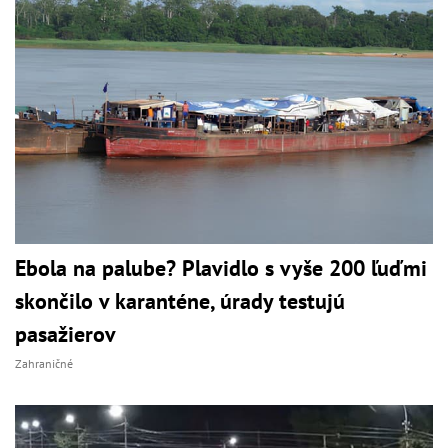
Ebola na palube? Plavidlo s vyše 200 ľuďmi
skončilo v karanténe, úrady testujú
pasažierov
Zahraničné