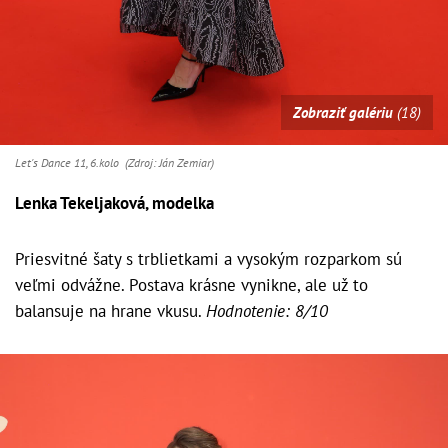
Zobraziť galériu
(18)
Let's Dance 11, 6.kolo (Zdroj: Ján Zemiar)
Lenka Tekeljaková, modelka
Priesvitné šaty s trblietkami a vysokým rozparkom sú
veľmi odvážne. Postava krásne vynikne, ale už to
balansuje na hrane vkusu.
Hodnotenie: 8/10