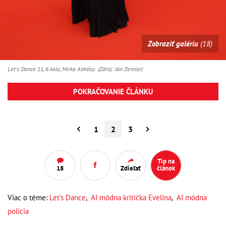
Zobraziť galériu
(18)
Let's Dance 11, 6.kolo, Mirka Almásy (Zdroj: Ján Zemiar)
POKRAČOVANIE ČLÁNKU
1
2
3
Tip na
18
Zdieľať
článok
Viac o téme:
Let's Dance
,
AI módna kritička Evelina
,
AI módna
polícia