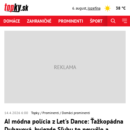
38 °C
6. august
,
Jozefína
DOMÁCE
ZAHRANIČNÉ
PROMINENTI
ŠPORT
ZAUJÍMAV
14.4.2026 6:00
Topky
Prominenti
Domáci prominenti
AI módna polícia z Let's Dance: Ťažkopádna
Dubayová, hviezde Sľubu to nevyšlo a...