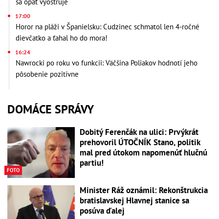
sa opäť vyostruje
17:00
Horor na pláži v Španielsku: Cudzinec schmatol len 4-ročné
dievčatko a ťahal ho do mora!
16:24
Nawrocki po roku vo funkcii: Väčšina Poliakov hodnotí jeho
pôsobenie pozitívne
DOMÁCE SPRÁVY
Dobitý Ferenčák na ulici: Prvýkrát
prehovoril ÚTOČNÍK Stano, politik
mal pred útokom napomenúť hlučnú
partiu!
FOTO
Minister Ráž oznámil: Rekonštrukcia
bratislavskej Hlavnej stanice sa
posúva ďalej