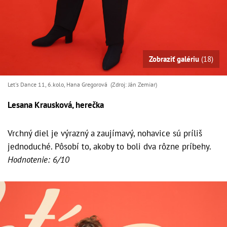
Zobraziť galériu
(18)
Let's Dance 11, 6.kolo, Hana Gregorová (Zdroj: Ján Zemiar)
Lesana Krausková, herečka
Vrchný diel je výrazný a zaujímavý, nohavice sú príliš
jednoduché. Pôsobí to, akoby to boli dva rôzne príbehy.
Hodnotenie: 6/10