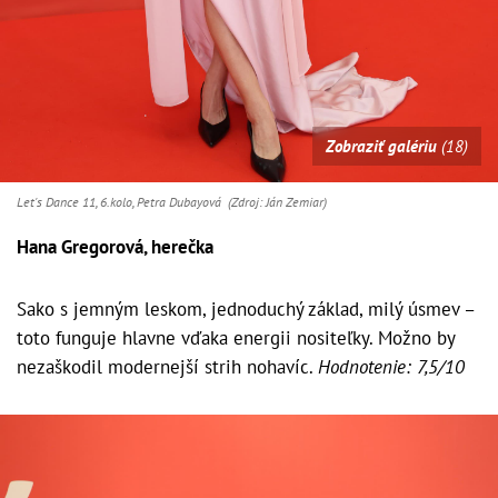
Zobraziť galériu
(18)
Let's Dance 11, 6.kolo, Petra Dubayová (Zdroj: Ján Zemiar)
Hana Gregorová, herečka
Sako s jemným leskom, jednoduchý základ, milý úsmev –
toto funguje hlavne vďaka energii nositeľky. Možno by
nezaškodil modernejší strih nohavíc.
Hodnotenie: 7,5/10