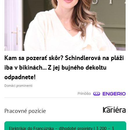
Kam sa pozerať skôr? Schindlerová na pláži
iba v bikinách... Z jej bujného dekoltu
odpadnete!
Domáci prominenti
Pracovné pozície
Elektrikár do Francúzska – dlhodobé projekty | 3 200 – 3