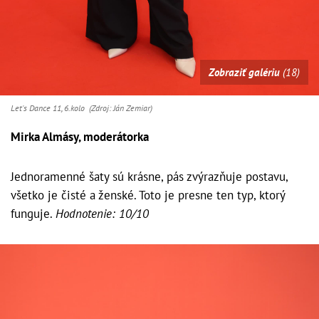
Zobraziť galériu
(18)
Let's Dance 11, 6.kolo (Zdroj: Ján Zemiar)
Mirka Almásy, moderátorka
Jednoramenné šaty sú krásne, pás zvýrazňuje postavu,
všetko je čisté a ženské. Toto je presne ten typ, ktorý
funguje.
Hodnotenie: 10/10