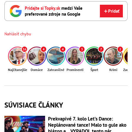
Pridajte si Topky.sk
medzi Vaše
Pridať
preferované zdroje na Google
Nahlásiť chybu
16
4
4
3
7
2
Najčítanejšie
Domáce
Zahraničné
Prominenti
Šport
Krimi
Zaují
SÚVISIACE ČLÁNKY
Prekvapivé 7. kolo Let’s Dance:
Neplánované tance! Malo to gule ako
blázon a... VYPADOL tento pár