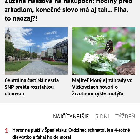
Zuzana Haasová na nákupoch: Hodiny pred
zrkadlom, konečné slovo má aj tak... Fíha,
to naozaj?!
Centrálna časť Námestia
Majiteľ Motýlej záhrady vo
SNP prešla rozsiahlou
Vlčkovciach hovorí o
obnovou
životnom cykle motýľa
NAJČÍTANEJŠIE
3 DNI
TÝŽDEŇ
Horor na pláži v Španielsku: Cudzinec schmatol len 4-ročné
dievčatko a ťahal ho do mora!