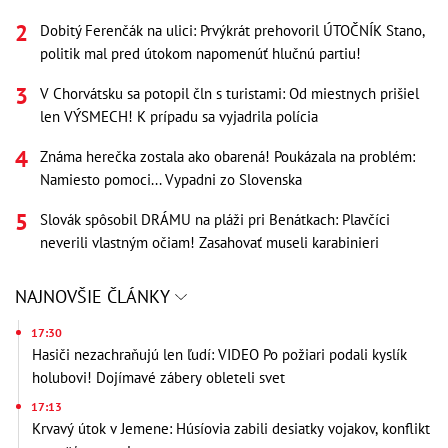
Dobitý Ferenčák na ulici: Prvýkrát prehovoril ÚTOČNÍK Stano,
politik mal pred útokom napomenúť hlučnú partiu!
V Chorvátsku sa potopil čln s turistami: Od miestnych prišiel
len VÝSMECH! K prípadu sa vyjadrila polícia
Známa herečka zostala ako obarená! Poukázala na problém:
Namiesto pomoci... Vypadni zo Slovenska
Slovák spôsobil DRÁMU na pláži pri Benátkach: Plavčíci
neverili vlastným očiam! Zasahovať museli karabinieri
NAJNOVŠIE ČLÁNKY
17:30
Hasiči nezachraňujú len ľudí: VIDEO Po požiari podali kyslík
holubovi! Dojímavé zábery obleteli svet
17:13
Krvavý útok v Jemene: Húsíovia zabili desiatky vojakov, konflikt