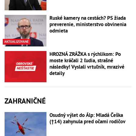
Ruské kamery na cestách? PS žiada
preverenie, ministerstvo obvinenia
odmieta
AKTUALIZOVANÉ
HROZNÁ ZRÁŽKA s rýchlikom: Po
moste kráčali 2 ľudia, strašné
následky! Vyslali vrtuľník, mrazivé
detaily
ZAHRANIČNÉ
Osudný výlet do Álp: Mladá Češka
(†14) zahynula pred očami rodičov