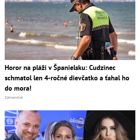
Horor na pláži v Španielsku: Cudzinec
schmatol len 4-ročné dievčatko a ťahal ho
do mora!
Zahraničné