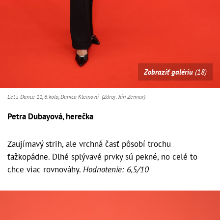
Zobraziť galériu
(18)
Let's Dance 11, 6.kolo, Danica Kleinová (Zdroj: Ján Zemiar)
Petra Dubayová, herečka
Zaujímavý strih, ale vrchná časť pôsobí trochu
ťažkopádne. Dlhé splývavé prvky sú pekné, no celé to
chce viac rovnováhy.
Hodnotenie: 6,5/10