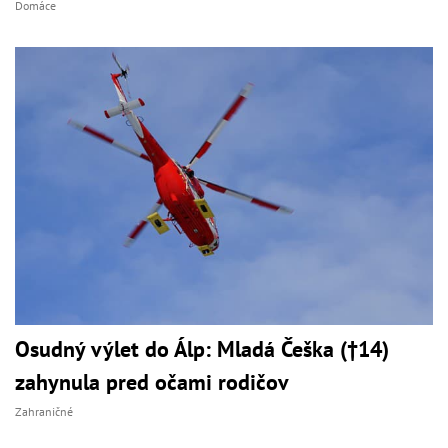
Domáce
Osudný výlet do Álp: Mladá Češka (†14)
zahynula pred očami rodičov
Zahraničné