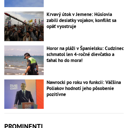
Krvavý útok v Jemene: Húsíovia
zabili desiatky vojakov, konflikt sa
opäť vyostruje
Horor na pláži v Španielsku: Cudzinec
schmatol len 4-ročné dievčatko a
ťahal ho do mora!
Nawrocki po roku vo funkcii: Väčšina
Poliakov hodnotí jeho pôsobenie
pozitívne
PROMINENTI