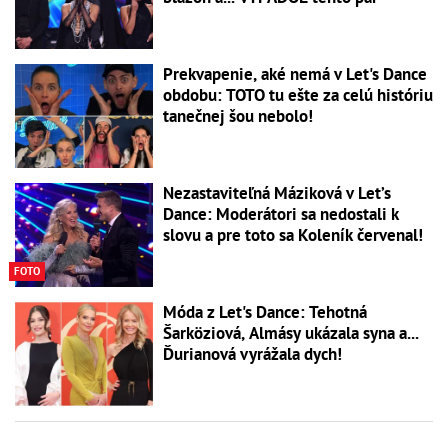
Prekvapenie, aké nemá v Let's Dance
obdobu: TOTO tu ešte za celú históriu
tanečnej šou nebolo!
Nezastaviteľná Máziková v Let’s
Dance: Moderátori sa nedostali k
slovu a pre toto sa Koleník červenal!
FOTO
Móda z Let's Dance: Tehotná
Šarköziová, Almásy ukázala syna a...
Ďurianová vyrážala dych!