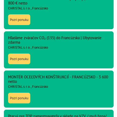
800 € netto
CHRISTAL s. r. o., Francúzsko
Pozri ponuku
Hľadáme zváračov CO₂ (135) do Francúzska | Ubytovanie
zdarma
CHRISTAL s. r. o., Francúzsko
Pozri ponuku
MONTÉR OCEĽOVÝCH KONŠTRUKCIÍ - FRANCÚZSKO - 3 600
netto
CHRISTAL s. r. o., Francúzsko
Pozri ponuku
Pracuj pre TOP zamestnavateľa v sklade na VZV / muž-žena/