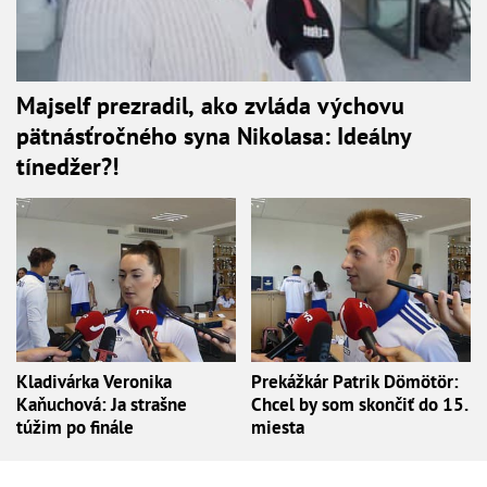
Majself prezradil, ako zvláda výchovu
pätnásťročného syna Nikolasa: Ideálny
tínedžer?!
Kladivárka Veronika
Prekážkár Patrik Dömötör:
Kaňuchová: Ja strašne
Chcel by som skončiť do 15.
túžim po finále
miesta