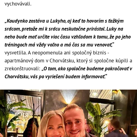
vychovávali.
„Koudynko zostáva u Lukyho, aj keď to hovorím s ťažkým
srdcom, pretože mi k srdcu neskutočne prirástol. Luky na
neho bude mať určite viac času vzhľadom k tomu, že po jeho
tréningoch má vždy voľno a má čas sa mu venovať,“
vysvetlila. A neopomenula ani spoločný biznis -
apartmánový dom v Chorvátsku, ktorý si spoločne kúpili a
zrekonštruovali:
„O tom, ako spoločne budeme pokračovať v
Chorvátsku, vás po vyriešení budem informovať.“