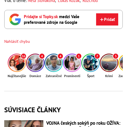
Viac o téme:
Nela Slováková
,
Lukáš Kozák
,
Rozchod
Pridajte si Topky.sk
medzi Vaše
Pridať
preferované zdroje na Google
Nahlásiť chybu
16
4
4
1
7
3
Najčítanejšie
Domáce
Zahraničné
Prominenti
Šport
Krimi
Zaují
SÚVISIACE ČLÁNKY
VOJNA českých sokýň po roku OŽÍVA: