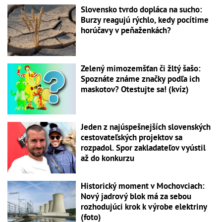
Slovensko tvrdo dopláca na sucho:
Burzy reagujú rýchlo, kedy pocítime
horúčavy v peňaženkách?
Zelený mimozemšťan či žltý šašo:
Spoznáte známe značky podľa ich
maskotov? Otestujte sa! (kvíz)
Jeden z najúspešnejších slovenských
cestovateľských projektov sa
rozpadol. Spor zakladateľov vyústil
až do konkurzu
Historický moment v Mochovciach:
Nový jadrový blok má za sebou
rozhodujúci krok k výrobe elektriny
(foto)