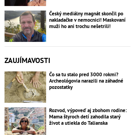
Český mediálny magnát skončil po
nakladačke v nemocnici! Maskovaní
muži ho ani trochu nešetrili!
ZAUJÍMAVOSTI
Čo sa tu stalo pred 3000 rokmi?
Archeológovia narazili na záhadné
pozostatky
Rozvod, výpoveď aj zbohom rodine:
Mama štyroch detí zahodila starý
život a utiekla do Talianska