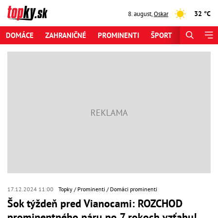
32 °C
8. august
,
Oskar
DOMÁCE
ZAHRANIČNÉ
PROMINENTI
ŠPORT
ZAUJÍMAV
17.12.2024 11:00
Topky
Prominenti
Domáci prominenti
Šok týždeň pred Vianocami: ROZCHOD
prominentného páru po 7 rokoch vzťahu!