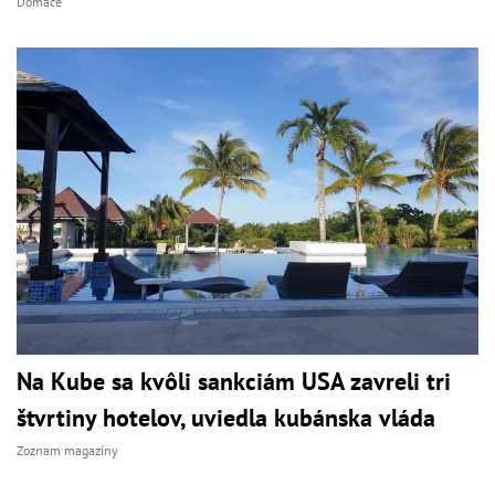
Domáce
Na Kube sa kvôli sankciám USA zavreli tri
štvrtiny hotelov, uviedla kubánska vláda
Zoznam magazíny