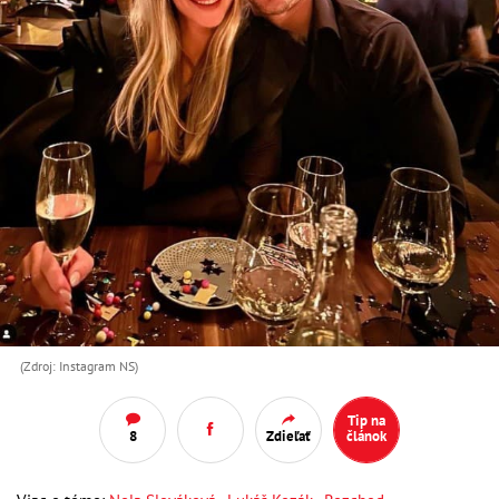
(Zdroj: Instagram NS)
Tip na
8
Zdieľať
článok