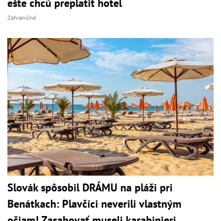
ešte chcú preplatiť hotel
Zahraničné
Slovák spôsobil DRÁMU na pláži pri
Benátkach: Plavčíci neverili vlastným
očiam! Zasahovať museli karabinieri