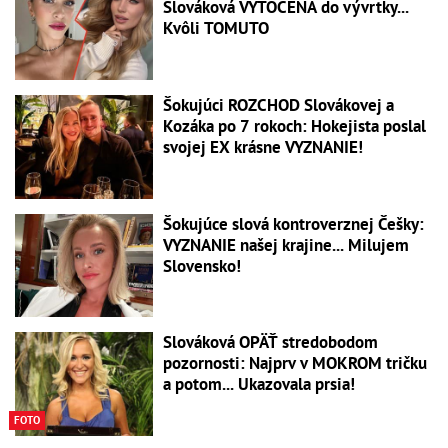
Slováková VYTOČENÁ do vývrtky...
Kvôli TOMUTO
Šokujúci ROZCHOD Slovákovej a
Kozáka po 7 rokoch: Hokejista poslal
svojej EX krásne VYZNANIE!
Šokujúce slová kontroverznej Češky:
VYZNANIE našej krajine... Milujem
Slovensko!
Slováková OPÄŤ stredobodom
pozornosti: Najprv v MOKROM tričku
a potom... Ukazovala prsia!
FOTO