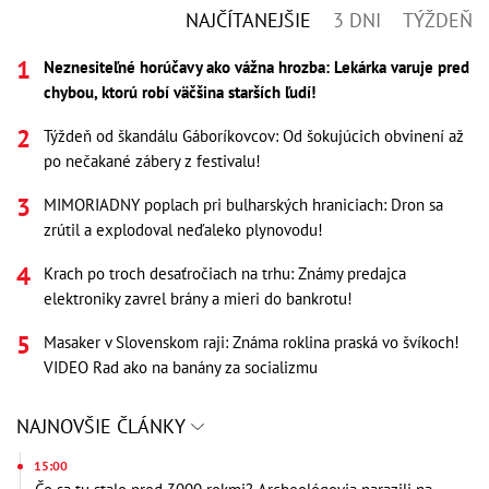
NAJČÍTANEJŠIE
3 DNI
TÝŽDEŇ
Neznesiteľné horúčavy ako vážna hrozba: Lekárka varuje pred
chybou, ktorú robí väčšina starších ľudí!
Týždeň od škandálu Gáboríkovcov: Od šokujúcich obvinení až
po nečakané zábery z festivalu!
MIMORIADNY poplach pri bulharských hraniciach: Dron sa
zrútil a explodoval neďaleko plynovodu!
Krach po troch desaťročiach na trhu: Známy predajca
elektroniky zavrel brány a mieri do bankrotu!
Masaker v Slovenskom raji: Známa roklina praská vo švíkoch!
VIDEO Rad ako na banány za socializmu
NAJNOVŠIE ČLÁNKY
15:00