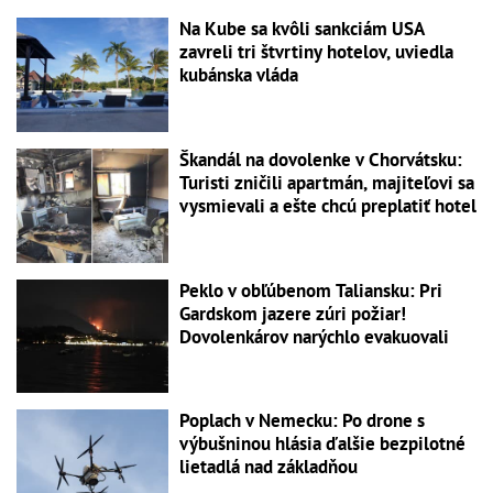
Na Kube sa kvôli sankciám USA
zavreli tri štvrtiny hotelov, uviedla
kubánska vláda
Škandál na dovolenke v Chorvátsku:
Turisti zničili apartmán, majiteľovi sa
vysmievali a ešte chcú preplatiť hotel
Peklo v obľúbenom Taliansku: Pri
Gardskom jazere zúri požiar!
Dovolenkárov narýchlo evakuovali
Poplach v Nemecku: Po drone s
výbušninou hlásia ďalšie bezpilotné
lietadlá nad základňou