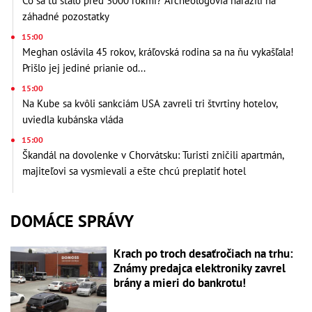
Čo sa tu stalo pred 3000 rokmi? Archeológovia narazili na
záhadné pozostatky
15:00
Meghan oslávila 45 rokov, kráľovská rodina sa na ňu vykašľala!
Prišlo jej jediné prianie od...
15:00
Na Kube sa kvôli sankciám USA zavreli tri štvrtiny hotelov,
uviedla kubánska vláda
15:00
Škandál na dovolenke v Chorvátsku: Turisti zničili apartmán,
majiteľovi sa vysmievali a ešte chcú preplatiť hotel
DOMÁCE SPRÁVY
Krach po troch desaťročiach na trhu:
Známy predajca elektroniky zavrel
brány a mieri do bankrotu!