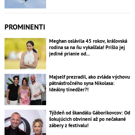
PROMINENTI
Meghan oslávila 45 rokov, kráľovská
rodina sa na ňu vykašľala! Prišlo jej
jediné prianie od...
Majself prezradil, ako zvláda výchovu
pätnásťročného syna Nikolasa:
Ideálny tínedžer?!
Týždeň od škandálu Gáboríkovcov: Od
šokujúcich obvinení až po nečakané
zábery z festivalu!