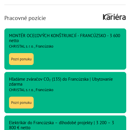
Pracovné pozície
MONTÉR OCEĽOVÝCH KONŠTRUKCIÍ - FRANCÚZSKO - 3 600
netto
CHRISTAL s. r. o., Francúzsko
Pozri ponuku
Hľadáme zváračov CO₂ (135) do Francúzska | Ubytovanie
zdarma
CHRISTAL s. r. o., Francúzsko
Pozri ponuku
Elektrikár do Francúzska – dlhodobé projekty | 3 200 – 3
800 € netto