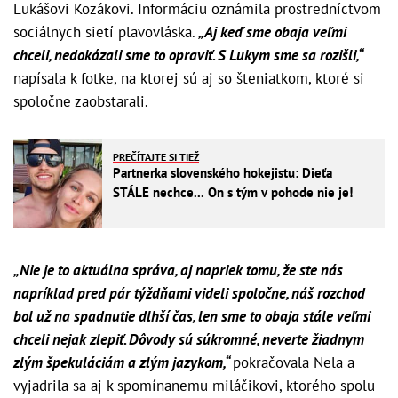
Lukášovi Kozákovi. Informáciu oznámila prostredníctvom
sociálnych sietí plavovláska.
„Aj keď sme obaja veľmi
chceli, nedokázali sme to opraviť. S Lukym sme sa rozišli,“
napísala k fotke, na ktorej sú aj so šteniatkom, ktoré si
spoločne zaobstarali.
PREČÍTAJTE SI TIEŽ
Partnerka slovenského hokejistu: Dieťa
STÁLE nechce... On s tým v pohode nie je!
„Nie je to aktuálna správa, aj napriek tomu, že ste nás
napríklad pred pár týždňami videli spoločne, náš rozchod
bol už na spadnutie dlhší čas, len sme to obaja stále veľmi
chceli nejak zlepiť. Dôvody sú súkromné, neverte žiadnym
zlým špekuláciám a zlým jazykom,“
pokračovala Nela a
vyjadrila sa aj k spomínanemu miláčikovi, ktorého spolu