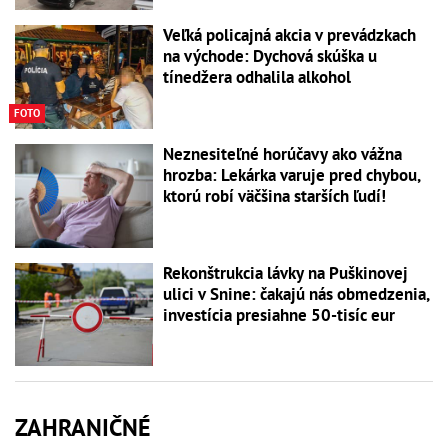
Veľká policajná akcia v prevádzkach
na východe: Dychová skúška u
tínedžera odhalila alkohol
FOTO
Neznesiteľné horúčavy ako vážna
hrozba: Lekárka varuje pred chybou,
ktorú robí väčšina starších ľudí!
Rekonštrukcia lávky na Puškinovej
ulici v Snine: čakajú nás obmedzenia,
investícia presiahne 50-tisíc eur
ZAHRANIČNÉ